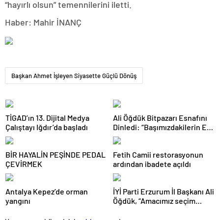
“hayırlı olsun” temennilerini iletti.
Haber: Mahir İNANÇ
Başkan Ahmet İşleyen Siyasette Güçlü Dönüş
TİGAD’ın 13. Dijital Medya
Ali Öğdük Bitpazarı Esnafını
Çalıştayı Iğdır’da başladı
Dinledi: “Başımızdakilerin Eli
Her Daim Bizim Cebimizde”
BİR HAYALİN PEŞİNDE PEDAL
Fetih Camii restorasyonun
ÇEVİRMEK
ardından ibadete açıldı
Antalya Kepez’de orman
İYİ Parti Erzurum İl Başkanı Ali
yangını
Öğdük, “Amacımız seçim
değil, geçim derdi”