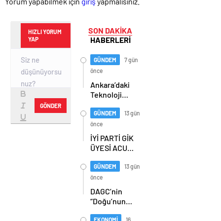
Yorum yapabilmek için
giriş
yapmalısınız.
SON DAKİKA
HIZLI YORUM
HABERLERİ
YAP
GÜNDEM
7 gün
önce
Ankara’daki
Teknoloji
Üssü Gazi
GÖNDER
Teknopark
GÜNDEM
13 gün
Nasıl
önce
Büyüyor?
İYİ PARTİ GİK
Burcu Alkan
ÜYESİ ACUR,
Bilir Yeni
ERZURUM’DA
Hedefleri
PARTİLİLERLE
GÜNDEM
13 gün
Anlattı
BULUŞTU
önce
DAGC’nin
“Doğu’nun
Medya
Oscarları”
EKONOMİ
16