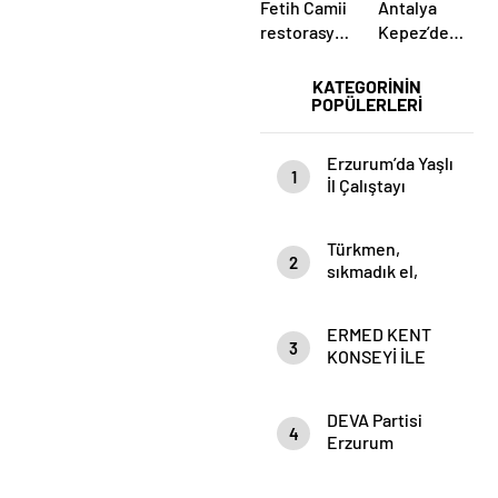
Fetih Camii
Antalya
restorasyonun
Kepez’de
ardından
orman
ibadete
yangını
KATEGORİNİN
POPÜLERLERİ
açıldı
Erzurum’da Yaşlı
1
İl Çalıştayı
Düzenlendi
Türkmen,
2
sıkmadık el,
girmedik gönül
bırakmıyor…
ERMED KENT
3
KONSEYİ İLE
SORUNLARI
MASAYA
DEVA Partisi
YATIRIYOR
4
Erzurum
Adayları
Açıklandı