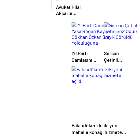
Birliği
Avukat Hilal
protokolü
Akça ile
imzalandı
Avukat Fatih
Albayrak
dünya evine
girdi
İYİ Parti
Sercan
Camiasını
Çetinli
Yasa Boğan
‘Şehri Söz’
Kayıp:
Ödüle Layık
Gökhan
Görüldü
Özkan Son
Yolculuğuna
Uğurlandı
Palandöken’de iki yeni
mahalle konağı hizmete