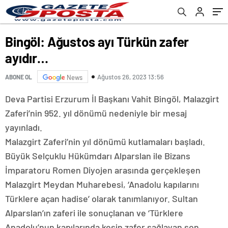
Bingöl: Ağustos ayı Türkün zafer
ayıdır…
Ağustos 26, 2023 13:56
ABONE OL
News
Deva Partisi Erzurum İl Başkanı Vahit Bingöl, Malazgirt
Zaferi’nin 952. yıl dönümü nedeniyle bir mesaj
yayınladı.
Malazgirt Zaferi’nin yıl dönümü kutlamaları başladı.
Büyük Selçuklu Hükümdarı Alparslan ile Bizans
İmparatoru Romen Diyojen arasında gerçekleşen
Malazgirt Meydan Muharebesi, ‘Anadolu kapılarını
Türklere açan hadise’ olarak tanımlanıyor. Sultan
Alparslan’ın zaferi ile sonuçlanan ve ‘Türklere
Anadolu’nun kapılarında kesin zafer sağlayan son