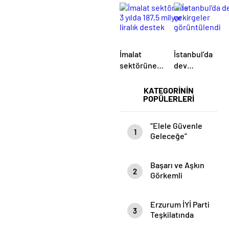
açıldı
İmalat
İstanbul’da
sektörüne 3
dev
yılda 187,5
çekirgeler
milyar liralık
görüntülendi
KATEGORİNİN
POPÜLERLERİ
destek
“Elele Güvenle
1
Geleceğe”
Temalı Terörle
Mücadele Eğitim
Başarı ve Aşkın
Semineri
2
Görkemli
düzenlendi…
Buluşması
Erzurum İYİ Parti
3
Teşkilatında
Acılı Günü