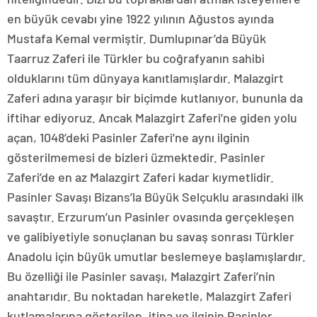
en büyük cevabı yine 1922 yılının Ağustos ayında
Mustafa Kemal vermiştir. Dumlupınar’da Büyük
Taarruz Zaferi ile Türkler bu coğrafyanın sahibi
olduklarını tüm dünyaya kanıtlamışlardır. Malazgirt
Zaferi adına yaraşır bir biçimde kutlanıyor, bununla da
iftihar ediyoruz. Ancak Malazgirt Zaferi’ne giden yolu
açan, 1048’deki Pasinler Zaferi’ne aynı ilginin
gösterilmemesi de bizleri üzmektedir. Pasinler
Zaferi’de en az Malazgirt Zaferi kadar kıymetlidir.
Pasinler Savaşı Bizans’la Büyük Selçuklu arasındaki ilk
savaştır. Erzurum’un Pasinler ovasında gerçekleşen
ve galibiyetiyle sonuçlanan bu savaş sonrası Türkler
Anadolu için büyük umutlar beslemeye başlamışlardır.
Bu özelliği ile Pasinler savaşı, Malazgirt Zaferi’nin
anahtarıdır. Bu noktadan hareketle, Malazgirt Zaferi
kutlamalarına gösterilen, itina ve ilginin Pasinler