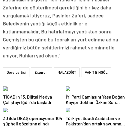
Zaferine de gösterilmesi gerektiğini bir kez daha
vurgulamak istiyoruz. Pasinler Zaferi, sadece
Belediyenin yaptığı küçük etkinliklerle
kutlanmamalıdır. Bu hatırlatmayı yaptıktan sonra
Geçmişten bu güne bu toprakları yurt edinme adına
verdiğimiz bütün şehitlerimizi rahmet ve minnetle
anıyor. Ruhları şad olsun.”
Deva partisi
Erzurum
MALAZGİRT
VAHİT BİNGÖL
TİGAD’ın 13. Dijital Medya
İYİ Parti Camiasını Yasa Boğan
Çalıştayı Iğdır’da başladı
Kayıp: Gökhan Özkan Son
Yolculuğuna Uğurlandı
30 ilde DEAŞ operasyonu: 104
Türkiye, Suudi Arabistan ve
şüpheli gözaltına alındı
Pakistan’dan ortak savunma