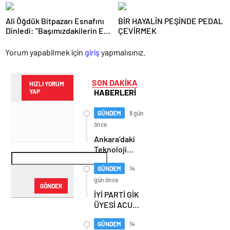
anlaşması
Ali Öğdük Bitpazarı Esnafını
BİR HAYALİN PEŞİNDE PEDAL
Dinledi: “Başımızdakilerin Eli
ÇEVİRMEK
Her Daim Bizim Cebimizde”
Yorum yapabilmek için
giriş
yapmalısınız.
SON DAKİKA
HIZLI YORUM
HABERLERİ
YAP
GÜNDEM
8 gün
önce
Ankara’daki
Teknoloji
Üssü Gazi
Teknopark
GÜNDEM
14
Nasıl
gün önce
GÖNDER
Büyüyor?
İYİ PARTİ GİK
Burcu Alkan
ÜYESİ ACUR,
Bilir Yeni
ERZURUM’DA
Hedefleri
PARTİLİLERLE
GÜNDEM
14