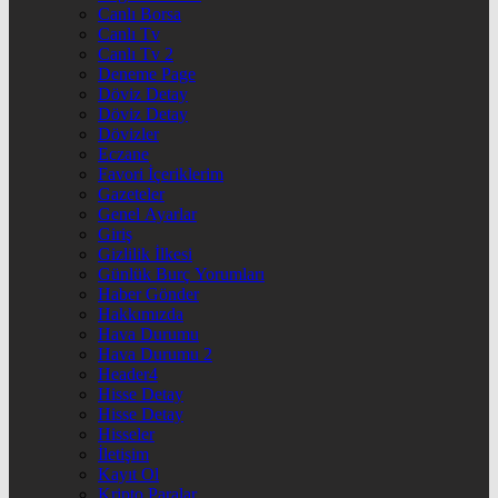
Canlı Borsa
Canlı Tv
Canlı Tv 2
Deneme Page
Döviz Detay
Döviz Detay
Dövizler
Eczane
Favori İçeriklerim
Gazeteler
Genel Ayarlar
Giriş
Gizlilik İlkesi
Günlük Burç Yorumları
Haber Gönder
Hakkımızda
Hava Durumu
Hava Durumu 2
Header4
Hisse Detay
Hisse Detay
Hisseler
İletişim
Kayıt Ol
Kripto Paralar