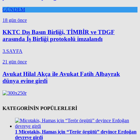
GÜNDEM
18 gün önce
KKTC Dış Basın Birliği, TİMBİR ve TDGF
arasında İş Birliği protokolü imzalandı
3.SAYFA
21 gün önce
Avukat Hilal Akça ile Avukat Fatih Albayrak
dünya evine girdi
KATEGORİNİN POPÜLERLERİ
1
Miçotakis, Hamas için “Terör örgütü” deyince Erdoğan
devreye girdi