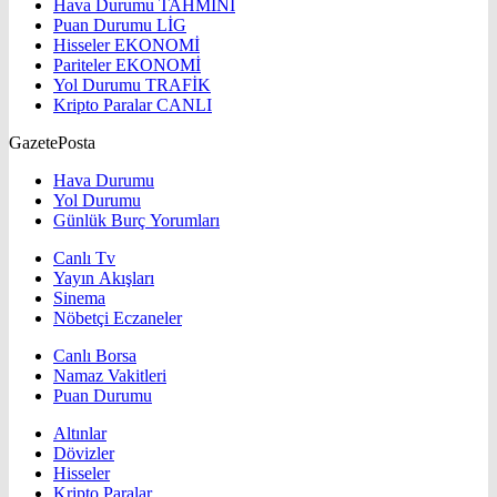
Hava Durumu
TAHMİNİ
Puan Durumu
LİG
Hisseler
EKONOMİ
Pariteler
EKONOMİ
Yol Durumu
TRAFİK
Kripto Paralar
CANLI
GazetePosta
Hava Durumu
Yol Durumu
Günlük Burç Yorumları
Canlı Tv
Yayın Akışları
Sinema
Nöbetçi Eczaneler
Canlı Borsa
Namaz Vakitleri
Puan Durumu
Altınlar
Dövizler
Hisseler
Kripto Paralar