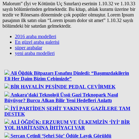
Malorum” (İyi ve Kötünün Uç Sınırları) eserinin 1.10.32 ve 1.10.33
sayılı bölümlerinden gelmektedir. Bu kitap, ahlak kuramı üzerine bir
tezdir ve Rönesans döneminde çok popüler olmuştur. Lorem Ipsum
pasajının ilk satırı olan “Lorem ipsum dolor sit amet” 1.10.32 sayılı
bölümdeki bir satırdan gelmektedir.
2016 araba modelleri
En güzel araba galerisi
süper arabalar
yeni araba modelleri
Ali Öğdük Bitpazarı Esnafını Dinledi: “Başımızdakilerin
Eli Her Daim Bizim Cebimizde”
BİR HAYALİN PEŞİNDE PEDAL ÇEVİRMEK
Ankara’daki Teknoloji Üssü Gazi Teknopark Nasıl
Büyüyor? Burcu Alkan Bilir Yeni Hedefleri Anlattı
İYİ PARTİDEN ŞEHİT YAKINI VE GAZİLERE TAM
DESTEK
ALİ ÖĞDÜK: ERZURUM VE ÜLKEMİZİN ‘İYİ’ BİR
YOL HARİTASINA İHTİYACI VAR
Sercan Çetinli ‘Şehri Söz’ Ödüle Layık Görüldü