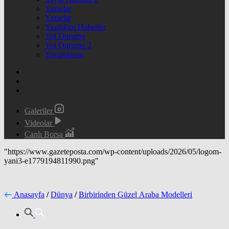
Yazarlar
Yazarlar
Yazdığım Haberler
Yol Durumu
Yol Durumu 2
Yorumlarım
Galeriler
Videolar
Canlı Borsa
"https://www.gazeteposta.com/wp-content/uploads/2026/05/logom-
yani3-e1779194811990.png"
Anasayfa
/
Dünya
/
Birbirinden Güzel Araba Modelleri