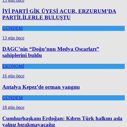
13 gün önce
İYİ PARTİ GİK ÜYESİ ACUR, ERZURUM’DA
PARTİLİLERLE BULUŞTU
GÜNDEM
13 gün önce
DAGC’nin “Doğu’nun Medya Oscarları”
sahiplerini buldu
EKONOMİ
16 gün önce
Antalya Kepez’de orman yangını
GÜNDEM
18 gün önce
Cumhurbaşkanı Erdoğan: Kıbrıs Türk halkını asla
yalnız bırakmayacağız