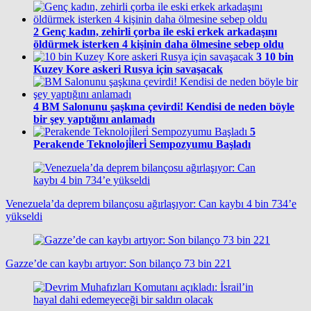
2
Genç kadın, zehirli çorba ile eski erkek arkadaşını
öldürmek isterken 4 kişinin daha ölmesine sebep oldu
3
10 bin
Kuzey Kore askeri Rusya için savaşacak
4
BM Salonunu şaşkına çevirdi! Kendisi de neden böyle
bir şey yaptığını anlamadı
5
Perakende Teknoloji̇leri̇ Sempozyumu Başladı
Venezuela’da deprem bilançosu ağırlaşıyor: Can kaybı 4 bin 734’e
yükseldi
Gazze’de can kaybı artıyor: Son bilanço 73 bin 221