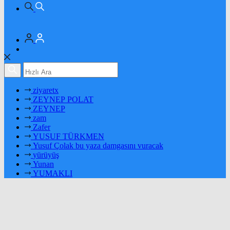
ziyaretx
ZEYNEP POLAT
ZEYNEP
zam
Zafer
YUSUF TÜRKMEN
Yusuf Çolak bu yaza damgasını vuracak
yürüyüş
Yunan
YUMAKLI