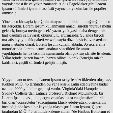
yayınlanması ile ve yakın zamanda Aldus PageMaker gibi Lorem
Ipsum sürümleri içeren masaüstü yayıncılık yazılımları ile popüler
olmuştur.
Yinelenen bir sayfa içeriğinin okuyucunun dikkatini dağıttığı bilinen
bir gerçektir. Lorem Ipsum kullanmanın amacı, sürekli ‘buraya metin
gelecek, buraya metin gelecek’ yazmaya kıyasla daha dengeli bir
harf dağılımı sağlayarak okunurluğu artırmasıdır. Şu anda birçok
masaüstü yayıncılık paketi ve web sayfa düzenleyicisi, varsayılan
mıgır metinler olarak Lorem Ipsum kullanmaktadır. Ayrıca arama
motorlarında ‘lorem ipsum’ anahtar sözcükleri ile arama
yapıldığında henüz tasarım aşamasında olan çok sayıda site listelenir.
Yıllar içinde, bazen kazara, bazen bilinçli olarak (örneğin mizah
katılarak), çeşitli sürümleri geliştirilmiştir.
Yaygın inancın tersine, Lorem Ipsum rastgele sözcüklerden oluşmaz.
Kökleri M.Ö. 45 tarihinden bu yana klasik Latin edebiyatına kadar
uzanan 2000 yıllık bir geçmişi vardır. Virginia’daki Hampden-
Sydney College’dan Latince profesörü Richard McClintock, bir
Lorem Ipsum pasajında geçen ve anlaşılması en güç sözcüklerden
biri olan ‘consectetur’ sözcüğünün klasik edebiyattaki örneklerini
incelediğinde kesin bir kaynağa ulaşmıştır. Lorm Ipsum, Çiçero
tarafından M.Ö. 45 tarihinde kaleme alınan “de Finibus Bonorum et