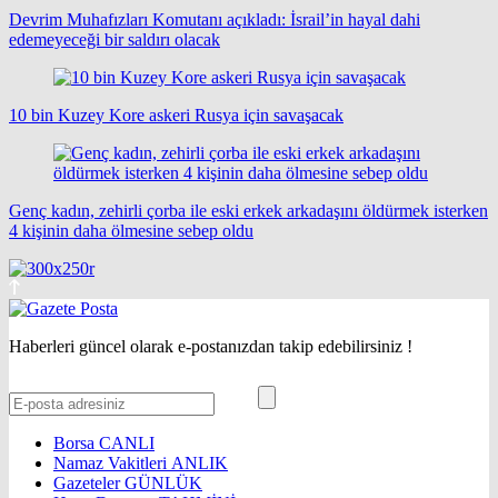
Devrim Muhafızları Komutanı açıkladı: İsrail’in hayal dahi
edemeyeceği bir saldırı olacak
10 bin Kuzey Kore askeri Rusya için savaşacak
Genç kadın, zehirli çorba ile eski erkek arkadaşını öldürmek isterken
4 kişinin daha ölmesine sebep oldu
Haberleri güncel olarak e-postanızdan takip edebilirsiniz !
Borsa
CANLI
Namaz Vakitleri
ANLIK
Gazeteler
GÜNLÜK