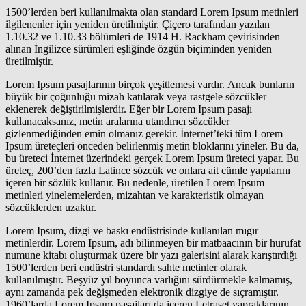
1500’lerden beri kullanılmakta olan standard Lorem Ipsum metinleri
ilgilenenler için yeniden üretilmiştir. Çiçero tarafından yazılan
1.10.32 ve 1.10.33 bölümleri de 1914 H. Rackham çevirisinden
alınan İngilizce sürümleri eşliğinde özgün biçiminden yeniden
üretilmiştir.
Lorem Ipsum pasajlarının birçok çeşitlemesi vardır. Ancak bunların
büyük bir çoğunluğu mizah katılarak veya rastgele sözcükler
eklenerek değiştirilmişlerdir. Eğer bir Lorem Ipsum pasajı
kullanacaksanız, metin aralarına utandırıcı sözcükler
gizlenmediğinden emin olmanız gerekir. İnternet’teki tüm Lorem
Ipsum üreteçleri önceden belirlenmiş metin bloklarını yineler. Bu da,
bu üreteci İnternet üzerindeki gerçek Lorem Ipsum üreteci yapar. Bu
üreteç, 200’den fazla Latince sözcük ve onlara ait cümle yapılarını
içeren bir sözlük kullanır. Bu nedenle, üretilen Lorem Ipsum
metinleri yinelemelerden, mizahtan ve karakteristik olmayan
sözcüklerden uzaktır.
Lorem Ipsum, dizgi ve baskı endüstrisinde kullanılan mıgır
metinlerdir. Lorem Ipsum, adı bilinmeyen bir matbaacının bir hurufat
numune kitabı oluşturmak üzere bir yazı galerisini alarak karıştırdığı
1500’lerden beri endüstri standardı sahte metinler olarak
kullanılmıştır. Beşyüz yıl boyunca varlığını sürdürmekle kalmamış,
aynı zamanda pek değişmeden elektronik dizgiye de sıçramıştır.
1960’larda Lorem Ipsum pasajları da içeren Letraset yapraklarının