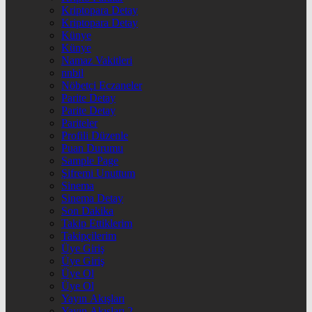
Kriptopara Detay
Kriptopara Detay
Künye
Künye
Namaz Vakitleri
nnbil
Nöbetçi Eczaneler
Parite Detay
Parite Detay
Pariteler
Profili Düzenle
Puan Durumu
Sample Page
Şifremi Unuttum
Sinema
Sinema Detay
Son Dakika
Takip Ettiklerim
Takipçilerim
Üye Giriş
Üye Giriş
Üye Ol
Üye Ol
Yayın Akışları
Yayın Akışları 2