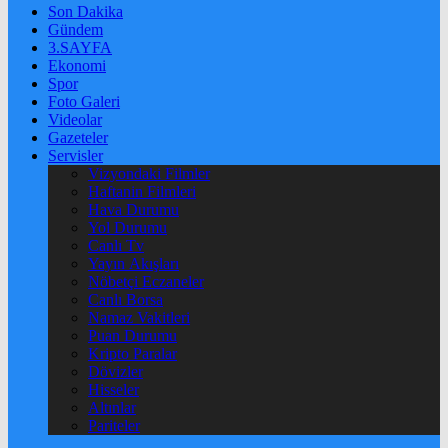
Son Dakika
Gündem
3.SAYFA
Ekonomi
Spor
Foto Galeri
Videolar
Gazeteler
Servisler
Vizyondaki Filmler
Haftanin Filmleri
Hava Durumu
Yol Durumu
Canlı Tv
Yayın Akışları
Nöbetçi Eczaneler
Canlı Borsa
Namaz Vakitleri
Puan Durumu
Kripto Paralar
Dövizler
Hisseler
Altınlar
Pariteler