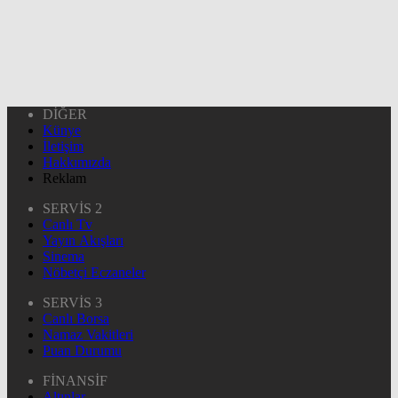
DİĞER
Künye
İletişim
Hakkımızda
Reklam
SERVİS 2
Canlı Tv
Yayın Akışları
Sinema
Nöbetçi Eczaneler
SERVİS 3
Canlı Borsa
Namaz Vakitleri
Puan Durumu
FİNANSİF
Altınlar