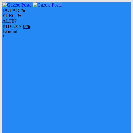
DOLAR
%
EURO
%
ALTIN
BITCOIN
0%
İstanbul
°