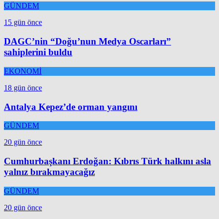
GÜNDEM
15 gün önce
DAGC’nin “Doğu’nun Medya Oscarları”
sahiplerini buldu
EKONOMİ
18 gün önce
Antalya Kepez’de orman yangını
GÜNDEM
20 gün önce
Cumhurbaşkanı Erdoğan: Kıbrıs Türk halkını asla
yalnız bırakmayacağız
GÜNDEM
20 gün önce