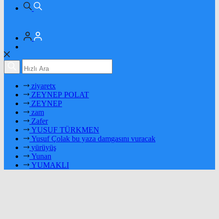
ziyaretx
ZEYNEP POLAT
ZEYNEP
zam
Zafer
YUSUF TÜRKMEN
Yusuf Çolak bu yaza damgasını vuracak
yürüyüş
Yunan
YUMAKLI