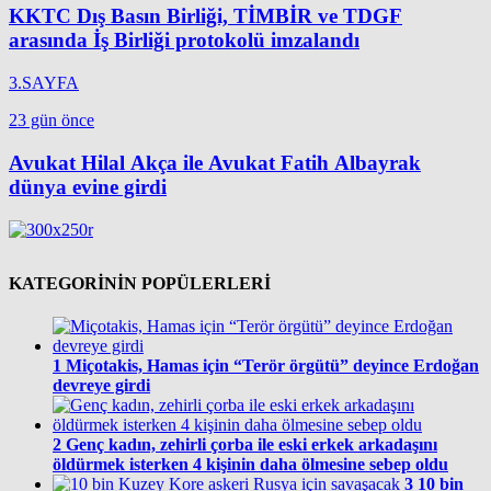
KKTC Dış Basın Birliği, TİMBİR ve TDGF
arasında İş Birliği protokolü imzalandı
3.SAYFA
23 gün önce
Avukat Hilal Akça ile Avukat Fatih Albayrak
dünya evine girdi
KATEGORİNİN POPÜLERLERİ
1
Miçotakis, Hamas için “Terör örgütü” deyince Erdoğan
devreye girdi
2
Genç kadın, zehirli çorba ile eski erkek arkadaşını
öldürmek isterken 4 kişinin daha ölmesine sebep oldu
3
10 bin