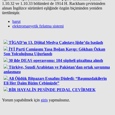
1.10.32 ve 1.10.33 bölümleri de 1914 H. Rackham çevirisinden
alınan İngilizce sürümleri eşliğinde özgün biçiminden yeniden
üretilmiştir.
barut
elektromanyetik fırlatma sistemi
TİGAD’ın 13. Dijital Medya Çalıştayı Iğdır’da başladı
İYİ Parti Camiasını Yasa Boğan Kayıp: Gökhan Özkan
Son Yolculuğuna Uğurlandı
30 ilde DEAŞ operasyonu: 104 şüpheli gözaltına alındı
Türkiye, Suudi Arabistan ve Pakistan’dan ortak savunma
anlaşması
Ali Öğdük Bitpazarı Esnafını Dinledi: “Başımızdakilerin
Eli Her Daim Bizim Cebimizde”
BİR HAYALİN PEŞİNDE PEDAL ÇEVİRMEK
Yorum yapabilmek için
giriş
yapmalısınız.