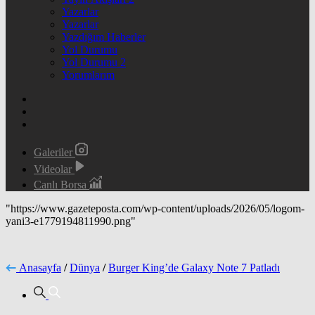
Yazarlar
Yazarlar
Yazdığım Haberler
Yol Durumu
Yol Durumu 2
Yorumlarım
Galeriler
Videolar
Canlı Borsa
"https://www.gazeteposta.com/wp-content/uploads/2026/05/logom-
yani3-e1779194811990.png"
Anasayfa
/
Dünya
/
Burger King’de Galaxy Note 7 Patladı