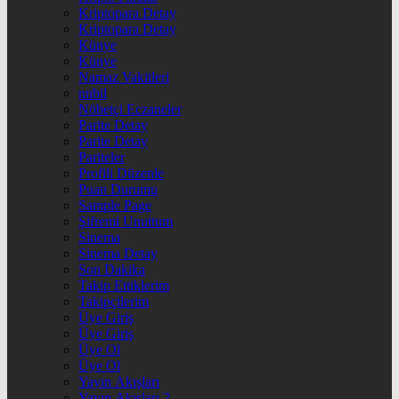
Kriptopara Detay
Kriptopara Detay
Künye
Künye
Namaz Vakitleri
nnbil
Nöbetçi Eczaneler
Parite Detay
Parite Detay
Pariteler
Profili Düzenle
Puan Durumu
Sample Page
Şifremi Unuttum
Sinema
Sinema Detay
Son Dakika
Takip Ettiklerim
Takipçilerim
Üye Giriş
Üye Giriş
Üye Ol
Üye Ol
Yayın Akışları
Yayın Akışları 2