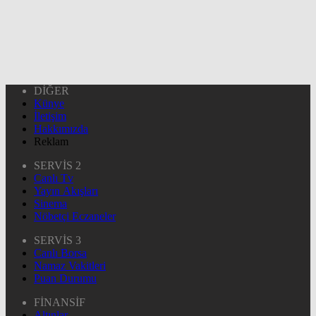
DİĞER
Künye
İletişim
Hakkımızda
Reklam
SERVİS 2
Canlı Tv
Yayın Akışları
Sinema
Nöbetçi Eczaneler
SERVİS 3
Canlı Borsa
Namaz Vakitleri
Puan Durumu
FİNANSİF
Altınlar