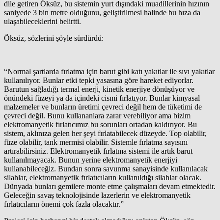
dile getiren Öksüz, bu sistemin yurt dışındaki muadillerinin hızının
saniyede 3 bin metre olduğunu, geliştirilmesi halinde bu hıza da
ulaşabileceklerini belirtti.
Öksüz, sözlerini şöyle sürdürdü:
“Normal şartlarda fırlatma için barut gibi katı yakıtlar ile sıvı yakıtlar
kullanılıyor. Bunlar etki tepki yasasına göre hareket ediyorlar.
Barutun sağladığı termal enerji, kinetik enerjiye dönüşüyor ve
önündeki füzeyi ya da içindeki cismi fırlatıyor. Bunlar kimyasal
malzemeler ve bunların üretimi çevreci değil hem de tüketimi de
çevreci değil. Bunu kullananlara zarar verebiliyor ama bizim
elektromanyetik fırlatıcımız bu sorunları ortadan kaldırıyor. Bu
sistem, aklınıza gelen her şeyi fırlatabilecek düzeyde. Top olabilir,
füze olabilir, tank mermisi olabilir. Sistemle fırlatma sayısını
artırabilirsiniz. Elektromanyetik fırlatma sistemi ile artık barut
kullanılmayacak. Bunun yerine elektromanyetik enerjiyi
kullanabileceğiz. Bundan sonra savunma sanayisinde kullanılacak
silahlar, elektromanyetik fırlatıcıların kullanıldığı silahlar olacak.
Dünyada bunları gemilere monte etme çalışmaları devam etmektedir.
Geleceğin savaş teknolojisinde lazerlerin ve elektromanyetik
fırlatıcıların önemi çok fazla olacaktır.”