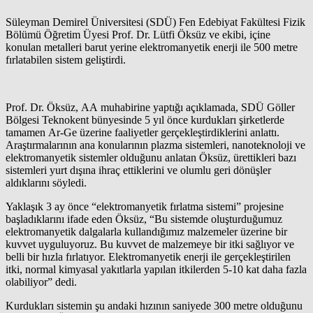
Süleyman Demirel Üniversitesi (SDÜ) Fen Edebiyat Fakültesi Fizik
Bölümü Öğretim Üyesi Prof. Dr. Lütfi Öksüz ve ekibi, içine
konulan metalleri barut yerine elektromanyetik enerji ile 500 metre
fırlatabilen sistem geliştirdi.
Prof. Dr. Öksüz, AA muhabirine yaptığı açıklamada, SDÜ Göller
Bölgesi Teknokent bünyesinde 5 yıl önce kurdukları şirketlerde
tamamen Ar-Ge üzerine faaliyetler gerçekleştirdiklerini anlattı.
Araştırmalarının ana konularının plazma sistemleri, nanoteknoloji ve
elektromanyetik sistemler olduğunu anlatan Öksüz, ürettikleri bazı
sistemleri yurt dışına ihraç ettiklerini ve olumlu geri dönüşler
aldıklarını söyledi.
Yaklaşık 3 ay önce “elektromanyetik fırlatma sistemi” projesine
başladıklarını ifade eden Öksüz, “Bu sistemde oluşturduğumuz
elektromanyetik dalgalarla kullandığımız malzemeler üzerine bir
kuvvet uyguluyoruz. Bu kuvvet de malzemeye bir itki sağlıyor ve
belli bir hızla fırlatıyor. Elektromanyetik enerji ile gerçekleştirilen
itki, normal kimyasal yakıtlarla yapılan itkilerden 5-10 kat daha fazla
olabiliyor” dedi.
Kurdukları sistemin şu andaki hızının saniyede 300 metre olduğunu