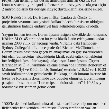
Projesi için herhangi bir destek almadığını anlatan Öksüz, söz
konusu sistemin yurtdışındaki benzerlerinin seviyesine ulaşması için
2 milyon dolarlık bir desteğe ihtiyaç duyduklarını sözlerine ekledi.
SDÜ Rektörü Prof. Dr. Hüseyin İlker Çarıkçı da Öksüz’ün
projesinin savunma sanayisinde kullanabilecek bir sistem olduğunu,
geliştirilmesi halinde endüstriyel hale getirilebileceğini kaydetti.
Yaygın inancın tersine, Lorem Ipsum rastgele sözcüklerden oluşmaz.
Kökleri M.Ö. 45 tarihinden bu yana klasik Latin edebiyatına kadar
uzanan 2000 yıllık bir geçmişi vardır. Virginia’daki Hampden-
Sydney College’dan Latince profesörü Richard McClintock, bir
Lorem Ipsum pasajında geçen ve anlaşılması en güç sözcüklerden
biri olan ‘consectetur’ sözcüğünün klasik edebiyattaki örneklerini
incelediğinde kesin bir kaynağa ulaşmıştır. Lorm Ipsum, Çiçero
tarafından M.Ö. 45 tarihinde kaleme alınan “de Finibus Bonorum et
Malorum” (İyi ve Kötünün Uç Sınırları) eserinin 1.10.32 ve 1.10.33
sayılı bölümlerinden gelmektedir. Bu kitap, ahlak kuramı üzerine bir
tezdir ve Rönesans döneminde çok popüler olmuştur. Lorem Ipsum
pasajının ilk satırı olan “Lorem ipsum dolor sit amet” 1.10.32 sayılı
bölümdeki bir satırdan gelmektedir.
1500’lerden beri kullanılmakta olan standard Lorem Ipsum metinleri
ilgilenenler için yeniden üretilmiştir. Çiçero tarafından yazılan