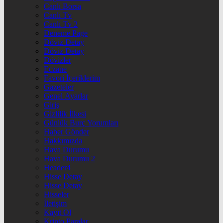
Canlı Borsa
Canlı Tv
Canlı Tv 2
Deneme Page
Döviz Detay
Döviz Detay
Dövizler
Eczane
Favori İçeriklerim
Gazeteler
Genel Ayarlar
Giriş
Gizlilik İlkesi
Günlük Burç Yorumları
Haber Gönder
Hakkımızda
Hava Durumu
Hava Durumu 2
Header4
Hisse Detay
Hisse Detay
Hisseler
İletişim
Kayıt Ol
Kripto Paralar