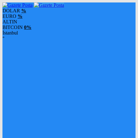
DOLAR
%
EURO
%
ALTIN
BITCOIN
0%
İstanbul
°