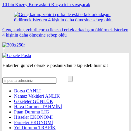
10 bin Kuzey Kore askeri Rusya için savaşacak
Genç kadın, zehirli çorba ile eski erkek arkadaşını öldürmek isterken
4 kişinin daha ölmesine sebep oldu
Haberleri güncel olarak e-postanızdan takip edebilirsiniz !
Borsa
CANLI
Namaz Vakitleri
ANLIK
Gazeteler
GÜNLÜK
Hava Durumu
TAHMİNİ
Puan Durumu
LİG
Hisseler
EKONOMİ
Pariteler
EKONOMİ
Yol Durumu
TRAFİK