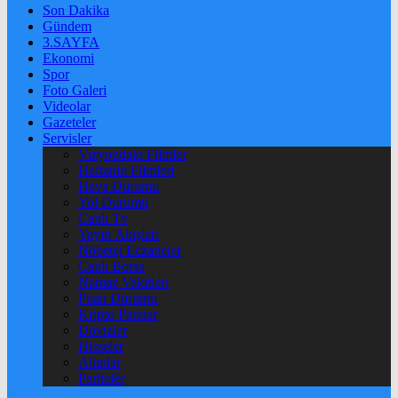
Son Dakika
Gündem
3.SAYFA
Ekonomi
Spor
Foto Galeri
Videolar
Gazeteler
Servisler
Vizyondaki Filmler
Haftanin Filmleri
Hava Durumu
Yol Durumu
Canlı Tv
Yayın Akışları
Nöbetçi Eczaneler
Canlı Borsa
Namaz Vakitleri
Puan Durumu
Kripto Paralar
Dövizler
Hisseler
Altınlar
Pariteler