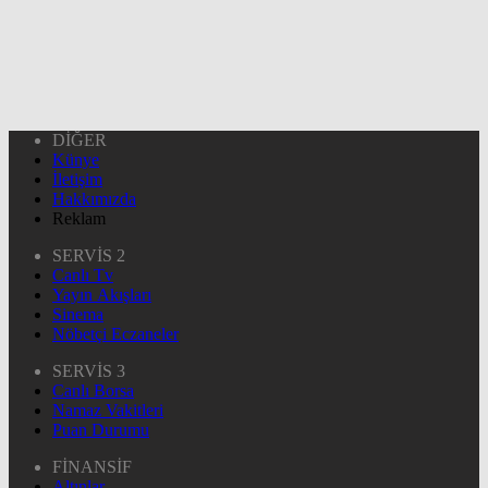
DİĞER
Künye
İletişim
Hakkımızda
Reklam
SERVİS 2
Canlı Tv
Yayın Akışları
Sinema
Nöbetçi Eczaneler
SERVİS 3
Canlı Borsa
Namaz Vakitleri
Puan Durumu
FİNANSİF
Altınlar