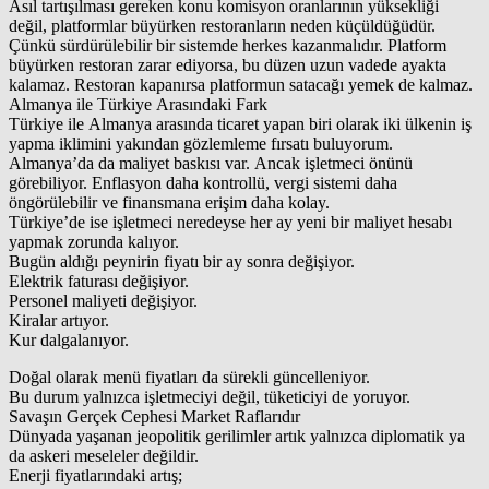
Asıl tartışılması gereken konu komisyon oranlarının yüksekliği
değil, platformlar büyürken restoranların neden küçüldüğüdür.
Çünkü sürdürülebilir bir sistemde herkes kazanmalıdır. Platform
büyürken restoran zarar ediyorsa, bu düzen uzun vadede ayakta
kalamaz. Restoran kapanırsa platformun satacağı yemek de kalmaz.
Almanya ile Türkiye Arasındaki Fark
Türkiye ile Almanya arasında ticaret yapan biri olarak iki ülkenin iş
yapma iklimini yakından gözlemleme fırsatı buluyorum.
Almanya’da da maliyet baskısı var. Ancak işletmeci önünü
görebiliyor. Enflasyon daha kontrollü, vergi sistemi daha
öngörülebilir ve finansmana erişim daha kolay.
Türkiye’de ise işletmeci neredeyse her ay yeni bir maliyet hesabı
yapmak zorunda kalıyor.
Bugün aldığı peynirin fiyatı bir ay sonra değişiyor.
Elektrik faturası değişiyor.
Personel maliyeti değişiyor.
Kiralar artıyor.
Kur dalgalanıyor.
Doğal olarak menü fiyatları da sürekli güncelleniyor.
Bu durum yalnızca işletmeciyi değil, tüketiciyi de yoruyor.
Savaşın Gerçek Cephesi Market Raflarıdır
Dünyada yaşanan jeopolitik gerilimler artık yalnızca diplomatik ya
da askeri meseleler değildir.
Enerji fiyatlarındaki artış;