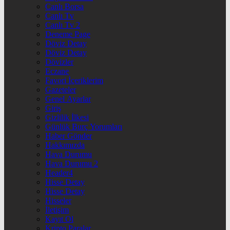
Canlı Borsa
Canlı Tv
Canlı Tv 2
Deneme Page
Döviz Detay
Döviz Detay
Dövizler
Eczane
Favori İçeriklerim
Gazeteler
Genel Ayarlar
Giriş
Gizlilik İlkesi
Günlük Burç Yorumları
Haber Gönder
Hakkımızda
Hava Durumu
Hava Durumu 2
Header4
Hisse Detay
Hisse Detay
Hisseler
İletişim
Kayıt Ol
Kripto Paralar