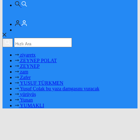
ziyaretx
ZEYNEP POLAT
ZEYNEP
zam
Zafer
YUSUF TÜRKMEN
Yusuf Çolak bu yaza damgasını vuracak
yürüyüş
Yunan
YUMAKLI