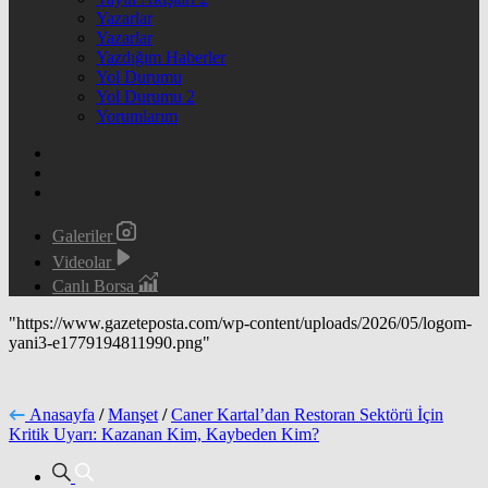
Yazarlar
Yazarlar
Yazdığım Haberler
Yol Durumu
Yol Durumu 2
Yorumlarım
Galeriler
Videolar
Canlı Borsa
"https://www.gazeteposta.com/wp-content/uploads/2026/05/logom-
yani3-e1779194811990.png"
Anasayfa
/
Manşet
/
Caner Kartal’dan Restoran Sektörü İçin
Kritik Uyarı: Kazanan Kim, Kaybeden Kim?