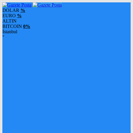
DOLAR
%
EURO
%
ALTIN
BITCOIN
0%
İstanbul
°