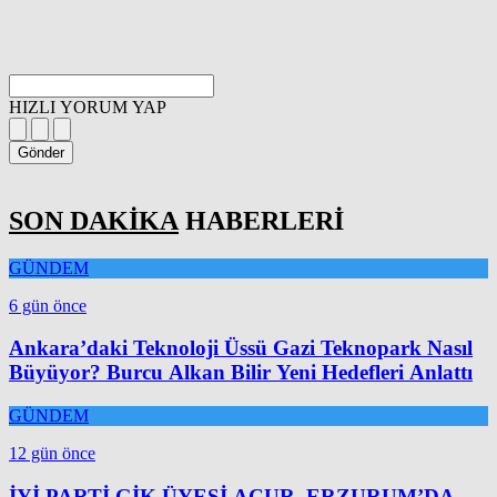
HIZLI YORUM YAP
Gönder
SON DAKİKA
HABERLERİ
GÜNDEM
6 gün önce
Ankara’daki Teknoloji Üssü Gazi Teknopark Nasıl
Büyüyor? Burcu Alkan Bilir Yeni Hedefleri Anlattı
GÜNDEM
12 gün önce
İYİ PARTİ GİK ÜYESİ ACUR, ERZURUM’DA