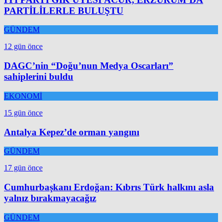
PARTİLİLERLE BULUŞTU
GÜNDEM
12 gün önce
DAGC’nin “Doğu’nun Medya Oscarları”
sahiplerini buldu
EKONOMİ
15 gün önce
Antalya Kepez’de orman yangını
GÜNDEM
17 gün önce
Cumhurbaşkanı Erdoğan: Kıbrıs Türk halkını asla
yalnız bırakmayacağız
GÜNDEM