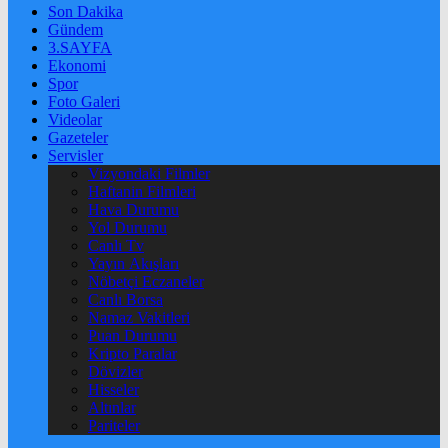
Son Dakika
Gündem
3.SAYFA
Ekonomi
Spor
Foto Galeri
Videolar
Gazeteler
Servisler
Vizyondaki Filmler
Haftanin Filmleri
Hava Durumu
Yol Durumu
Canlı Tv
Yayın Akışları
Nöbetçi Eczaneler
Canlı Borsa
Namaz Vakitleri
Puan Durumu
Kripto Paralar
Dövizler
Hisseler
Altınlar
Pariteler