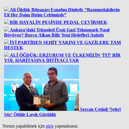
Ali Öğdük Bitpazarı Esnafını Dinledi: “Başımızdakilerin
Eli Her Daim Bizim Cebimizde”
BİR HAYALİN PEŞİNDE PEDAL ÇEVİRMEK
Ankara’daki Teknoloji Üssü Gazi Teknopark Nasıl
Büyüyor? Burcu Alkan Bilir Yeni Hedefleri Anlattı
İYİ PARTİDEN ŞEHİT YAKINI VE GAZİLERE TAM
DESTEK
ALİ ÖĞDÜK: ERZURUM VE ÜLKEMİZİN ‘İYİ’ BİR
YOL HARİTASINA İHTİYACI VAR
Sercan Çetinli ‘Şehri
Söz’ Ödüle Layık Görüldü
Yorum yapabilmek için
giriş
yapmalısınız.