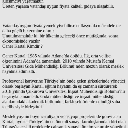
girişimciyi yaşatmaktır.
Üreten yaşarsa vatandaş uygun fiyata kaliteli gıdaya ulaşabilir.
Vatandaş uygun fiyata yemek yiyebilirse enflasyonla mücadele de
daha güçlü bir zemine oturur.
Unutulmamalıdır ki; bir ülkenin geleceği önce mutfağında, sonra
ekonomisinde yazılır.
Caner Kartal Kimdir ?
Caner Kartal, 1985 yılında Adana’da doğdu. İlk, orta ve lise
öğrenimini Adana’da tamamladı. 2010 yılında Mustafa Kemal
Üniversitesi Gıda Mühendisliği Bölümü’nden mezun olarak meslek
hayatına adım attı.
Profesyonel kariyerine Türkiye’nin önde gelen şirketlerinde yönetici
olarak başlayan Kartal, eğitim hayatını da eş zamanlı sürdürerek
2018 yılında Çukurova Üniversitesi İnşaat Mühendisliği Bölümü’nü
başarıyla tamamladı. Gıda mühendisliği ve inşaat mühendisliği
alanlarındaki akademik birikimini, farklı sektörlerde edindiği saha
tecrübesiyle birleştirdi.
Meslek yaşamı boyunca altyapı ve üstyapı projelerinde görev alan
Kartal, ayrıca Türkiye’nin en önemli sanayi kuruluşlarından biri olan
Tüpraş’ta çeşitli projelerde çalışarak sanayi, üretim ve proje yönetimi