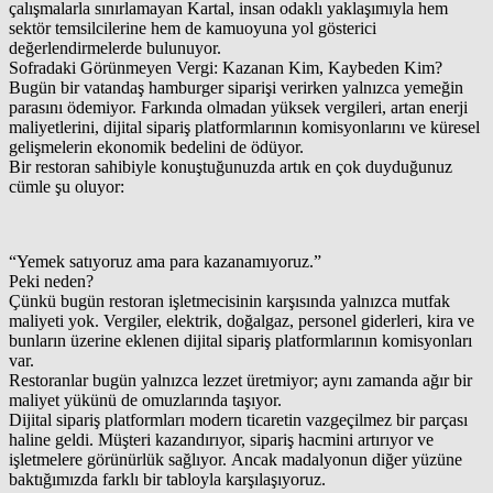
çalışmalarla sınırlamayan Kartal, insan odaklı yaklaşımıyla hem
sektör temsilcilerine hem de kamuoyuna yol gösterici
değerlendirmelerde bulunuyor.
Sofradaki Görünmeyen Vergi: Kazanan Kim, Kaybeden Kim?
Bugün bir vatandaş hamburger siparişi verirken yalnızca yemeğin
parasını ödemiyor. Farkında olmadan yüksek vergileri, artan enerji
maliyetlerini, dijital sipariş platformlarının komisyonlarını ve küresel
gelişmelerin ekonomik bedelini de ödüyor.
Bir restoran sahibiyle konuştuğunuzda artık en çok duyduğunuz
cümle şu oluyor:
“Yemek satıyoruz ama para kazanamıyoruz.”
Peki neden?
Çünkü bugün restoran işletmecisinin karşısında yalnızca mutfak
maliyeti yok. Vergiler, elektrik, doğalgaz, personel giderleri, kira ve
bunların üzerine eklenen dijital sipariş platformlarının komisyonları
var.
Restoranlar bugün yalnızca lezzet üretmiyor; aynı zamanda ağır bir
maliyet yükünü de omuzlarında taşıyor.
Dijital sipariş platformları modern ticaretin vazgeçilmez bir parçası
haline geldi. Müşteri kazandırıyor, sipariş hacmini artırıyor ve
işletmelere görünürlük sağlıyor. Ancak madalyonun diğer yüzüne
baktığımızda farklı bir tabloyla karşılaşıyoruz.