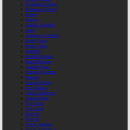
Kriptopara Detay
Kriptopara Detay
Künye
Künye
Namaz Vakitleri
nnbil
Nöbetçi Eczaneler
Parite Detay
Parite Detay
Pariteler
Profili Düzenle
Puan Durumu
Sample Page
Şifremi Unuttum
Sinema
Sinema Detay
Son Dakika
Takip Ettiklerim
Takipçilerim
Üye Giriş
Üye Giriş
Üye Ol
Üye Ol
Yayın Akışları
Yayın Akışları 2