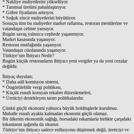
* Nakliye maliyetlerini yükseltiyor.
* Tarımsal üretimi pahalılaştırıyor.
* Gübre fiyatlarını artırıyor.
* Soğuk zincir maliyetlerini büyütüyor.
Sonuçta tüm bu maliyetler market raflarına, restoran menülerine ve
vatandaşın cebine yansıyor.
Bugün savaş yalnızca cephede yaşanmıyor.
Market kasasında yaşanıyor.
Restoran mutfağında yaşanıyor.
Vatandaşın cüzdanında yaşanıyor.
Türkiye’nin İhtiyacı Nedir?
Bugün küçük restoranların ihtiyacı yeni vergiler ya da yeni cezalar
değildir.
İhtiyaç duyulan;
* Daha adil komisyon sistemi,
* Öngörülebilir vergi politikası,
* Küçük esnafı koruyan rekabet düzenlemeleri,
* Üreticiyi destekleyen tarım politikalarıdır.
Çünkü güçlü ekonomi yalnızca büyük holdinglerle kurulmaz.
Mahalle esnafı ayakta kalmadan ekonomi güçlü olamaz.
Bir ülkenin ekonomik sağlığı, borsadaki rakamlarla birlikte çarşıdaki
lokantanın ışığında da okunur.
Türkiye’nin ihtiyacı sadece enflasyonu düşürmek değil, üreticiyi ve