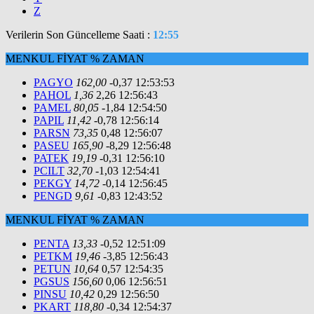
Z
Verilerin Son Güncelleme Saati :
12:55
MENKUL
FİYAT
%
ZAMAN
PAGYO
162,00
-0,37
12:53:53
PAHOL
1,36
2,26
12:56:43
PAMEL
80,05
-1,84
12:54:50
PAPIL
11,42
-0,78
12:56:14
PARSN
73,35
0,48
12:56:07
PASEU
165,90
-8,29
12:56:48
PATEK
19,19
-0,31
12:56:10
PCILT
32,70
-1,03
12:54:41
PEKGY
14,72
-0,14
12:56:45
PENGD
9,61
-0,83
12:43:52
MENKUL
FİYAT
%
ZAMAN
PENTA
13,33
-0,52
12:51:09
PETKM
19,46
-3,85
12:56:43
PETUN
10,64
0,57
12:54:35
PGSUS
156,60
0,06
12:56:51
PINSU
10,42
0,29
12:56:50
PKART
118,80
-0,34
12:54:37