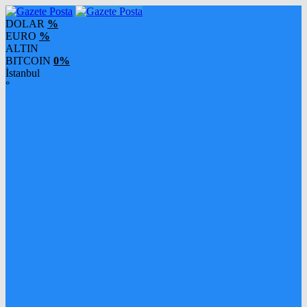
DOLAR
%
EURO
%
ALTIN
BITCOIN
0%
İstanbul
°