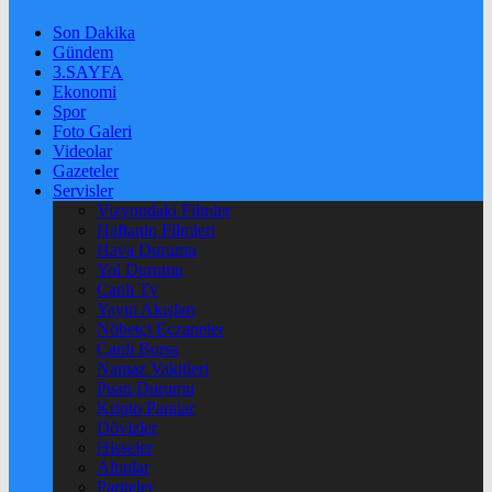
Son Dakika
Gündem
3.SAYFA
Ekonomi
Spor
Foto Galeri
Videolar
Gazeteler
Servisler
Vizyondaki Filmler
Haftanin Filmleri
Hava Durumu
Yol Durumu
Canlı Tv
Yayın Akışları
Nöbetçi Eczaneler
Canlı Borsa
Namaz Vakitleri
Puan Durumu
Kripto Paralar
Dövizler
Hisseler
Altınlar
Pariteler