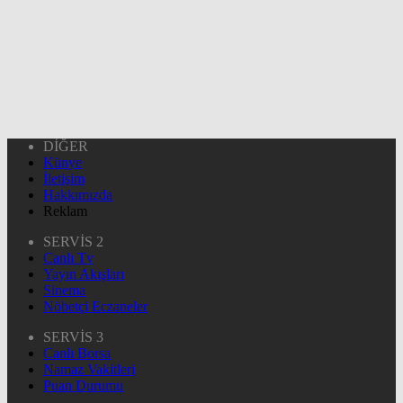
DİĞER
Künye
İletişim
Hakkımızda
Reklam
SERVİS 2
Canlı Tv
Yayın Akışları
Sinema
Nöbetçi Eczaneler
SERVİS 3
Canlı Borsa
Namaz Vakitleri
Puan Durumu