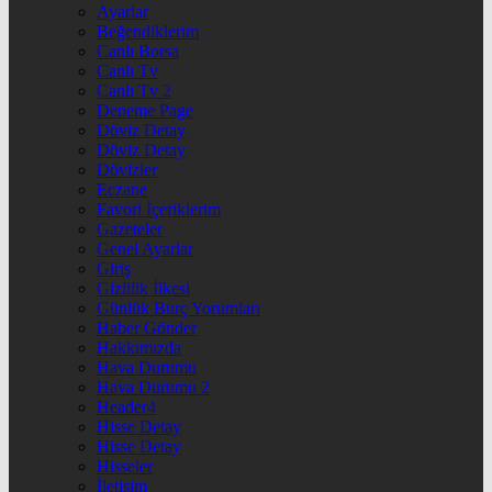
Ayarlar
Beğendiklerim
Canlı Borsa
Canlı Tv
Canlı Tv 2
Deneme Page
Döviz Detay
Döviz Detay
Dövizler
Eczane
Favori İçeriklerim
Gazeteler
Genel Ayarlar
Giriş
Gizlilik İlkesi
Günlük Burç Yorumları
Haber Gönder
Hakkımızda
Hava Durumu
Hava Durumu 2
Header4
Hisse Detay
Hisse Detay
Hisseler
İletişim