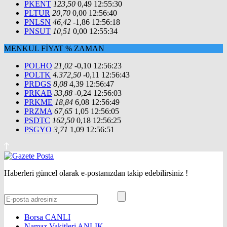
PKENT
123,50
0,49
12:55:30
PLTUR
20,70
0,00
12:56:40
PNLSN
46,42
-1,86
12:56:18
PNSUT
10,51
0,00
12:55:34
MENKUL
FİYAT
%
ZAMAN
POLHO
21,02
-0,10
12:56:23
POLTK
4.372,50
-0,11
12:56:43
PRDGS
8,08
4,39
12:56:47
PRKAB
33,88
-0,24
12:56:03
PRKME
18,84
6,08
12:56:49
PRZMA
67,65
1,05
12:56:05
PSDTC
162,50
0,18
12:56:25
PSGYO
3,71
1,09
12:56:51
Haberleri güncel olarak e-postanızdan takip edebilirsiniz !
Borsa
CANLI
Namaz Vakitleri
ANLIK