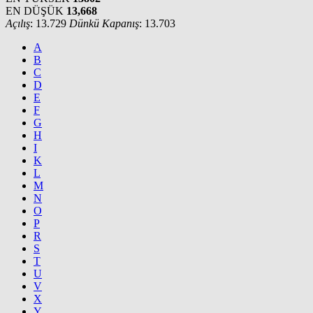
EN DÜŞÜK
13,668
Açılış
: 13.729
Dünkü Kapanış
: 13.703
A
B
C
D
E
F
G
H
I
K
L
M
N
O
P
R
S
T
U
V
X
Y