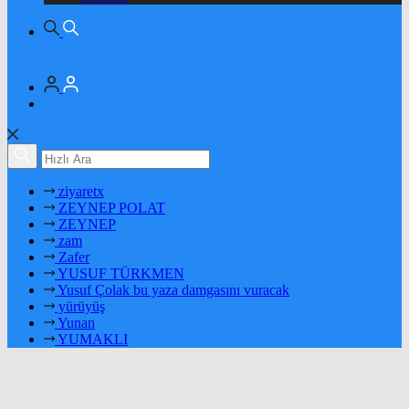
ziyaretx
ZEYNEP POLAT
ZEYNEP
zam
Zafer
YUSUF TÜRKMEN
Yusuf Çolak bu yaza damgasını vuracak
yürüyüş
Yunan
YUMAKLI