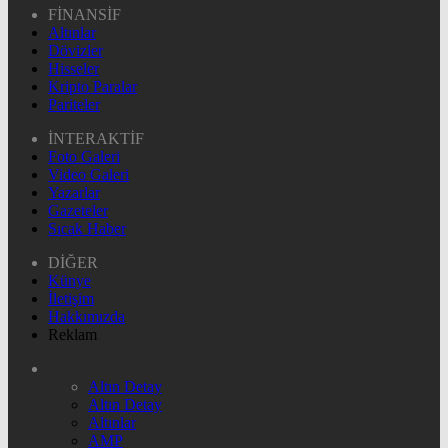
FİNANSİF
Altınlar
Dövizler
Hisseler
Kripto Paralar
Pariteler
İNTERAKTİF
Foto Galeri
Video Galeri
Yazarlar
Gazeteler
Sıcak Haber
DİĞER
Künye
İletişim
Hakkımızda
Reklam
Altın Detay
Altın Detay
Altınlar
AMP