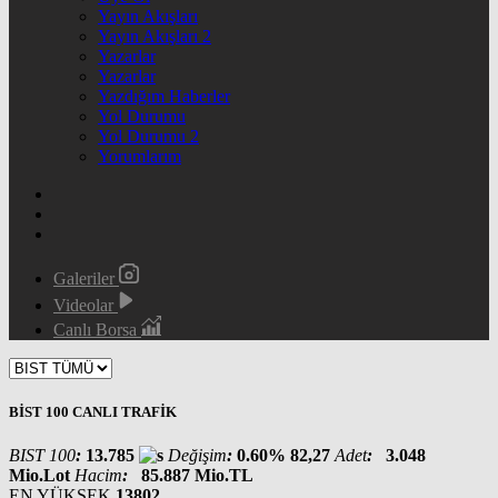
Yayın Akışları
Yayın Akışları 2
Yazarlar
Yazarlar
Yazdığım Haberler
Yol Durumu
Yol Durumu 2
Yorumlarım
Galeriler
Videolar
Canlı Borsa
BİST 100 CANLI TRAFİK
BIST 100
:
13.785
Değişim
:
0.60%
82,27
Adet
:
3.048
Mio.Lot
Hacim
:
85.887
Mio.TL
EN YÜKSEK
13802