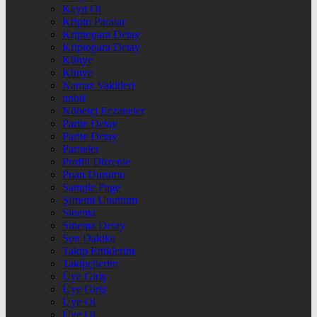
Kayıt Ol
Kripto Paralar
Kriptopara Detay
Kriptopara Detay
Künye
Künye
Namaz Vakitleri
nnbil
Nöbetçi Eczaneler
Parite Detay
Parite Detay
Pariteler
Profili Düzenle
Puan Durumu
Sample Page
Şifremi Unuttum
Sinema
Sinema Detay
Son Dakika
Takip Ettiklerim
Takipçilerim
Üye Giriş
Üye Giriş
Üye Ol
Üye Ol