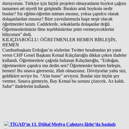
duruyorum. Türkiye için hiçbir projeleri olmayanların boykot çağrısı
tamamen art niyetli bir girişimdir. Bırakın artık boykotu nedir
bunlar? Siz eğitim-öğretim mimarı mısınız, yoksa çapulcu olarak
dolaşanlardan mısınız? Bize yavrularımızla haşır neşir olacak
öğretmenler lazım. Caddelerde, sokaklarda dolaşanlar değil.
Öğretmenlerimizin fitne teşebbüslerine prim vermeyeceklerini
biliyorum” dedi.
KILIÇDAROĞLU: ÖĞRETMENLER HEMEN BİRLEŞİN,
HEMEN
Cumhurbaşkanı Erdoğan’ın sözlerine Twitter hesabından jet yanıt
veren CHP Genel Başkanı Kemal Kılıçdaroğlu dikkat çeken ifadeler
kullandı. Öğretmenlere çağrıda bulunan Kılıçdaroğlu, “Erdoğan,
öğretmenlere çapulcu mu dedin sen? Öğretmenler hemen birleşin,
hemen! Bu sınava girerseniz, iflah olmazsınız. Dövüyorlar yahu sizi,
geldikleri seviye bu. “Alın bunu” seviyesi. Bunlar size hiçbir şey
vermez. Sınava girmeyin, Bay Kemal bu sorunu çözecek. Az kaldı.
Sabır” ifadelerini kullandı.
TİGAD’ın 13. Dijital Medya Çalıştayı Iğdır’da başladı