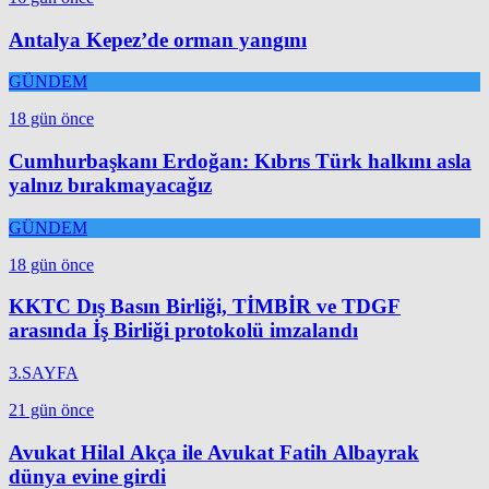
Antalya Kepez’de orman yangını
GÜNDEM
18 gün önce
Cumhurbaşkanı Erdoğan: Kıbrıs Türk halkını asla
yalnız bırakmayacağız
GÜNDEM
18 gün önce
KKTC Dış Basın Birliği, TİMBİR ve TDGF
arasında İş Birliği protokolü imzalandı
3.SAYFA
21 gün önce
Avukat Hilal Akça ile Avukat Fatih Albayrak
dünya evine girdi