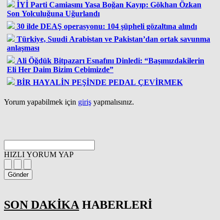
İYİ Parti Camiasını Yasa Boğan Kayıp: Gökhan Özkan
Son Yolculuğuna Uğurlandı
30 ilde DEAŞ operasyonu: 104 şüpheli gözaltına alındı
Türkiye, Suudi Arabistan ve Pakistan’dan ortak savunma
anlaşması
Ali Öğdük Bitpazarı Esnafını Dinledi: “Başımızdakilerin
Eli Her Daim Bizim Cebimizde”
BİR HAYALİN PEŞİNDE PEDAL ÇEVİRMEK
Yorum yapabilmek için
giriş
yapmalısınız.
HIZLI YORUM YAP
Gönder
SON DAKİKA
HABERLERİ