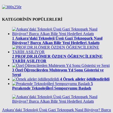
KATEGORİNİN POPÜLERLERİ
1
Ankara’daki Teknoloji Üssü Gazi Teknopark Nasıl
Büyüyor? Burcu Alkan Bilir Yeni Hedefleri Anlattı
2
PROF.DR.H.ÖMER ÖZDEN ÖĞRENCİLERİNE
TARİH AŞILIYOR
3
Özel Öğrencilerden Muhteşem Yıl Sonu Gösterisi ve
Sergi
4
Örnek aileler ödüllendirildi
5
Perakende Teknoloji̇leri̇ Sempozyumu Başladı
Ankara’daki Teknoloji Üssü Gazi Teknopark Nasıl Büyüyor? Burcu