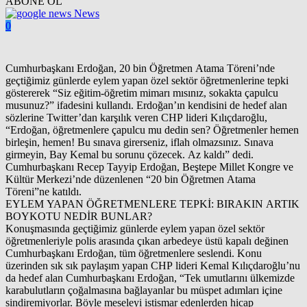
ABONE OL
News
0
Cumhurbaşkanı Erdoğan, 20 bin Öğretmen Atama Töreni’nde
geçtiğimiz günlerde eylem yapan özel sektör öğretmenlerine tepki
göstererek “Siz eğitim-öğretim mimarı mısınız, sokakta çapulcu
musunuz?” ifadesini kullandı. Erdoğan’ın kendisini de hedef alan
sözlerine Twitter’dan karşılık veren CHP lideri Kılıçdaroğlu,
“Erdoğan, öğretmenlere çapulcu mu dedin sen? Öğretmenler hemen
birleşin, hemen! Bu sınava girerseniz, iflah olmazsınız. Sınava
girmeyin, Bay Kemal bu sorunu çözecek. Az kaldı” dedi.
Cumhurbaşkanı Recep Tayyip Erdoğan, Beştepe Millet Kongre ve
Kültür Merkezi’nde düzenlenen “20 bin Öğretmen Atama
Töreni”ne katıldı.
EYLEM YAPAN ÖĞRETMENLERE TEPKİ: BIRAKIN ARTIK
BOYKOTU NEDİR BUNLAR?
Konuşmasında geçtiğimiz günlerde eylem yapan özel sektör
öğretmenleriyle polis arasında çıkan arbedeye üstü kapalı değinen
Cumhurbaşkanı Erdoğan, tüm öğretmenlere seslendi. Konu
üzerinden sık sık paylaşım yapan CHP lideri Kemal Kılıçdaroğlu’nu
da hedef alan Cumhurbaşkanı Erdoğan, “Tek umutlarını ülkemizde
karabulutların çoğalmasına bağlayanlar bu müspet adımları içine
sindiremiyorlar. Böyle meseleyi istismar edenlerden hicap