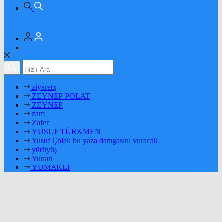
ziyaretx
ZEYNEP POLAT
ZEYNEP
zam
Zafer
YUSUF TÜRKMEN
Yusuf Çolak bu yaza damgasını vuracak
yürüyüş
Yunan
YUMAKLI