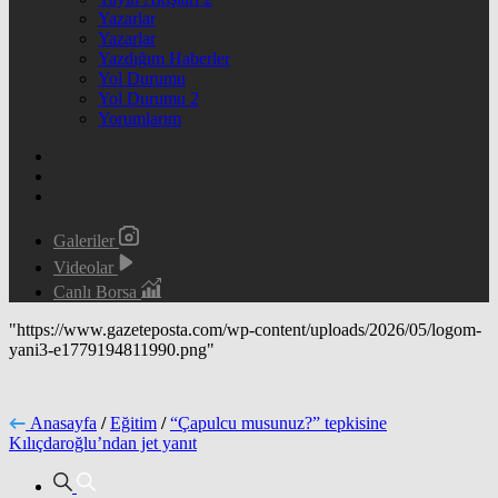
Yazarlar
Yazarlar
Yazdığım Haberler
Yol Durumu
Yol Durumu 2
Yorumlarım
Galeriler
Videolar
Canlı Borsa
"https://www.gazeteposta.com/wp-content/uploads/2026/05/logom-
yani3-e1779194811990.png"
Anasayfa
/
Eğitim
/
“Çapulcu musunuz?” tepkisine
Kılıçdaroğlu’ndan jet yanıt