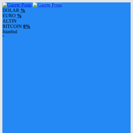
DOLAR
%
EURO
%
ALTIN
BITCOIN
0%
İstanbul
°