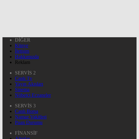
DİĞER
Künye
İletişim
Hakkımızda
Reklam
SERVİS 2
Canlı Tv
Yayın Akışları
Sinema
Nöbetçi Eczaneler
SERVİS 3
Canlı Borsa
Namaz Vakitleri
Puan Durumu
FİNANSİF
Altınlar