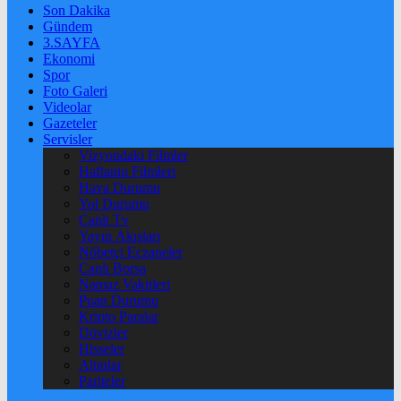
Son Dakika
Gündem
3.SAYFA
Ekonomi
Spor
Foto Galeri
Videolar
Gazeteler
Servisler
Vizyondaki Filmler
Haftanin Filmleri
Hava Durumu
Yol Durumu
Canlı Tv
Yayın Akışları
Nöbetçi Eczaneler
Canlı Borsa
Namaz Vakitleri
Puan Durumu
Kripto Paralar
Dövizler
Hisseler
Altınlar
Pariteler