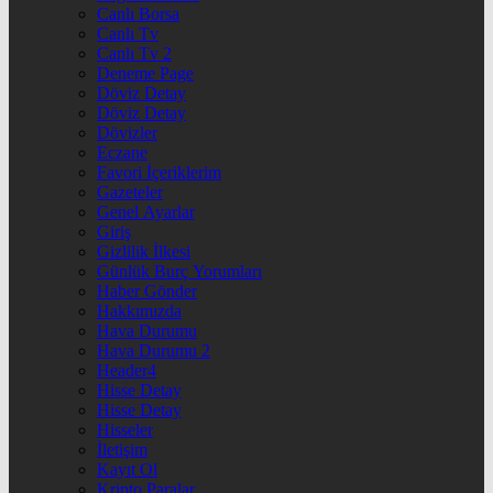
Canlı Borsa
Canlı Tv
Canlı Tv 2
Deneme Page
Döviz Detay
Döviz Detay
Dövizler
Eczane
Favori İçeriklerim
Gazeteler
Genel Ayarlar
Giriş
Gizlilik İlkesi
Günlük Burç Yorumları
Haber Gönder
Hakkımızda
Hava Durumu
Hava Durumu 2
Header4
Hisse Detay
Hisse Detay
Hisseler
İletişim
Kayıt Ol
Kripto Paralar