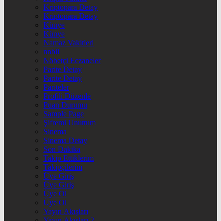
Kriptopara Detay
Kriptopara Detay
Künye
Künye
Namaz Vakitleri
nnbil
Nöbetçi Eczaneler
Parite Detay
Parite Detay
Pariteler
Profili Düzenle
Puan Durumu
Sample Page
Şifremi Unuttum
Sinema
Sinema Detay
Son Dakika
Takip Ettiklerim
Takipçilerim
Üye Giriş
Üye Giriş
Üye Ol
Üye Ol
Yayın Akışları
Yayın Akışları 2