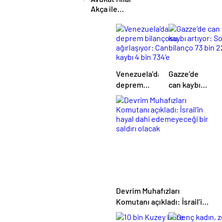
protokolü
Akça ile
imzalandı
Avukat Fatih
Albayrak
dünya evine
girdi
Venezuela’da
Gazze’de
deprem
can kaybı
bilançosu
artıyor: Son
ağırlaşıyor:
bilanço 73
Can kaybı 4
bin 221
bin 734’e
yükseldi
Devrim Muhafızları
Komutanı açıkladı: İsrail’in
hayal dahi edemeyeceği bir