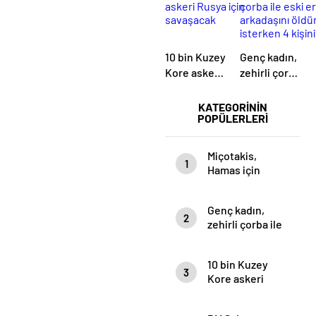
saldırı olacak
10 bin Kuzey
Genç kadın,
Kore askeri
zehirli çorba
Rusya için
ile eski
savaşacak
erkek
KATEGORİNİN
POPÜLERLERİ
arkadaşını
öldürmek
isterken 4
Miçotakis,
1
kişinin daha
Hamas için
ölmesine
“Terör örgütü”
sebep oldu
deyince
Genç kadın,
Erdoğan
2
zehirli çorba ile
devreye girdi
eski erkek
arkadaşını
10 bin Kuzey
öldürmek
3
Kore askeri
isterken 4
Rusya için
kişinin daha
savaşacak
ölmesine sebep