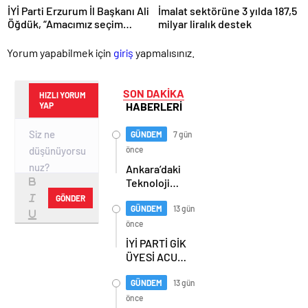
İYİ Parti Erzurum İl Başkanı Ali
İmalat sektörüne 3 yılda 187,5
Öğdük, “Amacımız seçim
milyar liralık destek
değil, geçim derdi”
Yorum yapabilmek için
giriş
yapmalısınız.
SON DAKİKA
HIZLI YORUM
HABERLERİ
YAP
GÜNDEM
7 gün
önce
Ankara’daki
Teknoloji
Üssü Gazi
GÖNDER
Teknopark
GÜNDEM
13 gün
Nasıl
önce
Büyüyor?
İYİ PARTİ GİK
Burcu Alkan
ÜYESİ ACUR,
Bilir Yeni
ERZURUM’DA
Hedefleri
PARTİLİLERLE
GÜNDEM
13 gün
Anlattı
BULUŞTU
önce