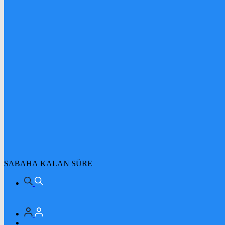
SABAHA KALAN SÜRE