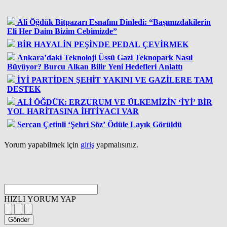
Ali Öğdük Bitpazarı Esnafını Dinledi: “Başımızdakilerin
Eli Her Daim Bizim Cebimizde”
BİR HAYALİN PEŞİNDE PEDAL ÇEVİRMEK
Ankara’daki Teknoloji Üssü Gazi Teknopark Nasıl
Büyüyor? Burcu Alkan Bilir Yeni Hedefleri Anlattı
İYİ PARTİDEN ŞEHİT YAKINI VE GAZİLERE TAM
DESTEK
ALİ ÖĞDÜK: ERZURUM VE ÜLKEMİZİN ‘İYİ’ BİR
YOL HARİTASINA İHTİYACI VAR
Sercan Çetinli ‘Şehri Söz’ Ödüle Layık Görüldü
Yorum yapabilmek için
giriş
yapmalısınız.
HIZLI YORUM YAP
Gönder