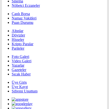
Sinema
Nöbetçi Eczaneler
Canlı Borsa
Namaz Vakitleri
Puan Durumu
Altınlar
Dövizler
Hisseler
Kripto Paralar
Pariteler
Foto Galeri
Video Galeri
Yazarlar
Gazeteler
Sıcak Haber
Üye Giriş
Üye Kayıt
Şifremi Unuttum