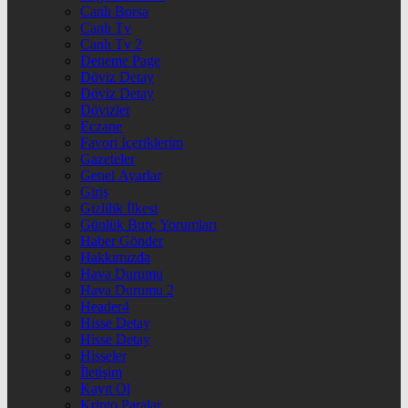
Canlı Borsa
Canlı Tv
Canlı Tv 2
Deneme Page
Döviz Detay
Döviz Detay
Dövizler
Eczane
Favori İçeriklerim
Gazeteler
Genel Ayarlar
Giriş
Gizlilik İlkesi
Günlük Burç Yorumları
Haber Gönder
Hakkımızda
Hava Durumu
Hava Durumu 2
Header4
Hisse Detay
Hisse Detay
Hisseler
İletişim
Kayıt Ol
Kripto Paralar