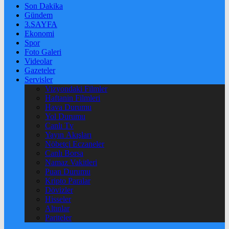
Son Dakika
Gündem
3.SAYFA
Ekonomi
Spor
Foto Galeri
Videolar
Gazeteler
Servisler
Vizyondaki Filmler
Haftanin Filmleri
Hava Durumu
Yol Durumu
Canlı Tv
Yayın Akışları
Nöbetçi Eczaneler
Canlı Borsa
Namaz Vakitleri
Puan Durumu
Kripto Paralar
Dövizler
Hisseler
Altınlar
Pariteler