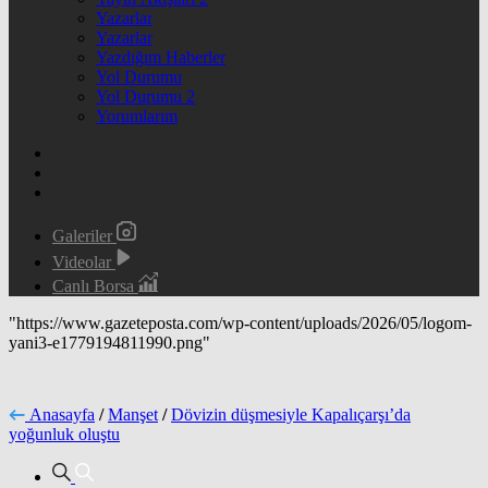
Yazarlar
Yazarlar
Yazdığım Haberler
Yol Durumu
Yol Durumu 2
Yorumlarım
Galeriler
Videolar
Canlı Borsa
"https://www.gazeteposta.com/wp-content/uploads/2026/05/logom-
yani3-e1779194811990.png"
Anasayfa
/
Manşet
/
Dövizin düşmesiyle Kapalıçarşı’da
yoğunluk oluştu