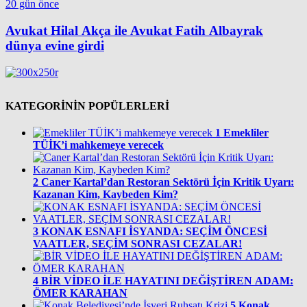
20 gün önce
Avukat Hilal Akça ile Avukat Fatih Albayrak
dünya evine girdi
KATEGORİNİN POPÜLERLERİ
1
Emekliler
TÜİK’i mahkemeye verecek
2
Caner Kartal’dan Restoran Sektörü İçin Kritik Uyarı:
Kazanan Kim, Kaybeden Kim?
3
KONAK ESNAFI İSYANDA: SEÇİM ÖNCESİ
VAATLER, SEÇİM SONRASI CEZALAR!
4
BİR VİDEO İLE HAYATINI DEĞİŞTİREN ADAM:
ÖMER KARAHAN
5
Konak