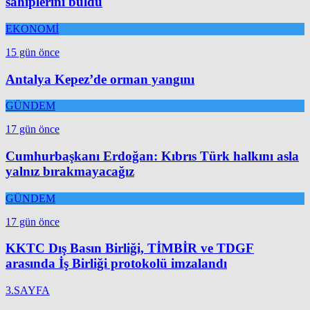
sahiplerini buldu
EKONOMİ
15 gün önce
Antalya Kepez’de orman yangını
GÜNDEM
17 gün önce
Cumhurbaşkanı Erdoğan: Kıbrıs Türk halkını asla
yalnız bırakmayacağız
GÜNDEM
17 gün önce
KKTC Dış Basın Birliği, TİMBİR ve TDGF
arasında İş Birliği protokolü imzalandı
3.SAYFA