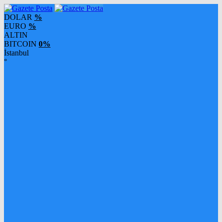
DOLAR
%
EURO
%
ALTIN
BITCOIN
0%
İstanbul
°