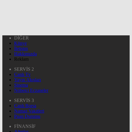
DİĞER
Künye
İletişim
Hakkımızda
Reklam
SERVİS 2
Canlı Tv
Yayın Akışları
Sinema
Nöbetçi Eczaneler
SERVİS 3
Canlı Borsa
Namaz Vakitleri
Puan Durumu
FİNANSİF
Altınlar