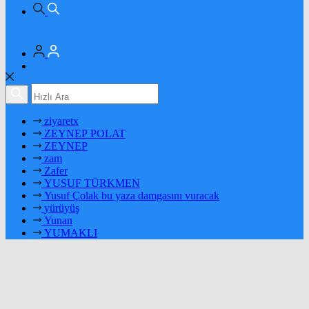
ziyaretx
ZEYNEP POLAT
ZEYNEP
zam
Zafer
YUSUF TÜRKMEN
Yusuf Çolak bu yaza damgasını vuracak
yürüyüş
Yunan
YUMAKLI