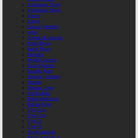
Kriptopara Detay
Kriptopara Detay
Künye
Künye
Namaz Vakitleri
nnbil
Nöbetçi Eczaneler
Parite Detay
Parite Detay
Pariteler
Profili Düzenle
Puan Durumu
Sample Page
Şifremi Unuttum
Sinema
Sinema Detay
Son Dakika
Takip Ettiklerim
Takipçilerim
Üye Giriş
Üye Giriş
Üye Ol
Üye Ol
Yayın Akışları
Yayın Akışları 2