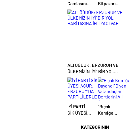
Camiasını
Bitpazarı
Yasa Boğan
Esnafını
Kayıp:
Dinledi:
Gökhan
“Başımızdakiler
Özkan Son
Eli Her Daim
Yolculuğuna
Bizim
Uğurlandı
Cebimizde”
ALİ ÖĞDÜK: ERZURUM VE
ÜLKEMİZİN ‘İYİ’ BİR YOL
HARİTASINA İHTİYACI VAR
İYİ PARTİ
“Bıçak
GİK ÜYESİ
Kemiğe
ACUR,
Dayandı”
ERZURUM’DA
Diyen
KATEGORİNİN