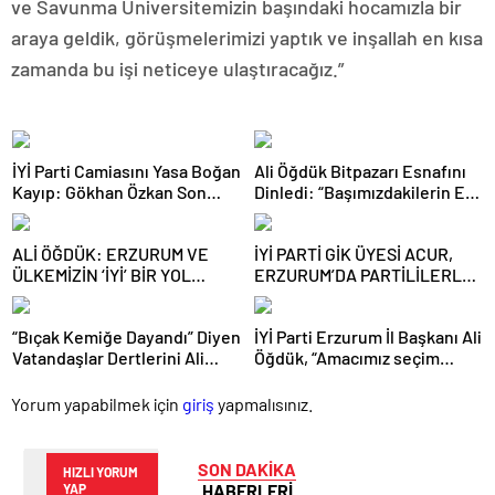
İYİ Parti Camiasını Yasa Boğan
Ali Öğdük Bitpazarı Esnafını
Kayıp: Gökhan Özkan Son
Dinledi: “Başımızdakilerin Eli
Yolculuğuna Uğurlandı
Her Daim Bizim Cebimizde”
ALİ ÖĞDÜK: ERZURUM VE
İYİ PARTİ GİK ÜYESİ ACUR,
ÜLKEMİZİN ‘İYİ’ BİR YOL
ERZURUM’DA PARTİLİLERLE
HARİTASINA İHTİYACI VAR
BULUŞTU
“Bıçak Kemiğe Dayandı” Diyen
İYİ Parti Erzurum İl Başkanı Ali
Vatandaşlar Dertlerini Ali
Öğdük, “Amacımız seçim
Öğdük’e Anlattı
değil, geçim derdi”
Yorum yapabilmek için
giriş
yapmalısınız.
SON DAKİKA
HIZLI YORUM
HABERLERİ
YAP