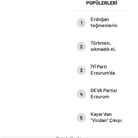
POPÜLERLERİ
PARTİLİLERLE
Vatandaşlar
BULUŞTU
Dertlerini
Ali Öğdük’e
Erdoğan
1
Anlattı
teğmenlerin
‘Kılıçlı Yemin
Töreni’ ile ilgili
Türkmen,
konuştu: Burası
2
sıkmadık el,
kendini
girmedik gönül
bilmezlerin at
bırakmıyor…
oynattığı bir
İYİ Parti
meydan değil
3
Erzurum’da
Kadınların Sesi
Yükseliyor
DEVA Partisi
4
Erzurum
Adayları
Açıklandı
Kayar’dan
5
“Vicdan” Çıkışı:
“Doğruyu
Konuşanların