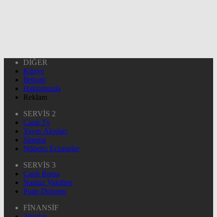
DİĞER
Künye
İletişim
Hakkımızda
Reklam
SERVİS 2
Canlı Tv
Yayın Akışları
Sinema
Nöbetçi Eczaneler
SERVİS 3
Canlı Borsa
Namaz Vakitleri
Puan Durumu
FİNANSİF
Altınlar