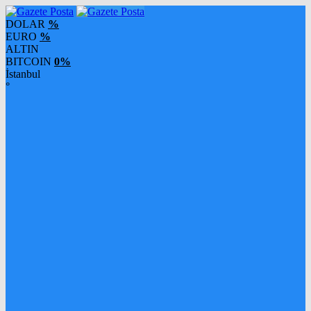
DOLAR
%
EURO
%
ALTIN
BITCOIN
0%
İstanbul
°