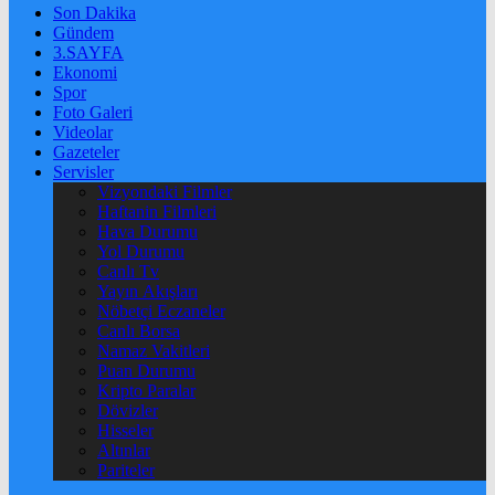
Son Dakika
Gündem
3.SAYFA
Ekonomi
Spor
Foto Galeri
Videolar
Gazeteler
Servisler
Vizyondaki Filmler
Haftanin Filmleri
Hava Durumu
Yol Durumu
Canlı Tv
Yayın Akışları
Nöbetçi Eczaneler
Canlı Borsa
Namaz Vakitleri
Puan Durumu
Kripto Paralar
Dövizler
Hisseler
Altınlar
Pariteler