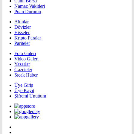
Canlı Borsa
Namaz Vakitleri
Puan Durumu
Altınlar
Dövizler
Hisseler
Kripto Paralar
Pariteler
Foto Galeri
Video Galeri
Yazarlar
Gazeteler
Sıcak Haber
Üye Giriş
Üye Kayıt
Şifremi Unuttum