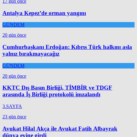
17 gün önce
Antalya Kepez’de orman yangını
GÜNDEM
20 gün önce
Cumhurbaşkanı Erdoğan: Kıbrıs Türk halkını asla
yalnız bırakmayacağız
GÜNDEM
20 gün önce
KKTC Dış Basın Birliği, TİMBİR ve TDGF
arasında İş Birliği protokolü imzalandı
3.SAYFA
23 gün önce
Avukat Hilal Akça ile Avukat Fatih Albayrak
dünya evine girdi