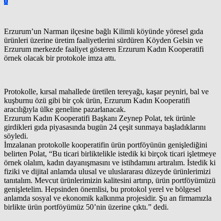
0
Erzurum’un Narman ilçesine bağlı Kilimli köyünde yöresel gıda
ürünleri üzerine üretim faaliyetlerini sürdüren Köyden Gelsin ve
Erzurum merkezde faaliyet gösteren Erzurum Kadın Kooperatifi
örnek olacak bir protokole imza attı.
Protokolle, kırsal mahallede üretilen tereyağı, kaşar peyniri, bal ve
kuşburnu özü gibi bir çok ürün, Erzurum Kadın Kooperatifi
aracılığıyla ülke geneline pazarlanacak.
Erzurum Kadın Kooperatifi Başkanı Zeynep Polat, tek ürünle
girdikleri gıda piyasasında bugün 24 çeşit sunmaya başladıklarını
söyledi.
İmzalanan protokolle kooperatifin ürün portföyünün genişlediğini
belirten Polat, “Bu ticari birliktelikle istedik ki birçok ticari işletmeye
örnek olalım, kadın dayanışmasını ve istihdamını artıralım. İstedik ki
fiziki ve dijital anlamda ulusal ve uluslararası düzeyde ürünlerimizi
tanıtalım. Mevcut ürünlerimizin kalitesini artırıp, ürün portföyümüzü
genişletelim. Hepsinden önemlisi, bu protokol yerel ve bölgesel
anlamda sosyal ve ekonomik kalkınma projesidir. Şu an firmamızla
birlikte ürün portföyümüz 50’nin üzerine çıktı.” dedi.