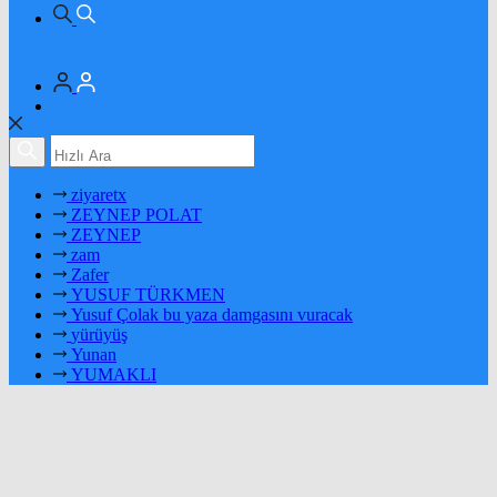
ziyaretx
ZEYNEP POLAT
ZEYNEP
zam
Zafer
YUSUF TÜRKMEN
Yusuf Çolak bu yaza damgasını vuracak
yürüyüş
Yunan
YUMAKLI