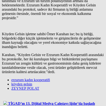
tanınması ve Erzurum’un turizm potansiyelinin artması da
beklenmektedir. Erzurum Kadın Kooperatifi ve Köyden Gelsin
arasındaki bu protokol, sadece iki firmanın iş birliği anlamına
gelmenin ötesinde, önemli bir sosyal ve ekonomik kalkınma
projesidir.”
Köyden Gelsin işletme sahibi Ömer Karahan ise; bu iş birliği,
bölgedeki diğer küçük işletmelerin ve girişimcilerin de gelişmesine
ilham kaynağı olacağını ve yerel ekonomiye katkıda sağlayacağına
inandığını belirtti.
Karahan, “Köyden Gelsin ve Erzurum Kadın Kooperatifi arasındaki
bu protokolle, her iki kuruluşun bilgi ve birikimlerini paylaşması
Erzurum’un zengin kültürü ve gastronomisinin daha geniş kitlelere
tanıtılabilmesine vesile olacak, yeni ürünler geliştirilerek mevcut
ürünlerin kalitesi artırılacaktır.”dedi.
erzurum kadın kooperatifi
köyden gelsin
ZEYNEP POLAT
TİGAD’ın 13. Dijital Medya Çalıştayı Iğdır’da başladı