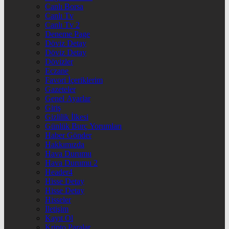
Canlı Borsa
Canlı Tv
Canlı Tv 2
Deneme Page
Döviz Detay
Döviz Detay
Dövizler
Eczane
Favori İçeriklerim
Gazeteler
Genel Ayarlar
Giriş
Gizlilik İlkesi
Günlük Burç Yorumları
Haber Gönder
Hakkımızda
Hava Durumu
Hava Durumu 2
Header4
Hisse Detay
Hisse Detay
Hisseler
İletişim
Kayıt Ol
Kripto Paralar