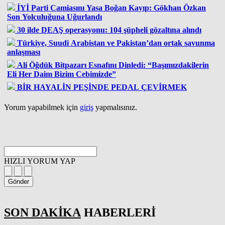
İYİ Parti Camiasını Yasa Boğan Kayıp: Gökhan Özkan
Son Yolculuğuna Uğurlandı
30 ilde DEAŞ operasyonu: 104 şüpheli gözaltına alındı
Türkiye, Suudi Arabistan ve Pakistan’dan ortak savunma
anlaşması
Ali Öğdük Bitpazarı Esnafını Dinledi: “Başımızdakilerin
Eli Her Daim Bizim Cebimizde”
BİR HAYALİN PEŞİNDE PEDAL ÇEVİRMEK
Yorum yapabilmek için
giriş
yapmalısınız.
HIZLI YORUM YAP
Gönder
SON DAKİKA
HABERLERİ