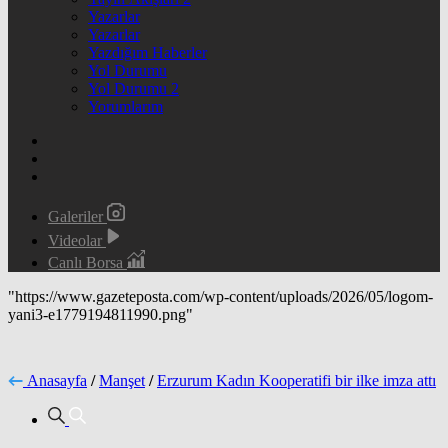
Yazarlar
Yazarlar
Yazdığım Haberler
Yol Durumu
Yol Durumu 2
Yorumlarım
Galeriler
Videolar
Canlı Borsa
"https://www.gazeteposta.com/wp-content/uploads/2026/05/logom-
yani3-e1779194811990.png"
Anasayfa
/
Manşet
/
Erzurum Kadın Kooperatifi bir ilke imza attı