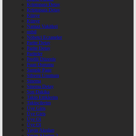
Kriptopara Detay
Kriptopara Detay
Künye
Künye
Namaz Vakitleri
nnbil
Nöbetçi Eczaneler
Parite Detay
Parite Detay
Pariteler
Profili Düzenle
Puan Durumu
Sample Page
Şifremi Unuttum
Sinema
Sinema Detay
Son Dakika
Takip Ettiklerim
Takipçilerim
Üye Giriş
Üye Giriş
Üye Ol
Üye Ol
Yayın Akışları
Yayın Akışları 2