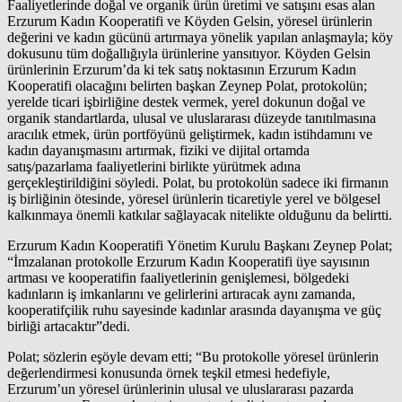
Faaliyetlerinde doğal ve organik ürün üretimi ve satışını esas alan
Erzurum Kadın Kooperatifi ve Köyden Gelsin, yöresel ürünlerin
değerini ve kadın gücünü artırmaya yönelik yapılan anlaşmayla; köy
dokusunu tüm doğallığıyla ürünlerine yansıtıyor. Köyden Gelsin
ürünlerinin Erzurum’da ki tek satış noktasının Erzurum Kadın
Kooperatifi olacağını belirten başkan Zeynep Polat, protokolün;
yerelde ticari işbirliğine destek vermek, yerel dokunun doğal ve
organik standartlarda, ulusal ve uluslararası düzeyde tanıtılmasına
aracılık etmek, ürün portföyünü geliştirmek, kadın istihdamını ve
kadın dayanışmasını artırmak, fiziki ve dijital ortamda
satış/pazarlama faaliyetlerini birlikte yürütmek adına
gerçekleştirildiğini söyledi. Polat, bu protokolün sadece iki firmanın
iş birliğinin ötesinde, yöresel ürünlerin ticaretiyle yerel ve bölgesel
kalkınmaya önemli katkılar sağlayacak nitelikte olduğunu da belirtti.
Erzurum Kadın Kooperatifi Yönetim Kurulu Başkanı Zeynep Polat;
“İmzalanan protokolle Erzurum Kadın Kooperatifi üye sayısının
artması ve kooperatifin faaliyetlerinin genişlemesi, bölgedeki
kadınların iş imkanlarını ve gelirlerini artıracak aynı zamanda,
kooperatifçilik ruhu sayesinde kadınlar arasında dayanışma ve güç
birliği artacaktır”dedi.
Polat; sözlerin eşöyle devam etti; “Bu protokolle yöresel ürünlerin
değerlendirmesi konusunda örnek teşkil etmesi hedefiyle,
Erzurum’un yöresel ürünlerinin ulusal ve uluslararası pazarda