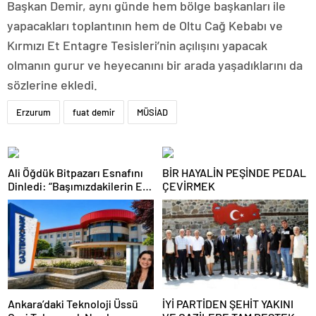
Başkan Demir, aynı günde hem bölge başkanları ile
yapacakları toplantının hem de Oltu Cağ Kebabı ve
Kırmızı Et Entagre Tesisleri’nin açılışını yapacak
olmanın gurur ve heyecanını bir arada yaşadıklarını da
sözlerine ekledi.
Erzurum
fuat demir
MÜSİAD
Ali Öğdük Bitpazarı Esnafını
BİR HAYALİN PEŞİNDE PEDAL
Dinledi: “Başımızdakilerin Eli
ÇEVİRMEK
Her Daim Bizim Cebimizde”
Ankara’daki Teknoloji Üssü
İYİ PARTİDEN ŞEHİT YAKINI