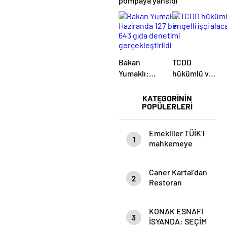
pompaya yansıdı
Bakan
TCDD
Yumaklı:
hükümlü ve
Haziranda
engelli işçi
127 bin 643
alacak
KATEGORİNİN
POPÜLERLERİ
gıda
denetimi
gerçekleştirildi
Emekliler TÜİK’i
1
mahkemeye
verecek
Caner Kartal’dan
2
Restoran
Sektörü İçin
Kritik Uyarı:
KONAK ESNAFI
Kazanan Kim,
3
İSYANDA: SEÇİM
Kaybeden Kim?