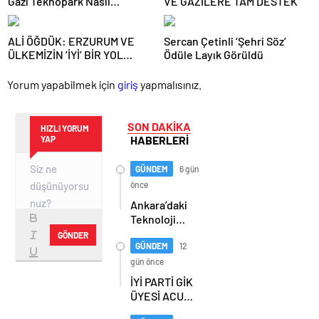
Gazi Teknopark Nasıl
VE GAZİLERE TAM DESTEK
Büyüyor? Burcu Alkan Bilir
Yeni Hedefleri Anlattı
ALİ ÖĞDÜK: ERZURUM VE
Sercan Çetinli ‘Şehri Söz’
ÜLKEMİZİN ‘İYİ’ BİR YOL
Ödüle Layık Görüldü
HARİTASINA İHTİYACI VAR
Yorum yapabilmek için
giriş
yapmalısınız.
SON DAKİKA
HIZLI YORUM
HABERLERİ
YAP
GÜNDEM
6 gün
önce
Ankara’daki
Teknoloji
Üssü Gazi
GÖNDER
Teknopark
GÜNDEM
12
Nasıl
gün önce
Büyüyor?
İYİ PARTİ GİK
Burcu Alkan
ÜYESİ ACUR,
Bilir Yeni
ERZURUM’DA
Hedefleri