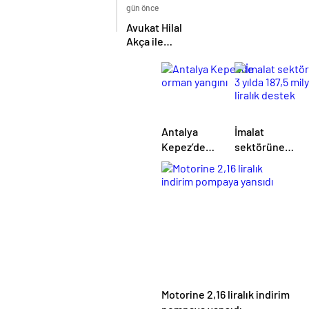
arasında İş
gün önce
Birliği
Avukat Hilal
protokolü
Akça ile
imzalandı
Avukat Fatih
Albayrak
dünya evine
girdi
Antalya
İmalat
Kepez’de
sektörüne 3
orman
yılda 187,5
yangını
milyar liralık
destek
Motorine 2,16 liralık indirim