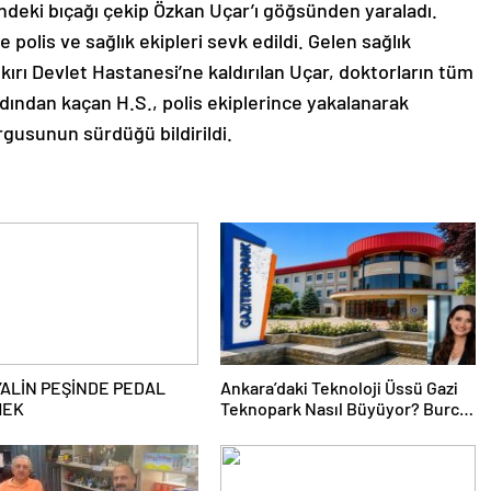
deki bıçağı çekip Özkan Uçar’ı göğsünden yaraladı.
 polis ve sağlık ekipleri sevk edildi. Gelen sağlık
kırı Devlet Hastanesi’ne kaldırılan Uçar, doktorların tüm
rdından kaçan H.S., polis ekiplerince yakalanarak
rgusunun sürdüğü bildirildi.
YALİN PEŞİNDE PEDAL
Ankara’daki Teknoloji Üssü Gazi
MEK
Teknopark Nasıl Büyüyor? Burcu
Alkan Bilir Yeni Hedefleri Anlattı