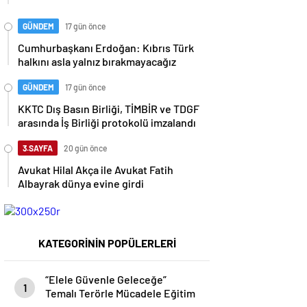
GÜNDEM
17 gün önce
Cumhurbaşkanı Erdoğan: Kıbrıs Türk
halkını asla yalnız bırakmayacağız
GÜNDEM
17 gün önce
KKTC Dış Basın Birliği, TİMBİR ve TDGF
arasında İş Birliği protokolü imzalandı
3.SAYFA
20 gün önce
Avukat Hilal Akça ile Avukat Fatih
Albayrak dünya evine girdi
KATEGORİNİN POPÜLERLERİ
“Elele Güvenle Geleceğe”
1
Temalı Terörle Mücadele Eğitim
Semineri düzenlendi…