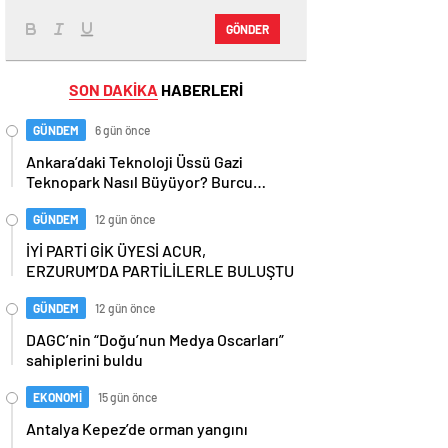
GÖNDER
SON DAKİKA
HABERLERİ
GÜNDEM
6 gün önce
Ankara’daki Teknoloji Üssü Gazi
Teknopark Nasıl Büyüyor? Burcu
Alkan Bilir Yeni Hedefleri Anlattı
GÜNDEM
12 gün önce
İYİ PARTİ GİK ÜYESİ ACUR,
ERZURUM’DA PARTİLİLERLE BULUŞTU
GÜNDEM
12 gün önce
DAGC’nin “Doğu’nun Medya Oscarları”
sahiplerini buldu
EKONOMİ
15 gün önce
Antalya Kepez’de orman yangını