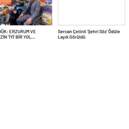
DÜK: ERZURUM VE
Sercan Çetinli ‘Şehri Söz’ Ödüle
İN ‘İYİ’ BİR YOL
Layık Görüldü
SINA İHTİYACI VAR