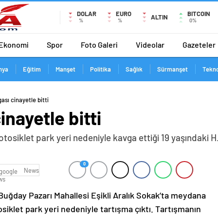
DOLAR
EURO
BITCOIN
ALTIN
%
%
0%
Ekonomi
Spor
Foto Galeri
Videolar
Gazeteler
nya
Eğitim
Manşet
Politika
Sağlık
Sürmanşet
Tekno
ası cinayetle bitti
inayetle bitti
tosiklet park yeri nedeniyle kavga ettiği 19 yaşındaki H
0
News
 Buğday Pazarı Mahallesi Eşikli Aralık Sokak’ta meydana
siklet park yeri nedeniyle tartışma çıktı. Tartışmanın