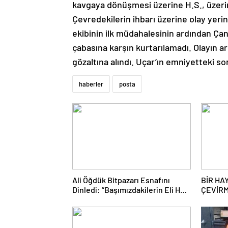
kavgaya dönüşmesi üzerine H.S., üzerin
Çevredekilerin ihbarı üzerine olay yerine
ekibinin ilk müdahalesinin ardından Çan
çabasına karşın kurtarılamadı. Olayın a
gözaltına alındı. Uçar’ın emniyetteki so
haberler
posta
Ali Öğdük Bitpazarı Esnafını
BİR HA
Dinledi: “Başımızdakilerin Eli Her
ÇEVİR
Daim Bizim Cebimizde”