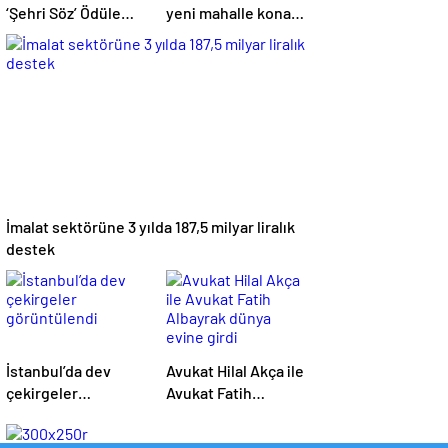
‘Şehri Söz’ Ödüle
yeni mahalle konağı
Layık Görüldü
hizmete açıldı
İmalat sektörüne 3 yılda 187,5 milyar liralık
destek
İstanbul’da dev
Avukat Hilal Akça ile
çekirgeler
Avukat Fatih
görüntülendi
Albayrak dünya
evine girdi