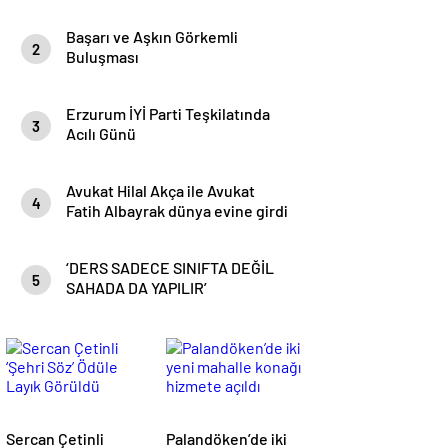
Başarı ve Aşkın Görkemli
2
Buluşması
Erzurum İYİ Parti Teşkilatında
3
Acılı Günü
Avukat Hilal Akça ile Avukat
4
Fatih Albayrak dünya evine girdi
‘DERS SADECE SINIFTA DEĞİL
5
SAHADA DA YAPILIR’
Sercan Çetinli
Palandöken’de iki