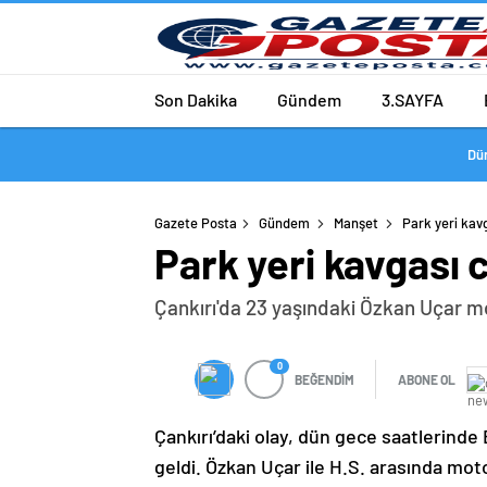
Son Dakika
Gündem
3.SAYFA
Dü
Gazete Posta
Gündem
Manşet
Park yeri kavg
Park yeri kavgası c
Çankırı'da 23 yaşındaki Özkan Uçar mo
0
BEĞENDİM
ABONE OL
Çankırı’daki olay, dün gece saatlerinde
geldi. Özkan Uçar ile H.S. arasında moto