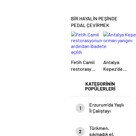
BİR HAYALİN PEŞİNDE
PEDAL ÇEVİRMEK
Fetih Camii
Antalya
restorasyonun
Kepez’de
ardından
orman
ibadete
yangını
KATEGORİNİN
POPÜLERLERİ
açıldı
Erzurum’da Yaşlı
1
İl Çalıştayı
Düzenlendi
Türkmen,
2
sıkmadık el,