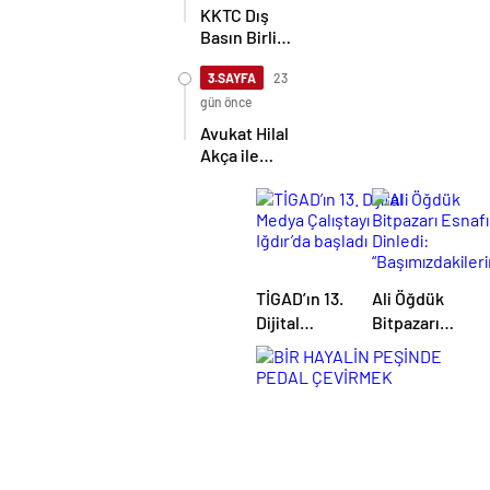
bırakmayacağız
KKTC Dış
Basın Birliği,
TİMBİR ve
TDGF
3.SAYFA
23
arasında İş
gün önce
Birliği
Avukat Hilal
protokolü
Akça ile
imzalandı
Avukat Fatih
Albayrak
dünya evine
girdi
TİGAD’ın 13.
Ali Öğdük
Dijital
Bitpazarı
Medya
Esnafını
Çalıştayı
Dinledi:
Iğdır’da
“Başımızdakiler
başladı
Eli Her Daim
Bizim
Cebimizde”