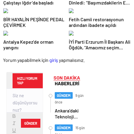
Çalıştayı Iğdır’da başladı
Dinledi: “Başımızdakilerin Eli
Her Daim Bizim Cebimizde”
BİR HAYALİN PEŞİNDE PEDAL
Fetih Camii restorasyonun
ÇEVİRMEK
ardından ibadete açıldı
Antalya Kepez’de orman
İYİ Parti Erzurum İl Başkanı Ali
yangını
Öğdük, “Amacımız seçim
değil, geçim derdi”
Yorum yapabilmek için
giriş
yapmalısınız.
SON DAKİKA
HIZLI YORUM
HABERLERİ
YAP
GÜNDEM
9 gün
önce
Ankara’daki
Teknoloji
Üssü Gazi
GÖNDER
Teknopark
GÜNDEM
15 gün