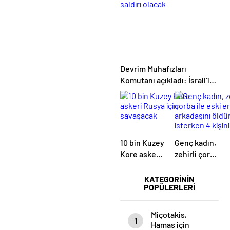
bin 734’e
yükseldi
Devrim Muhafızları
Komutanı açıkladı: İsrail’in
hayal dahi edemeyeceği bir
saldırı olacak
10 bin Kuzey
Genç kadın,
Kore askeri
zehirli çorba
Rusya için
ile eski
savaşacak
erkek
KATEGORİNİN
POPÜLERLERİ
arkadaşını
öldürmek
isterken 4
Miçotakis,
1
kişinin daha
Hamas için