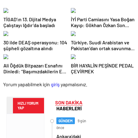
TİGAD’ın 13. Dijital Medya
İYİ Parti Camiasını Yasa Boğan
Çalıştayı Iğdır’da başladı
Kayıp: Gökhan Özkan Son
Yolculuğuna Uğurlandı
30 ilde DEAŞ operasyonu: 104
Türkiye, Suudi Arabistan ve
şüpheli gözaltına alındı
Pakistan’dan ortak savunma
anlaşması
Ali Öğdük Bitpazarı Esnafını
BİR HAYALİN PEŞİNDE PEDAL
Dinledi: “Başımızdakilerin Eli
ÇEVİRMEK
Her Daim Bizim Cebimizde”
Yorum yapabilmek için
giriş
yapmalısınız.
SON DAKİKA
HIZLI YORUM
HABERLERİ
YAP
GÜNDEM
9 gün
önce
Ankara’daki