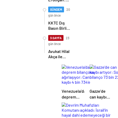
Kıbrıs Türk
halkını asla
GÜNDEM
20
yalnız
gün önce
bırakmayacağız
KKTC Dış
Basın Birliği,
TİMBİR ve
TDGF
3.SAYFA
23
arasında İş
gün önce
Birliği
Avukat Hilal
protokolü
Akça ile
imzalandı
Avukat Fatih
Albayrak
dünya evine
girdi
Venezuela’da
Gazze’de
deprem
can kaybı
bilançosu
artıyor: Son
ağırlaşıyor:
bilanço 73
Can kaybı 4
bin 221