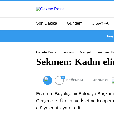
Son Dakika
Gündem
3.SAYFA
Düny
Gazete Posta
Gündem
Manşet
Sekmen: Kad
Sekmen: Kadın elin
0
BEĞENDİM
ABONE OL
Erzurum Büyükşehir Belediye Başkan
Girişimciler Üretim ve İşletme Kooper
atölyelerini ziyaret etti.