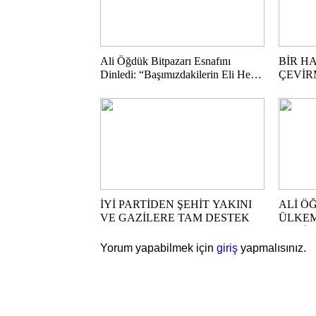
Ali Öğdük Bitpazarı Esnafını
BİR H
Dinledi: “Başımızdakilerin Eli Her
ÇEVİ
Daim Bizim Cebimizde”
İYİ PARTİDEN ŞEHİT YAKINI
ALİ Ö
VE GAZİLERE TAM DESTEK
ÜLKEMİ
HARİT
Yorum yapabilmek için
giriş
yapmalısınız.