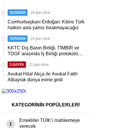
GÜNDEM
18 gün önce
Cumhurbaşkanı Erdoğan: Kıbrıs Türk
halkını asla yalnız bırakmayacağız
GÜNDEM
18 gün önce
KKTC Dış Basın Birliği, TİMBİR ve
TDGF arasında İş Birliği protokolü
imzalandı
3.SAYFA
21 gün önce
Avukat Hilal Akça ile Avukat Fatih
Albayrak dünya evine girdi
KATEGORİNİN POPÜLERLERİ
Emekliler TÜİK’i mahkemeye
1
verecek