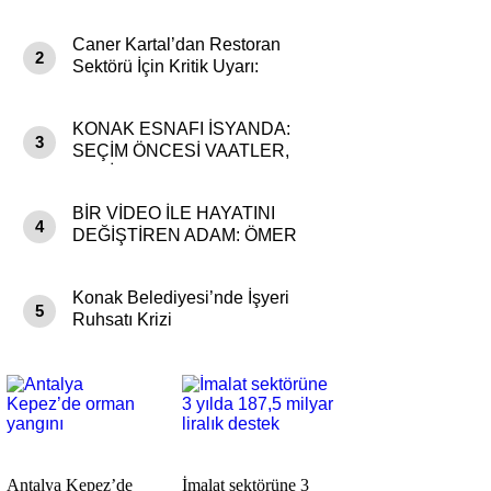
Caner Kartal’dan Restoran
2
Sektörü İçin Kritik Uyarı:
Kazanan Kim, Kaybeden Kim?
KONAK ESNAFI İSYANDA:
3
SEÇİM ÖNCESİ VAATLER,
SEÇİM SONRASI CEZALAR!
BİR VİDEO İLE HAYATINI
4
DEĞİŞTİREN ADAM: ÖMER
KARAHAN
Konak Belediyesi’nde İşyeri
5
Ruhsatı Krizi
Antalya Kepez’de
İmalat sektörüne 3