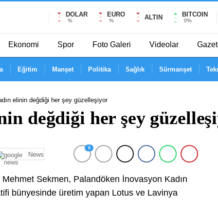
DOLAR
EURO
BITCOIN
ALTIN
%
%
0%
Ekonomi
Spor
Foto Galeri
Videolar
Gazet
a
Eğitim
Manşet
Politika
Sağlık
Sürmanşet
Tek
ın elinin değdiği her şey güzelleşiyor
in değdiği her şey güzelleş
0
News
ı Mehmet Sekmen, Palandöken İnovasyon Kadın
atifi bünyesinde üretim yapan Lotus ve Lavinya