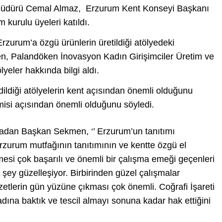
m Müdürü Cemal Almaz, Erzurum Kent Konseyi Başkanı
 kurulu üyeleri katıldı.
Erzurum’a özgü ürünlerin üretildiği atölyedeki
, Palandöken İnovasyon Kadın Girişimciler Üretim ve
lyeler hakkında bilgi aldı.
ildiği atölyelerin kent açısından önemli olduğunu
misi açısından önemli olduğunu söyledi.
i tadan Başkan Sekmen, ‘’ Erzurum’un tanıtımı
rzurum mutfağının tanıtımının ve kentte özgü el
esi çok başarılı ve önemli bir çalışma emeği geçenleri
 şey güzelleşiyor. Birbirinden güzel çalışmalar
zetlerin gün yüzüne çıkması çok önemli. Coğrafi İşareti
tadına baktık ve tescil almayı sonuna kadar hak ettiğini