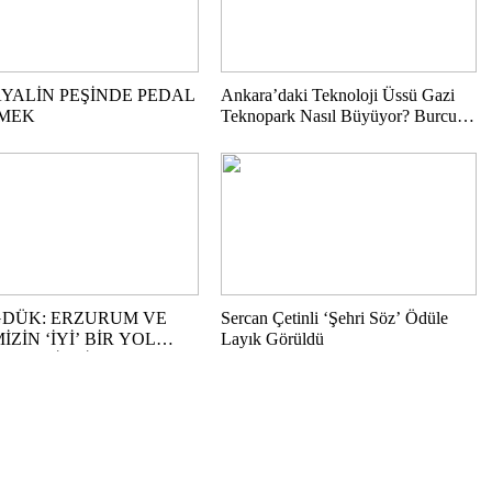
AYALİN PEŞİNDE PEDAL
Ankara’daki Teknoloji Üssü Gazi
RMEK
Teknopark Nasıl Büyüyor? Burcu
Alkan Bilir Yeni Hedefleri Anlattı
ĞDÜK: ERZURUM VE
Sercan Çetinli ‘Şehri Söz’ Ödüle
ZİN ‘İYİ’ BİR YOL
Layık Görüldü
ASINA İHTİYACI VAR