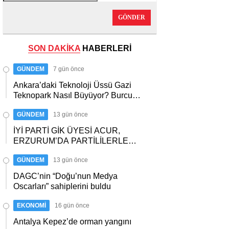
GÖNDER
SON DAKİKA
HABERLERİ
GÜNDEM
7 gün önce
Ankara’daki Teknoloji Üssü Gazi
Teknopark Nasıl Büyüyor? Burcu
Alkan Bilir Yeni Hedefleri Anlattı
GÜNDEM
13 gün önce
İYİ PARTİ GİK ÜYESİ ACUR,
ERZURUM’DA PARTİLİLERLE
BULUŞTU
GÜNDEM
13 gün önce
DAGC’nin “Doğu’nun Medya
Oscarları” sahiplerini buldu
EKONOMİ
16 gün önce
Antalya Kepez’de orman yangını