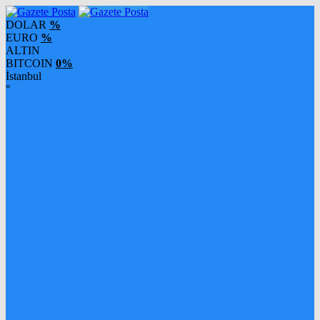
DOLAR
%
EURO
%
ALTIN
BITCOIN
0%
İstanbul
°