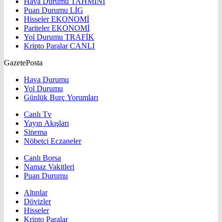
Hava Durumu
TAHMİNİ
Puan Durumu
LİG
Hisseler
EKONOMİ
Pariteler
EKONOMİ
Yol Durumu
TRAFİK
Kripto Paralar
CANLI
GazetePosta
Hava Durumu
Yol Durumu
Günlük Burç Yorumları
Canlı Tv
Yayın Akışları
Sinema
Nöbetçi Eczaneler
Canlı Borsa
Namaz Vakitleri
Puan Durumu
Altınlar
Dövizler
Hisseler
Kripto Paralar