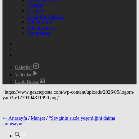
Yazarlar
Yazarlar
Yazdığım Haberler
Yol Durumu
Yol Durumu 2
Yorumlarım
Galeriler
Videolar
Canlı Borsa
"https://www.gazeteposta.com/wp-content/uploads/2026/05/logom-
yani3-e1779194811990.png"
Anasayfa
/
Manşet
/
“Sevginin sizde yeşerdiğini daima
anımsayın”