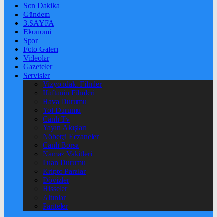
Son Dakika
Gündem
3.SAYFA
Ekonomi
Spor
Foto Galeri
Videolar
Gazeteler
Servisler
Vizyondaki Filmler
Haftanin Filmleri
Hava Durumu
Yol Durumu
Canlı Tv
Yayın Akışları
Nöbetçi Eczaneler
Canlı Borsa
Namaz Vakitleri
Puan Durumu
Kripto Paralar
Dövizler
Hisseler
Altınlar
Pariteler