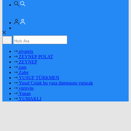
ziyaretx
ZEYNEP POLAT
ZEYNEP
zam
Zafer
YUSUF TÜRKMEN
Yusuf Çolak bu yaza damgasını vuracak
yürüyüş
Yunan
YUMAKLI