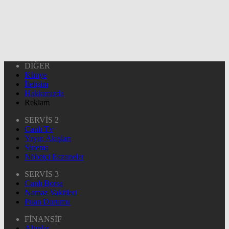
DİĞER
Künye
İletişim
Hakkımızda
Reklam
SERVİS 2
Canlı Tv
Yayın Akışları
Sinema
Nöbetçi Eczaneler
SERVİS 3
Canlı Borsa
Namaz Vakitleri
Puan Durumu
FİNANSİF
Altınlar