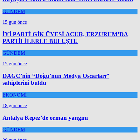
GÜNDEM
15 gün önce
İYİ PARTİ GİK ÜYESİ ACUR, ERZURUM’DA
PARTİLİLERLE BULUŞTU
GÜNDEM
15 gün önce
DAGC’nin “Doğu’nun Medya Oscarları”
sahiplerini buldu
EKONOMİ
18 gün önce
Antalya Kepez’de orman yangını
GÜNDEM