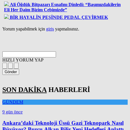
Ali Öğdük Bitpazarı Esnafını Dinledi: “Başımızdakilerin
Eli Her Daim Bizim Cebimizde”
BİR HAYALİN PEŞİNDE PEDAL ÇEVİRMEK
Yorum yapabilmek için
giriş
yapmalısınız.
HIZLI YORUM YAP
Gönder
SON DAKİKA
HABERLERİ
GÜNDEM
9 gün önce
Ankara’daki Teknoloji Üssü Gazi Teknopark Nasıl
Büyüyor? Burcu Alkan Bilir Yeni Hedefleri Anlattı