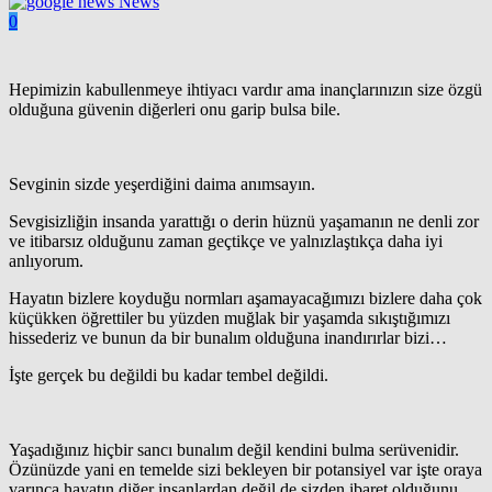
News
0
Hepimizin kabullenmeye ihtiyacı vardır ama inançlarınızın size özgü
olduğuna güvenin diğerleri onu garip bulsa bile.
Sevginin sizde yeşerdiğini daima anımsayın.
Sevgisizliğin insanda yarattığı o derin hüznü yaşamanın ne denli zor
ve itibarsız olduğunu zaman geçtikçe ve yalnızlaştıkça daha iyi
anlıyorum.
Hayatın bizlere koyduğu normları aşamayacağımızı bizlere daha çok
küçükken öğrettiler bu yüzden muğlak bir yaşamda sıkıştığımızı
hissederiz ve bunun da bir bunalım olduğuna inandırırlar bizi…
İşte gerçek bu değildi bu kadar tembel değildi.
Yaşadığınız hiçbir sancı bunalım değil kendini bulma serüvenidir.
Özünüzde yani en temelde sizi bekleyen bir potansiyel var işte oraya
varınca hayatın diğer insanlardan değil de sizden ibaret olduğunu