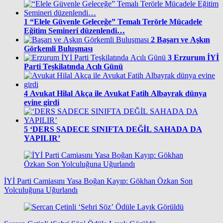
1
“Elele Güvenle Geleceğe” Temalı Terörle Mücadele
Eğitim Semineri düzenlendi…
2
Başarı ve Aşkın
Görkemli Buluşması
3
Erzurum İYİ
Parti Teşkilatında Acılı Günü
4
Avukat Hilal Akça ile Avukat Fatih Albayrak dünya
evine girdi
5
‘DERS SADECE SINIFTA DEĞİL SAHADA DA
YAPILIR’
İYİ Parti Camiasını Yasa Boğan Kayıp: Gökhan Özkan Son
Yolculuğuna Uğurlandı