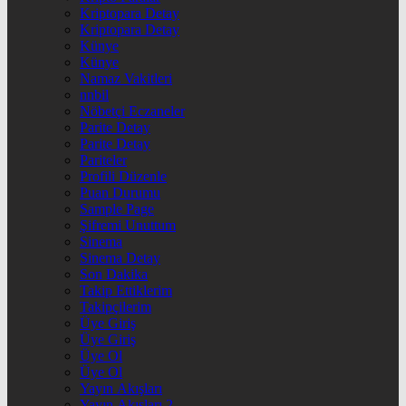
Kriptopara Detay
Kriptopara Detay
Künye
Künye
Namaz Vakitleri
nnbil
Nöbetçi Eczaneler
Parite Detay
Parite Detay
Pariteler
Profili Düzenle
Puan Durumu
Sample Page
Şifremi Unuttum
Sinema
Sinema Detay
Son Dakika
Takip Ettiklerim
Takipçilerim
Üye Giriş
Üye Giriş
Üye Ol
Üye Ol
Yayın Akışları
Yayın Akışları 2