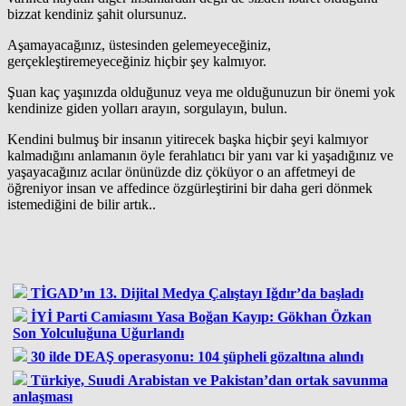
bizzat kendiniz şahit olursunuz.
Aşamayacağınız, üstesinden gelemeyeceğiniz,
gerçekleştiremeyeceğiniz hiçbir şey kalmıyor.
Şuan kaç yaşınızda olduğunuz veya me olduğunuzun bir önemi yok
kendinize giden yolları arayın, sorgulayın, bulun.
Kendini bulmuş bir insanın yitirecek başka hiçbir şeyi kalmıyor
kalmadığını anlamanın öyle ferahlatıcı bir yanı var ki yaşadığınız ve
yaşayacağınız acılar önünüzde diz çöküyor o an affetmeyi de
öğreniyor insan ve affedince özgürleştirini bir daha geri dönmek
istemediğini de bilir artık..
TİGAD’ın 13. Dijital Medya Çalıştayı Iğdır’da başladı
İYİ Parti Camiasını Yasa Boğan Kayıp: Gökhan Özkan
Son Yolculuğuna Uğurlandı
30 ilde DEAŞ operasyonu: 104 şüpheli gözaltına alındı
Türkiye, Suudi Arabistan ve Pakistan’dan ortak savunma
anlaşması