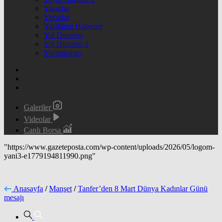
Yazarlar
Yazarlar
Yazdığım Haberler
Yol Durumu
Yol Durumu 2
Yorumlarım
Galeriler
Videolar
Canlı Borsa
"https://www.gazeteposta.com/wp-content/uploads/2026/05/logom-
yani3-e1779194811990.png"
Anasayfa
/
Manşet
/
Tanfer’den 8 Mart Dünya Kadınlar Günü
mesajı