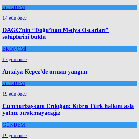
GÜNDEM
14 gün önce
DAGC’nin “Doğu’nun Medya Oscarları”
sahiplerini buldu
EKONOMİ
17 gün önce
Antalya Kepez’de orman yangını
GÜNDEM
19 gün önce
Cumhurbaşkanı Erdoğan: Kıbrıs Türk halkını asla
yalnız bırakmayacağız
GÜNDEM
19 gün önce