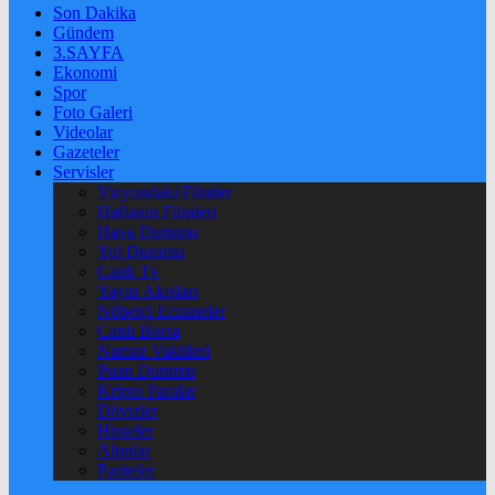
Son Dakika
Gündem
3.SAYFA
Ekonomi
Spor
Foto Galeri
Videolar
Gazeteler
Servisler
Vizyondaki Filmler
Haftanin Filmleri
Hava Durumu
Yol Durumu
Canlı Tv
Yayın Akışları
Nöbetçi Eczaneler
Canlı Borsa
Namaz Vakitleri
Puan Durumu
Kripto Paralar
Dövizler
Hisseler
Altınlar
Pariteler