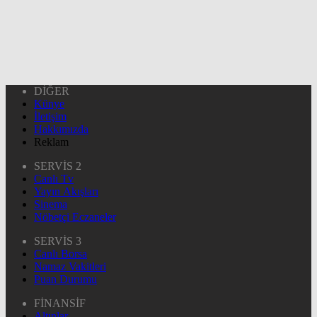
DİĞER
Künye
İletişim
Hakkımızda
Reklam
SERVİS 2
Canlı Tv
Yayın Akışları
Sinema
Nöbetçi Eczaneler
SERVİS 3
Canlı Borsa
Namaz Vakitleri
Puan Durumu
FİNANSİF
Altınlar