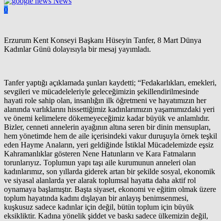
News
0
Erzurum Kent Konseyi Başkanı Hüseyin Tanfer, 8 Mart Dünya
Kadınlar Günü dolayısıyla bir mesaj yayımladı.
Tanfer yaptığı açıklamada şunları kaydetti; “Fedakarlıkları, emekleri,
sevgileri ve mücadeleleriyle geleceğimizin şekillendirilmesinde
hayati role sahip olan, insanlığın ilk öğretmeni ve hayatımızın her
alanında varlıklarını hissettiğimiz kadınlarımızın yaşamımızdaki yeri
ve önemi kelimelere dökemeyeceğimiz kadar büyük ve anlamlıdır.
Bizler, cenneti annelerin ayağının altına seren bir dinin mensupları,
hem yönetimde hem de aile içerisindeki vakur duruşuyla örnek teşkil
eden Hayme Anaların, yeri geldiğinde İstiklal Mücadelemizde eşsiz
Kahramanlıklar gösteren Nene Hatunların ve Kara Fatmaların
torunlarıyız. Toplumun yapı taşı aile kurumunun anneleri olan
kadınlarımız, son yıllarda giderek artan bir şekilde sosyal, ekonomik
ve siyasal alanlarda yer alarak toplumsal hayatta daha aktif rol
oynamaya başlamıştır. Başta siyaset, ekonomi ve eğitim olmak üzere
toplum hayatında kadını dışlayan bir anlayış benimsenmesi,
kuşkusuz sadece kadınlar için değil, bütün toplum için büyük
eksikliktir. Kadına yönelik şiddet ve baskı sadece ülkemizin değil,