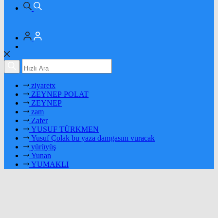
ziyaretx
ZEYNEP POLAT
ZEYNEP
zam
Zafer
YUSUF TÜRKMEN
Yusuf Çolak bu yaza damgasını vuracak
yürüyüş
Yunan
YUMAKLI