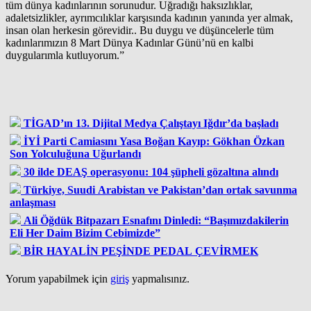
tüm dünya kadınlarının sorunudur. Uğradığı haksızlıklar,
adaletsizlikler, ayrımcılıklar karşısında kadının yanında yer almak,
insan olan herkesin görevidir.. Bu duygu ve düşüncelerle tüm
kadınlarımızın 8 Mart Dünya Kadınlar Günü’nü en kalbi
duygularımla kutluyorum.”
TİGAD’ın 13. Dijital Medya Çalıştayı Iğdır’da başladı
İYİ Parti Camiasını Yasa Boğan Kayıp: Gökhan Özkan
Son Yolculuğuna Uğurlandı
30 ilde DEAŞ operasyonu: 104 şüpheli gözaltına alındı
Türkiye, Suudi Arabistan ve Pakistan’dan ortak savunma
anlaşması
Ali Öğdük Bitpazarı Esnafını Dinledi: “Başımızdakilerin
Eli Her Daim Bizim Cebimizde”
BİR HAYALİN PEŞİNDE PEDAL ÇEVİRMEK
Yorum yapabilmek için
giriş
yapmalısınız.