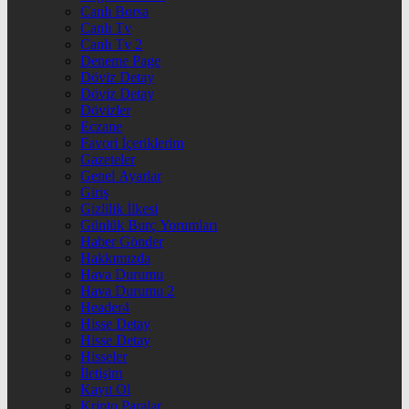
Canlı Borsa
Canlı Tv
Canlı Tv 2
Deneme Page
Döviz Detay
Döviz Detay
Dövizler
Eczane
Favori İçeriklerim
Gazeteler
Genel Ayarlar
Giriş
Gizlilik İlkesi
Günlük Burç Yorumları
Haber Gönder
Hakkımızda
Hava Durumu
Hava Durumu 2
Header4
Hisse Detay
Hisse Detay
Hisseler
İletişim
Kayıt Ol
Kripto Paralar