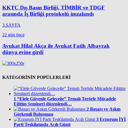
KKTC Dış Basın Birliği, TİMBİR ve TDGF
arasında İş Birliği protokolü imzalandı
3.SAYFA
22 gün önce
Avukat Hilal Akça ile Avukat Fatih Albayrak
dünya evine girdi
KATEGORİNİN POPÜLERLERİ
1
“Elele Güvenle Geleceğe” Temalı Terörle Mücadele
Eğitim Semineri düzenlendi…
2
Başarı ve Aşkın
Görkemli Buluşması
3
Erzurum İYİ
Parti Teşkilatında Acılı Günü