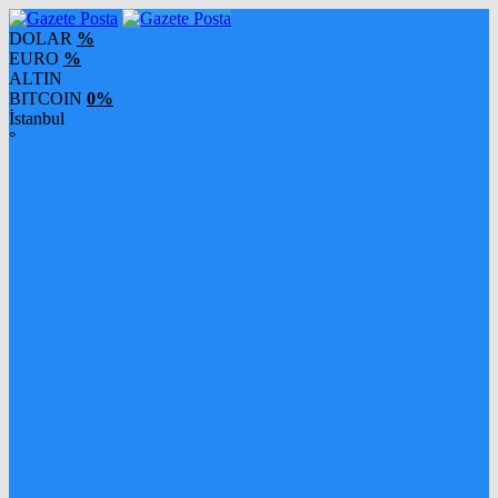
DOLAR
%
EURO
%
ALTIN
BITCOIN
0%
İstanbul
°