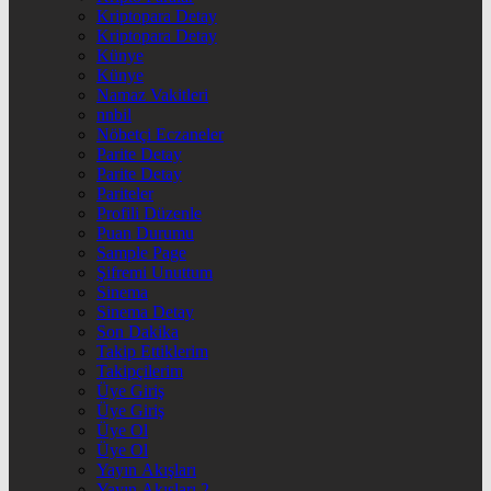
Kriptopara Detay
Kriptopara Detay
Künye
Künye
Namaz Vakitleri
nnbil
Nöbetçi Eczaneler
Parite Detay
Parite Detay
Pariteler
Profili Düzenle
Puan Durumu
Sample Page
Şifremi Unuttum
Sinema
Sinema Detay
Son Dakika
Takip Ettiklerim
Takipçilerim
Üye Giriş
Üye Giriş
Üye Ol
Üye Ol
Yayın Akışları
Yayın Akışları 2