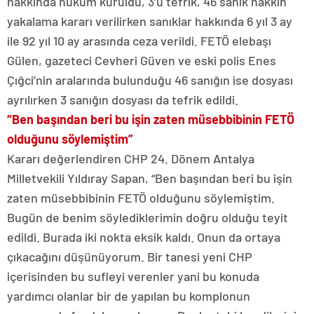
hakkında hüküm kuruldu, 3’ü tefrik, 46 sanık hakkın
yakalama kararı verilirken sanıklar hakkında 6 yıl 3 ay
ile 92 yıl 10 ay arasında ceza verildi. FETÖ elebaşı
Gülen, gazeteci Cevheri Güven ve eski polis Enes
Çığci’nin aralarında bulunduğu 46 sanığın ise dosyası
ayrılırken 3 sanığın dosyası da tefrik edildi.
“Ben başından beri bu işin zaten müsebbibinin FETÖ
olduğunu söylemiştim”
Kararı değerlendiren CHP 24. Dönem Antalya
Milletvekili Yıldıray Sapan, “Ben başından beri bu işin
zaten müsebbibinin FETÖ olduğunu söylemiştim.
Bugün de benim söylediklerimin doğru olduğu teyit
edildi. Burada iki nokta eksik kaldı. Onun da ortaya
çıkacağını düşünüyorum. Bir tanesi yeni CHP
içerisinden bu sufleyi verenler yani bu konuda
yardımcı olanlar bir de yapılan bu komplonun