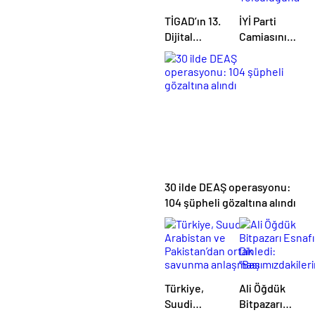
TİGAD’ın 13.
İYİ Parti
Dijital
Camiasını
Medya
Yasa Boğan
Çalıştayı
Kayıp:
Iğdır’da
Gökhan
başladı
Özkan Son
Yolculuğuna
Uğurlandı
30 ilde DEAŞ operasyonu:
104 şüpheli gözaltına alındı
Türkiye,
Ali Öğdük
Suudi
Bitpazarı