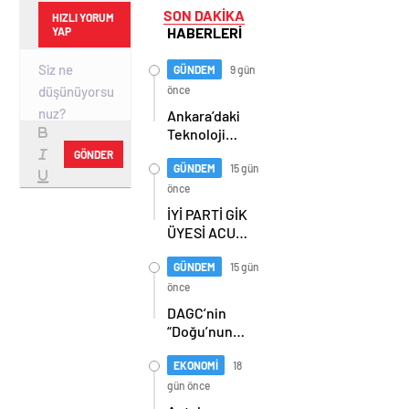
SON DAKİKA
HIZLI YORUM
HABERLERİ
YAP
GÜNDEM
9 gün
önce
Ankara’daki
Teknoloji
Üssü Gazi
GÖNDER
Teknopark
GÜNDEM
15 gün
Nasıl
önce
Büyüyor?
İYİ PARTİ GİK
Burcu Alkan
ÜYESİ ACUR,
Bilir Yeni
ERZURUM’DA
Hedefleri
PARTİLİLERLE
GÜNDEM
15 gün
Anlattı
BULUŞTU
önce
DAGC’nin
“Doğu’nun
Medya
Oscarları”
EKONOMİ
18
sahiplerini
gün önce
buldu