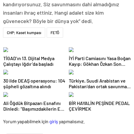
kandırıyorsunuz. Siz savunmasını dahi almadığınız
insanları ihraç ettiniz. Hangi adalet size kim
güvenecek? Böyle bir dünya yok” dedi.
CHP; Kaset kumpası
FETÖ
TİGAD’ın 13. Dijital Medya
İYİ Parti Camiasını Yasa Boğan
Çalıştayı Iğdır’da başladı
Kayıp: Gökhan Özkan Son
Yolculuğuna Uğurlandı
30 ilde DEAŞ operasyonu: 104
Türkiye, Suudi Arabistan ve
şüpheli gözaltına alındı
Pakistan’dan ortak savunma
anlaşması
Ali Öğdük Bitpazarı Esnafını
BİR HAYALİN PEŞİNDE PEDAL
Dinledi: “Başımızdakilerin Eli
ÇEVİRMEK
Her Daim Bizim Cebimizde”
Yorum yapabilmek için
giriş
yapmalısınız.