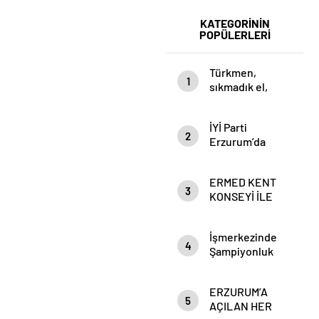
Arabistan
Esnafını
ve
Dinledi:
KATEGORİNİN
POPÜLERLERİ
Pakistan’dan
“Başımızdakiler
ortak
Eli Her Daim
savunma
Bizim
Türkmen,
1
anlaşması
Cebimizde”
sıkmadık el,
girmedik gönül
bırakmıyor…
İYİ Parti
2
Erzurum’da
Kadınların Sesi
Yükseliyor
ERMED KENT
3
KONSEYİ İLE
SORUNLARI
MASAYA
İşmerkezinde
YATIRIYOR
4
Şampiyonluk
Süslemesi
ERZURUM’A
5
AÇILAN HER