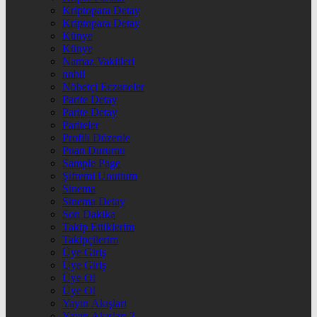
Kriptopara Detay
Kriptopara Detay
Künye
Künye
Namaz Vakitleri
nnbil
Nöbetçi Eczaneler
Parite Detay
Parite Detay
Pariteler
Profili Düzenle
Puan Durumu
Sample Page
Şifremi Unuttum
Sinema
Sinema Detay
Son Dakika
Takip Ettiklerim
Takipçilerim
Üye Giriş
Üye Giriş
Üye Ol
Üye Ol
Yayın Akışları
Yayın Akışları 2