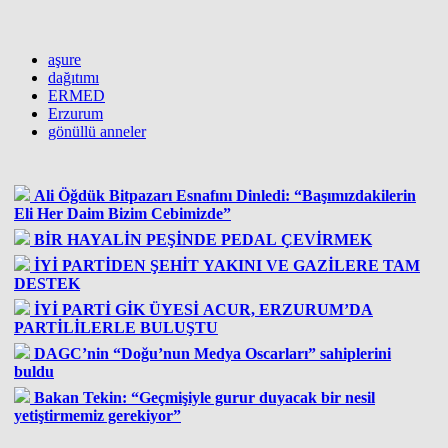
aşure
dağıtımı
ERMED
Erzurum
gönüllü anneler
Ali Öğdük Bitpazarı Esnafını Dinledi: “Başımızdakilerin
Eli Her Daim Bizim Cebimizde”
BİR HAYALİN PEŞİNDE PEDAL ÇEVİRMEK
İYİ PARTİDEN ŞEHİT YAKINI VE GAZİLERE TAM
DESTEK
İYİ PARTİ GİK ÜYESİ ACUR, ERZURUM’DA
PARTİLİLERLE BULUŞTU
DAGC’nin “Doğu’nun Medya Oscarları” sahiplerini
buldu
Bakan Tekin: “Geçmişiyle gurur duyacak bir nesil
yetiştirmemiz gerekiyor”