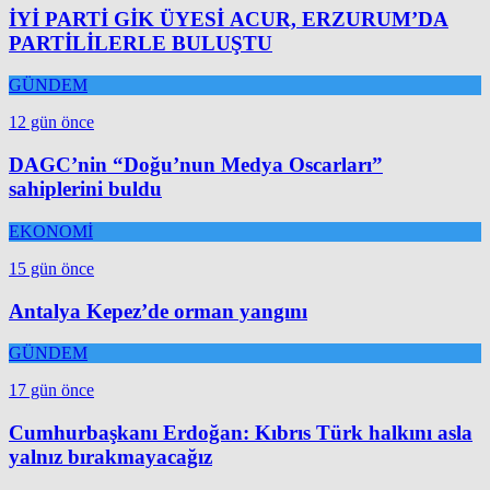
İYİ PARTİ GİK ÜYESİ ACUR, ERZURUM’DA
PARTİLİLERLE BULUŞTU
GÜNDEM
12 gün önce
DAGC’nin “Doğu’nun Medya Oscarları”
sahiplerini buldu
EKONOMİ
15 gün önce
Antalya Kepez’de orman yangını
GÜNDEM
17 gün önce
Cumhurbaşkanı Erdoğan: Kıbrıs Türk halkını asla
yalnız bırakmayacağız