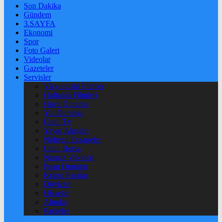
Son Dakika
Gündem
3.SAYFA
Ekonomi
Spor
Foto Galeri
Videolar
Gazeteler
Servisler
Vizyondaki Filmler
Haftanin Filmleri
Hava Durumu
Yol Durumu
Canlı Tv
Yayın Akışları
Nöbetçi Eczaneler
Canlı Borsa
Namaz Vakitleri
Puan Durumu
Kripto Paralar
Dövizler
Hisseler
Altınlar
Pariteler