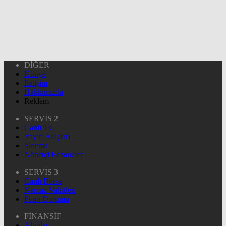
DİĞER
Künye
İletişim
Hakkımızda
Reklam
SERVİS 2
Canlı Tv
Yayın Akışları
Sinema
Nöbetçi Eczaneler
SERVİS 3
Canlı Borsa
Namaz Vakitleri
Puan Durumu
FİNANSİF
Altınlar