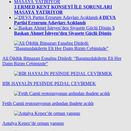
3
ERMED KENT KONSEYİ İLE SORUNLARI
MASAYA YATIRIYOR
4
DEVA
Partisi Erzurum Adayları Açıklandı
5
Başkan Ahmet İşleyen’den Siyasete Güçlü Dönüş
Ali Öğdük Bitpazarı Esnafını Dinledi: “Başımızdakilerin Eli Her
Daim Bizim Cebimizde”
BİR HAYALİN PEŞİNDE PEDAL ÇEVİRMEK
Fetih Camii restorasyonun ardından ibadete açıldı
Antalya Kepez’de orman yangını