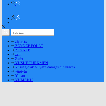
ziyaretx
ZEYNEP POLAT
ZEYNEP
zam
Zafer
YUSUF TÜRKMEN
Yusuf Çolak bu yaza damgasını vuracak
yürüyüş
Yunan
YUMAKLI