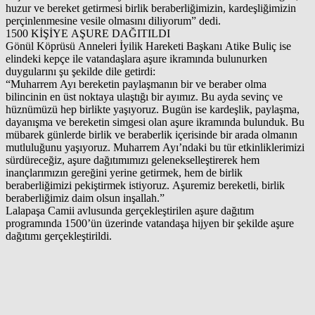
huzur ve bereket getirmesi birlik beraberliğimizin, kardeşliğimizin
perçinlenmesine vesile olmasını diliyorum” dedi.
1500 KİŞİYE AŞURE DAĞITILDI
Gönül Köprüsü Anneleri İyilik Hareketi Başkanı Atike Buliç ise
elindeki kepçe ile vatandaşlara aşure ikramında bulunurken
duygularını şu şekilde dile getirdi:
“Muharrem Ayı bereketin paylaşmanın bir ve beraber olma
bilincinin en üst noktaya ulaştığı bir ayımız. Bu ayda sevinç ve
hüznümüzü hep birlikte yaşıyoruz. Bugün ise kardeşlik, paylaşma,
dayanışma ve bereketin simgesi olan aşure ikramında bulunduk. Bu
mübarek günlerde birlik ve beraberlik içerisinde bir arada olmanın
mutluluğunu yaşıyoruz. Muharrem Ayı’ndaki bu tür etkinliklerimizi
sürdüreceğiz, aşure dağıtımımızı gelenekselleştirerek hem
inançlarımızın gereğini yerine getirmek, hem de birlik
beraberliğimizi pekiştirmek istiyoruz. Aşuremiz bereketli, birlik
beraberliğimiz daim olsun inşallah.”
Lalapaşa Camii avlusunda gerçekleştirilen aşure dağıtım
programında 1500’ün üzerinde vatandaşa hijyen bir şekilde aşure
dağıtımı gerçekleştirildi.