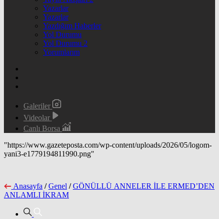
Yazarlar
Yazarlar
Yazdığım Haberler
Yol Durumu
Yol Durumu 2
Yorumlarım
Galeriler
Videolar
Canlı Borsa
"https://www.gazeteposta.com/wp-content/uploads/2026/05/logom-
yani3-e1779194811990.png"
Anasayfa
/
Genel
/
GÖNÜLLÜ ANNELER İLE ERMED’DEN
ANLAMLI İKRAM