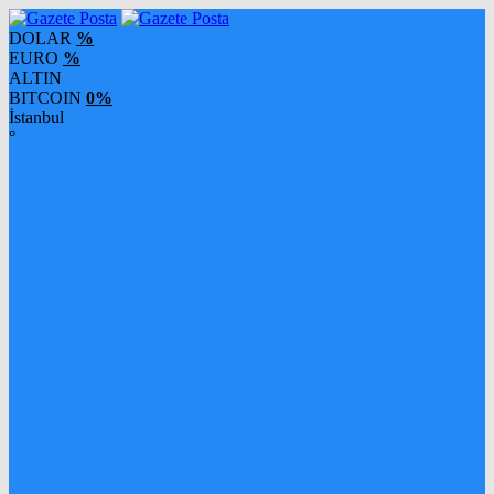
DOLAR
%
EURO
%
ALTIN
BITCOIN
0%
İstanbul
°