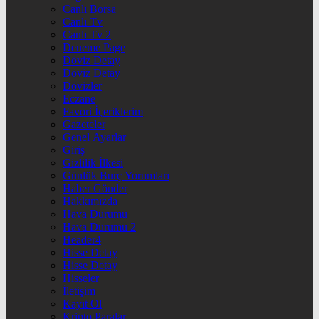
Canlı Borsa
Canlı Tv
Canlı Tv 2
Deneme Page
Döviz Detay
Döviz Detay
Dövizler
Eczane
Favori İçeriklerim
Gazeteler
Genel Ayarlar
Giriş
Gizlilik İlkesi
Günlük Burç Yorumları
Haber Gönder
Hakkımızda
Hava Durumu
Hava Durumu 2
Header4
Hisse Detay
Hisse Detay
Hisseler
İletişim
Kayıt Ol
Kripto Paralar