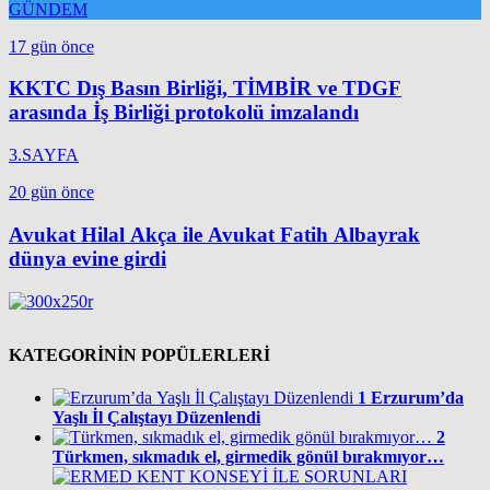
GÜNDEM
17 gün önce
KKTC Dış Basın Birliği, TİMBİR ve TDGF
arasında İş Birliği protokolü imzalandı
3.SAYFA
20 gün önce
Avukat Hilal Akça ile Avukat Fatih Albayrak
dünya evine girdi
KATEGORİNİN POPÜLERLERİ
1
Erzurum’da
Yaşlı İl Çalıştayı Düzenlendi
2
Türkmen, sıkmadık el, girmedik gönül bırakmıyor…