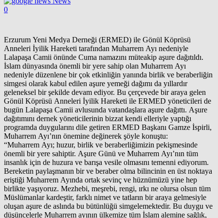
News
0
Erzurum Yeni Medya Derneği (ERMED) ile Gönül Köprüsü
Anneleri İyilik Hareketi tarafından Muharrem Ayı nedeniyle
Lalapaşa Camii önünde Cuma namazını müteakip aşure dağıtıldı.
İslam dünyasında önemli bir yere sahip olan Muharrem Ayı
nedeniyle düzenlene bir çok etkinliğin yanında birlik ve beraberliğin
simgesi olarak kabul edilen aşure yemeği dağımı da yıllardır
geleneksel bir şekilde devam ediyor. Bu çerçevede bir araya gelen
Gönül Köprüsü Anneleri İyilik Hareketi ile ERMED yöneticileri de
bugün Lalapaşa Camii avlusunda vatandaşlara aşure dağıttı. Aşure
dağıtımını dernek yöneticilerinin bizzat kendi elleriyle yaptığı
programda duygularını dile getiren ERMED Başkanı Gamze İspirli,
Muharrem Ayı’nın önemine değinerek şöyle konuştu:
“Muharrem Ayı; huzur, birlik ve beraberliğimizin pekişmesinde
önemli bir yere sahiptir. Aşure Günü ve Muharrem Ayı’nın tüm
insanlık için de huzura ve barışa vesile olmasını temenni ediyorum.
Bereketin paylaşmanın bir ve beraber olma bilincinin en üst noktaya
eriştiği Muharrem Ayında ortak sevinç ve hüznümüzü yine hep
birlikte yaşıyoruz. Mezhebi, meşrebi, rengi, ırkı ne olursa olsun tüm
Müslümanlar kardeştir, farklı nimet ve tatların bir araya gelmesiyle
oluşan aşure de aslında bu bütünlüğü simgelemektedir. Bu duygu ve
düşüncelerle Muharrem ayının ülkemize tüm İslam alemine sağlık,