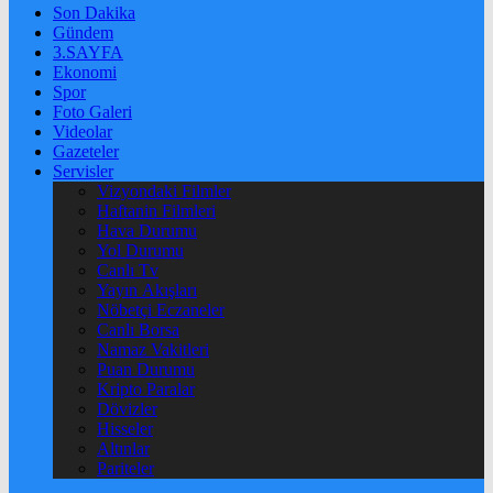
Son Dakika
Gündem
3.SAYFA
Ekonomi
Spor
Foto Galeri
Videolar
Gazeteler
Servisler
Vizyondaki Filmler
Haftanin Filmleri
Hava Durumu
Yol Durumu
Canlı Tv
Yayın Akışları
Nöbetçi Eczaneler
Canlı Borsa
Namaz Vakitleri
Puan Durumu
Kripto Paralar
Dövizler
Hisseler
Altınlar
Pariteler