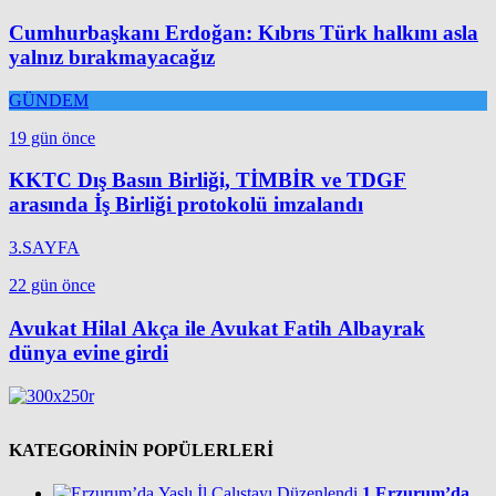
Cumhurbaşkanı Erdoğan: Kıbrıs Türk halkını asla
yalnız bırakmayacağız
GÜNDEM
19 gün önce
KKTC Dış Basın Birliği, TİMBİR ve TDGF
arasında İş Birliği protokolü imzalandı
3.SAYFA
22 gün önce
Avukat Hilal Akça ile Avukat Fatih Albayrak
dünya evine girdi
KATEGORİNİN POPÜLERLERİ
1
Erzurum’da