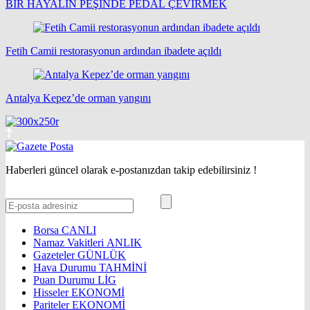
BİR HAYALİN PEŞİNDE PEDAL ÇEVİRMEK
Fetih Camii restorasyonun ardından ibadete açıldı
Antalya Kepez’de orman yangını
Haberleri güncel olarak e-postanızdan takip edebilirsiniz !
Borsa
CANLI
Namaz Vakitleri
ANLIK
Gazeteler
GÜNLÜK
Hava Durumu
TAHMİNİ
Puan Durumu
LİG
Hisseler
EKONOMİ
Pariteler
EKONOMİ