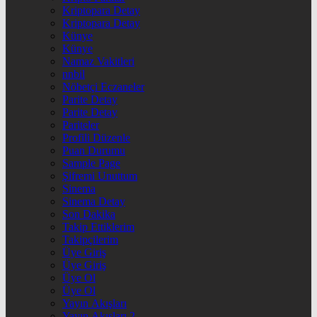
Kriptopara Detay
Kriptopara Detay
Künye
Künye
Namaz Vakitleri
nnbil
Nöbetçi Eczaneler
Parite Detay
Parite Detay
Pariteler
Profili Düzenle
Puan Durumu
Sample Page
Şifremi Unuttum
Sinema
Sinema Detay
Son Dakika
Takip Ettiklerim
Takipçilerim
Üye Giriş
Üye Giriş
Üye Ol
Üye Ol
Yayın Akışları
Yayın Akışları 2