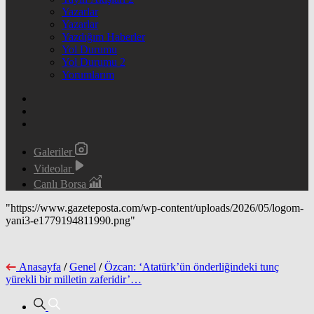
Yazarlar
Yazarlar
Yazdığım Haberler
Yol Durumu
Yol Durumu 2
Yorumlarım
Galeriler
Videolar
Canlı Borsa
"https://www.gazeteposta.com/wp-content/uploads/2026/05/logom-
yani3-e1779194811990.png"
Anasayfa
/
Genel
/
Özcan: ‘Atatürk’ün önderliğindeki tunç
yürekli bir milletin zaferidir’…