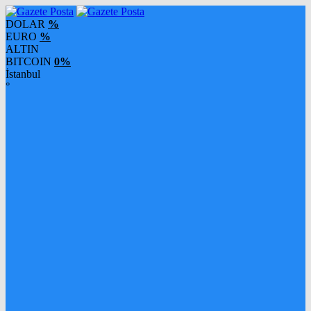
DOLAR
%
EURO
%
ALTIN
BITCOIN
0%
İstanbul
°