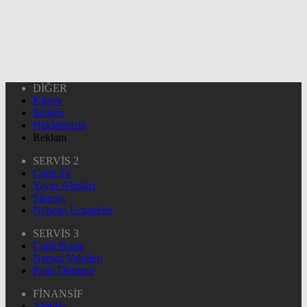
DİĞER
Künye
İletişim
Hakkımızda
Reklam
SERVİS 2
Canlı Tv
Yayın Akışları
Sinema
Nöbetçi Eczaneler
SERVİS 3
Canlı Borsa
Namaz Vakitleri
Puan Durumu
FİNANSİF
Altınlar