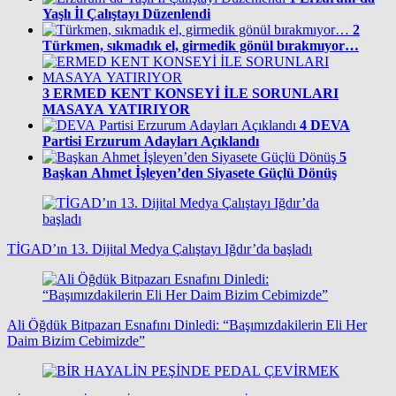
Yaşlı İl Çalıştayı Düzenlendi
2
Türkmen, sıkmadık el, girmedik gönül bırakmıyor…
3
ERMED KENT KONSEYİ İLE SORUNLARI
MASAYA YATIRIYOR
4
DEVA
Partisi Erzurum Adayları Açıklandı
5
Başkan Ahmet İşleyen’den Siyasete Güçlü Dönüş
TİGAD’ın 13. Dijital Medya Çalıştayı Iğdır’da başladı
Ali Öğdük Bitpazarı Esnafını Dinledi: “Başımızdakilerin Eli Her
Daim Bizim Cebimizde”