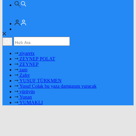
ziyaretx
ZEYNEP POLAT
ZEYNEP
zam
Zafer
YUSUF TÜRKMEN
Yusuf Çolak bu yaza damgasını vuracak
yürüyüş
Yunan
YUMAKLI