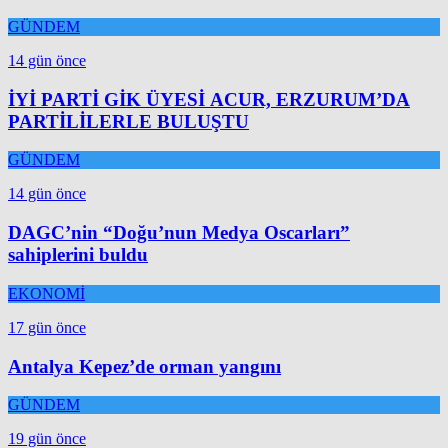
GÜNDEM
14 gün önce
İYİ PARTİ GİK ÜYESİ ACUR, ERZURUM’DA
PARTİLİLERLE BULUŞTU
GÜNDEM
14 gün önce
DAGC’nin “Doğu’nun Medya Oscarları”
sahiplerini buldu
EKONOMİ
17 gün önce
Antalya Kepez’de orman yangını
GÜNDEM
19 gün önce