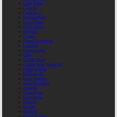
Canlı Borsa
Canlı Tv
Canlı Tv 2
Deneme Page
Döviz Detay
Döviz Detay
Dövizler
Eczane
Favori İçeriklerim
Gazeteler
Genel Ayarlar
Giriş
Gizlilik İlkesi
Günlük Burç Yorumları
Haber Gönder
Hakkımızda
Hava Durumu
Hava Durumu 2
Header4
Hisse Detay
Hisse Detay
Hisseler
İletişim
Kayıt Ol
Kripto Paralar