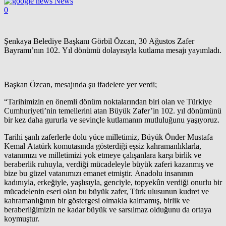
News
0
Şenkaya Belediye Başkanı Görbil Özcan, 30 Ağustos Zafer
Bayramı’nın 102. Yıl dönümü dolayısıyla kutlama mesajı yayımladı.
Başkan Özcan, mesajında şu ifadelere yer verdi;
“Tarihimizin en önemli dönüm noktalarından biri olan ve Türkiye
Cumhuriyeti’nin temellerini atan Büyük Zafer’in 102. yıl dönümünü
bir kez daha gururla ve sevinçle kutlamanın mutluluğunu yaşıyoruz.
Tarihi şanlı zaferlerle dolu yüce milletimiz, Büyük Önder Mustafa
Kemal Atatürk komutasında gösterdiği eşsiz kahramanlıklarla,
vatanımızı ve milletimizi yok etmeye çalışanlara karşı birlik ve
beraberlik ruhuyla, verdiği mücadeleyle büyük zaferi kazanmış ve
bize bu güzel vatanımızı emanet etmiştir. Anadolu insanının
kadınıyla, erkeğiyle, yaşlısıyla, genciyle, topyekûn verdiği onurlu bir
mücadelenin eseri olan bu büyük zafer, Türk ulusunun kudret ve
kahramanlığının bir göstergesi olmakla kalmamış, birlik ve
beraberliğimizin ne kadar büyük ve sarsılmaz olduğunu da ortaya
koymuştur.