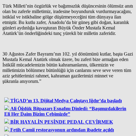
Türk Milleti’nin özgürlük ve bağımsızlık düşüncesinin ölümsüz anıtı
olan bu zaferle milletimiz, iradesine boyunduruk vurdurmayacağını,
istiklal ve istikbaline gölge düşürmeyeceğini tüm dünyaya ilan
etmiştir. Bu kutlu zafer, Anadolu’da bir güneş gibi doğan, karanlık
günleri aydınlığa kavuşturan Büyük Önder Mustafa Kemal
Atatürk’ün önderliğindeki tunç yürekli bir milletin zaferidir.
30 Ağustos Zafer Bayramı’nın 102. yıl dönümünü kutlar, başta Gazi
Mustafa Kemal Atatürk olmak üzere, bu zaferi bize armağan eden
İstiklâl mücadelemizin bütün kahramanlarını, ülkemizin ve
milletimizin bölünmez bütünlüğü için canlarını seve seve veren tüm
aziz şehitlerimizi rahmet, kahraman gazilerimizi minnet ve
şükranla anıyorum.”
TİGAD’ın 13. Dijital Medya Çalıştayı Iğdır’da başladı
Ali Öğdük Bitpazarı Esnafını Dinledi: “Başımızdakilerin
Eli Her Daim Bizim Cebimizde”
BİR HAYALİN PEŞİNDE PEDAL ÇEVİRMEK
Fetih Camii restorasyonun ardından ibadete açıldı