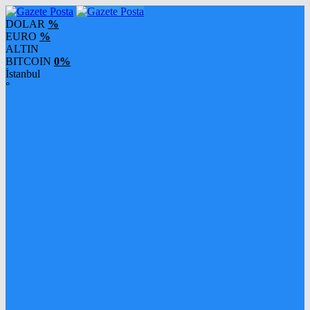
DOLAR
%
EURO
%
ALTIN
BITCOIN
0%
İstanbul
°