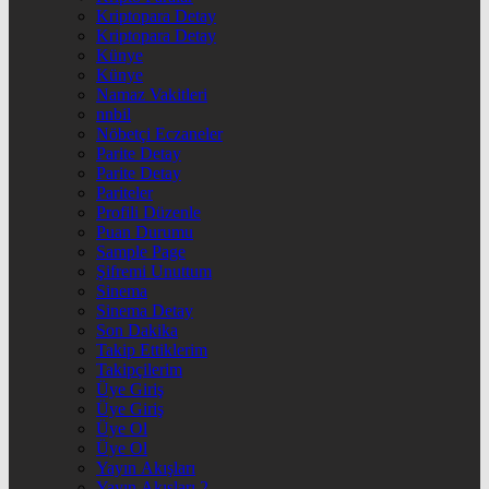
Kriptopara Detay
Kriptopara Detay
Künye
Künye
Namaz Vakitleri
nnbil
Nöbetçi Eczaneler
Parite Detay
Parite Detay
Pariteler
Profili Düzenle
Puan Durumu
Sample Page
Şifremi Unuttum
Sinema
Sinema Detay
Son Dakika
Takip Ettiklerim
Takipçilerim
Üye Giriş
Üye Giriş
Üye Ol
Üye Ol
Yayın Akışları
Yayın Akışları 2