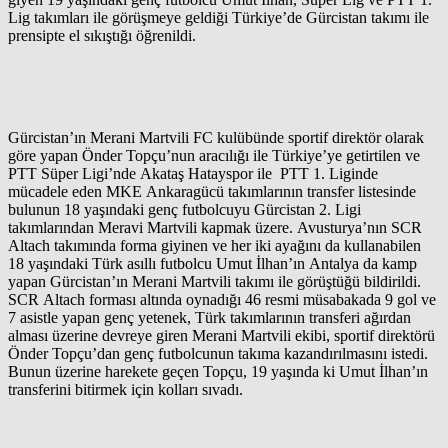
Lig takımları ile görüşmeye geldiği Türkiye’de Gürcistan takımı ile
prensipte el sıkıştığı öğrenildi.
Gürcistan’ın Merani Martvili FC kulübünde sportif direktör olarak
göre yapan Önder Topçu’nun aracılığı ile Türkiye’ye getirtilen ve
PTT Süper Ligi’nde Akataş Hatayspor ile PTT 1. Liginde
mücadele eden MKE Ankaragücü takımlarının transfer listesinde
bulunun 18 yaşındaki genç futbolcuyu Gürcistan 2. Ligi
takımlarından Meravi Martvili kapmak üzere. Avusturya’nın SCR
Altach takımında forma giyinen ve her iki ayağını da kullanabilen
18 yaşındaki Türk asıllı futbolcu Umut İlhan’ın Antalya da kamp
yapan Gürcistan’ın Merani Martvili takımı ile görüştüğü bildirildi.
SCR Altach forması altında oynadığı 46 resmi müsabakada 9 gol ve
7 asistle yapan genç yetenek, Türk takımlarının transferi ağırdan
alması üzerine devreye giren Merani Martvili ekibi, sportif direktörü
Önder Topçu’dan genç futbolcunun takıma kazandırılmasını istedi.
Bunun üzerine harekete geçen Topçu, 19 yaşında ki Umut İlhan’ın
transferini bitirmek için kolları sıvadı.