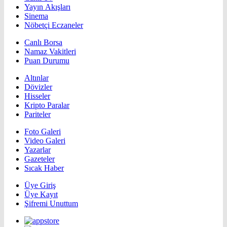
Yayın Akışları
Sinema
Nöbetçi Eczaneler
Canlı Borsa
Namaz Vakitleri
Puan Durumu
Altınlar
Dövizler
Hisseler
Kripto Paralar
Pariteler
Foto Galeri
Video Galeri
Yazarlar
Gazeteler
Sıcak Haber
Üye Giriş
Üye Kayıt
Şifremi Unuttum