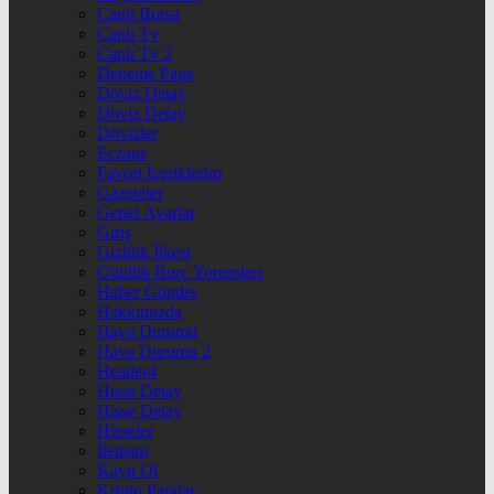
Canlı Borsa
Canlı Tv
Canlı Tv 2
Deneme Page
Döviz Detay
Döviz Detay
Dövizler
Eczane
Favori İçeriklerim
Gazeteler
Genel Ayarlar
Giriş
Gizlilik İlkesi
Günlük Burç Yorumları
Haber Gönder
Hakkımızda
Hava Durumu
Hava Durumu 2
Header4
Hisse Detay
Hisse Detay
Hisseler
İletişim
Kayıt Ol
Kripto Paralar