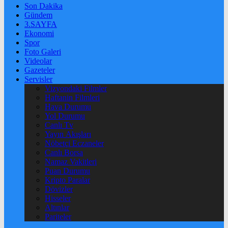
Son Dakika
Gündem
3.SAYFA
Ekonomi
Spor
Foto Galeri
Videolar
Gazeteler
Servisler
Vizyondaki Filmler
Haftanin Filmleri
Hava Durumu
Yol Durumu
Canlı Tv
Yayın Akışları
Nöbetçi Eczaneler
Canlı Borsa
Namaz Vakitleri
Puan Durumu
Kripto Paralar
Dövizler
Hisseler
Altınlar
Pariteler