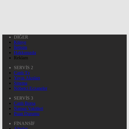
DİĞER
Künye
İletişim
Hakkımızda
Reklam
SERVİS 2
Canlı Tv
Yayın Akışları
Sinema
Nöbetçi Eczaneler
SERVİS 3
Canlı Borsa
Namaz Vakitleri
Puan Durumu
FİNANSİF
Altınlar