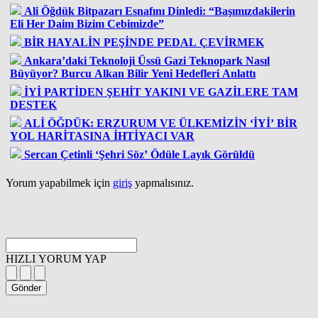
Ali Öğdük Bitpazarı Esnafını Dinledi: “Başımızdakilerin
Eli Her Daim Bizim Cebimizde”
BİR HAYALİN PEŞİNDE PEDAL ÇEVİRMEK
Ankara’daki Teknoloji Üssü Gazi Teknopark Nasıl
Büyüyor? Burcu Alkan Bilir Yeni Hedefleri Anlattı
İYİ PARTİDEN ŞEHİT YAKINI VE GAZİLERE TAM
DESTEK
ALİ ÖĞDÜK: ERZURUM VE ÜLKEMİZİN ‘İYİ’ BİR
YOL HARİTASINA İHTİYACI VAR
Sercan Çetinli ‘Şehri Söz’ Ödüle Layık Görüldü
Yorum yapabilmek için
giriş
yapmalısınız.
HIZLI YORUM YAP
Gönder