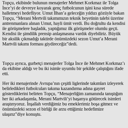
Topçu, ekibinde bulunun menajerler Mehmet Korkmaz ile Tolga
İnce’yi de devreye koyarak genç futbolcunun işini kısa sürede
halletmeyi hedefliyor. Umut İlhan’a geleceğin yıldızı gözüyle bakan
Topçu, “Merani Mertvili takımımızın teknik heyetinin talebi üzerine
antrenmanlara alınan Umut, hayli ümit verdi. Bu doğrultu da kendisi
ile görüşmelere başladık, yaptığımız ilk görüşmeler olumlu geçti.
Kendisi ile şimdilik prensip anlaşmasına vardık diyebiliriz. Büyük
bir aksilik çıkmadığı taktirde önümüzdeki sezon Umut’a Merani
Martvili takımı forması giydireceğiz”dedi.
Topçu ayrıca, gurbetçi menajerler Tolga İnce ile Mehmet Korkmaz’ı
da ekibine aldığı ve bu iki isimle uyumlu bir şekilde çalıştığını ifade
etti.
Her iki menajerinde Avrupa’nın çeşitli liglerinde takımları izleyerek
belirledikleri futbolcuları takıma kazandırma adına gayret
gösterdiklerini belirten Topçu, “Menajerliğim zamanında tanıştığım
her iki arkadaşımla, Merani Martvili’yi başarıya götürecek isimleri
araştırıyoruz. İnşallah verdiğimiz bu emeklerimiz boşa gitmez ve
önümüzdeki sezon el birliği ile arzu ettiğimiz hedefimize
ulaşırız”diye konuştu.