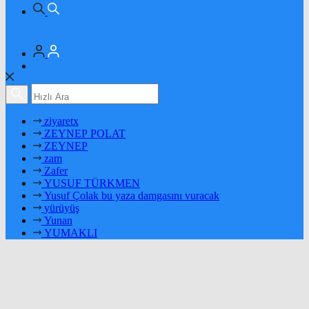
ziyaretx
ZEYNEP POLAT
ZEYNEP
zam
Zafer
YUSUF TÜRKMEN
Yusuf Çolak bu yaza damgasını vuracak
yürüyüş
Yunan
YUMAKLI