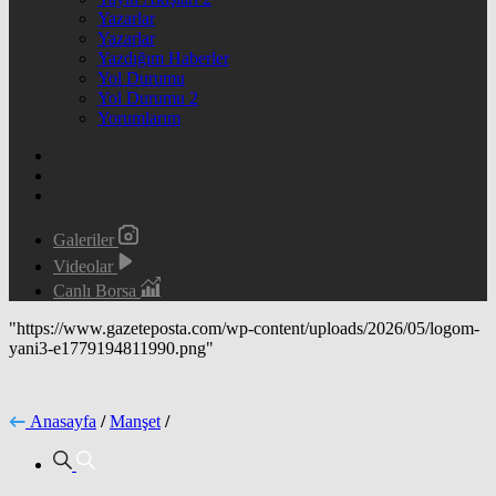
Yazarlar
Yazarlar
Yazdığım Haberler
Yol Durumu
Yol Durumu 2
Yorumlarım
Galeriler
Videolar
Canlı Borsa
"https://www.gazeteposta.com/wp-content/uploads/2026/05/logom-
yani3-e1779194811990.png"
Anasayfa
/
Manşet
/