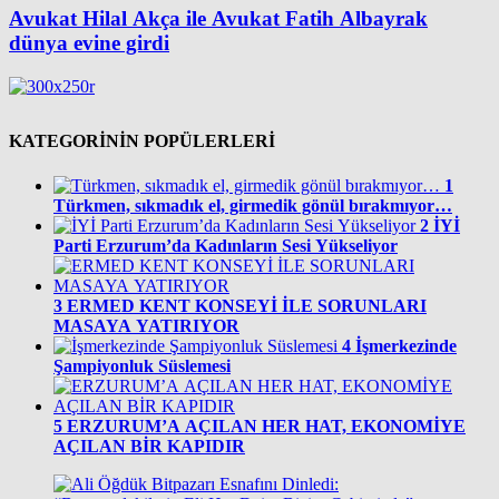
Avukat Hilal Akça ile Avukat Fatih Albayrak
dünya evine girdi
KATEGORİNİN POPÜLERLERİ
1
Türkmen, sıkmadık el, girmedik gönül bırakmıyor…
2
İYİ
Parti Erzurum’da Kadınların Sesi Yükseliyor
3
ERMED KENT KONSEYİ İLE SORUNLARI
MASAYA YATIRIYOR
4
İşmerkezinde
Şampiyonluk Süslemesi
5
ERZURUM’A AÇILAN HER HAT, EKONOMİYE
AÇILAN BİR KAPIDIR