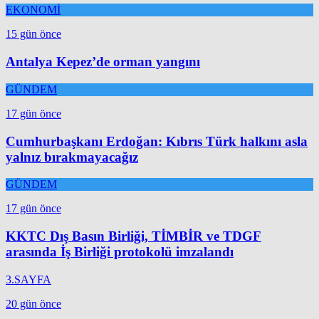
EKONOMİ
15 gün önce
Antalya Kepez’de orman yangını
GÜNDEM
17 gün önce
Cumhurbaşkanı Erdoğan: Kıbrıs Türk halkını asla
yalnız bırakmayacağız
GÜNDEM
17 gün önce
KKTC Dış Basın Birliği, TİMBİR ve TDGF
arasında İş Birliği protokolü imzalandı
3.SAYFA
20 gün önce