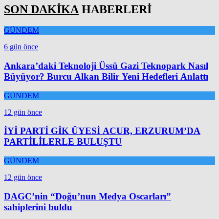
SON DAKİKA
HABERLERİ
GÜNDEM
6 gün önce
Ankara’daki Teknoloji Üssü Gazi Teknopark Nasıl
Büyüyor? Burcu Alkan Bilir Yeni Hedefleri Anlattı
GÜNDEM
12 gün önce
İYİ PARTİ GİK ÜYESİ ACUR, ERZURUM’DA
PARTİLİLERLE BULUŞTU
GÜNDEM
12 gün önce
DAGC’nin “Doğu’nun Medya Oscarları”
sahiplerini buldu