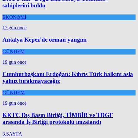
sahiplerini buldu
EKONOMİ
17 gün önce
Antalya Kepez’de orman yangını
GÜNDEM
19 gün önce
Cumhurbaşkanı Erdoğan: Kıbrıs Türk halkını asla
yalnız bırakmayacağız
GÜNDEM
19 gün önce
KKTC Dış Basın Birliği, TİMBİR ve TDGF
arasında İş Birliği protokolü imzalandı
3.SAYFA