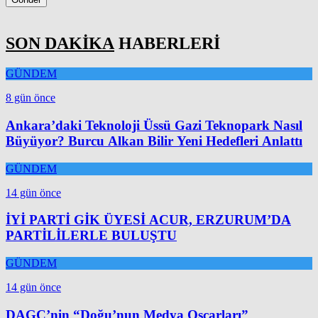
SON DAKİKA
HABERLERİ
GÜNDEM
8 gün önce
Ankara’daki Teknoloji Üssü Gazi Teknopark Nasıl
Büyüyor? Burcu Alkan Bilir Yeni Hedefleri Anlattı
GÜNDEM
14 gün önce
İYİ PARTİ GİK ÜYESİ ACUR, ERZURUM’DA
PARTİLİLERLE BULUŞTU
GÜNDEM
14 gün önce
DAGC’nin “Doğu’nun Medya Oscarları”