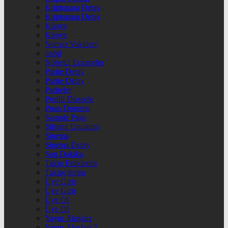
Kriptopara Detay
Kriptopara Detay
Künye
Künye
Namaz Vakitleri
nnbil
Nöbetçi Eczaneler
Parite Detay
Parite Detay
Pariteler
Profili Düzenle
Puan Durumu
Sample Page
Şifremi Unuttum
Sinema
Sinema Detay
Son Dakika
Takip Ettiklerim
Takipçilerim
Üye Giriş
Üye Giriş
Üye Ol
Üye Ol
Yayın Akışları
Yayın Akışları 2