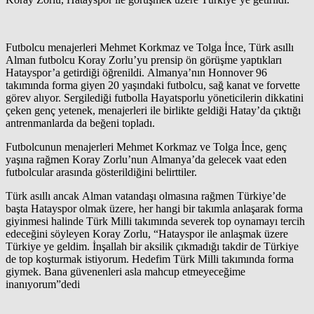
Futbolcu menajerleri Mehmet Korkmaz ve Tolga İnce, Türk asıllı
Alman futbolcu Koray Zorlu’yu prensip ön görüşme yaptıkları
Hatayspor’a getirdiği öğrenildi. Almanya’nın Honnover 96
takımında forma giyen 20 yaşındaki futbolcu, sağ kanat ve forvette
görev alıyor. Sergilediği futbolla Hayatsporlu yöneticilerin dikkatini
çeken genç yetenek, menajerleri ile birlikte geldiği Hatay’da çıktığı
antrenmanlarda da beğeni topladı.
Futbolcunun menajerleri Mehmet Korkmaz ve Tolga İnce, genç
yaşına rağmen Koray Zorlu’nun Almanya’da gelecek vaat eden
futbolcular arasında gösterildiğini belirttiler.
Türk asıllı ancak Alman vatandaşı olmasına rağmen Türkiye’de
başta Hatayspor olmak üzere, her hangi bir takımla anlaşarak forma
giyinmesi halinde Türk Milli takımında severek top oynamayı tercih
edeceğini söyleyen Koray Zorlu, “Hatayspor ile anlaşmak üzere
Türkiye ye geldim. İnşallah bir aksilik çıkmadığı takdir de Türkiye
de top koşturmak istiyorum. Hedefim Türk Milli takımında forma
giymek. Bana güvenenleri asla mahcup etmeyeceğime
inanıyorum”dedi