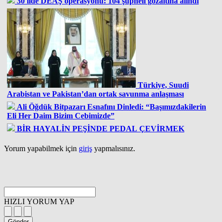
30 ilde DEAŞ operasyonu: 104 şüpheli gözaltına alındı
Türkiye, Suudi
Arabistan ve Pakistan’dan ortak savunma anlaşması
Ali Öğdük Bitpazarı Esnafını Dinledi: “Başımızdakilerin
Eli Her Daim Bizim Cebimizde”
BİR HAYALİN PEŞİNDE PEDAL ÇEVİRMEK
Yorum yapabilmek için
giriş
yapmalısınız.
HIZLI YORUM YAP
Gönder