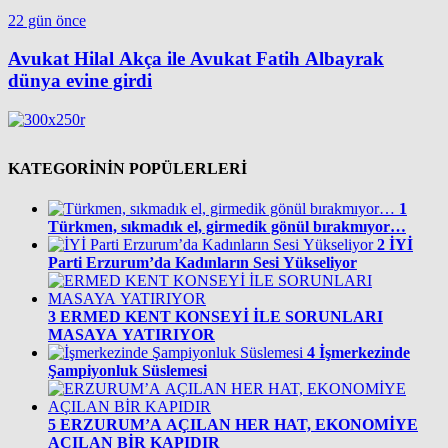
22 gün önce
Avukat Hilal Akça ile Avukat Fatih Albayrak
dünya evine girdi
KATEGORİNİN POPÜLERLERİ
1
Türkmen, sıkmadık el, girmedik gönül bırakmıyor…
2
İYİ
Parti Erzurum’da Kadınların Sesi Yükseliyor
3
ERMED KENT KONSEYİ İLE SORUNLARI
MASAYA YATIRIYOR
4
İşmerkezinde
Şampiyonluk Süslemesi
5
ERZURUM’A AÇILAN HER HAT, EKONOMİYE
AÇILAN BİR KAPIDIR