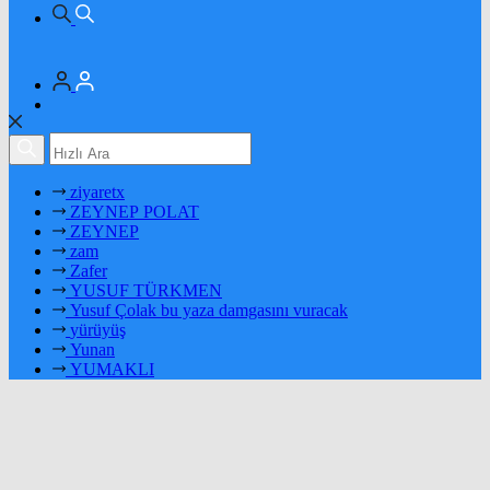
ziyaretx
ZEYNEP POLAT
ZEYNEP
zam
Zafer
YUSUF TÜRKMEN
Yusuf Çolak bu yaza damgasını vuracak
yürüyüş
Yunan
YUMAKLI