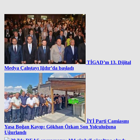
TİGAD’ın 13. Dijital
Medya Çalıştayı Iğdır’da başladı
İYİ Parti Camiasını
Yasa Boğan Kayıp: Gökhan Özkan Son Yolculuğuna
Uğurlandı