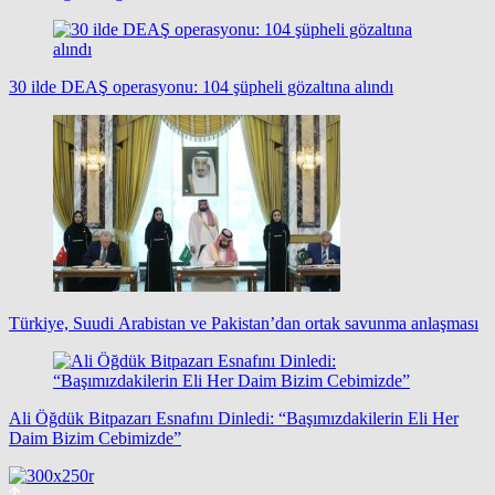
30 ilde DEAŞ operasyonu: 104 şüpheli gözaltına alındı
Türkiye, Suudi Arabistan ve Pakistan’dan ortak savunma anlaşması
Ali Öğdük Bitpazarı Esnafını Dinledi: “Başımızdakilerin Eli Her
Daim Bizim Cebimizde”