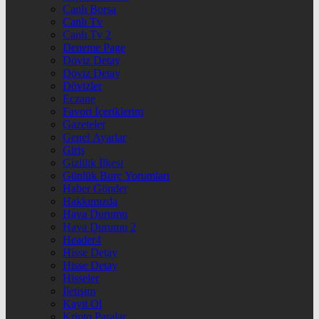
Canlı Borsa
Canlı Tv
Canlı Tv 2
Deneme Page
Döviz Detay
Döviz Detay
Dövizler
Eczane
Favori İçeriklerim
Gazeteler
Genel Ayarlar
Giriş
Gizlilik İlkesi
Günlük Burç Yorumları
Haber Gönder
Hakkımızda
Hava Durumu
Hava Durumu 2
Header4
Hisse Detay
Hisse Detay
Hisseler
İletişim
Kayıt Ol
Kripto Paralar