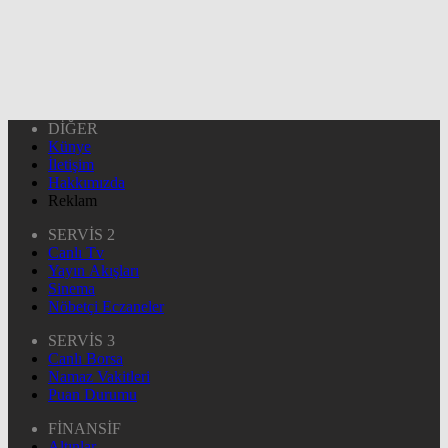
DİĞER
Künye
İletişim
Hakkımızda
Reklam
SERVİS 2
Canlı Tv
Yayın Akışları
Sinema
Nöbetçi Eczaneler
SERVİS 3
Canlı Borsa
Namaz Vakitleri
Puan Durumu
FİNANSİF
Altınlar