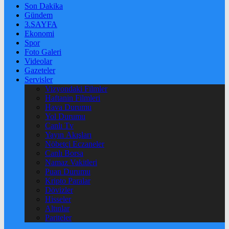
Son Dakika
Gündem
3.SAYFA
Ekonomi
Spor
Foto Galeri
Videolar
Gazeteler
Servisler
Vizyondaki Filmler
Haftanin Filmleri
Hava Durumu
Yol Durumu
Canlı Tv
Yayın Akışları
Nöbetçi Eczaneler
Canlı Borsa
Namaz Vakitleri
Puan Durumu
Kripto Paralar
Dövizler
Hisseler
Altınlar
Pariteler