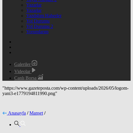
Yazarlar
Yazarlar
Yazdığım Haberler
Yol Durumu
Yol Durumu 2
Yorumlarım
Galeriler
Videolar
Canlı Borsa
"https://www.gazeteposta.com/wp-content/uploads/2026/05/logom-
yani3-e1779194811990.png"
Anasayfa
/
Manşet
/