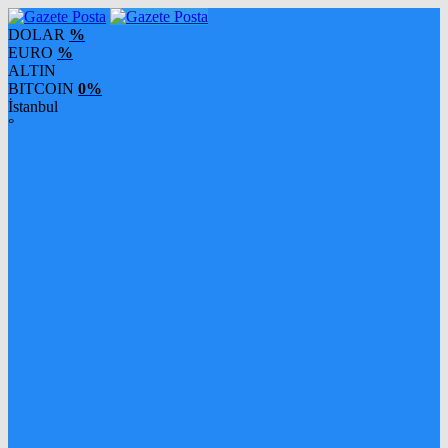
DOLAR
%
EURO
%
ALTIN
BITCOIN
0%
İstanbul
°