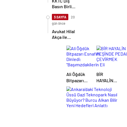
KKTC Dış
Basın Birliği,
TİMBİR ve
TDGF
3.SAYFA
20
arasında İş
gün önce
Birliği
Avukat Hilal
protokolü
Akça ile
imzalandı
Avukat Fatih
Albayrak
dünya evine
girdi
Ali Öğdük
BİR
Bitpazarı
HAYALİN
Esnafını
PEŞİNDE
Dinledi:
PEDAL
“Başımızdakilerin
ÇEVİRMEK
Eli Her Daim
Bizim
Cebimizde”