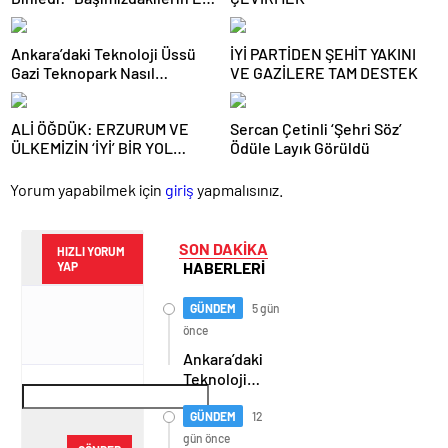
Her Daim Bizim Cebimizde”
Ankara’daki Teknoloji Üssü
İYİ PARTİDEN ŞEHİT YAKINI
Gazi Teknopark Nasıl
VE GAZİLERE TAM DESTEK
Büyüyor? Burcu Alkan Bilir
Yeni Hedefleri Anlattı
ALİ ÖĞDÜK: ERZURUM VE
Sercan Çetinli ‘Şehri Söz’
ÜLKEMİZİN ‘İYİ’ BİR YOL
Ödüle Layık Görüldü
HARİTASINA İHTİYACI VAR
Yorum yapabilmek için
giriş
yapmalısınız.
SON DAKİKA
HIZLI YORUM
HABERLERİ
YAP
GÜNDEM
5 gün
önce
Ankara’daki
Teknoloji
Üssü Gazi
Teknopark
GÜNDEM
12
Nasıl
gün önce