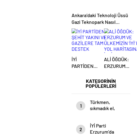
Ankara’daki Teknoloji Üssü
Gazi Teknopark Nasıl
Büyüyor? Burcu Alkan Bilir
Yeni Hedefleri Anlattı
İYİ
ALİ ÖĞDÜK:
PARTİDEN
ERZURUM
ŞEHİT
VE
YAKINI VE
ÜLKEMİZİN
KATEGORİNİN
POPÜLERLERİ
GAZİLERE
‘İYİ’ BİR YOL
TAM
HARİTASINA
DESTEK
İHTİYACI
Türkmen,
1
VAR
sıkmadık el,
girmedik gönül
bırakmıyor…
İYİ Parti
2
Erzurum’da