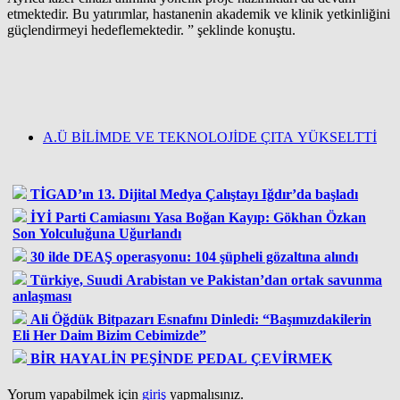
etmektedir. Bu yatırımlar, hastanenin akademik ve klinik yetkinliğini
güçlendirmeyi hedeflemektedir. ” şeklinde konuştu.
A.Ü BİLİMDE VE TEKNOLOJİDE ÇITA YÜKSELTTİ
TİGAD’ın 13. Dijital Medya Çalıştayı Iğdır’da başladı
İYİ Parti Camiasını Yasa Boğan Kayıp: Gökhan Özkan
Son Yolculuğuna Uğurlandı
30 ilde DEAŞ operasyonu: 104 şüpheli gözaltına alındı
Türkiye, Suudi Arabistan ve Pakistan’dan ortak savunma
anlaşması
Ali Öğdük Bitpazarı Esnafını Dinledi: “Başımızdakilerin
Eli Her Daim Bizim Cebimizde”
BİR HAYALİN PEŞİNDE PEDAL ÇEVİRMEK
Yorum yapabilmek için
giriş
yapmalısınız.