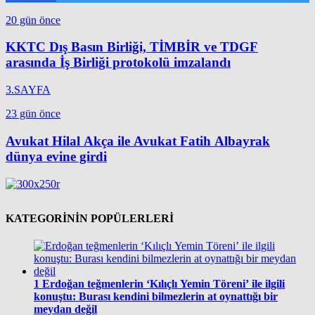
20 gün önce
KKTC Dış Basın Birliği, TİMBİR ve TDGF
arasında İş Birliği protokolü imzalandı
3.SAYFA
23 gün önce
Avukat Hilal Akça ile Avukat Fatih Albayrak
dünya evine girdi
KATEGORİNİN POPÜLERLERİ
1
Erdoğan teğmenlerin ‘Kılıçlı Yemin Töreni’ ile ilgili
konuştu: Burası kendini bilmezlerin at oynattığı bir
meydan değil