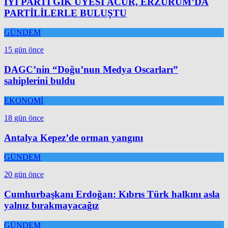
İYİ PARTİ GİK ÜYESİ ACUR, ERZURUM’DA
PARTİLİLERLE BULUŞTU
GÜNDEM
15 gün önce
DAGC’nin “Doğu’nun Medya Oscarları”
sahiplerini buldu
EKONOMİ
18 gün önce
Antalya Kepez’de orman yangını
GÜNDEM
20 gün önce
Cumhurbaşkanı Erdoğan: Kıbrıs Türk halkını asla
yalnız bırakmayacağız
GÜNDEM