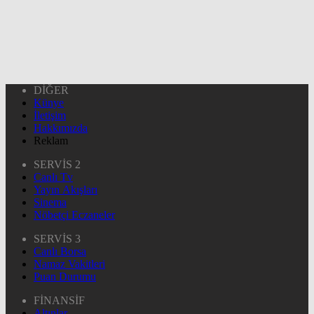
DİĞER
Künye
İletişim
Hakkımızda
Reklam
SERVİS 2
Canlı Tv
Yayın Akışları
Sinema
Nöbetçi Eczaneler
SERVİS 3
Canlı Borsa
Namaz Vakitleri
Puan Durumu
FİNANSİF
Altınlar