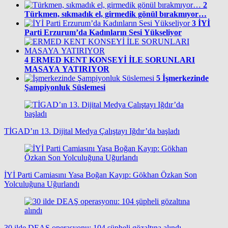
2
Türkmen, sıkmadık el, girmedik gönül bırakmıyor…
3
İYİ
Parti Erzurum’da Kadınların Sesi Yükseliyor
4
ERMED KENT KONSEYİ İLE SORUNLARI
MASAYA YATIRIYOR
5
İşmerkezinde
Şampiyonluk Süslemesi
TİGAD’ın 13. Dijital Medya Çalıştayı Iğdır’da başladı
İYİ Parti Camiasını Yasa Boğan Kayıp: Gökhan Özkan Son
Yolculuğuna Uğurlandı
30 ilde DEAŞ operasyonu: 104 şüpheli gözaltına alındı