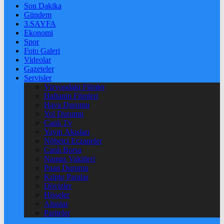
Son Dakika
Gündem
3.SAYFA
Ekonomi
Spor
Foto Galeri
Videolar
Gazeteler
Servisler
Vizyondaki Filmler
Haftanin Filmleri
Hava Durumu
Yol Durumu
Canlı Tv
Yayın Akışları
Nöbetçi Eczaneler
Canlı Borsa
Namaz Vakitleri
Puan Durumu
Kripto Paralar
Dövizler
Hisseler
Altınlar
Pariteler