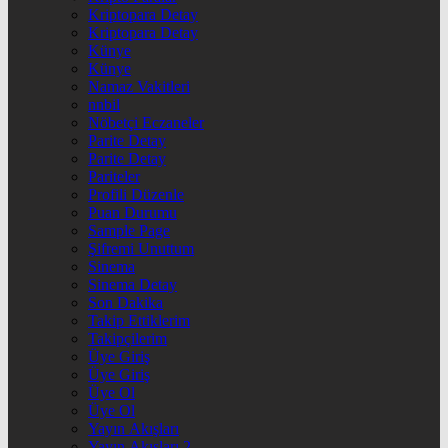
Kriptopara Detay
Kriptopara Detay
Künye
Künye
Namaz Vakitleri
nnbil
Nöbetçi Eczaneler
Parite Detay
Parite Detay
Pariteler
Profili Düzenle
Puan Durumu
Sample Page
Şifremi Unuttum
Sinema
Sinema Detay
Son Dakika
Takip Ettiklerim
Takipçilerim
Üye Giriş
Üye Giriş
Üye Ol
Üye Ol
Yayın Akışları
Yayın Akışları 2