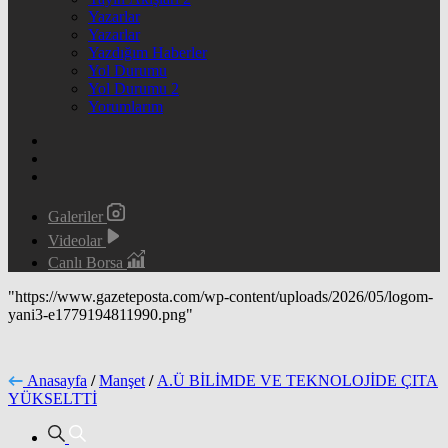
Yazarlar
Yazarlar
Yazdığım Haberler
Yol Durumu
Yol Durumu 2
Yorumlarım
Galeriler
Videolar
Canlı Borsa
"https://www.gazeteposta.com/wp-content/uploads/2026/05/logom-
yani3-e1779194811990.png"
Anasayfa
/
Manşet
/
A.Ü BİLİMDE VE TEKNOLOJİDE ÇITA
YÜKSELTTİ