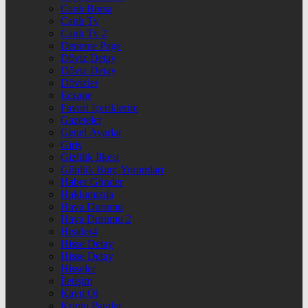
Canlı Borsa
Canlı Tv
Canlı Tv 2
Deneme Page
Döviz Detay
Döviz Detay
Dövizler
Eczane
Favori İçeriklerim
Gazeteler
Genel Ayarlar
Giriş
Gizlilik İlkesi
Günlük Burç Yorumları
Haber Gönder
Hakkımızda
Hava Durumu
Hava Durumu 2
Header4
Hisse Detay
Hisse Detay
Hisseler
İletişim
Kayıt Ol
Kripto Paralar