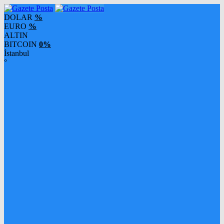
DOLAR
%
EURO
%
ALTIN
BITCOIN
0%
İstanbul
°