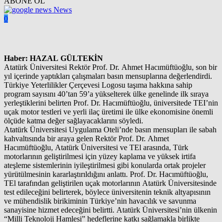
ABONE OL
News
0
Haber: HAZAL GÜLTEKİN
Atatürk Üniversitesi Rektör Prof. Dr. Ahmet Hacımüftüoğlu, son bir
yıl içerinde yaptıkları çalışmaları basın mensuplarına değerlendirdi.
Türkiye Yeterlilikler Çerçevesi Logosu taşıma hakkına sahip
program sayısını 40’tan 59’a yükselterek ülke genelinde ilk sıraya
yerleştiklerini belirten Prof. Dr. Hacımüftüoğlu, üniversitede TEI’nin
uçak motor testleri ve yerli ilaç üretimi ile ülke ekonomisine önemli
ölçüde katma değer sağlayacaklarını söyledi.
Atatürk Üniversitesi Uygulama Oteli’nde basın mensupları ile sabah
kahvaltısında bir araya gelen Rektör Prof. Dr. Ahmet
Hacımüftüoğlu, Atatürk Üniversitesi ve TEl arasında, Türk
motorlarının geliştirilmesi için yüzey kaplama ve yüksek irtifa
ateşleme sistemlerinin iyileştirilmesi gibi konularda ortak projeler
yürütülmesinin kararlaştırıldığını anlattı. Prof. Dr. Hacımüftüoğlu,
TEl tarafından geliştirilen uçak motorlarının Atatürk Üniversitesinde
test edileceğini belirterek, böylece üniversitenin teknik altyapısının
ve mühendislik birikiminin Türkiye’nin havacılık ve savunma
sanayisine hizmet edeceğini belirtti. Atatürk Üniversitesi’nin ülkenin
“Milli Teknoloji Hamlesi” hedeflerine katkı sağlamakla birlikte