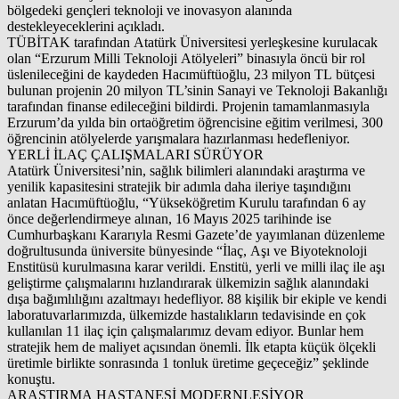
bölgedeki gençleri teknoloji ve inovasyon alanında
destekleyeceklerini açıkladı.
TÜBİTAK tarafından Atatürk Üniversitesi yerleşkesine kurulacak
olan “Erzurum Milli Teknoloji Atölyeleri” binasıyla öncü bir rol
üslenileceğini de kaydeden Hacımüftüoğlu, 23 milyon TL bütçesi
bulunan projenin 20 milyon TL’sinin Sanayi ve Teknoloji Bakanlığı
tarafından finanse edileceğini bildirdi. Projenin tamamlanmasıyla
Erzurum’da yılda bin ortaöğretim öğrencisine eğitim verilmesi, 300
öğrencinin atölyelerde yarışmalara hazırlanması hedefleniyor.
YERLİ İLAÇ ÇALIŞMALARI SÜRÜYOR
Atatürk Üniversitesi’nin, sağlık bilimleri alanındaki araştırma ve
yenilik kapasitesini stratejik bir adımla daha ileriye taşındığını
anlatan Hacımüftüoğlu, “Yükseköğretim Kurulu tarafından 6 ay
önce değerlendirmeye alınan, 16 Mayıs 2025 tarihinde ise
Cumhurbaşkanı Kararıyla Resmi Gazete’de yayımlanan düzenleme
doğrultusunda üniversite bünyesinde “İlaç, Aşı ve Biyoteknoloji
Enstitüsü kurulmasına karar verildi. Enstitü, yerli ve milli ilaç ile aşı
geliştirme çalışmalarını hızlandırarak ülkemizin sağlık alanındaki
dışa bağımlılığını azaltmayı hedefliyor. 88 kişilik bir ekiple ve kendi
laboratuvarlarımızda, ülkemizde hastalıkların tedavisinde en çok
kullanılan 11 ilaç için çalışmalarımız devam ediyor. Bunlar hem
stratejik hem de maliyet açısından önemli. İlk etapta küçük ölçekli
üretimle birlikte sonrasında 1 tonluk üretime geçeceğiz” şeklinde
konuştu.
ARAŞTIRMA HASTANESİ MODERNLEŞİYOR