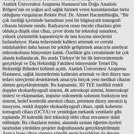
Atatürk Üniversitesi Araştırma Hastanesi’nin Doğu Anadolu
Bölgesi’nin en yoğun acil sağlık hizmeti veren kurumlarından birisi
olduğunu vurgulayan Rektör Prof. Dr. Ahmet Hacımüftüoğlu, “Bir
çok özelliği içerisinde barındıran yeni bir bilgisayarlı tomografi
cihazını hizmete sundu. Radyasyon oranı önceki cihazlara göre
oldukça düşük olan cihaz, çevre dostu bir teknoloji sunarken,
yüksek çözünürlük kapasitesiyle de tanı koyma süreçlerini
hızlandırıyor. Hasta tedavisinde kaliteyi artırmak ve cerrahi
müdahaleleri daha hassas bir şekilde geliştirmek amacıyla ameliyat
mikroskobunu bünyemize kattık. Özellikle göz cerrahisinde bir çok
alanda kullanılacak. Bu arada Türkiye’de bir ilk üniversitemizde
gerçekleşti ve Diş Hekimliği Fakültesi bünyesinde Temel Diş
Hekimliği Bilimleri bölümü açıldı. Atatürk Üniversitesi Araştırma
Hastanesi, sağlık hizmetlerinin kalitesini artırmak ve ileri düzey tanı-
tedavi süreçlerini desteklemek amacıyla birçok yeni medikal cihazın
alımını gerçekleştirmiştir. Bu kapsamda; 3D TEE özellikli renkli
doppler ekokardiyografi sistemi, 4k artroskopi sistemi, histeroskopi
ünitesi ve ekipmanlan, impulse osilometrik solunum fonksiyon test
sistemi, hedef kontrollü anestezi cihazı, premium düzey anestezi iş
istasyonu, renkli doppler ekokardiyografi cihazı, optik koherens
tomografi cihazı (OCTA) ve yenidoğan mekanik ventilatör gibi
toplamda 39 kalemlik ileri teknoloji tıbbi cihaz envantere dahil
edilmiştir. Bu cihazların temini, alanında uzman öğretim üyeleri
tarafından yürütülen projeler doğrultusunda gerçekleştirilmiştir.
Ayrıca lazer cihazı alımına yönelik proje hazırlıkları da devam