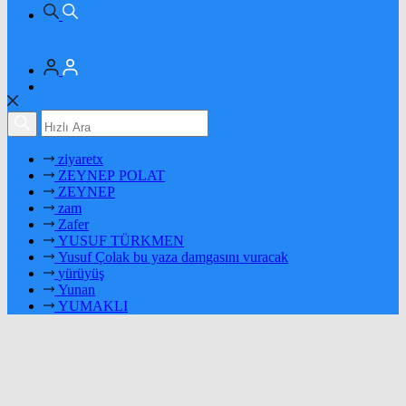
ziyaretx
ZEYNEP POLAT
ZEYNEP
zam
Zafer
YUSUF TÜRKMEN
Yusuf Çolak bu yaza damgasını vuracak
yürüyüş
Yunan
YUMAKLI