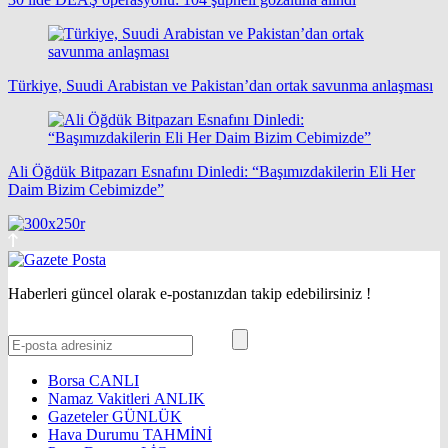
Türkiye, Suudi Arabistan ve Pakistan’dan ortak savunma anlaşması
Ali Öğdük Bitpazarı Esnafını Dinledi: “Başımızdakilerin Eli Her
Daim Bizim Cebimizde”
Haberleri güncel olarak e-postanızdan takip edebilirsiniz !
Borsa
CANLI
Namaz Vakitleri
ANLIK
Gazeteler
GÜNLÜK
Hava Durumu
TAHMİNİ