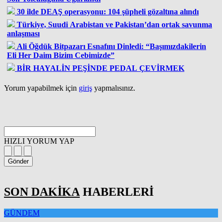
30 ilde DEAŞ operasyonu: 104 şüpheli gözaltına alındı
Türkiye, Suudi Arabistan ve Pakistan’dan ortak savunma
anlaşması
Ali Öğdük Bitpazarı Esnafını Dinledi: “Başımızdakilerin
Eli Her Daim Bizim Cebimizde”
BİR HAYALİN PEŞİNDE PEDAL ÇEVİRMEK
Yorum yapabilmek için
giriş
yapmalısınız.
HIZLI YORUM YAP
Gönder
SON DAKİKA
HABERLERİ
GÜNDEM