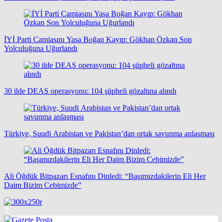
İYİ Parti Camiasını Yasa Boğan Kayıp: Gökhan Özkan Son
Yolculuğuna Uğurlandı
30 ilde DEAŞ operasyonu: 104 şüpheli gözaltına alındı
Türkiye, Suudi Arabistan ve Pakistan’dan ortak savunma anlaşması
Ali Öğdük Bitpazarı Esnafını Dinledi: “Başımızdakilerin Eli Her
Daim Bizim Cebimizde”