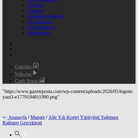
Yazarlar
Yazarlar
Yazdığım Haberler
Yol Durumu
Yol Durumu 2
Yorumlarım
Galeriler
Videolar
Canlı Borsa
"https://www.gazeteposta.com/wp-content/uploads/2026/05/logom-
yani3-e1779194811990.png"
Anasayfa
/
Manşet
/
Aile Yılı Kortej Yürüyüşü Yağmura
Rağmen Gerçekleşti