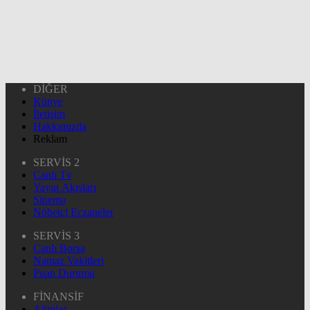
DİĞER
Künye
İletişim
Hakkımızda
Reklam
SERVİS 2
Canlı Tv
Yayın Akışları
Sinema
Nöbetçi Eczaneler
SERVİS 3
Canlı Borsa
Namaz Vakitleri
Puan Durumu
FİNANSİF
Altınlar