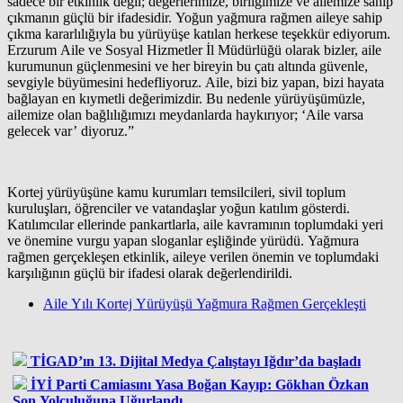
sadece bir etkinlik değil; değerlerimize, birliğimize ve ailemize sahip
çıkmanın güçlü bir ifadesidir. Yoğun yağmura rağmen aileye sahip
çıkma kararlılığıyla bu yürüyüşe katılan herkese teşekkür ediyorum.
Erzurum Aile ve Sosyal Hizmetler İl Müdürlüğü olarak bizler, aile
kurumunun güçlenmesini ve her bireyin bu çatı altında güvenle,
sevgiyle büyümesini hedefliyoruz. Aile, bizi biz yapan, bizi hayata
bağlayan en kıymetli değerimizdir. Bu nedenle yürüyüşümüzle,
ailemize olan bağlılığımızı meydanlarda haykırıyor; ‘Aile varsa
gelecek var’ diyoruz.”
Kortej yürüyüşüne kamu kurumları temsilcileri, sivil toplum
kuruluşları, öğrenciler ve vatandaşlar yoğun katılım gösterdi.
Katılımcılar ellerinde pankartlarla, aile kavramının toplumdaki yeri
ve önemine vurgu yapan sloganlar eşliğinde yürüdü. Yağmura
rağmen gerçekleşen etkinlik, aileye verilen önemin ve toplumdaki
karşılığının güçlü bir ifadesi olarak değerlendirildi.
Aile Yılı Kortej Yürüyüşü Yağmura Rağmen Gerçekleşti
TİGAD’ın 13. Dijital Medya Çalıştayı Iğdır’da başladı
İYİ Parti Camiasını Yasa Boğan Kayıp: Gökhan Özkan
Son Yolculuğuna Uğurlandı