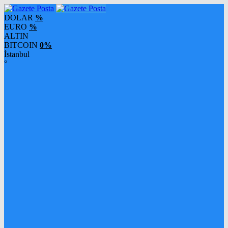
DOLAR
%
EURO
%
ALTIN
BITCOIN
0%
İstanbul
°