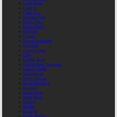
Canlı Borsa
Canlı Tv
Canlı Tv 2
Deneme Page
Döviz Detay
Döviz Detay
Dövizler
Eczane
Favori İçeriklerim
Gazeteler
Genel Ayarlar
Giriş
Gizlilik İlkesi
Günlük Burç Yorumları
Haber Gönder
Hakkımızda
Hava Durumu
Hava Durumu 2
Header4
Hisse Detay
Hisse Detay
Hisseler
İletişim
Kayıt Ol
Kripto Paralar