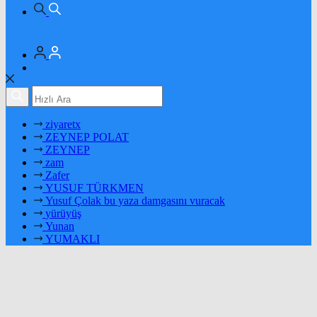
ziyaretx
ZEYNEP POLAT
ZEYNEP
zam
Zafer
YUSUF TÜRKMEN
Yusuf Çolak bu yaza damgasını vuracak
yürüyüş
Yunan
YUMAKLI