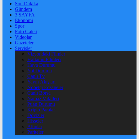
Son Dakika
Gündem
3.SAYFA
Ekonomi
Spor
Foto Galeri
Videolar
Gazeteler
Servisler
Vizyondaki Filmler
Haftanin Filmleri
Hava Durumu
Yol Durumu
Canlı Tv
Yayın Akışları
Nöbetçi Eczaneler
Canlı Borsa
Namaz Vakitleri
Puan Durumu
Kripto Paralar
Dövizler
Hisseler
Altınlar
Pariteler