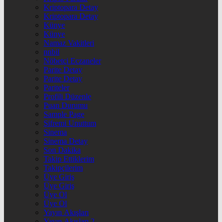
Kriptopara Detay
Kriptopara Detay
Künye
Künye
Namaz Vakitleri
nnbil
Nöbetçi Eczaneler
Parite Detay
Parite Detay
Pariteler
Profili Düzenle
Puan Durumu
Sample Page
Şifremi Unuttum
Sinema
Sinema Detay
Son Dakika
Takip Ettiklerim
Takipçilerim
Üye Giriş
Üye Giriş
Üye Ol
Üye Ol
Yayın Akışları
Yayın Akışları 2