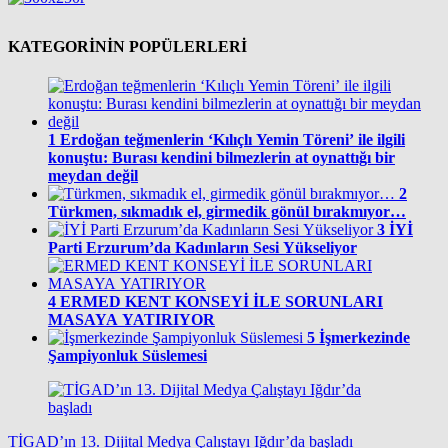
KATEGORİNİN POPÜLERLERİ
1
Erdoğan teğmenlerin ‘Kılıçlı Yemin Töreni’ ile ilgili
konuştu: Burası kendini bilmezlerin at oynattığı bir
meydan değil
2
Türkmen, sıkmadık el, girmedik gönül bırakmıyor…
3
İYİ
Parti Erzurum’da Kadınların Sesi Yükseliyor
4
ERMED KENT KONSEYİ İLE SORUNLARI
MASAYA YATIRIYOR
5
İşmerkezinde
Şampiyonluk Süslemesi
TİGAD’ın 13. Dijital Medya Çalıştayı Iğdır’da başladı