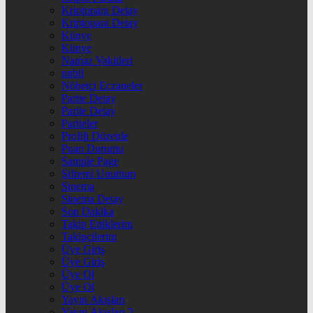
Kriptopara Detay
Kriptopara Detay
Künye
Künye
Namaz Vakitleri
nnbil
Nöbetçi Eczaneler
Parite Detay
Parite Detay
Pariteler
Profili Düzenle
Puan Durumu
Sample Page
Şifremi Unuttum
Sinema
Sinema Detay
Son Dakika
Takip Ettiklerim
Takipçilerim
Üye Giriş
Üye Giriş
Üye Ol
Üye Ol
Yayın Akışları
Yayın Akışları 2