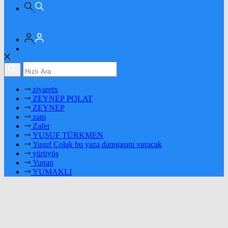
ziyaretx
ZEYNEP POLAT
ZEYNEP
zam
Zafer
YUSUF TÜRKMEN
Yusuf Çolak bu yaza damgasını vuracak
yürüyüş
Yunan
YUMAKLI