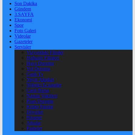
Son Dakika
Gündem
3.SAYFA
Ekonomi
Spor
Foto Galeri
Videolar
Gazeteler
Servisler
Vizyondaki Filmler
Haftanin Filmleri
Hava Durumu
Yol Durumu
Canlı Tv
Yayın Akışları
Nöbetçi Eczaneler
Canlı Borsa
Namaz Vakitleri
Puan Durumu
Kripto Paralar
Dövizler
Hisseler
Altınlar
Pariteler