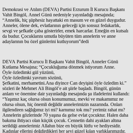
Demokrasi ve Atılım (DEVA) Partisi Erzurum İl Kurucu Başkanı
Vahit Bingöl, Annel Günü nedeniyle yayınladığı mesajında;
“Annelik, hiç şüphesiz hayattaki en masum ve en güzel duygudur.
Anneler, ölene dek, evlatlarının geleceği için sonsuz fedakarlık,
sevgi ve şefkatle çaba gösterirler, emek harcarlar. Emeğin en kutsalı
da budur. Çocuklarını umutla büyüten tüm annelerin ve anne
adaylarının bu özel günlerini kutluyorum”dedi
DEVA Partisi Kurucu İl Başkanı Vahit Bingöl, Anneler Günü
Kutlama Mesajına; “Çocukluğuma dönmek istiyorum Anne.
Öyle özledimki gül yüzünü,
Öyle özledimki yavrum sözünü,
Şefkatini, merhametini.Ana diyince Can deyişini öyle özledim ki.”
sözleri ile Mehmet Ali Bingöl’e ait şiirle başladı. Bingöl, günün
anlam ve önemine dair yayınladığı mesajında şu ifadelerini kullandı:
“Yaşımız kaç olursa olsun konumumuz, mevki ve makamımız ne
olursa olsun, hiç önemli değildir annelerimizin nazarında. Onları
ilgilendiren sağlığımız iyi mi? karnımız tok mu? yerimiz rahat mı?
Annelerin gözlerinde 70 yaşına da gelse evlat çocuktur. Halen daha
bakıma ihtiyacı olan küçük çocuk. Cennetin dahi ayakları altına
serildiği annelerimiz Allahın bize en büyük lütfu ve hediyesidir.
Kadınlar ellerini değdirdikleri her şeyi güzel kılan varlıklarımızdır.