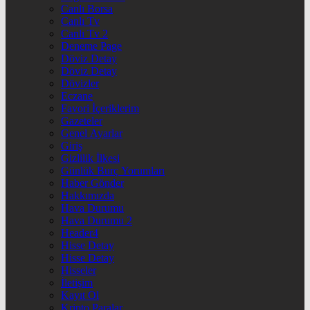
Canlı Borsa
Canlı Tv
Canlı Tv 2
Deneme Page
Döviz Detay
Döviz Detay
Dövizler
Eczane
Favori İçeriklerim
Gazeteler
Genel Ayarlar
Giriş
Gizlilik İlkesi
Günlük Burç Yorumları
Haber Gönder
Hakkımızda
Hava Durumu
Hava Durumu 2
Header4
Hisse Detay
Hisse Detay
Hisseler
İletişim
Kayıt Ol
Kripto Paralar