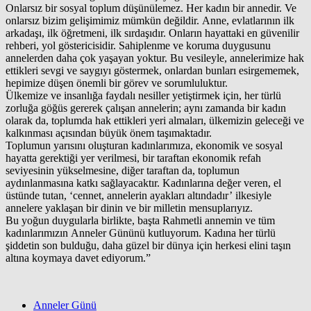
Onlarsız bir sosyal toplum düşünülemez. Her kadın bir annedir. Ve
onlarsız bizim gelişimimiz mümkün değildir. Anne, evlatlarının ilk
arkadaşı, ilk öğretmeni, ilk sırdaşıdır. Onların hayattaki en güvenilir
rehberi, yol göstericisidir. Sahiplenme ve koruma duygusunu
annelerden daha çok yaşayan yoktur. Bu vesileyle, annelerimize hak
ettikleri sevgi ve saygıyı göstermek, onlardan bunları esirgememek,
hepimize düşen önemli bir görev ve sorumluluktur.
Ülkemize ve insanlığa faydalı nesiller yetiştirmek için, her türlü
zorluğa göğüs gererek çalışan annelerin; aynı zamanda bir kadın
olarak da, toplumda hak ettikleri yeri almaları, ülkemizin geleceği ve
kalkınması açısından büyük önem taşımaktadır.
Toplumun yarısını oluşturan kadınlarımıza, ekonomik ve sosyal
hayatta gerektiği yer verilmesi, bir taraftan ekonomik refah
seviyesinin yükselmesine, diğer taraftan da, toplumun
aydınlanmasına katkı sağlayacaktır. Kadınlarına değer veren, el
üstünde tutan, ‘cennet, annelerin ayakları altındadır’ ilkesiyle
annelere yaklaşan bir dinin ve bir milletin mensuplarıyız.
Bu yoğun duygularla birlikte, başta Rahmetli annemin ve tüm
kadınlarımızın Anneler Gününü kutluyorum. Kadına her türlü
şiddetin son bulduğu, daha güzel bir dünya için herkesi elini taşın
altına koymaya davet ediyorum.”
Anneler Günü