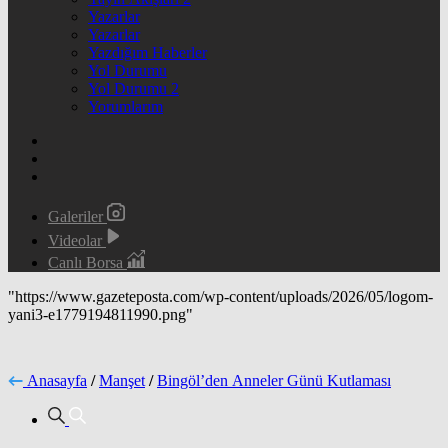
Yazarlar
Yazarlar
Yazdığım Haberler
Yol Durumu
Yol Durumu 2
Yorumlarım
Galeriler
Videolar
Canlı Borsa
"https://www.gazeteposta.com/wp-content/uploads/2026/05/logom-
yani3-e1779194811990.png"
Anasayfa
/
Manşet
/
Bingöl’den Anneler Günü Kutlaması