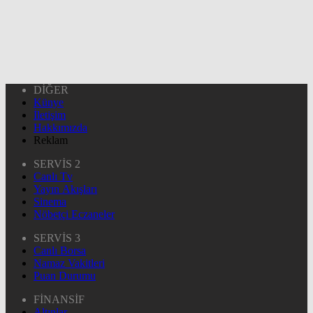
DİĞER
Künye
İletişim
Hakkımızda
Reklam
SERVİS 2
Canlı Tv
Yayın Akışları
Sinema
Nöbetçi Eczaneler
SERVİS 3
Canlı Borsa
Namaz Vakitleri
Puan Durumu
FİNANSİF
Altınlar