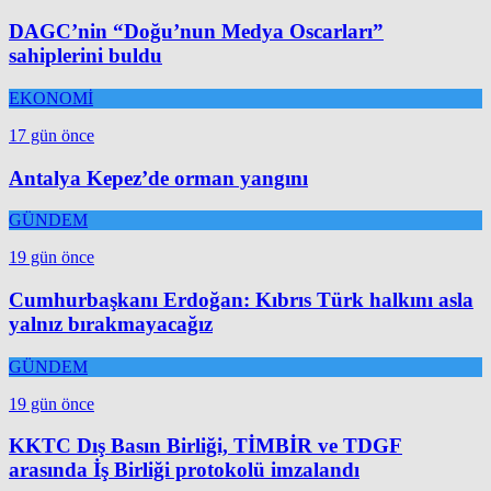
DAGC’nin “Doğu’nun Medya Oscarları”
sahiplerini buldu
EKONOMİ
17 gün önce
Antalya Kepez’de orman yangını
GÜNDEM
19 gün önce
Cumhurbaşkanı Erdoğan: Kıbrıs Türk halkını asla
yalnız bırakmayacağız
GÜNDEM
19 gün önce
KKTC Dış Basın Birliği, TİMBİR ve TDGF
arasında İş Birliği protokolü imzalandı