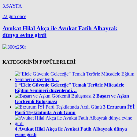
3.SAYFA
22 gün önce
Avukat Hilal Akça ile Avukat Fatih Albayrak
dünya evine girdi
KATEGORİNİN POPÜLERLERİ
1
“Elele Güvenle Geleceğe” Temalı Terörle Mücadele
Eğitim Semineri düzenlendi…
2
Başarı ve Aşkın
Görkemli Buluşması
3
Erzurum İYİ
Parti Teşkilatında Acılı Günü
4
Avukat Hilal Akça ile Avukat Fatih Albayrak dünya
evine girdi