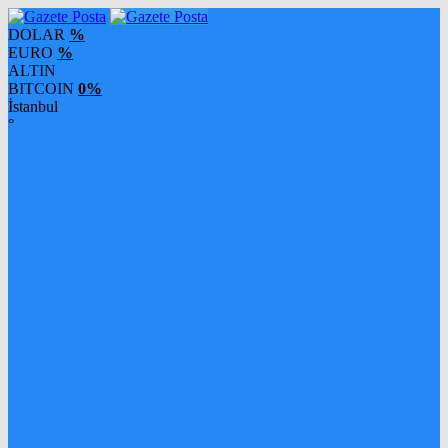
DOLAR
%
EURO
%
ALTIN
BITCOIN
0%
İstanbul
°