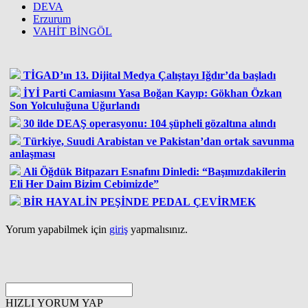
DEVA
Erzurum
VAHİT BİNGÖL
TİGAD’ın 13. Dijital Medya Çalıştayı Iğdır’da başladı
İYİ Parti Camiasını Yasa Boğan Kayıp: Gökhan Özkan
Son Yolculuğuna Uğurlandı
30 ilde DEAŞ operasyonu: 104 şüpheli gözaltına alındı
Türkiye, Suudi Arabistan ve Pakistan’dan ortak savunma
anlaşması
Ali Öğdük Bitpazarı Esnafını Dinledi: “Başımızdakilerin
Eli Her Daim Bizim Cebimizde”
BİR HAYALİN PEŞİNDE PEDAL ÇEVİRMEK
Yorum yapabilmek için
giriş
yapmalısınız.
HIZLI YORUM YAP