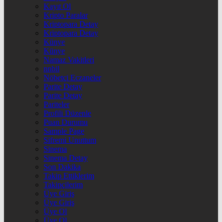
Kayıt Ol
Kripto Paralar
Kriptopara Detay
Kriptopara Detay
Künye
Künye
Namaz Vakitleri
nnbil
Nöbetçi Eczaneler
Parite Detay
Parite Detay
Pariteler
Profili Düzenle
Puan Durumu
Sample Page
Şifremi Unuttum
Sinema
Sinema Detay
Son Dakika
Takip Ettiklerim
Takipçilerim
Üye Giriş
Üye Giriş
Üye Ol
Üye Ol