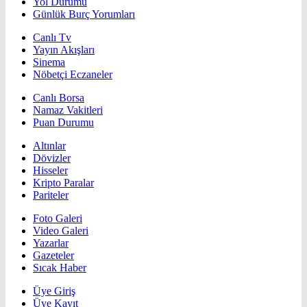
Yol Durumu
Günlük Burç Yorumları
Canlı Tv
Yayın Akışları
Sinema
Nöbetçi Eczaneler
Canlı Borsa
Namaz Vakitleri
Puan Durumu
Altınlar
Dövizler
Hisseler
Kripto Paralar
Pariteler
Foto Galeri
Video Galeri
Yazarlar
Gazeteler
Sıcak Haber
Üye Giriş
Üye Kayıt