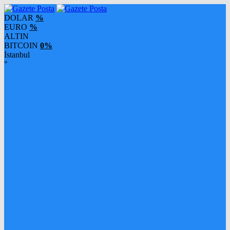
DOLAR
%
EURO
%
ALTIN
BITCOIN
0%
İstanbul
°