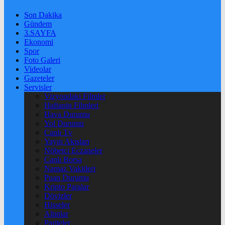
Son Dakika
Gündem
3.SAYFA
Ekonomi
Spor
Foto Galeri
Videolar
Gazeteler
Servisler
Vizyondaki Filmler
Haftanin Filmleri
Hava Durumu
Yol Durumu
Canlı Tv
Yayın Akışları
Nöbetçi Eczaneler
Canlı Borsa
Namaz Vakitleri
Puan Durumu
Kripto Paralar
Dövizler
Hisseler
Altınlar
Pariteler