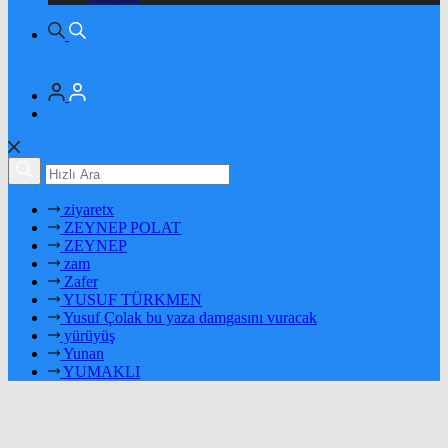
ziyaretx
ZEYNEP POLAT
ZEYNEP
zam
Zafer
YUSUF TÜRKMEN
Yusuf Çolak bu yaza damgasını vuracak
yürüyüş
Yunan
YUMAKLI