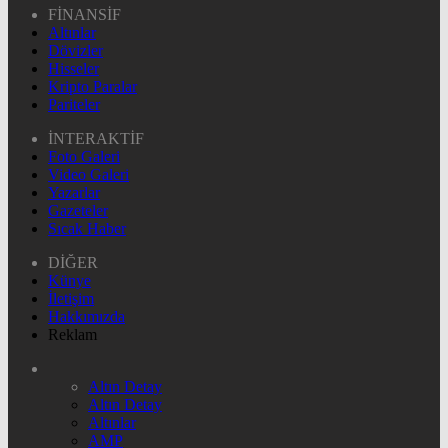
FİNANSİF
Altınlar
Dövizler
Hisseler
Kripto Paralar
Pariteler
İNTERAKTİF
Foto Galeri
Video Galeri
Yazarlar
Gazeteler
Sıcak Haber
DİĞER
Künye
İletişim
Hakkımızda
Reklam
Altın Detay
Altın Detay
Altınlar
AMP