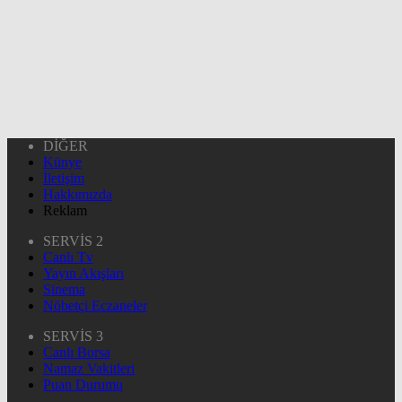
DİĞER
Künye
İletişim
Hakkımızda
Reklam
SERVİS 2
Canlı Tv
Yayın Akışları
Sinema
Nöbetçi Eczaneler
SERVİS 3
Canlı Borsa
Namaz Vakitleri
Puan Durumu