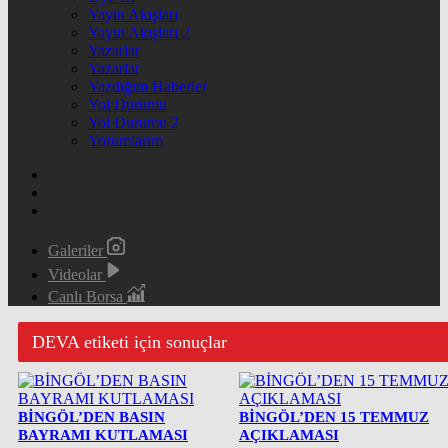
Yayın Akışları
Yayın Akışları 2
Yazarlar
Yazarlar
Yazdığım Haberler
Yol Durumu
Yol Durumu 2
Yorumlarım
Galeriler
Videolar
Canlı Borsa
DEVA etiketi için sonuçlar
BİNGÖL’DEN BASIN
BİNGÖL’DEN 15 TEMMUZ
BAYRAMI KUTLAMASI
AÇIKLAMASI