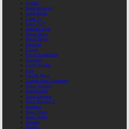
Ayarlar
Beğendiklerim
Canlı Borsa
Canlı Tv
Canlı Tv 2
Deneme Page
Döviz Detay
Döviz Detay
Dövizler
Eczane
Favori İçeriklerim
Gazeteler
Genel Ayarlar
Giriş
Gizlilik İlkesi
Günlük Burç Yorumları
Haber Gönder
Hakkımızda
Hava Durumu
Hava Durumu 2
Header4
Hisse Detay
Hisse Detay
Hisseler
İletişim