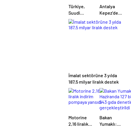
Türkiye,
Antalya
Suudi
Kepez’de
Arabistan
orman
ve
yangını
Pakistan’dan
ortak
savunma
anlaşması
İmalat sektörüne 3 yılda
187,5 milyar liralık destek
Motorine
Bakan
2,16 liralık
Yumaklı:
indirim
Haziranda