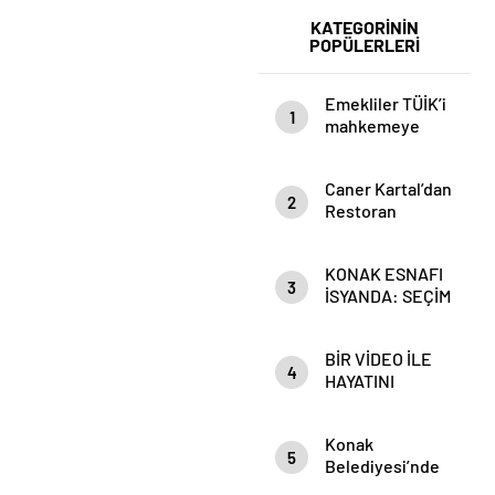
pompaya
127 bin 643
KATEGORİNİN
POPÜLERLERİ
yansıdı
gıda
denetimi
gerçekleştirildi
Emekliler TÜİK’i
1
mahkemeye
verecek
Caner Kartal’dan
2
Restoran
Sektörü İçin
Kritik Uyarı:
KONAK ESNAFI
Kazanan Kim,
3
İSYANDA: SEÇİM
Kaybeden Kim?
ÖNCESİ
VAATLER, SEÇİM
BİR VİDEO İLE
SONRASI
4
HAYATINI
CEZALAR!
DEĞİŞTİREN
ADAM: ÖMER
Konak
KARAHAN
5
Belediyesi’nde
İşyeri Ruhsatı