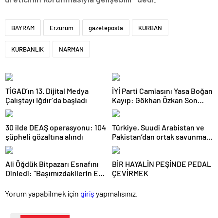
BAYRAM
Erzurum
gazeteposta
KURBAN
KURBANLIK
NARMAN
TİGAD’ın 13. Dijital Medya
İYİ Parti Camiasını Yasa Boğan
Çalıştayı Iğdır’da başladı
Kayıp: Gökhan Özkan Son
Yolculuğuna Uğurlandı
30 ilde DEAŞ operasyonu: 104
Türkiye, Suudi Arabistan ve
şüpheli gözaltına alındı
Pakistan’dan ortak savunma
anlaşması
Ali Öğdük Bitpazarı Esnafını
BİR HAYALİN PEŞİNDE PEDAL
Dinledi: “Başımızdakilerin Eli
ÇEVİRMEK
Her Daim Bizim Cebimizde”
Yorum yapabilmek için
giriş
yapmalısınız.