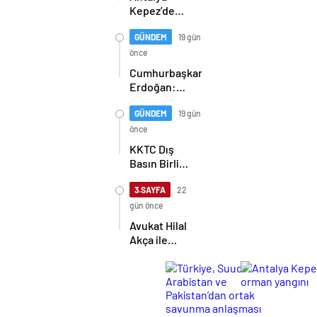
Kepez’de
orman
yangını
GÜNDEM
19 gün
önce
Cumhurbaşkanı
Erdoğan:
Kıbrıs Türk
halkını asla
GÜNDEM
19 gün
yalnız
önce
bırakmayacağız
KKTC Dış
Basın Birliği,
TİMBİR ve
TDGF
3.SAYFA
22
arasında İş
gün önce
Birliği
Avukat Hilal
protokolü
Akça ile
imzalandı
Avukat Fatih
Albayrak
dünya evine
girdi