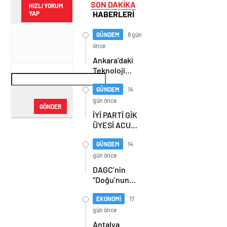
SON DAKİKA
HIZLI YORUM
HABERLERİ
YAP
GÜNDEM
8 gün
önce
Ankara’daki
Teknoloji
Üssü Gazi
Teknopark
GÜNDEM
14
Nasıl
gün önce
GÖNDER
Büyüyor?
İYİ PARTİ GİK
Burcu Alkan
ÜYESİ ACUR,
Bilir Yeni
ERZURUM’DA
Hedefleri
PARTİLİLERLE
GÜNDEM
14
Anlattı
BULUŞTU
gün önce
DAGC’nin
“Doğu’nun
Medya
Oscarları”
EKONOMİ
17
sahiplerini
gün önce
buldu
Antalya