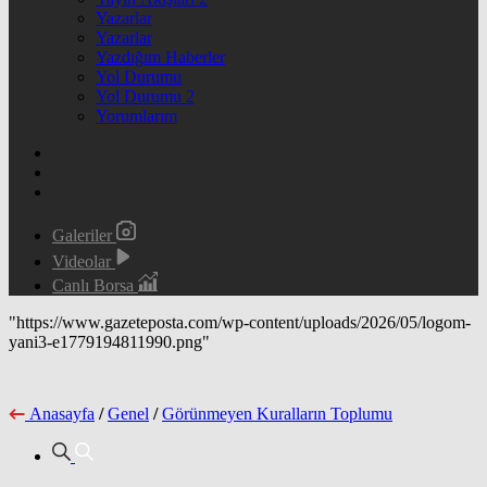
Yazarlar
Yazarlar
Yazdığım Haberler
Yol Durumu
Yol Durumu 2
Yorumlarım
Galeriler
Videolar
Canlı Borsa
"https://www.gazeteposta.com/wp-content/uploads/2026/05/logom-
yani3-e1779194811990.png"
Anasayfa
/
Genel
/
Görünmeyen Kuralların Toplumu