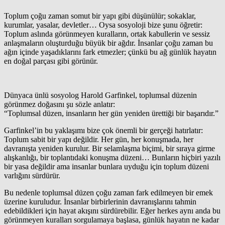
Toplum çoğu zaman somut bir yapı gibi düşünülür; sokaklar,
kurumlar, yasalar, devletler… Oysa sosyoloji bize şunu öğretir:
Toplum aslında görünmeyen kuralların, ortak kabullerin ve sessiz
anlaşmaların oluşturduğu büyük bir ağdır. İnsanlar çoğu zaman bu
ağın içinde yaşadıklarını fark etmezler; çünkü bu ağ günlük hayatın
en doğal parçası gibi görünür.
Dünyaca ünlü sosyolog Harold Garfinkel, toplumsal düzenin
görünmez doğasını şu sözle anlatır:
“Toplumsal düzen, insanların her gün yeniden ürettiği bir başarıdır.”
Garfinkel’in bu yaklaşımı bize çok önemli bir gerçeği hatırlatır:
Toplum sabit bir yapı değildir. Her gün, her konuşmada, her
davranışta yeniden kurulur. Bir selamlaşma biçimi, bir sıraya girme
alışkanlığı, bir toplantıdaki konuşma düzeni… Bunların hiçbiri yazılı
bir yasa değildir ama insanlar bunlara uyduğu için toplum düzeni
varlığını sürdürür.
Bu nedenle toplumsal düzen çoğu zaman fark edilmeyen bir emek
üzerine kuruludur. İnsanlar birbirlerinin davranışlarını tahmin
edebildikleri için hayat akışını sürdürebilir. Eğer herkes aynı anda bu
görünmeyen kuralları sorgulamaya başlasa, günlük hayatın ne kadar