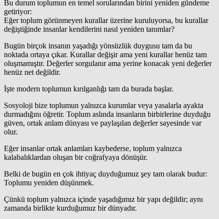
Bu durum toplumun en temel sorularından birini yeniden gündeme
getiriyor:
Eğer toplum görünmeyen kurallar üzerine kuruluyorsa, bu kurallar
değiştiğinde insanlar kendilerini nasıl yeniden tanımlar?
Bugün birçok insanın yaşadığı yönsüzlük duygusu tam da bu
noktada ortaya çıkar. Kurallar değişir ama yeni kurallar henüz tam
oluşmamıştır. Değerler sorgulanır ama yerine konacak yeni değerler
henüz net değildir.
İşte modern toplumun kırılganlığı tam da burada başlar.
Sosyoloji bize toplumun yalnızca kurumlar veya yasalarla ayakta
durmadığını öğretir. Toplum aslında insanların birbirlerine duyduğu
güven, ortak anlam dünyası ve paylaşılan değerler sayesinde var
olur.
Eğer insanlar ortak anlamları kaybederse, toplum yalnızca
kalabalıklardan oluşan bir coğrafyaya dönüşür.
Belki de bugün en çok ihtiyaç duyduğumuz şey tam olarak budur:
Toplumu yeniden düşünmek.
Çünkü toplum yalnızca içinde yaşadığımız bir yapı değildir; aynı
zamanda birlikte kurduğumuz bir dünyadır.