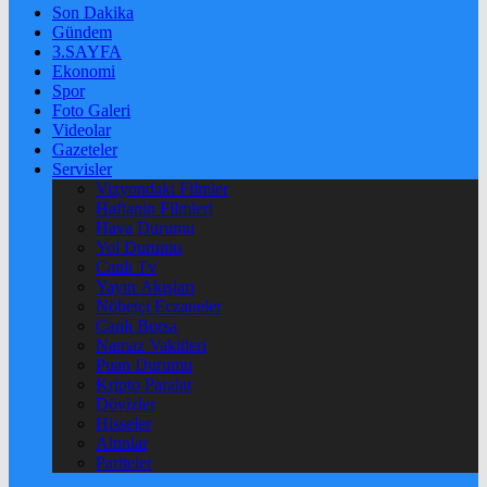
Son Dakika
Gündem
3.SAYFA
Ekonomi
Spor
Foto Galeri
Videolar
Gazeteler
Servisler
Vizyondaki Filmler
Haftanin Filmleri
Hava Durumu
Yol Durumu
Canlı Tv
Yayın Akışları
Nöbetçi Eczaneler
Canlı Borsa
Namaz Vakitleri
Puan Durumu
Kripto Paralar
Dövizler
Hisseler
Altınlar
Pariteler