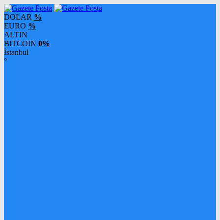
DOLAR
%
EURO
%
ALTIN
BITCOIN
0%
İstanbul
°