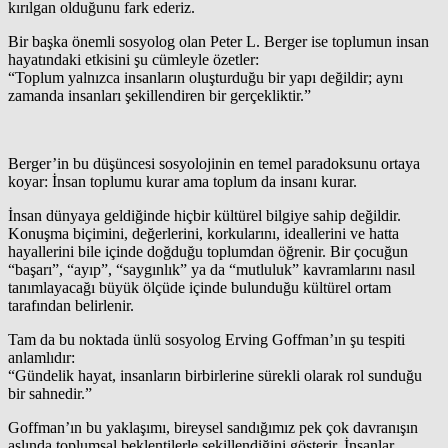
kırılgan olduğunu fark ederiz.
Bir başka önemli sosyolog olan Peter L. Berger ise toplumun insan
hayatındaki etkisini şu cümleyle özetler:
“Toplum yalnızca insanların oluşturduğu bir yapı değildir; aynı
zamanda insanları şekillendiren bir gerçekliktir.”
Berger’in bu düşüncesi sosyolojinin en temel paradoksunu ortaya
koyar: İnsan toplumu kurar ama toplum da insanı kurar.
İnsan dünyaya geldiğinde hiçbir kültürel bilgiye sahip değildir.
Konuşma biçimini, değerlerini, korkularını, ideallerini ve hatta
hayallerini bile içinde doğduğu toplumdan öğrenir. Bir çocuğun
“başarı”, “ayıp”, “saygınlık” ya da “mutluluk” kavramlarını nasıl
tanımlayacağı büyük ölçüde içinde bulunduğu kültürel ortam
tarafından belirlenir.
Tam da bu noktada ünlü sosyolog Erving Goffman’ın şu tespiti
anlamlıdır:
“Gündelik hayat, insanların birbirlerine sürekli olarak rol sunduğu
bir sahnedir.”
Goffman’ın bu yaklaşımı, bireysel sandığımız pek çok davranışın
aslında toplumsal beklentilerle şekillendiğini gösterir. İnsanlar