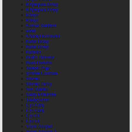
Kriptopara Detay
Kriptopara Detay
Künye
Künye
Namaz Vakitleri
nnbil
Nöbetçi Eczaneler
Parite Detay
Parite Detay
Pariteler
Profili Düzenle
Puan Durumu
Sample Page
Şifremi Unuttum
Sinema
Sinema Detay
Son Dakika
Takip Ettiklerim
Takipçilerim
Üye Giriş
Üye Giriş
Üye Ol
Üye Ol
Yayın Akışları
Yayın Akışları 2