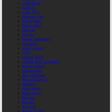
Canlı Borsa
Canlı Tv
Canlı Tv 2
Deneme Page
Döviz Detay
Döviz Detay
Dövizler
Eczane
Favori İçeriklerim
Gazeteler
Genel Ayarlar
Giriş
Gizlilik İlkesi
Günlük Burç Yorumları
Haber Gönder
Hakkımızda
Hava Durumu
Hava Durumu 2
Header4
Hisse Detay
Hisse Detay
Hisseler
İletişim
Kayıt Ol
Kripto Paralar