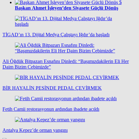
5
Başkan Ahmet İşleyen’den Siyasete Güçlü Dönüş
TİGAD’ın 13. Dijital Medya Çalıştayı Iğdır’da başladı
Ali Öğdük Bitpazarı Esnafını Dinledi: “Başımızdakilerin Eli Her
Daim Bizim Cebimizde”
BİR HAYALİN PEŞİNDE PEDAL ÇEVİRMEK
Fetih Camii restorasyonun ardından ibadete açıldı
Antalya Kepez’de orman yangını