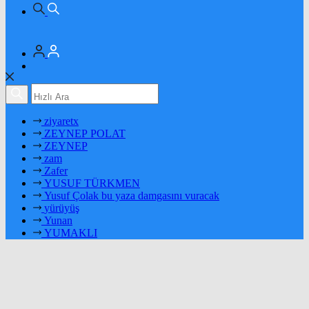
ziyaretx
ZEYNEP POLAT
ZEYNEP
zam
Zafer
YUSUF TÜRKMEN
Yusuf Çolak bu yaza damgasını vuracak
yürüyüş
Yunan
YUMAKLI