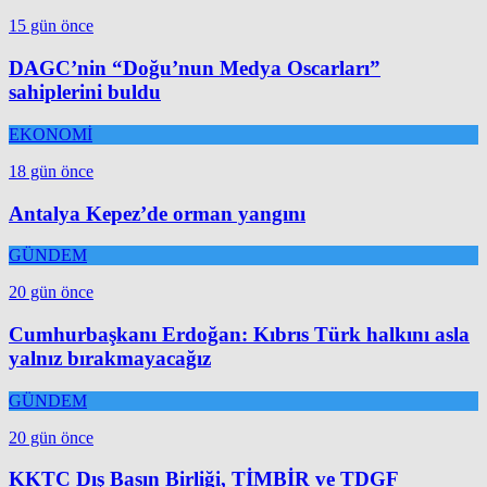
15 gün önce
DAGC’nin “Doğu’nun Medya Oscarları”
sahiplerini buldu
EKONOMİ
18 gün önce
Antalya Kepez’de orman yangını
GÜNDEM
20 gün önce
Cumhurbaşkanı Erdoğan: Kıbrıs Türk halkını asla
yalnız bırakmayacağız
GÜNDEM
20 gün önce
KKTC Dış Basın Birliği, TİMBİR ve TDGF