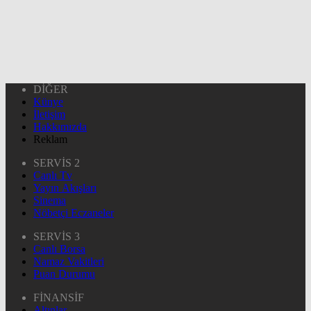
DİĞER
Künye
İletişim
Hakkımızda
Reklam
SERVİS 2
Canlı Tv
Yayın Akışları
Sinema
Nöbetçi Eczaneler
SERVİS 3
Canlı Borsa
Namaz Vakitleri
Puan Durumu
FİNANSİF
Altınlar