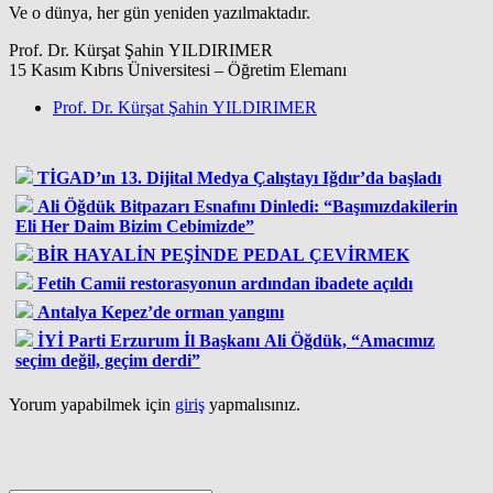
Ve o dünya, her gün yeniden yazılmaktadır.
Prof. Dr. Kürşat Şahin YILDIRIMER
15 Kasım Kıbrıs Üniversitesi – Öğretim Elemanı
Prof. Dr. Kürşat Şahin YILDIRIMER
TİGAD’ın 13. Dijital Medya Çalıştayı Iğdır’da başladı
Ali Öğdük Bitpazarı Esnafını Dinledi: “Başımızdakilerin
Eli Her Daim Bizim Cebimizde”
BİR HAYALİN PEŞİNDE PEDAL ÇEVİRMEK
Fetih Camii restorasyonun ardından ibadete açıldı
Antalya Kepez’de orman yangını
İYİ Parti Erzurum İl Başkanı Ali Öğdük, “Amacımız
seçim değil, geçim derdi”
Yorum yapabilmek için
giriş
yapmalısınız.