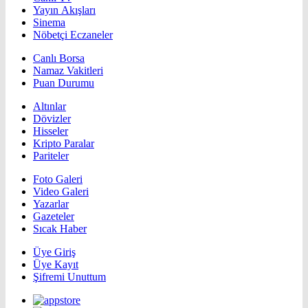
Yayın Akışları
Sinema
Nöbetçi Eczaneler
Canlı Borsa
Namaz Vakitleri
Puan Durumu
Altınlar
Dövizler
Hisseler
Kripto Paralar
Pariteler
Foto Galeri
Video Galeri
Yazarlar
Gazeteler
Sıcak Haber
Üye Giriş
Üye Kayıt
Şifremi Unuttum