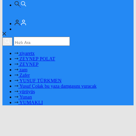
ziyaretx
ZEYNEP POLAT
ZEYNEP
zam
Zafer
YUSUF TÜRKMEN
Yusuf Çolak bu yaza damgasını vuracak
yürüyüş
Yunan
YUMAKLI