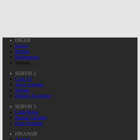
DİĞER
Künye
İletişim
Hakkımızda
Reklam
SERVİS 2
Canlı Tv
Yayın Akışları
Sinema
Nöbetçi Eczaneler
SERVİS 3
Canlı Borsa
Namaz Vakitleri
Puan Durumu
FİNANSİF
Altınlar