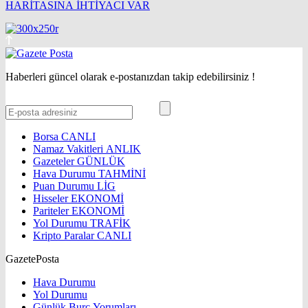
HARİTASINA İHTİYACI VAR
Haberleri güncel olarak e-postanızdan takip edebilirsiniz !
Borsa
CANLI
Namaz Vakitleri
ANLIK
Gazeteler
GÜNLÜK
Hava Durumu
TAHMİNİ
Puan Durumu
LİG
Hisseler
EKONOMİ
Pariteler
EKONOMİ
Yol Durumu
TRAFİK
Kripto Paralar
CANLI
GazetePosta
Hava Durumu
Yol Durumu
Günlük Burç Yorumları