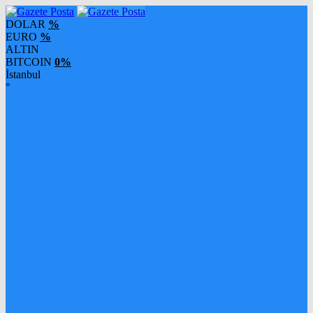
DOLAR
%
EURO
%
ALTIN
BITCOIN
0%
İstanbul
°