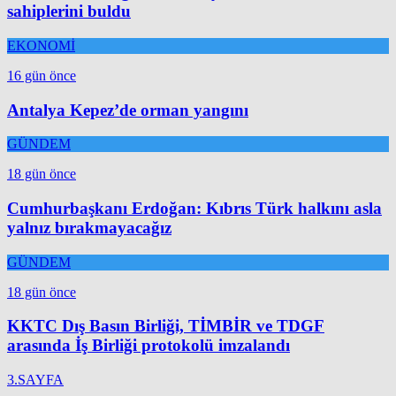
sahiplerini buldu
EKONOMİ
16 gün önce
Antalya Kepez’de orman yangını
GÜNDEM
18 gün önce
Cumhurbaşkanı Erdoğan: Kıbrıs Türk halkını asla
yalnız bırakmayacağız
GÜNDEM
18 gün önce
KKTC Dış Basın Birliği, TİMBİR ve TDGF
arasında İş Birliği protokolü imzalandı
3.SAYFA