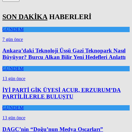
SON DAKİKA
HABERLERİ
GÜNDEM
7 gün önce
Ankara’daki Teknoloji Üssü Gazi Teknopark Nasıl
Büyüyor? Burcu Alkan Bilir Yeni Hedefleri Anlattı
GÜNDEM
13 gün önce
İYİ PARTİ GİK ÜYESİ ACUR, ERZURUM’DA
PARTİLİLERLE BULUŞTU
GÜNDEM
13 gün önce
DAGC’nin “Doğu’nun Medya Oscarları”