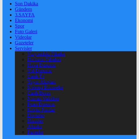
Son Dakika
Gündem
3.SAYFA
Ekonomi
Spor
Foto Galeri
Videolar
Gazeteler
Servisler
Vizyondaki Filmler
Haftanin Filmleri
Hava Durumu
Yol Durumu
Canlı Tv
Yayın Akışları
Nöbetçi Eczaneler
Canlı Borsa
Namaz Vakitleri
Puan Durumu
Kripto Paralar
Dövizler
Hisseler
Altınlar
Pariteler