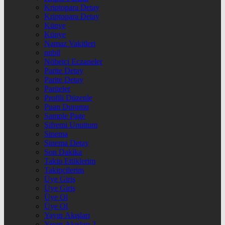
Kriptopara Detay
Kriptopara Detay
Künye
Künye
Namaz Vakitleri
nnbil
Nöbetçi Eczaneler
Parite Detay
Parite Detay
Pariteler
Profili Düzenle
Puan Durumu
Sample Page
Şifremi Unuttum
Sinema
Sinema Detay
Son Dakika
Takip Ettiklerim
Takipçilerim
Üye Giriş
Üye Giriş
Üye Ol
Üye Ol
Yayın Akışları
Yayın Akışları 2