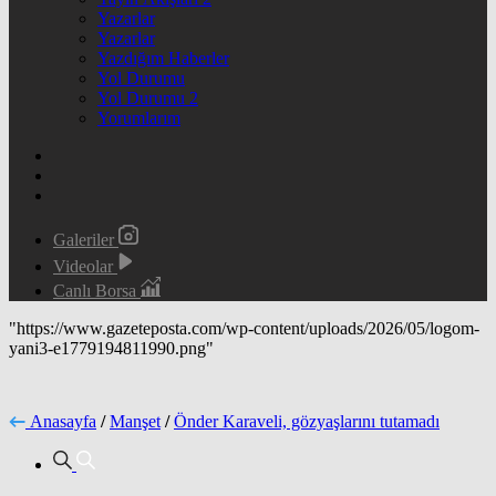
Yazarlar
Yazarlar
Yazdığım Haberler
Yol Durumu
Yol Durumu 2
Yorumlarım
Galeriler
Videolar
Canlı Borsa
"https://www.gazeteposta.com/wp-content/uploads/2026/05/logom-
yani3-e1779194811990.png"
Anasayfa
/
Manşet
/
Önder Karaveli, gözyaşlarını tutamadı