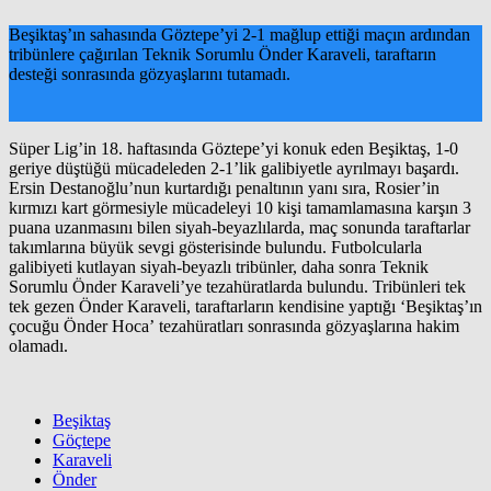
Beşiktaş’ın sahasında Göztepe’yi 2-1 mağlup ettiği maçın ardından
tribünlere çağırılan Teknik Sorumlu Önder Karaveli, taraftarın
desteği sonrasında gözyaşlarını tutamadı.
Süper Lig’in 18. haftasında Göztepe’yi konuk eden Beşiktaş, 1-0
geriye düştüğü mücadeleden 2-1’lik galibiyetle ayrılmayı başardı.
Ersin Destanoğlu’nun kurtardığı penaltının yanı sıra, Rosier’in
kırmızı kart görmesiyle mücadeleyi 10 kişi tamamlamasına karşın 3
puana uzanmasını bilen siyah-beyazlılarda, maç sonunda taraftarlar
takımlarına büyük sevgi gösterisinde bulundu. Futbolcularla
galibiyeti kutlayan siyah-beyazlı tribünler, daha sonra Teknik
Sorumlu Önder Karaveli’ye tezahüratlarda bulundu. Tribünleri tek
tek gezen Önder Karaveli, taraftarların kendisine yaptığı ‘Beşiktaş’ın
çocuğu Önder Hoca’ tezahüratları sonrasında gözyaşlarına hakim
olamadı.
Beşiktaş
Göçtepe
Karaveli
Önder