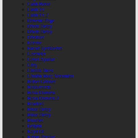
Canlı Borsa
Canlı Tv
Canlı Tv 2
Deneme Page
Döviz Detay
Döviz Detay
Dövizler
Eczane
Favori İçeriklerim
Gazeteler
Genel Ayarlar
Giriş
Gizlilik İlkesi
Günlük Burç Yorumları
Haber Gönder
Hakkımızda
Hava Durumu
Hava Durumu 2
Header4
Hisse Detay
Hisse Detay
Hisseler
İletişim
Kayıt Ol
Kripto Paralar