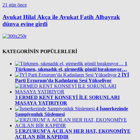
21 gün önce
Avukat Hilal Akça ile Avukat Fatih Albayrak
dünya evine girdi
KATEGORİNİN POPÜLERLERİ
1
Türkmen, sıkmadık el, girmedik gönül bırakmıyor…
2
İYİ
Parti Erzurum’da Kadınların Sesi Yükseliyor
3
ERMED KENT KONSEYİ İLE SORUNLARI
MASAYA YATIRIYOR
4
İşmerkezinde
Şampiyonluk Süslemesi
5
ERZURUM’A AÇILAN HER HAT, EKONOMİYE
AÇILAN BİR KAPIDIR