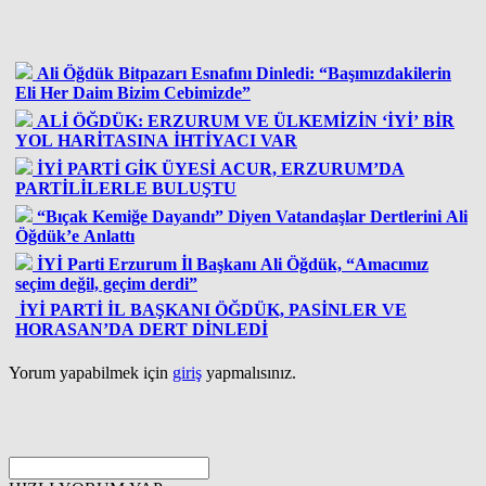
Ali Öğdük Bitpazarı Esnafını Dinledi: “Başımızdakilerin
Eli Her Daim Bizim Cebimizde”
ALİ ÖĞDÜK: ERZURUM VE ÜLKEMİZİN ‘İYİ’ BİR
YOL HARİTASINA İHTİYACI VAR
İYİ PARTİ GİK ÜYESİ ACUR, ERZURUM’DA
PARTİLİLERLE BULUŞTU
“Bıçak Kemiğe Dayandı” Diyen Vatandaşlar Dertlerini Ali
Öğdük’e Anlattı
İYİ Parti Erzurum İl Başkanı Ali Öğdük, “Amacımız
seçim değil, geçim derdi”
İYİ PARTİ İL BAŞKANI ÖĞDÜK, PASİNLER VE
HORASAN’DA DERT DİNLEDİ
Yorum yapabilmek için
giriş
yapmalısınız.