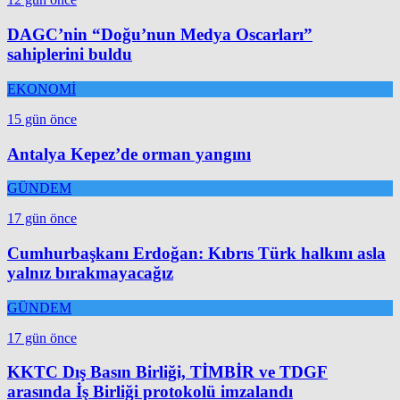
DAGC’nin “Doğu’nun Medya Oscarları”
sahiplerini buldu
EKONOMİ
15 gün önce
Antalya Kepez’de orman yangını
GÜNDEM
17 gün önce
Cumhurbaşkanı Erdoğan: Kıbrıs Türk halkını asla
yalnız bırakmayacağız
GÜNDEM
17 gün önce
KKTC Dış Basın Birliği, TİMBİR ve TDGF
arasında İş Birliği protokolü imzalandı