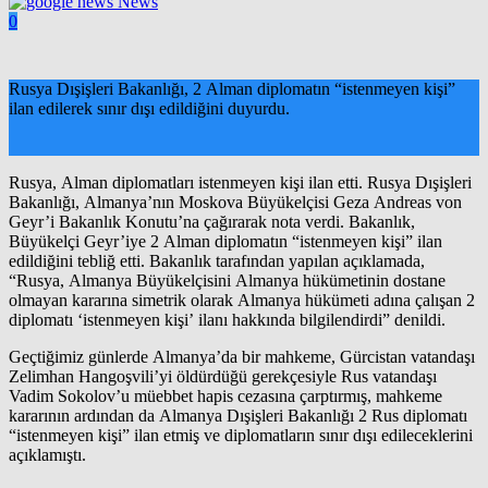
News
0
Rusya Dışişleri Bakanlığı, 2 Alman diplomatın “istenmeyen kişi”
ilan edilerek sınır dışı edildiğini duyurdu.
Rusya, Alman diplomatları istenmeyen kişi ilan etti. Rusya Dışişleri
Bakanlığı, Almanya’nın Moskova Büyükelçisi Geza Andreas von
Geyr’i Bakanlık Konutu’na çağırarak nota verdi. Bakanlık,
Büyükelçi Geyr’iye 2 Alman diplomatın “istenmeyen kişi” ilan
edildiğini tebliğ etti. Bakanlık tarafından yapılan açıklamada,
“Rusya, Almanya Büyükelçisini Almanya hükümetinin dostane
olmayan kararına simetrik olarak Almanya hükümeti adına çalışan 2
diplomatı ‘istenmeyen kişi’ ilanı hakkında bilgilendirdi” denildi.
Geçtiğimiz günlerde Almanya’da bir mahkeme, Gürcistan vatandaşı
Zelimhan Hangoşvili’yi öldürdüğü gerekçesiyle Rus vatandaşı
Vadim Sokolov’u müebbet hapis cezasına çarptırmış, mahkeme
kararının ardından da Almanya Dışişleri Bakanlığı 2 Rus diplomatı
“istenmeyen kişi” ilan etmiş ve diplomatların sınır dışı edileceklerini
açıklamıştı.