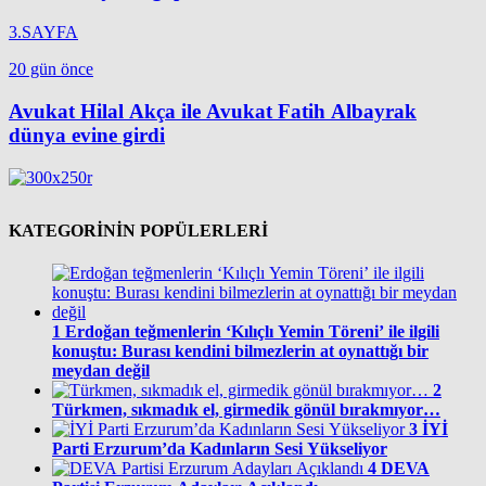
3.SAYFA
20 gün önce
Avukat Hilal Akça ile Avukat Fatih Albayrak
dünya evine girdi
KATEGORİNİN POPÜLERLERİ
1
Erdoğan teğmenlerin ‘Kılıçlı Yemin Töreni’ ile ilgili
konuştu: Burası kendini bilmezlerin at oynattığı bir
meydan değil
2
Türkmen, sıkmadık el, girmedik gönül bırakmıyor…
3
İYİ
Parti Erzurum’da Kadınların Sesi Yükseliyor
4
DEVA