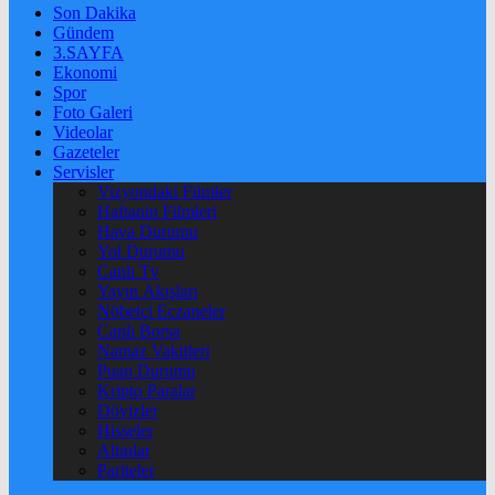
Son Dakika
Gündem
3.SAYFA
Ekonomi
Spor
Foto Galeri
Videolar
Gazeteler
Servisler
Vizyondaki Filmler
Haftanin Filmleri
Hava Durumu
Yol Durumu
Canlı Tv
Yayın Akışları
Nöbetçi Eczaneler
Canlı Borsa
Namaz Vakitleri
Puan Durumu
Kripto Paralar
Dövizler
Hisseler
Altınlar
Pariteler