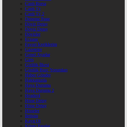
Canlı Borsa
Canlı Tv
Canlı Tv 2
Deneme Page
Döviz Detay
Döviz Detay
Dövizler
Eczane
Favori İçeriklerim
Gazeteler
Genel Ayarlar
Giriş
Gizlilik İlkesi
Günlük Burç Yorumları
Haber Gönder
Hakkımızda
Hava Durumu
Hava Durumu 2
Header4
Hisse Detay
Hisse Detay
Hisseler
İletişim
Kayıt Ol
Kripto Paralar