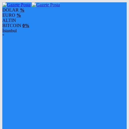
DOLAR
%
EURO
%
ALTIN
BITCOIN
0%
İstanbul
°