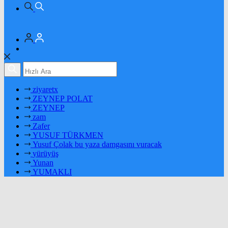
ziyaretx
ZEYNEP POLAT
ZEYNEP
zam
Zafer
YUSUF TÜRKMEN
Yusuf Çolak bu yaza damgasını vuracak
yürüyüş
Yunan
YUMAKLI