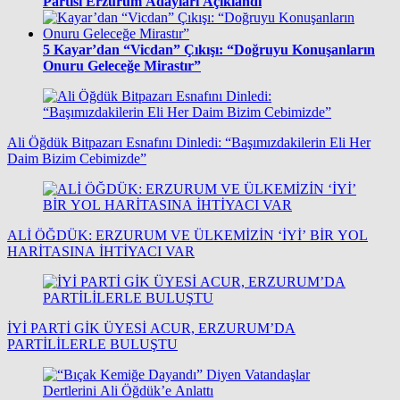
Partisi Erzurum Adayları Açıklandı
5
Kayar’dan “Vicdan” Çıkışı: “Doğruyu Konuşanların
Onuru Geleceğe Mirastır”
Ali Öğdük Bitpazarı Esnafını Dinledi: “Başımızdakilerin Eli Her
Daim Bizim Cebimizde”
ALİ ÖĞDÜK: ERZURUM VE ÜLKEMİZİN ‘İYİ’ BİR YOL
HARİTASINA İHTİYACI VAR
İYİ PARTİ GİK ÜYESİ ACUR, ERZURUM’DA
PARTİLİLERLE BULUŞTU