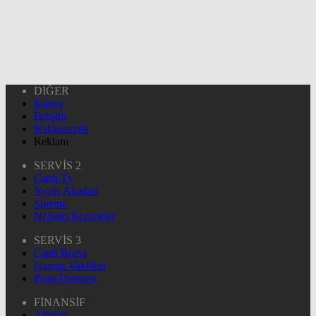
DİĞER
Künye
İletişim
Hakkımızda
Reklam
SERVİS 2
Canlı Tv
Yayın Akışları
Sinema
Nöbetçi Eczaneler
SERVİS 3
Canlı Borsa
Namaz Vakitleri
Puan Durumu
FİNANSİF
Altınlar