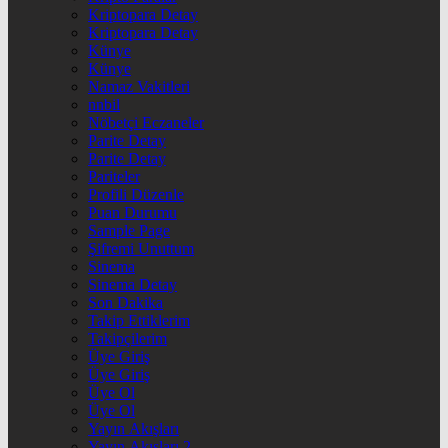
Kriptopara Detay
Kriptopara Detay
Künye
Künye
Namaz Vakitleri
nnbil
Nöbetçi Eczaneler
Parite Detay
Parite Detay
Pariteler
Profili Düzenle
Puan Durumu
Sample Page
Şifremi Unuttum
Sinema
Sinema Detay
Son Dakika
Takip Ettiklerim
Takipçilerim
Üye Giriş
Üye Giriş
Üye Ol
Üye Ol
Yayın Akışları
Yayın Akışları 2