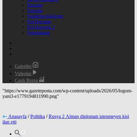
Yazarlar
Yazarlar
Yazdığım Haberler
Yol Durumu
Yol Durumu 2
Yorumlarım
Galeriler
Videolar
Canlı Borsa
"https://www.gazeteposta.com/wp-content/uploads/2026/05/logom-
yani3-e1779194811990.png"
Anasayfa
/
Politika
/
Rusya 2 Alman diplomatı istenmeyen kişi
ilan etti