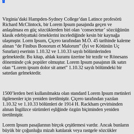
0
Virginia’daki Hampden-Sydney College’dan Latince profesörü
Richard McClintock, bir Lorem Ipsum pasajında geçen ve
anlaşılması en güç sözcüklerden biri olan ‘consectetur’ sözcüğünün
klasik edebiyattaki örneklerini incelediğinde kesin bir kaynağa
ulaşmıştır. Lorm Ipsum, Çiçero tarafından M.Ö. 45 tarihinde kaleme
alınan “de Finibus Bonorum et Malorum” (İyi ve Kötünün Uç
Sınırları) eserinin 1.10.32 ve 1.10.33 sayılı bölümlerinden
gelmektedir. Bu kitap, ahlak kuramı üzerine bir tezdir ve Rönesans
döneminde çok popüler olmuştur. Lorem Ipsum pasajının ilk satırı
olan “Lorem ipsum dolor sit amet” 1.10.32 sayılı bölümdeki bir
satırdan gelmektedir.
1500’lerden beri kullanılmakta olan standard Lorem Ipsum metinleri
ilgilenenler için yeniden üretilmiştir. Çiçero tarafından yazılan
1.10.32 ve 1.10.33 bölümleri de 1914 H. Rackham çevirisinden
alınan İngilizce sürümleri eşliğinde özgün biçiminden yeniden
üretilmiştir.
Lorem Ipsum pasajlarının birçok çeşitlemesi vardır. Ancak bunların
büyük bir çoğunluğu mizah katılarak veya rastgele sözcükler