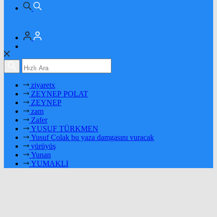
ziyaretx
ZEYNEP POLAT
ZEYNEP
zam
Zafer
YUSUF TÜRKMEN
Yusuf Çolak bu yaza damgasını vuracak
yürüyüş
Yunan
YUMAKLI