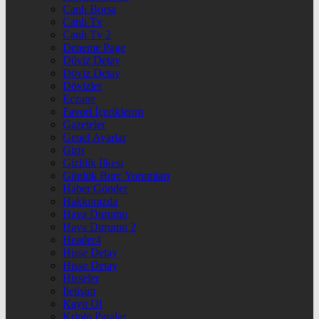
Canlı Borsa
Canlı Tv
Canlı Tv 2
Deneme Page
Döviz Detay
Döviz Detay
Dövizler
Eczane
Favori İçeriklerim
Gazeteler
Genel Ayarlar
Giriş
Gizlilik İlkesi
Günlük Burç Yorumları
Haber Gönder
Hakkımızda
Hava Durumu
Hava Durumu 2
Header4
Hisse Detay
Hisse Detay
Hisseler
İletişim
Kayıt Ol
Kripto Paralar