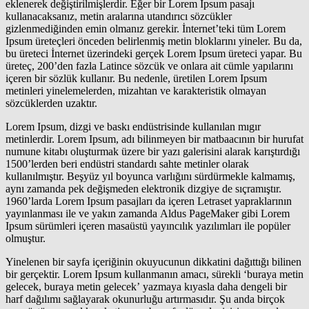
eklenerek değiştirilmişlerdir. Eğer bir Lorem Ipsum pasajı
kullanacaksanız, metin aralarına utandırıcı sözcükler
gizlenmediğinden emin olmanız gerekir. İnternet’teki tüm Lorem
Ipsum üreteçleri önceden belirlenmiş metin bloklarını yineler. Bu da,
bu üreteci İnternet üzerindeki gerçek Lorem Ipsum üreteci yapar. Bu
üreteç, 200’den fazla Latince sözcük ve onlara ait cümle yapılarını
içeren bir sözlük kullanır. Bu nedenle, üretilen Lorem Ipsum
metinleri yinelemelerden, mizahtan ve karakteristik olmayan
sözcüklerden uzaktır.
Lorem Ipsum, dizgi ve baskı endüstrisinde kullanılan mıgır
metinlerdir. Lorem Ipsum, adı bilinmeyen bir matbaacının bir hurufat
numune kitabı oluşturmak üzere bir yazı galerisini alarak karıştırdığı
1500’lerden beri endüstri standardı sahte metinler olarak
kullanılmıştır. Beşyüz yıl boyunca varlığını sürdürmekle kalmamış,
aynı zamanda pek değişmeden elektronik dizgiye de sıçramıştır.
1960’larda Lorem Ipsum pasajları da içeren Letraset yapraklarının
yayınlanması ile ve yakın zamanda Aldus PageMaker gibi Lorem
Ipsum sürümleri içeren masaüstü yayıncılık yazılımları ile popüler
olmuştur.
Yinelenen bir sayfa içeriğinin okuyucunun dikkatini dağıttığı bilinen
bir gerçektir. Lorem Ipsum kullanmanın amacı, sürekli ‘buraya metin
gelecek, buraya metin gelecek’ yazmaya kıyasla daha dengeli bir
harf dağılımı sağlayarak okunurluğu artırmasıdır. Şu anda birçok