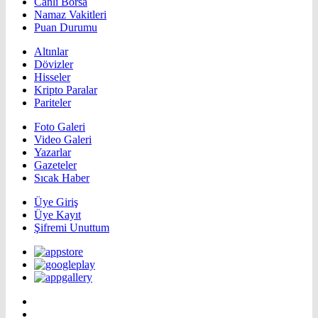
Canlı Borsa
Namaz Vakitleri
Puan Durumu
Altınlar
Dövizler
Hisseler
Kripto Paralar
Pariteler
Foto Galeri
Video Galeri
Yazarlar
Gazeteler
Sıcak Haber
Üye Giriş
Üye Kayıt
Şifremi Unuttum