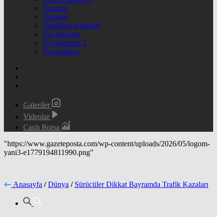
Yazarlar
Yazarlar
Yazdığım Haberler
Yol Durumu
Yol Durumu 2
Yorumlarım
Galeriler
Videolar
Canlı Borsa
"https://www.gazeteposta.com/wp-content/uploads/2026/05/logom-
yani3-e1779194811990.png"
Anasayfa
/
Dünya
/
Sürücüler Dikkat Bayramda Trafik Kazaları