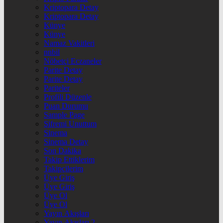
Kriptopara Detay
Kriptopara Detay
Künye
Künye
Namaz Vakitleri
nnbil
Nöbetçi Eczaneler
Parite Detay
Parite Detay
Pariteler
Profili Düzenle
Puan Durumu
Sample Page
Şifremi Unuttum
Sinema
Sinema Detay
Son Dakika
Takip Ettiklerim
Takipçilerim
Üye Giriş
Üye Giriş
Üye Ol
Üye Ol
Yayın Akışları
Yayın Akışları 2