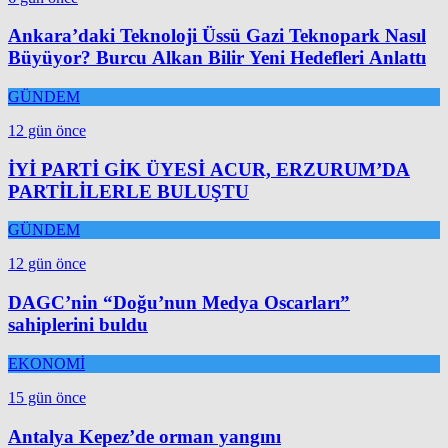
Ankara’daki Teknoloji Üssü Gazi Teknopark Nasıl
Büyüyor? Burcu Alkan Bilir Yeni Hedefleri Anlattı
GÜNDEM
12 gün önce
İYİ PARTİ GİK ÜYESİ ACUR, ERZURUM’DA
PARTİLİLERLE BULUŞTU
GÜNDEM
12 gün önce
DAGC’nin “Doğu’nun Medya Oscarları”
sahiplerini buldu
EKONOMİ
15 gün önce
Antalya Kepez’de orman yangını