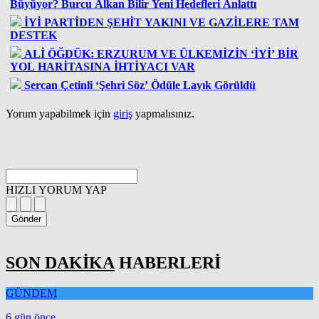
Büyüyor? Burcu Alkan Bilir Yeni Hedefleri Anlattı
İYİ PARTİDEN ŞEHİT YAKINI VE GAZİLERE TAM
DESTEK
ALİ ÖĞDÜK: ERZURUM VE ÜLKEMİZİN ‘İYİ’ BİR
YOL HARİTASINA İHTİYACI VAR
Sercan Çetinli ‘Şehri Söz’ Ödüle Layık Görüldü
Yorum yapabilmek için
giriş
yapmalısınız.
HIZLI YORUM YAP
Gönder
SON DAKİKA
HABERLERİ
GÜNDEM
6 gün önce