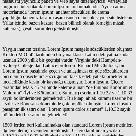
masaüstü yayıncılık paketi ve web sayfa düzenleyicisi, varsayılan
mıgır metinler olarak Lorem Ipsum kullanmaktadır. Ayrıca arama
motorlarında ‘lorem ipsum’ anahtar sözcükleri ile arama
yapıldığında henüz tasarım aşamasında olan çok sayıda site listelenir.
Yıllar içinde, bazen kazara, bazen bilinçli olarak (örneğin mizah
katılarak), çeşitli sürümleri geliştirilmiştir.
Yaygın inancın tersine, Lorem Ipsum rastgele sözcüklerden oluşmaz.
Kökleri M.Ö. 45 tarihinden bu yana klasik Latin edebiyatına kadar
uzanan 2000 yıllık bir geçmişi vardır. Virginia’daki Hampden-
Sydney College’dan Latince profesörü Richard McClintock, bir
Lorem Ipsum pasajında geçen ve anlaşılması en güç sözcüklerden
biri olan ‘consectetur’ sözcüğünün klasik edebiyattaki örneklerini
incelediğinde kesin bir kaynağa ulaşmıştır. Lorm Ipsum, Çiçero
tarafından M.Ö. 45 tarihinde kaleme alınan “de Finibus Bonorum et
Malorum” (İyi ve Kötünün Uç Sınırları) eserinin 1.10.32 ve 1.10.33
sayılı bölümlerinden gelmektedir. Bu kitap, ahlak kuramı üzerine bir
tezdir ve Rönesans döneminde çok popüler olmuştur. Lorem Ipsum
pasajının ilk satırı olan “Lorem ipsum dolor sit amet” 1.10.32 sayılı
bölümdeki bir satırdan gelmektedir.
1500’lerden beri kullanılmakta olan standard Lorem Ipsum metinleri
ilgilenenler için yeniden üretilmiştir. Çiçero tarafından yazılan
1.10.32 ve 1.10.33 bölümleri de 1914 H. Rackham çevirisinden