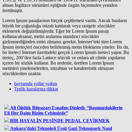
alınan İngilizce sürümleri eşliğinde özgün biçiminden yeniden
üretilmiştir.
Lorem Ipsum pasajlarının birçok çeşitlemesi vardır. Ancak bunların
büyük bir çoğunluğu mizah katılarak veya rastgele sözcükler
eklenerek değiştirilmişlerdir. Eğer bir Lorem Ipsum pasajı
kullanacaksanız, metin aralarına utandırıcı sözcükler
gizlenmediğinden emin olmanız gerekir. İnternet’teki tüm Lorem
Ipsum üreteçleri önceden belirlenmiş metin bloklarını yineler. Bu da,
bu üreteci İnternet üzerindeki gerçek Lorem Ipsum üreteci yapar. Bu
üreteç, 200’den fazla Latince sözcük ve onlara ait cümle yapılarını
içeren bir sözlük kullanır. Bu nedenle, üretilen Lorem Ipsum
metinleri yinelemelerden, mizahtan ve karakteristik olmayan
sözcüklerden uzaktır.
bayramda yollar yoğun
Trafik kazalarına dikkat
Ali Öğdük Bitpazarı Esnafını Dinledi: “Başımızdakilerin
Eli Her Daim Bizim Cebimizde”
BİR HAYALİN PEŞİNDE PEDAL ÇEVİRMEK
Ankara’daki Teknoloji Üssü Gazi Teknopark Nasıl