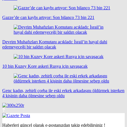
Gazze’de can kaybı artıyor: Son bilanço 73 bin 221
Devrim Muhafızları Komutanı açıkladı: İsrail’in hayal dahi
edemeyeceği bir saldırı olacak
10 bin Kuzey Kore askeri Rusya için savaşacak
Genç kadın, zehirli çorba ile eski erkek arkadaşını öldürmek isterken
4 kişinin daha ölmesine sebep oldu
Haberleri güncel olarak e-postanızdan takip edebilirsiniz !