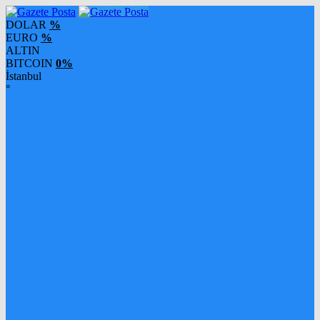
DOLAR
%
EURO
%
ALTIN
BITCOIN
0%
İstanbul
°