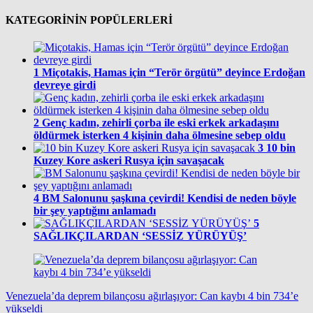
KATEGORİNİN POPÜLERLERİ
1
Miçotakis, Hamas için “Terör örgütü” deyince Erdoğan
devreye girdi
2
Genç kadın, zehirli çorba ile eski erkek arkadaşını
öldürmek isterken 4 kişinin daha ölmesine sebep oldu
3
10 bin
Kuzey Kore askeri Rusya için savaşacak
4
BM Salonunu şaşkına çevirdi! Kendisi de neden böyle
bir şey yaptığını anlamadı
5
SAĞLIKÇILARDAN ‘SESSİZ YÜRÜYÜŞ’
Venezuela’da deprem bilançosu ağırlaşıyor: Can kaybı 4 bin 734’e
yükseldi