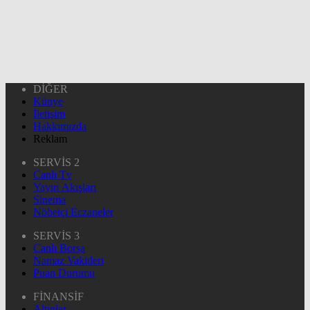
DİĞER
Künye
İletişim
Hakkımızda
Reklam
SERVİS 2
Canlı Tv
Yayın Akışları
Sinema
Nöbetçi Eczaneler
SERVİS 3
Canlı Borsa
Namaz Vakitleri
Puan Durumu
FİNANSİF
Altınlar