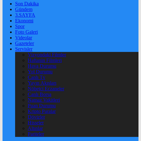
Son Dakika
Gündem
3.SAYFA
Ekonomi
Spor
Foto Galeri
Videolar
Gazeteler
Servisler
Vizyondaki Filmler
Haftanin Filmleri
Hava Durumu
Yol Durumu
Canlı Tv
Yayın Akışları
Nöbetçi Eczaneler
Canlı Borsa
Namaz Vakitleri
Puan Durumu
Kripto Paralar
Dövizler
Hisseler
Altınlar
Pariteler