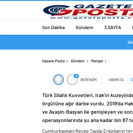
Son Dakika
Gündem
3.SAYFA
Dü
Gazete Posta
Gündem
Manşet
0
BEĞENDİM
ABONE OL
Türk Silahlı Kuvvetleri, Irak’ın kuzeyin
örgütüne ağır darbe vurdu. 2019’da Hak
ve Avaşin-Basyan ile genişleyen ve son
operasyonlarında şu ana kadar bin 67 ter
Cumhurbaşkanı Recep Tayyip Erdoğan’ın terör