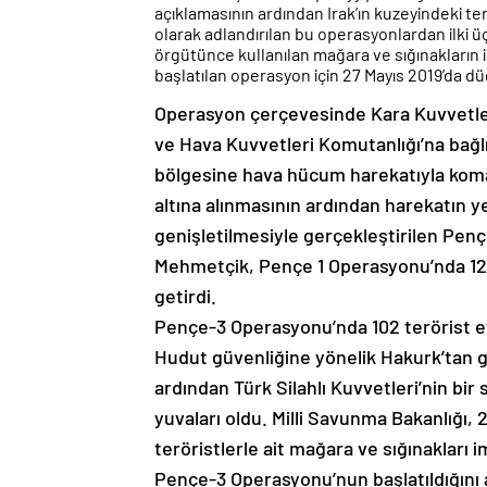
açıklamasının ardından Irak’ın kuzeyindeki te
olarak adlandırılan bu operasyonlardan ilki 
örgütünce kullanılan mağara ve sığınakların i
başlatılan operasyon için 27 Mayıs 2019’da d
Operasyon çerçevesinde Kara Kuvvetleri 
ve Hava Kuvvetleri Komutanlığı’na bağl
bölgesine hava hücum harekatıyla komand
altına alınmasının ardından harekatın 
genişletilmesiyle gerçekleştirilen Pen
Mehmetçik, Pençe 1 Operasyonu’nda 126,
getirdi.
Pençe-3 Operasyonu’nda 102 terörist etk
Hudut güvenliğine yönelik Hakurk’tan 
ardından Türk Silahlı Kuvvetleri’nin bi
yuvaları oldu. Milli Savunma Bakanlığı,
teröristlerle ait mağara ve sığınaklar
Pençe-3 Operasyonu’nun başlatıldığını a