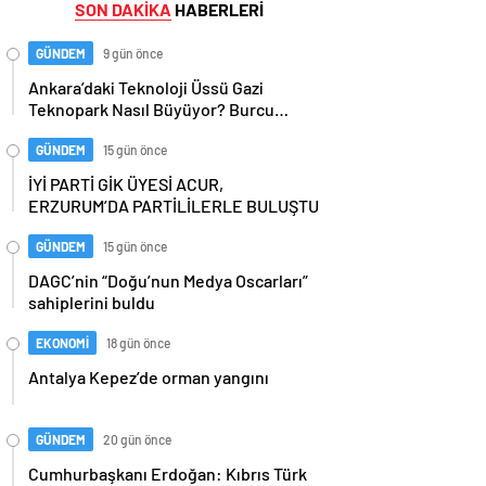
SON DAKİKA
HABERLERİ
GÜNDEM
9 gün önce
Ankara’daki Teknoloji Üssü Gazi
Teknopark Nasıl Büyüyor? Burcu
Alkan Bilir Yeni Hedefleri Anlattı
GÜNDEM
15 gün önce
İYİ PARTİ GİK ÜYESİ ACUR,
ERZURUM’DA PARTİLİLERLE BULUŞTU
GÜNDEM
15 gün önce
DAGC’nin “Doğu’nun Medya Oscarları”
sahiplerini buldu
EKONOMİ
18 gün önce
Antalya Kepez’de orman yangını
GÜNDEM
20 gün önce
Cumhurbaşkanı Erdoğan: Kıbrıs Türk