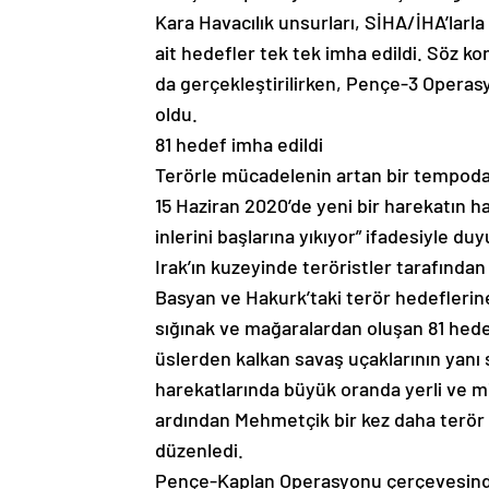
Kara Havacılık unsurları, SİHA/İHA’la
ait hedefler tek tek imha edildi. Söz k
da gerçekleştirilirken, Pençe-3 Operasy
oldu.
81 hedef imha edildi
Terörle mücadelenin artan bir tempoda 
15 Haziran 2020’de yeni bir harekatın hay
inlerini başlarına yıkıyor” ifadesiyle 
Irak’ın kuzeyinde teröristler tarafından
Basyan ve Hakurk’taki terör hedeflerine
sığınak ve mağaralardan oluşan 81 hede
üslerden kalkan savaş uçaklarının yanı sı
harekatlarında büyük oranda yerli ve mi
ardından Mehmetçik bir kez daha terör 
düzenledi.
Pençe-Kaplan Operasyonu çerçevesinde 