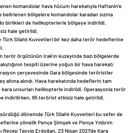
eklenen komandolar hava hücum harekatıyla Haftanin’e
nde belirlenen bölgelere komandolar karadan sızma
birlikleri de helikopterlerle bölgeye indirildi.
z hale getirildi.
 Türk Silahlı Kuvvetleri bir kez daha terör hedeflerine
i.
n terör örgütünün Irak’ın kuzeyinde bazı bölgelerde
lıştığının tespiti üzerine yoğun bir hava harekatı
perasyon çerçevesinde Gara bölgesinde teröristler
eş altına alındı. Hava harekatında hedeflerin tam
kara unsurları helikopterle indirildi. Operasyonla terör
indirilirken, 65 terörist etkisiz hale getirildi.
 sürdüğü dönemde Türk Silahlı Kuvvetleri bu sefer de
deflerine yönelik Pençe Şimşek ve Pençe Yıldırım
ı Recep Tayyip Erdoğan, 23 Nisan 2021’de Kara