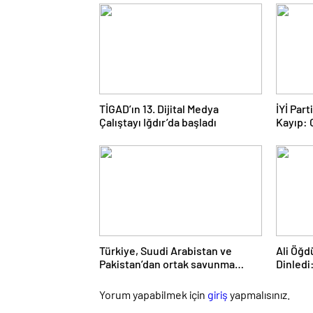
TİGAD’ın 13. Dijital Medya
İYİ Par
Çalıştayı Iğdır’da başladı
Kayıp:
Yolculu
Türkiye, Suudi Arabistan ve
Ali Öğd
Pakistan’dan ortak savunma
Dinledi
anlaşması
Daim Bi
Yorum yapabilmek için
giriş
yapmalısınız.