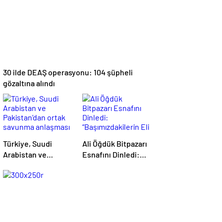
30 ilde DEAŞ operasyonu: 104 şüpheli
gözaltına alındı
Türkiye, Suudi
Ali Öğdük Bitpazarı
Arabistan ve
Esnafını Dinledi:
Pakistan’dan ortak
“Başımızdakilerin
savunma anlaşması
Eli Her Daim Bizim
Cebimizde”