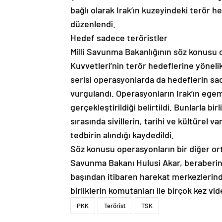
bağlı olarak Irak’ın kuzeyindeki terör h
düzenlendi.
Hedef sadece teröristler
Milli Savunma Bakanlığının söz konusu o
Kuvvetleri’nin terör hedeflerine yöneli
serisi operasyonlarda da hedeflerin sa
vurgulandı. Operasyonların Irak’ın egem
gerçekleştirildiği belirtildi. Bunlarla b
sırasında sivillerin, tarihi ve kültürel v
tedbirin alındığı kaydedildi.
Söz konusu operasyonların bir diğer orta
Savunma Bakanı Hulusi Akar, beraberi
başından itibaren harekat merkezlerind
birliklerin komutanları ile birçok kez vi
PKK
Terörist
TSK