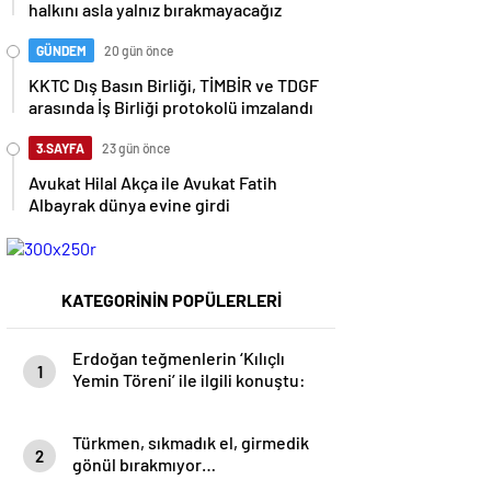
halkını asla yalnız bırakmayacağız
GÜNDEM
20 gün önce
KKTC Dış Basın Birliği, TİMBİR ve TDGF
arasında İş Birliği protokolü imzalandı
3.SAYFA
23 gün önce
Avukat Hilal Akça ile Avukat Fatih
Albayrak dünya evine girdi
KATEGORİNİN POPÜLERLERİ
Erdoğan teğmenlerin ‘Kılıçlı
1
Yemin Töreni’ ile ilgili konuştu:
Burası kendini bilmezlerin at
oynattığı bir meydan değil
Türkmen, sıkmadık el, girmedik
2
gönül bırakmıyor…