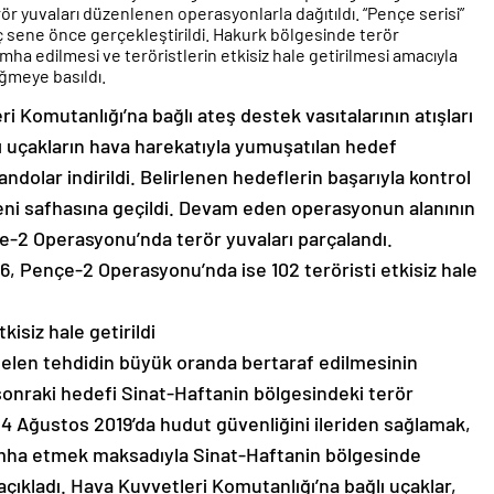
rör yuvaları düzenlenen operasyonlarla dağıtıldı. “Pençe serisi”
üç sene önce gerçekleştirildi. Hakurk bölgesinde terör
mha edilmesi ve teröristlerin etkisiz hale getirilmesi amacıyla
üğmeye basıldı.
Komutanlığı’na bağlı ateş destek vasıtalarının atışları
ı uçakların hava harekatıyla yumuşatılan hedef
olar indirildi. Belirlenen hedeflerin başarıyla kontrol
yeni safhasına geçildi. Devam eden operasyonun alanının
çe-2 Operasyonu’nda terör yuvaları parçalandı.
 Pençe-2 Operasyonu’nda ise 102 teröristi etkisiz hale
isiz hale getirildi
gelen tehdidin büyük oranda bertaraf edilmesinin
r sonraki hedefi Sinat-Haftanin bölgesindeki terör
 24 Ağustos 2019’da hudut güvenliğini ileriden sağlamak,
ı imha etmek maksadıyla Sinat-Haftanin bölgesinde
çıkladı. Hava Kuvvetleri Komutanlığı’na bağlı uçaklar,