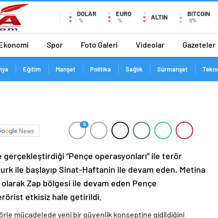
DOLAR
EURO
BITCOIN
ALTIN
%
%
0%
Ekonomi
Spor
Foto Galeri
Videolar
Gazeteler
nya
Eğitim
Manşet
Politika
Sağlık
Sürmanşet
Tekno
0
News
de gerçekleştirdiği “Pençe operasyonları” ile terör
urk ile başlayıp Sinat-Haftanin ile devam eden, Metina
 olarak Zap bölgesi ile devam eden Pençe
örist etkisiz hale getirildi.
le mücadelede yeni bir güvenlik konseptine gidildiğini