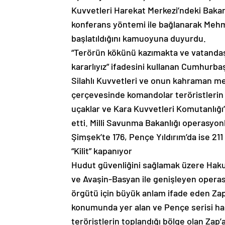
Kuvvetleri Harekat Merkezi’ndeki Bak
konferans yöntemi ile bağlanarak Mehme
başlatıldığını kamuoyuna duyurdu.
“Terörün kökünü kazımakta ve vatanda
kararlıyız” ifadesini kullanan Cumhurb
Silahlı Kuvvetleri ve onun kahraman me
çerçevesinde komandolar teröristlerin i
uçaklar ve Kara Kuvvetleri Komutanlığı’n
etti. Milli Savunma Bakanlığı operasyon
Şimşek’te 176, Pençe Yıldırım’da ise 211 
“Kilit” kapanıyor
Hudut güvenliğini sağlamak üzere Hakur
ve Avaşin-Basyan ile genişleyen opera
örgütü için büyük anlam ifade eden Zap’ı
konumunda yer alan ve Pençe serisi ha
teröristlerin toplandığı bölge olan Zap