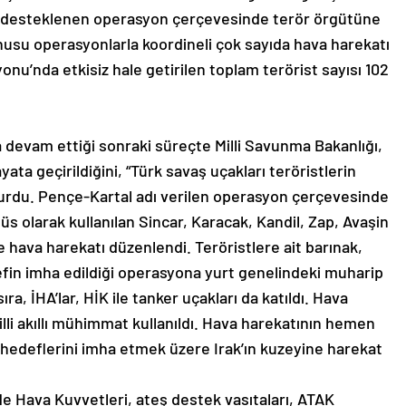
rla desteklenen operasyon çerçevesinde terör örgütüne
onusu operasyonlarla koordineli çok sayıda hava harekatı
onu’nda etkisiz hale getirilen toplam terörist sayısı 102
devam ettiği sonraki süreçte Milli Savunma Bakanlığı,
ata geçirildiğini, “Türk savaş uçakları teröristlerin
duyurdu. Pençe-Kartal adı verilen operasyon çerçevesinde
 üs olarak kullanılan Sincar, Karacak, Kandil, Zap, Avaşin
 hava harekatı düzenlendi. Teröristlere ait barınak,
fin imha edildiği operasyona yurt genelindeki muharip
ra, İHA’lar, HİK ile tanker uçakları da katıldı. Hava
lli akıllı mühimmat kullanıldı. Hava harekatının hemen
hedeflerini imha etmek üzere Irak’ın kuzeyine harekat
Hava Kuvvetleri, ateş destek vasıtaları, ATAK