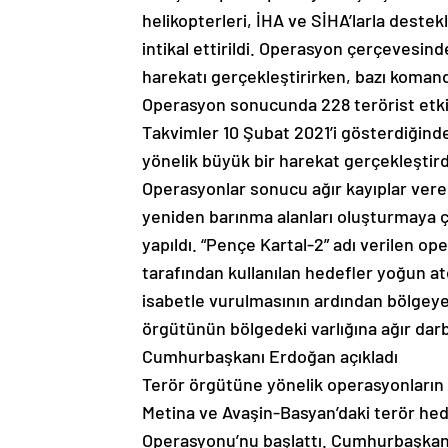
helikopterleri, İHA ve SİHA’larla dest
intikal ettirildi. Operasyon çerçevesi
harekatı gerçekleştirirken, bazı komando 
Operasyon sonucunda 228 terörist etkisi
Takvimler 10 Şubat 2021’i gösterdiğinde
yönelik büyük bir harekat gerçekleştird
Operasyonlar sonucu ağır kayıplar vere
yeniden barınma alanları oluşturmaya ça
yapıldı. “Pençe Kartal-2” adı verilen o
tarafından kullanılan hedefler yoğun at
isabetle vurulmasının ardından bölgeye 
örgütünün bölgedeki varlığına ağır darbe 
Cumhurbaşkanı Erdoğan açıkladı
Terör örgütüne yönelik operasyonların
Metina ve Avaşin-Basyan’daki terör he
Operasyonu’nu başlattı. Cumhurbaşkan