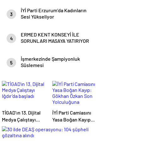
İYİ Parti Erzurum’da Kadınların
3
Sesi Yükseliyor
ERMED KENT KONSEYİ İLE
4
SORUNLARI MASAYA YATIRIYOR
İşmerkezinde Şampiyonluk
5
Süslemesi
TİGAD’ın 13. Dijital
İYİ Parti Camiasını
Medya Çalıştayı
Yasa Boğan Kayıp:
Iğdır’da başladı
Gökhan Özkan Son
Yolculuğuna
Uğurlandı