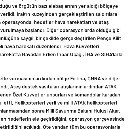
duğu ve örgütün bazı elebaşlarının yer aldığı bölgeye
rildi. Irak’ın kuzeyinden gerçekleştirilen saldırılara
an operasyonda, hedefler hava harekatları ve ateş
n vurulmaya başlandı. Diğer operasyonlarda olduğu gibi
nlüğüne saygılı bir şekilde gerçekleştirilen Pençe Kilit
lı hava harekatı düzenlendi. Hava Kuvvetleri
ı harekatta Havadan Erken İhbar Uçağı, İHA ve SİHA’larla
betle vurmasının ardından bölge Fırtına, ÇNRA ve diğer
ndı. Ateş destek vasıtaları atışlarının ardından ATAK
eklenen Özel Kuvvetler unsurları ve komandolar karadan
 etti. Helikopterleri yerli ve milli ATAK helikopterleri
lanmasından sonra Milli Savunma Bakanı Hulusi Akar,
nen hedeflerin ele geçirildiğini, operasyon çerçevesinde
getirildiğini açıkladı. Öte yandan tüm bu operasyonlarla