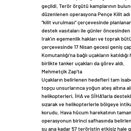
geçildi. Terör örgütü kamplarının bulun
düzenlenen operasyona Pençe Kilit adı ve
“kilit vurulması” çerçevesinde planlan
destek vasıtaları ile günler öncesinde
Irak’ın egemenlik hakları ve toprak bütü
çerçevesinde 17 Nisan gecesi geniş çap
Komutanlığı’na bağlı uçakların katıldığ
birlikte tanker uçakları da görev aldı.
Mehmetçik Zap’ta
Uçakların belirlenen hedefleri tam isa
topçu unsurlarınca yoğun ateş altına alı
helikopterleri, İHA ve SİHA’larla dest
sızarak ve helikopterlerle bölgeye intikal
korudu. Hava hücum harekatının tamam
operasyonun birinci safhasında belirle
şu ana kadar 57 teröristin etkisiz hale 