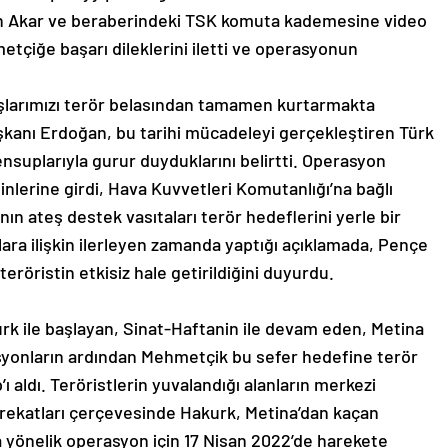
an Akar ve beraberindeki TSK komuta kademesine video
tçiğe başarı dileklerini iletti ve operasyonun
şlarımızı terör belasından tamamen kurtarmakta
aşkanı Erdoğan, bu tarihi mücadeleyi gerçekleştiren Türk
nsuplarıyla gurur duyduklarını belirtti. Operasyon
nlerine girdi, Hava Kuvvetleri Komutanlığı’na bağlı
ın ateş destek vasıtaları terör hedeflerini yerle bir
lara ilişkin ilerleyen zamanda yaptığı açıklamada, Pençe
teröristin etkisiz hale getirildiğini duyurdu.
k ile başlayan, Sinat-Haftanin ile devam eden, Metina
syonların ardından Mehmetçik bu sefer hedefine terör
 aldı. Teröristlerin yuvalandığı alanların merkezi
rekatları çerçevesinde Hakurk, Metina’dan kaçan
’a yönelik operasyon için 17 Nisan 2022’de harekete