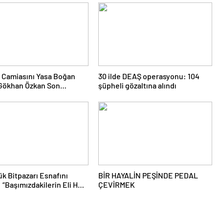
ti Camiasını Yasa Boğan
30 ilde DEAŞ operasyonu: 104
 Gökhan Özkan Son
şüpheli gözaltına alındı
ğuna Uğurlandı
ük Bitpazarı Esnafını
BİR HAYALİN PEŞİNDE PEDAL
: “Başımızdakilerin Eli Her
ÇEVİRMEK
zim Cebimizde”