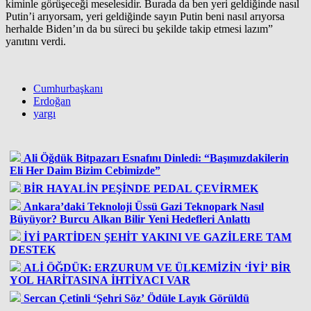
kiminle görüşeceği meselesidir. Burada da ben yeri geldiğinde nasıl
Putin’i arıyorsam, yeri geldiğinde sayın Putin beni nasıl arıyorsa
herhalde Biden’ın da bu süreci bu şekilde takip etmesi lazım”
yanıtını verdi.
Cumhurbaşkanı
Erdoğan
yargı
Ali Öğdük Bitpazarı Esnafını Dinledi: “Başımızdakilerin
Eli Her Daim Bizim Cebimizde”
BİR HAYALİN PEŞİNDE PEDAL ÇEVİRMEK
Ankara’daki Teknoloji Üssü Gazi Teknopark Nasıl
Büyüyor? Burcu Alkan Bilir Yeni Hedefleri Anlattı
İYİ PARTİDEN ŞEHİT YAKINI VE GAZİLERE TAM
DESTEK
ALİ ÖĞDÜK: ERZURUM VE ÜLKEMİZİN ‘İYİ’ BİR
YOL HARİTASINA İHTİYACI VAR
Sercan Çetinli ‘Şehri Söz’ Ödüle Layık Görüldü