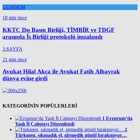
GÜNDEM
18 gün önce
KKTC Dış Basın Birliği, TİMBİR ve TDGF
arasında İş Birliği protokolü imzalandı
3.SAYFA
21 gün önce
Avukat Hilal Akça ile Avukat Fatih Albayrak
dünya evine girdi
KATEGORİNİN POPÜLERLERİ
1
Erzurum’da
Yaşlı İl Çalıştayı Düzenlendi
2
Türkmen, sıkmadık el, girmedik gönül bırakmıyor…