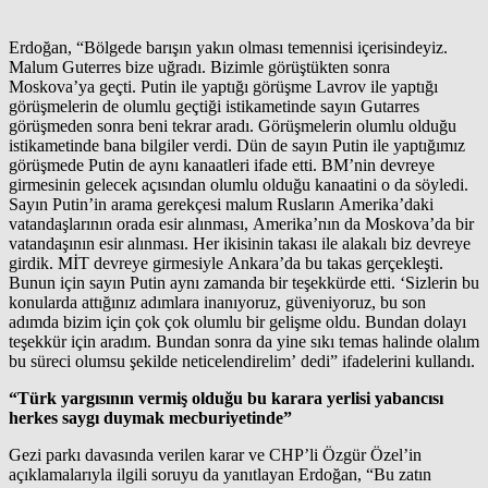
Erdoğan, “Bölgede barışın yakın olması temennisi içerisindeyiz.
Malum Guterres bize uğradı. Bizimle görüştükten sonra
Moskova’ya geçti. Putin ile yaptığı görüşme Lavrov ile yaptığı
görüşmelerin de olumlu geçtiği istikametinde sayın Gutarres
görüşmeden sonra beni tekrar aradı. Görüşmelerin olumlu olduğu
istikametinde bana bilgiler verdi. Dün de sayın Putin ile yaptığımız
görüşmede Putin de aynı kanaatleri ifade etti. BM’nin devreye
girmesinin gelecek açısından olumlu olduğu kanaatini o da söyledi.
Sayın Putin’in arama gerekçesi malum Rusların Amerika’daki
vatandaşlarının orada esir alınması, Amerika’nın da Moskova’da bir
vatandaşının esir alınması. Her ikisinin takası ile alakalı biz devreye
girdik. MİT devreye girmesiyle Ankara’da bu takas gerçekleşti.
Bunun için sayın Putin aynı zamanda bir teşekkürde etti. ‘Sizlerin bu
konularda attığınız adımlara inanıyoruz, güveniyoruz, bu son
adımda bizim için çok çok olumlu bir gelişme oldu. Bundan dolayı
teşekkür için aradım. Bundan sonra da yine sıkı temas halinde olalım
bu süreci olumsu şekilde neticelendirelim’ dedi” ifadelerini kullandı.
“Türk yargısının vermiş olduğu bu karara yerlisi yabancısı
herkes saygı duymak mecburiyetinde”
Gezi parkı davasında verilen karar ve CHP’li Özgür Özel’in
açıklamalarıyla ilgili soruyu da yanıtlayan Erdoğan, “Bu zatın