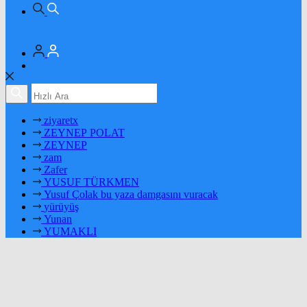
ziyaretx
ZEYNEP POLAT
ZEYNEP
zam
Zafer
YUSUF TÜRKMEN
Yusuf Çolak bu yaza damgasını vuracak
yürüyüş
Yunan
YUMAKLI