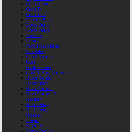
Canlı Borsa
Canlı Tv
Canlı Tv 2
Deneme Page
Döviz Detay
Döviz Detay
Dövizler
Eczane
Favori İçeriklerim
Gazeteler
Genel Ayarlar
Giriş
Gizlilik İlkesi
Günlük Burç Yorumları
Haber Gönder
Hakkımızda
Hava Durumu
Hava Durumu 2
Header4
Hisse Detay
Hisse Detay
Hisseler
İletişim
Kayıt Ol
Kripto Paralar