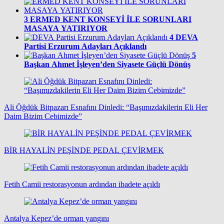
3
ERMED KENT KONSEYİ İLE SORUNLARI
MASAYA YATIRIYOR
4
DEVA
Partisi Erzurum Adayları Açıklandı
5
Başkan Ahmet İşleyen’den Siyasete Güçlü Dönüş
Ali Öğdük Bitpazarı Esnafını Dinledi: “Başımızdakilerin Eli Her
Daim Bizim Cebimizde”
BİR HAYALİN PEŞİNDE PEDAL ÇEVİRMEK
Fetih Camii restorasyonun ardından ibadete açıldı
Antalya Kepez’de orman yangını