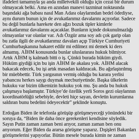
ifadeleri tamamıyla şu anda milletvekili olduğu için cezai bir durum
olmayacak belki. Ama en azından manevi tazminat noktasında
başındaki ağa babası nasıl Man Adası olaylarından bedel ödediyse,
aynı durum bunun için de avukatlarımız davalarını açıyorlar. Sadece
bu değil bunlarla harekete den ağzı bozuk tipler kimlerle
avukatlarımız davalarını açacaklar. Bunların içinde dokunulmazlığı
olmayanlar var olanlar var. Adı Özgür ama soy adı çok garip olan
bu zatla ilgili de avukatlarımız davaları açıp Türkiye Cumhuriyeti
Cumhurbaşkanına hakaret edilir mi edilmez mi demek ki ders
almamış. AİHM konusunda bunlar uluslararası hukuk bilmiyor.
Artık AİHM iş kalmadı bitti o iş. Çünkü burada hüküm giydi.
Hüküm giydiği için bu işin AİHM ile akalası yok. AİHM alacak
bakacak edecek, bu işi artık masadan kaldıracak. Bu ağırlaştırılmış
bir müebbettir. Türk yargısının vermiş olduğu bu karara yerlisi
yabancısı herkes saygı duymak mecburiyetinde. Başka ülkelerin
hukuku var bizim ülkemizin hukuku yok mu. Şu anda bu hukuk
çalışmaya başlamıştır. Türkiye’de özellik yerli Soros gezi olaylarının
koordinatörlüğü sebebiyle, devleti hiçe sayan, devletin kurumlarına
saldıran bunu bedelini ödeyecektir” şeklinde konuştu.
Erdoğan Biden ile telefonla görüşüp görüşmeyeceği yönündeki bir
soruya da, “Biden ile daha önce gerekenleri kendisine söyledik.
Sayın Putin zaman zaman beni arıyor, zaman zaman ben onu
arıyorum. Eğer Biden da ararsa görüşme yaparız. Dışişleri Bakanları
görüşmelerini yapıyorlar. Bütün mesele burada kimin ne zaman