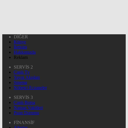
DİĞER
Künye
İletişim
Hakkımızda
Reklam
SERVİS 2
Canlı Tv
Yayın Akışları
Sinema
Nöbetçi Eczaneler
SERVİS 3
Canlı Borsa
Namaz Vakitleri
Puan Durumu
FİNANSİF
Altınlar