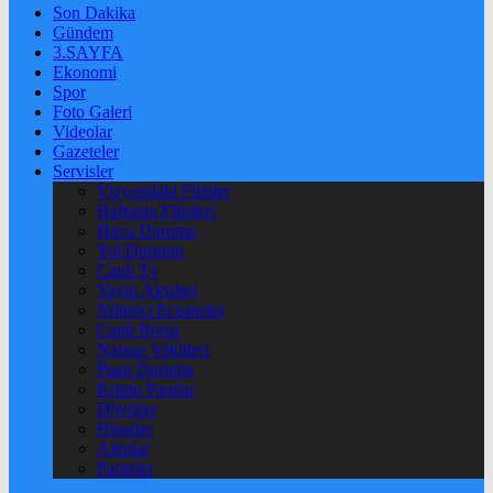
Son Dakika
Gündem
3.SAYFA
Ekonomi
Spor
Foto Galeri
Videolar
Gazeteler
Servisler
Vizyondaki Filmler
Haftanin Filmleri
Hava Durumu
Yol Durumu
Canlı Tv
Yayın Akışları
Nöbetçi Eczaneler
Canlı Borsa
Namaz Vakitleri
Puan Durumu
Kripto Paralar
Dövizler
Hisseler
Altınlar
Pariteler