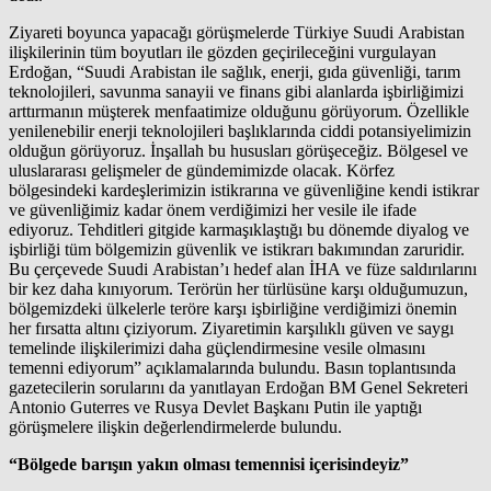
Ziyareti boyunca yapacağı görüşmelerde Türkiye Suudi Arabistan
ilişkilerinin tüm boyutları ile gözden geçirileceğini vurgulayan
Erdoğan, “Suudi Arabistan ile sağlık, enerji, gıda güvenliği, tarım
teknolojileri, savunma sanayii ve finans gibi alanlarda işbirliğimizi
arttırmanın müşterek menfaatimize olduğunu görüyorum. Özellikle
yenilenebilir enerji teknolojileri başlıklarında ciddi potansiyelimizin
olduğun görüyoruz. İnşallah bu hususları görüşeceğiz. Bölgesel ve
uluslararası gelişmeler de gündemimizde olacak. Körfez
bölgesindeki kardeşlerimizin istikrarına ve güvenliğine kendi istikrar
ve güvenliğimiz kadar önem verdiğimizi her vesile ile ifade
ediyoruz. Tehditleri gitgide karmaşıklaştığı bu dönemde diyalog ve
işbirliği tüm bölgemizin güvenlik ve istikrarı bakımından zaruridir.
Bu çerçevede Suudi Arabistan’ı hedef alan İHA ve füze saldırılarını
bir kez daha kınıyorum. Terörün her türlüsüne karşı olduğumuzun,
bölgemizdeki ülkelerle teröre karşı işbirliğine verdiğimizi önemin
her fırsatta altını çiziyorum. Ziyaretimin karşılıklı güven ve saygı
temelinde ilişkilerimizi daha güçlendirmesine vesile olmasını
temenni ediyorum” açıklamalarında bulundu. Basın toplantısında
gazetecilerin sorularını da yanıtlayan Erdoğan BM Genel Sekreteri
Antonio Guterres ve Rusya Devlet Başkanı Putin ile yaptığı
görüşmelere ilişkin değerlendirmelerde bulundu.
“Bölgede barışın yakın olması temennisi içerisindeyiz”