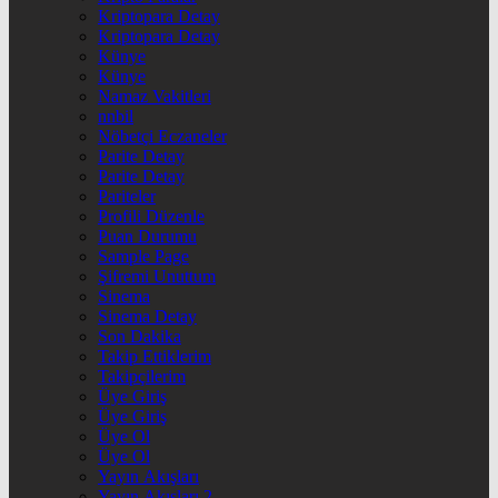
Kriptopara Detay
Kriptopara Detay
Künye
Künye
Namaz Vakitleri
nnbil
Nöbetçi Eczaneler
Parite Detay
Parite Detay
Pariteler
Profili Düzenle
Puan Durumu
Sample Page
Şifremi Unuttum
Sinema
Sinema Detay
Son Dakika
Takip Ettiklerim
Takipçilerim
Üye Giriş
Üye Giriş
Üye Ol
Üye Ol
Yayın Akışları
Yayın Akışları 2