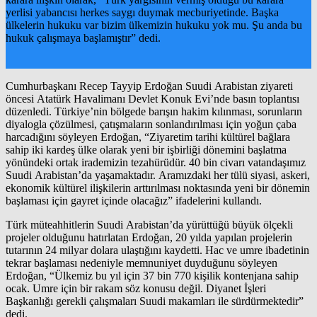
yerlisi yabancısı herkes saygı duymak mecburiyetinde. Başka
ülkelerin hukuku var bizim ülkemizin hukuku yok mu. Şu anda bu
hukuk çalışmaya başlamıştır” dedi.
Cumhurbaşkanı Recep Tayyip Erdoğan Suudi Arabistan ziyareti
öncesi Atatürk Havalimanı Devlet Konuk Evi’nde basın toplantısı
düzenledi. Türkiye’nin bölgede barışın hakim kılınması, sorunların
diyalogla çözülmesi, çatışmaların sonlandırılması için yoğun çaba
harcadığını söyleyen Erdoğan, “Ziyaretim tarihi kültürel bağlara
sahip iki kardeş ülke olarak yeni bir işbirliği dönemini başlatma
yönündeki ortak irademizin tezahürüdür. 40 bin civarı vatandaşımız
Suudi Arabistan’da yaşamaktadır. Aramızdaki her tülü siyasi, askeri,
ekonomik kültürel ilişkilerin arttırılması noktasında yeni bir dönemin
başlaması için gayret içinde olacağız” ifadelerini kullandı.
Türk müteahhitlerin Suudi Arabistan’da yürüttüğü büyük ölçekli
projeler olduğunu hatırlatan Erdoğan, 20 yılda yapılan projelerin
tutarının 24 milyar dolara ulaştığını kaydetti. Hac ve umre ibadetinin
tekrar başlaması nedeniyle memnuniyet duyduğunu söyleyen
Erdoğan, “Ülkemiz bu yıl için 37 bin 770 kişilik kontenjana sahip
ocak. Umre için bir rakam söz konusu değil. Diyanet İşleri
Başkanlığı gerekli çalışmaları Suudi makamları ile sürdürmektedir”
dedi.