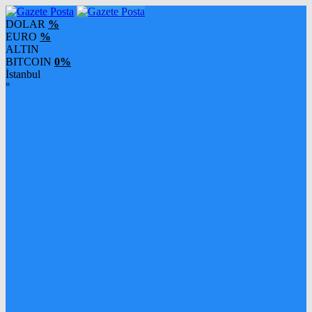
DOLAR
%
EURO
%
ALTIN
BITCOIN
0%
İstanbul
°