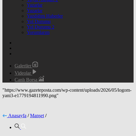
Yazarlar
Yazarlar
Yazdığım Haberler
Yol Durumu
Yol Durumu 2
Yorumlarım
Galeriler
Videolar
Canlı Borsa
"https://www.gazeteposta.com/wp-content/uploads/2026/05/logom-
yani3-e1779194811990.png"
Anasayfa
/
Manşet
/