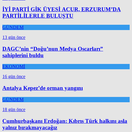
İYİ PARTİ GİK ÜYESİ ACUR, ERZURUM’DA
PARTİLİLERLE BULUŞTU
GÜNDEM
13 gün önce
DAGC’nin “Doğu’nun Medya Oscarları”
sahiplerini buldu
EKONOMİ
16 gün önce
Antalya Kepez’de orman yangını
GÜNDEM
18 gün önce
Cumhurbaşkanı Erdoğan: Kıbrıs Türk halkını asla
yalnız bırakmayacağız