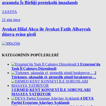
arasında İş Birliği protokolü imzalandı
3.SAYFA
21 gün önce
Avukat Hilal Akça ile Avukat Fatih Albayrak
dünya evine girdi
KATEGORİNİN POPÜLERLERİ
1
Erzurum’da
Yaşlı İl Çalıştayı Düzenlendi
2
Türkmen, sıkmadık el, girmedik gönül bırakmıyor…
3
ERMED KENT KONSEYİ İLE SORUNLARI
MASAYA YATIRIYOR
4
DEVA
Partisi Erzurum Adayları Açıklandı