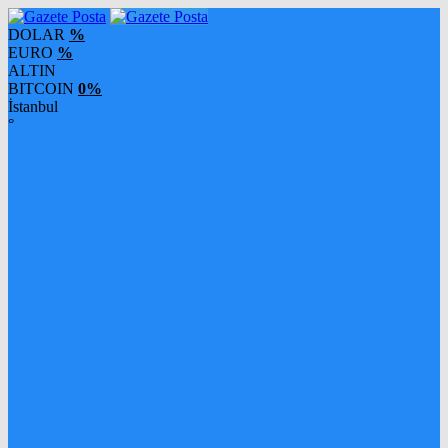
DOLAR
%
EURO
%
ALTIN
BITCOIN
0%
İstanbul
°