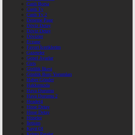
Canlı Borsa
Canlı Tv
Canlı Tv 2
Deneme Page
Döviz Detay
Döviz Detay
Dövizler
Eczane
Favori İçeriklerim
Gazeteler
Genel Ayarlar
Giriş
Gizlilik İlkesi
Günlük Burç Yorumları
Haber Gönder
Hakkımızda
Hava Durumu
Hava Durumu 2
Header4
Hisse Detay
Hisse Detay
Hisseler
İletişim
Kayıt Ol
Kripto Paralar