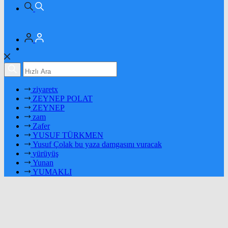
ziyaretx
ZEYNEP POLAT
ZEYNEP
zam
Zafer
YUSUF TÜRKMEN
Yusuf Çolak bu yaza damgasını vuracak
yürüyüş
Yunan
YUMAKLI