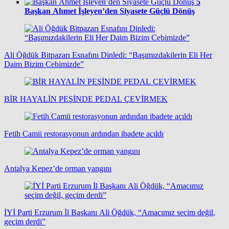
5
Başkan Ahmet İşleyen’den Siyasete Güçlü Dönüş
Ali Öğdük Bitpazarı Esnafını Dinledi: “Başımızdakilerin Eli Her
Daim Bizim Cebimizde”
BİR HAYALİN PEŞİNDE PEDAL ÇEVİRMEK
Fetih Camii restorasyonun ardından ibadete açıldı
Antalya Kepez’de orman yangını
İYİ Parti Erzurum İl Başkanı Ali Öğdük, “Amacımız seçim değil,
geçim derdi”