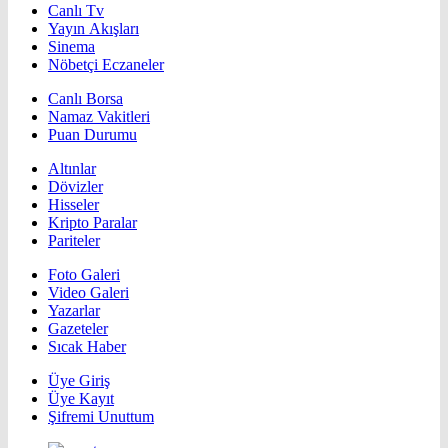
Canlı Tv
Yayın Akışları
Sinema
Nöbetçi Eczaneler
Canlı Borsa
Namaz Vakitleri
Puan Durumu
Altınlar
Dövizler
Hisseler
Kripto Paralar
Pariteler
Foto Galeri
Video Galeri
Yazarlar
Gazeteler
Sıcak Haber
Üye Giriş
Üye Kayıt
Şifremi Unuttum