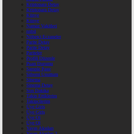
Kriptopara Detay
Kriptopara Detay
Künye
Künye
Namaz Vakitleri
nnbil
Nöbetçi Eczaneler
Parite Detay
Parite Detay
Pariteler
Profili Düzenle
Puan Durumu
Sample Page
Şifremi Unuttum
Sinema
Sinema Detay
Son Dakika
Takip Ettiklerim
Takipçilerim
Üye Giriş
Üye Giriş
Üye Ol
Üye Ol
Yayın Akışları
Yayın Akışları 2