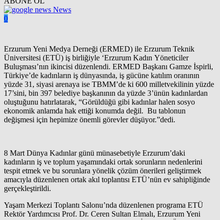
ABONE OL
News
0
Erzurum Yeni Medya Derneği (ERMED) ile Erzurum Teknik
Üniversitesi (ETÜ) iş birliğiyle ‘Erzurum Kadın Yöneticiler
Buluşması’nın ikincisi düzenlendi. ERMED Başkanı Gamze İspirli,
Türkiye’de kadınların iş dünyasında, iş gücüne katılım oranının
yüzde 31, siyasi arenaya ise TBMM’de ki 600 milletvekilinin yüzde
17’sini, bin 397 belediye başkanının da yüzde 3’ünün kadınlardan
oluştuğunu hatırlatarak, “Görüldüğü gibi kadınlar halen sosyo
ekonomik anlamda hak ettiği konumda değil. Bu tablonun
değişmesi için hepimize önemli görevler düşüyor.”dedi.
8 Mart Dünya Kadınlar günü münasebetiyle Erzurum’daki
kadınların iş ve toplum yaşamındaki ortak sorunların nedenlerini
tespit etmek ve bu sorunlara yönelik çözüm önerileri geliştirmek
amacıyla düzenlenen ortak akıl toplantısı ETÜ’nün ev sahipliğinde
gerçekleştirildi.
Yaşam Merkezi Toplantı Salonu’nda düzenlenen programa ETÜ
Rektör Yardımcısı Prof. Dr. Ceren Sultan Elmalı, Erzurum Yeni