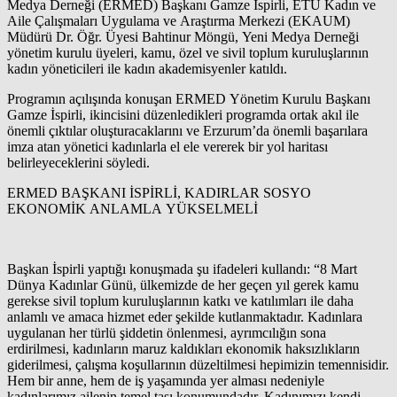
Medya Derneği (ERMED) Başkanı Gamze İspirli, ETÜ Kadın ve
Aile Çalışmaları Uygulama ve Araştırma Merkezi (EKAUM)
Müdürü Dr. Öğr. Üyesi Bahtinur Möngü, Yeni Medya Derneği
yönetim kurulu üyeleri, kamu, özel ve sivil toplum kuruluşlarının
kadın yöneticileri ile kadın akademisyenler katıldı.
Programın açılışında konuşan ERMED Yönetim Kurulu Başkanı
Gamze İspirli, ikincisini düzenledikleri programda ortak akıl ile
önemli çıktılar oluşturacaklarını ve Erzurum’da önemli başarılara
imza atan yönetici kadınlarla el ele vererek bir yol haritası
belirleyeceklerini söyledi.
ERMED BAŞKANI İSPİRLİ, KADIRLAR SOSYO
EKONOMİK ANLAMLA YÜKSELMELİ
Başkan İspirli yaptığı konuşmada şu ifadeleri kullandı: “8 Mart
Dünya Kadınlar Günü, ülkemizde de her geçen yıl gerek kamu
gerekse sivil toplum kuruluşlarının katkı ve katılımları ile daha
anlamlı ve amaca hizmet eder şekilde kutlanmaktadır. Kadınlara
uygulanan her türlü şiddetin önlenmesi, ayrımcılığın sona
erdirilmesi, kadınların maruz kaldıkları ekonomik haksızlıkların
giderilmesi, çalışma koşullarının düzeltilmesi hepimizin temennisidir.
Hem bir anne, hem de iş yaşamında yer alması nedeniyle
kadınlarımız ailenin temel taşı konumundadır. Kadınımızı kendi