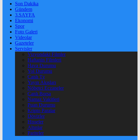
Son Dakika
Gündem
3.SAYFA
Ekonomi
Spor
Foto Galeri
Videolar
Gazeteler
Servisler
Vizyondaki Filmler
Haftanin Filmleri
Hava Durumu
Yol Durumu
Canlı Tv
Yayın Akışları
Nöbetçi Eczaneler
Canlı Borsa
Namaz Vakitleri
Puan Durumu
Kripto Paralar
Dövizler
Hisseler
Altınlar
Pariteler