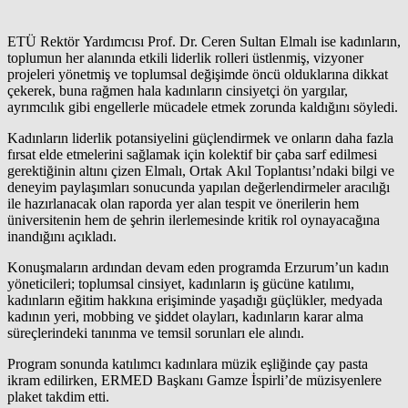
ETÜ Rektör Yardımcısı Prof. Dr. Ceren Sultan Elmalı ise kadınların,
toplumun her alanında etkili liderlik rolleri üstlenmiş, vizyoner
projeleri yönetmiş ve toplumsal değişimde öncü olduklarına dikkat
çekerek, buna rağmen hala kadınların cinsiyetçi ön yargılar,
ayrımcılık gibi engellerle mücadele etmek zorunda kaldığını söyledi.
Kadınların liderlik potansiyelini güçlendirmek ve onların daha fazla
fırsat elde etmelerini sağlamak için kolektif bir çaba sarf edilmesi
gerektiğinin altını çizen Elmalı, Ortak Akıl Toplantısı’ndaki bilgi ve
deneyim paylaşımları sonucunda yapılan değerlendirmeler aracılığı
ile hazırlanacak olan raporda yer alan tespit ve önerilerin hem
üniversitenin hem de şehrin ilerlemesinde kritik rol oynayacağına
inandığını açıkladı.
Konuşmaların ardından devam eden programda Erzurum’un kadın
yöneticileri; toplumsal cinsiyet, kadınların iş gücüne katılımı,
kadınların eğitim hakkına erişiminde yaşadığı güçlükler, medyada
kadının yeri, mobbing ve şiddet olayları, kadınların karar alma
süreçlerindeki tanınma ve temsil sorunları ele alındı.
Program sonunda katılımcı kadınlara müzik eşliğinde çay pasta
ikram edilirken, ERMED Başkanı Gamze İspirli’de müzisyenlere
plaket takdim etti.