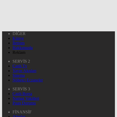
DİĞER
Künye
İletişim
Hakkımızda
Reklam
SERVİS 2
Canlı Tv
Yayın Akışları
Sinema
Nöbetçi Eczaneler
SERVİS 3
Canlı Borsa
Namaz Vakitleri
Puan Durumu
FİNANSİF
Altınlar