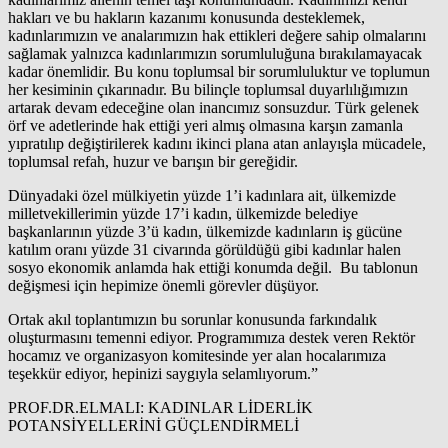
hakları ve bu hakların kazanımı konusunda desteklemek,
kadınlarımızın ve analarımızın hak ettikleri değere sahip olmalarını
sağlamak yalnızca kadınlarımızın sorumluluğuna bırakılamayacak
kadar önemlidir. Bu konu toplumsal bir sorumluluktur ve toplumun
her kesiminin çıkarınadır. Bu bilinçle toplumsal duyarlılığımızın
artarak devam edeceğine olan inancımız sonsuzdur. Türk gelenek
örf ve adetlerinde hak ettiği yeri almış olmasına karşın zamanla
yıpratılıp değiştirilerek kadını ikinci plana atan anlayışla mücadele,
toplumsal refah, huzur ve barışın bir gereğidir.
Dünyadaki özel mülkiyetin yüzde 1’i kadınlara ait, ülkemizde
milletvekillerimin yüzde 17’i kadın, ülkemizde belediye
başkanlarının yüzde 3’ü kadın, ülkemizde kadınların iş gücüne
katılım oranı yüzde 31 civarında görüldüğü gibi kadınlar halen
sosyo ekonomik anlamda hak ettiği konumda değil. Bu tablonun
değişmesi için hepimize önemli görevler düşüyor.
Ortak akıl toplantımızın bu sorunlar konusunda farkındalık
oluşturmasını temenni ediyor. Programımıza destek veren Rektör
hocamız ve organizasyon komitesinde yer alan hocalarımıza
teşekkür ediyor, hepinizi saygıyla selamlıyorum.”
PROF.DR.ELMALI: KADINLAR LİDERLİK
POTANSİYELLERİNİ GÜÇLENDİRMELİ