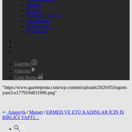
Yazarlar
Yazarlar
Yazdığım Haberler
Yol Durumu
Yol Durumu 2
Yorumlarım
Galeriler
Videolar
Canlı Borsa
"https://www.gazeteposta.com/wp-content/uploads/2026/05/logom-
yani3-e1779194811990.png"
Anasayfa
/
Manşet
/
ERMED VE ETÜ KADINLAR İÇİN İŞ
BİRLİĞİ YAPTI…