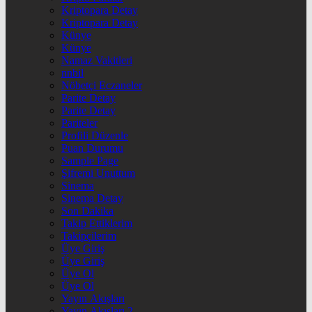
Kriptopara Detay
Kriptopara Detay
Künye
Künye
Namaz Vakitleri
nnbil
Nöbetçi Eczaneler
Parite Detay
Parite Detay
Pariteler
Profili Düzenle
Puan Durumu
Sample Page
Şifremi Unuttum
Sinema
Sinema Detay
Son Dakika
Takip Ettiklerim
Takipçilerim
Üye Giriş
Üye Giriş
Üye Ol
Üye Ol
Yayın Akışları
Yayın Akışları 2