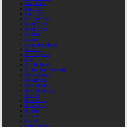
Canlı Borsa
Canlı Tv
Canlı Tv 2
Deneme Page
Döviz Detay
Döviz Detay
Dövizler
Eczane
Favori İçeriklerim
Gazeteler
Genel Ayarlar
Giriş
Gizlilik İlkesi
Günlük Burç Yorumları
Haber Gönder
Hakkımızda
Hava Durumu
Hava Durumu 2
Header4
Hisse Detay
Hisse Detay
Hisseler
İletişim
Kayıt Ol
Kripto Paralar