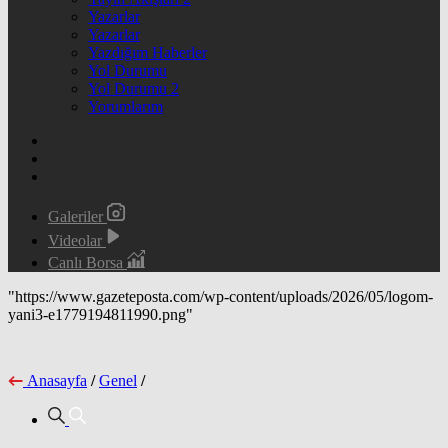
Yazarlar
Yazarlar
Yazdığım Haberler
Yol Durumu
Yol Durumu 2
Yorumlarım
Galeriler
Videolar
Canlı Borsa
"https://www.gazeteposta.com/wp-content/uploads/2026/05/logom-
yani3-e1779194811990.png"
Anasayfa
/
Genel
/