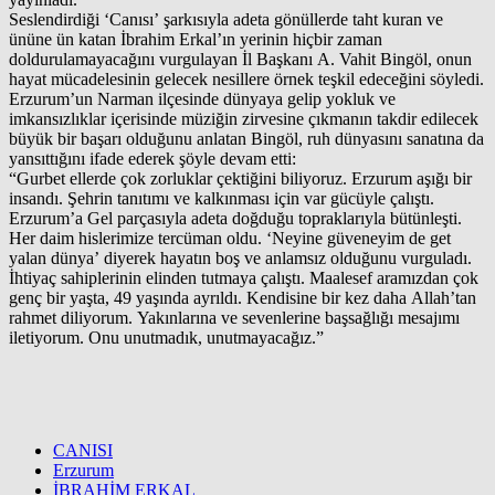
Seslendirdiği ‘Canısı’ şarkısıyla adeta gönüllerde taht kuran ve
ününe ün katan İbrahim Erkal’ın yerinin hiçbir zaman
doldurulamayacağını vurgulayan İl Başkanı A. Vahit Bingöl, onun
hayat mücadelesinin gelecek nesillere örnek teşkil edeceğini söyledi.
Erzurum’un Narman ilçesinde dünyaya gelip yokluk ve
imkansızlıklar içerisinde müziğin zirvesine çıkmanın takdir edilecek
büyük bir başarı olduğunu anlatan Bingöl, ruh dünyasını sanatına da
yansıttığını ifade ederek şöyle devam etti:
“Gurbet ellerde çok zorluklar çektiğini biliyoruz. Erzurum aşığı bir
insandı. Şehrin tanıtımı ve kalkınması için var gücüyle çalıştı.
Erzurum’a Gel parçasıyla adeta doğduğu topraklarıyla bütünleşti.
Her daim hislerimize tercüman oldu. ‘Neyine güveneyim de get
yalan dünya’ diyerek hayatın boş ve anlamsız olduğunu vurguladı.
İhtiyaç sahiplerinin elinden tutmaya çalıştı. Maalesef aramızdan çok
genç bir yaşta, 49 yaşında ayrıldı. Kendisine bir kez daha Allah’tan
rahmet diliyorum. Yakınlarına ve sevenlerine başsağlığı mesajımı
iletiyorum. Onu unutmadık, unutmayacağız.”
CANISI
Erzurum
İBRAHİM ERKAL