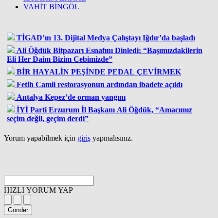
VAHİT BİNGÖL
TİGAD’ın 13. Dijital Medya Çalıştayı Iğdır’da başladı
Ali Öğdük Bitpazarı Esnafını Dinledi: “Başımızdakilerin
Eli Her Daim Bizim Cebimizde”
BİR HAYALİN PEŞİNDE PEDAL ÇEVİRMEK
Fetih Camii restorasyonun ardından ibadete açıldı
Antalya Kepez’de orman yangını
İYİ Parti Erzurum İl Başkanı Ali Öğdük, “Amacımız
seçim değil, geçim derdi”
Yorum yapabilmek için
giriş
yapmalısınız.
HIZLI YORUM YAP
Gönder