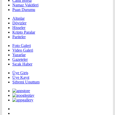
Canlı Borsa
Namaz Vakitleri
Puan Durumu
Altınlar
Dövizler
Hisseler
Kripto Paralar
Pariteler
Foto Galeri
Video Galeri
Yazarlar
Gazeteler
Sıcak Haber
Üye Giriş
Üye Kayıt
Şifremi Unuttum