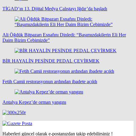
TİGAD’ın 13. Dijital Medya Çalıştayı Iğdır’da başladı
Ali Öğdük Bitpazarı Esnafını Dinledi: “Başımızdakilerin Eli Her
Daim Bizim Cebimizde”
BİR HAYALİN PEŞİNDE PEDAL ÇEVİRMEK
Fetih Camii restorasyonun ardından ibadete açıldı
Antalya Kepez’de orman yangını
Haberleri güncel olarak e-postanızdan takip edebilirsiniz !