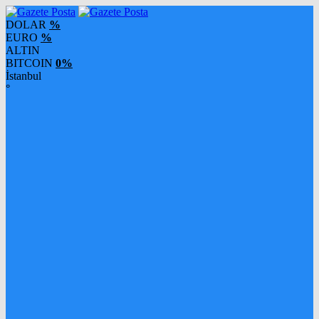
DOLAR
%
EURO
%
ALTIN
BITCOIN
0%
İstanbul
°