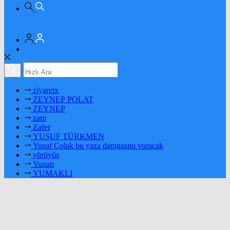
ziyaretx
ZEYNEP POLAT
ZEYNEP
zam
Zafer
YUSUF TÜRKMEN
Yusuf Çolak bu yaza damgasını vuracak
yürüyüş
Yunan
YUMAKLI