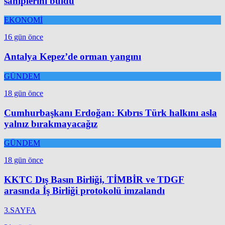
sahiplerini buldu
EKONOMİ
16 gün önce
Antalya Kepez’de orman yangını
GÜNDEM
18 gün önce
Cumhurbaşkanı Erdoğan: Kıbrıs Türk halkını asla
yalnız bırakmayacağız
GÜNDEM
18 gün önce
KKTC Dış Basın Birliği, TİMBİR ve TDGF
arasında İş Birliği protokolü imzalandı
3.SAYFA