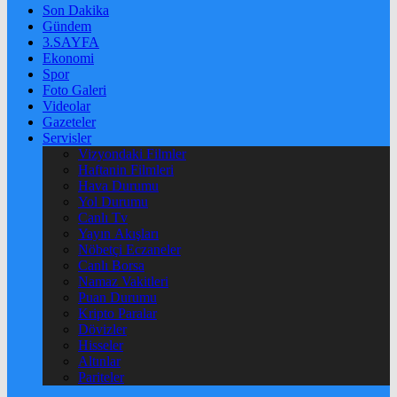
Son Dakika
Gündem
3.SAYFA
Ekonomi
Spor
Foto Galeri
Videolar
Gazeteler
Servisler
Vizyondaki Filmler
Haftanin Filmleri
Hava Durumu
Yol Durumu
Canlı Tv
Yayın Akışları
Nöbetçi Eczaneler
Canlı Borsa
Namaz Vakitleri
Puan Durumu
Kripto Paralar
Dövizler
Hisseler
Altınlar
Pariteler