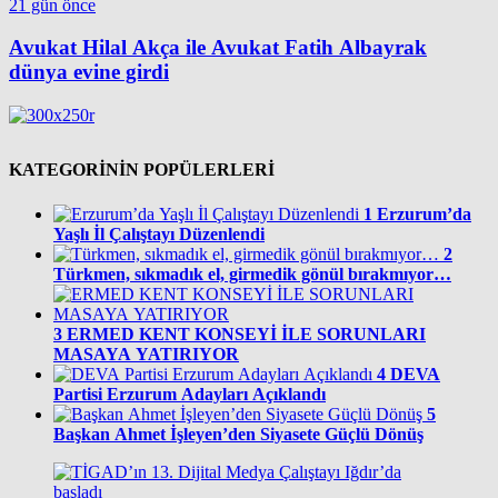
21 gün önce
Avukat Hilal Akça ile Avukat Fatih Albayrak
dünya evine girdi
KATEGORİNİN POPÜLERLERİ
1
Erzurum’da
Yaşlı İl Çalıştayı Düzenlendi
2
Türkmen, sıkmadık el, girmedik gönül bırakmıyor…
3
ERMED KENT KONSEYİ İLE SORUNLARI
MASAYA YATIRIYOR
4
DEVA
Partisi Erzurum Adayları Açıklandı
5
Başkan Ahmet İşleyen’den Siyasete Güçlü Dönüş