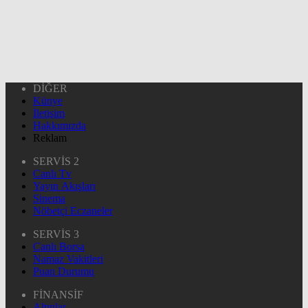
DİĞER
Künye
İletişim
Hakkımızda
Reklam
SERVİS 2
Canlı Tv
Yayın Akışları
Sinema
Nöbetçi Eczaneler
SERVİS 3
Canlı Borsa
Namaz Vakitleri
Puan Durumu
FİNANSİF
Altınlar