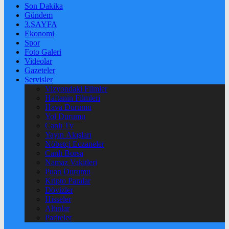
Son Dakika
Gündem
3.SAYFA
Ekonomi
Spor
Foto Galeri
Videolar
Gazeteler
Servisler
Vizyondaki Filmler
Haftanin Filmleri
Hava Durumu
Yol Durumu
Canlı Tv
Yayın Akışları
Nöbetçi Eczaneler
Canlı Borsa
Namaz Vakitleri
Puan Durumu
Kripto Paralar
Dövizler
Hisseler
Altınlar
Pariteler