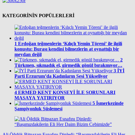
KATEGORİNİN POPÜLERLERİ
1
Erdoğan teğmenlerin ‘Kılıçlı Yemin Töreni’ ile ilgili
konuştu: Burası kendini bilmezlerin at oynattığı bir
meydan değil
2
Türkmen, sıkmadık el, girmedik gönül bırakmıyor…
3
İYİ
Parti Erzurum’da Kadınların Sesi Yükseliyor
4
ERMED KENT KONSEYİ İLE SORUNLARI
MASAYA YATIRIYOR
5
İşmerkezinde
Şampiyonluk Süslemesi
Ali Öğdük Bitpazarı Esnafını Dinledi: “Başımızdakilerin Eli Her