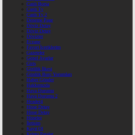
Canlı Borsa
Canlı Tv
Canlı Tv 2
Deneme Page
Döviz Detay
Döviz Detay
Dövizler
Eczane
Favori İçeriklerim
Gazeteler
Genel Ayarlar
Giriş
Gizlilik İlkesi
Günlük Burç Yorumları
Haber Gönder
Hakkımızda
Hava Durumu
Hava Durumu 2
Header4
Hisse Detay
Hisse Detay
Hisseler
İletişim
Kayıt Ol
Kripto Paralar