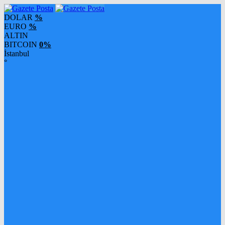
DOLAR
%
EURO
%
ALTIN
BITCOIN
0%
İstanbul
°