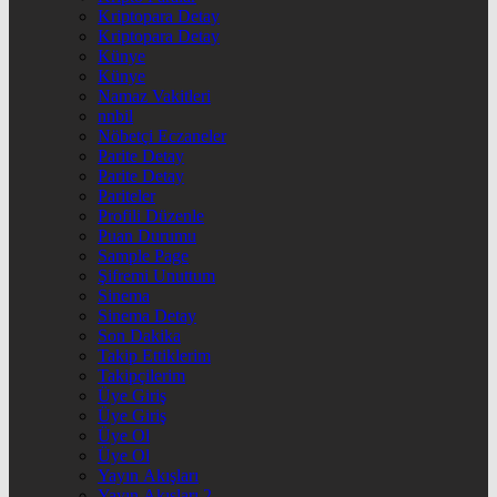
Kriptopara Detay
Kriptopara Detay
Künye
Künye
Namaz Vakitleri
nnbil
Nöbetçi Eczaneler
Parite Detay
Parite Detay
Pariteler
Profili Düzenle
Puan Durumu
Sample Page
Şifremi Unuttum
Sinema
Sinema Detay
Son Dakika
Takip Ettiklerim
Takipçilerim
Üye Giriş
Üye Giriş
Üye Ol
Üye Ol
Yayın Akışları
Yayın Akışları 2