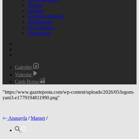
Yazarlar
Yazarlar
Yazdığım Haberler
Yol Durumu
Yol Durumu 2
Yorumlarım
Galeriler
Videolar
Canlı Borsa
"https://www.gazeteposta.com/wp-content/uploads/2026/05/logom-
yani3-e1779194811990.png"
Anasayfa
/
Manşet
/