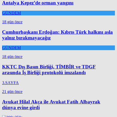
Antalya Kepez’de orman yangını
GÜNDEM
18 gün önce
Cumhurbaşkanı Erdoğan: Kıbrıs Türk halkını asla
yalnız bırakmayacağız
GÜNDEM
18 gün önce
KKTC Dış Basın Birliği, TİMBİR ve TDGF
arasında İş Birliği protokolü imzalandı
3.SAYFA
21 gün önce
Avukat Hilal Akça ile Avukat Fatih Albayrak
dünya evine girdi