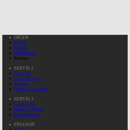
DİĞER
Künye
İletişim
Hakkımızda
Reklam
SERVİS 2
Canlı Tv
Yayın Akışları
Sinema
Nöbetçi Eczaneler
SERVİS 3
Canlı Borsa
Namaz Vakitleri
Puan Durumu
FİNANSİF
Altınlar