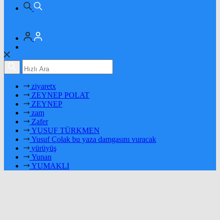
ziyaretx
ZEYNEP POLAT
ZEYNEP
zam
Zafer
YUSUF TÜRKMEN
Yusuf Çolak bu yaza damgasını vuracak
yürüyüş
Yunan
YUMAKLI