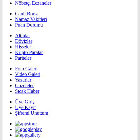
Nöbetçi Eczaneler
Canlı Borsa
Namaz Vakitleri
Puan Durumu
Altınlar
Dövizler
Hisseler
Kripto Paralar
Pariteler
Foto Galeri
Video Galeri
Yazarlar
Gazeteler
Sıcak Haber
Üye Giriş
Üye Kayıt
Şifremi Unuttum