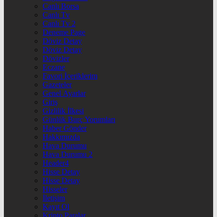
Canlı Borsa
Canlı Tv
Canlı Tv 2
Deneme Page
Döviz Detay
Döviz Detay
Dövizler
Eczane
Favori İçeriklerim
Gazeteler
Genel Ayarlar
Giriş
Gizlilik İlkesi
Günlük Burç Yorumları
Haber Gönder
Hakkımızda
Hava Durumu
Hava Durumu 2
Header4
Hisse Detay
Hisse Detay
Hisseler
İletişim
Kayıt Ol
Kripto Paralar