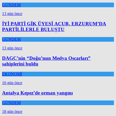
GÜNDEM
13 gün önce
İYİ PARTİ GİK ÜYESİ ACUR, ERZURUM’DA
PARTİLİLERLE BULUŞTU
GÜNDEM
13 gün önce
DAGC’nin “Doğu’nun Medya Oscarları”
sahiplerini buldu
EKONOMİ
16 gün önce
Antalya Kepez’de orman yangını
GÜNDEM
18 gün önce