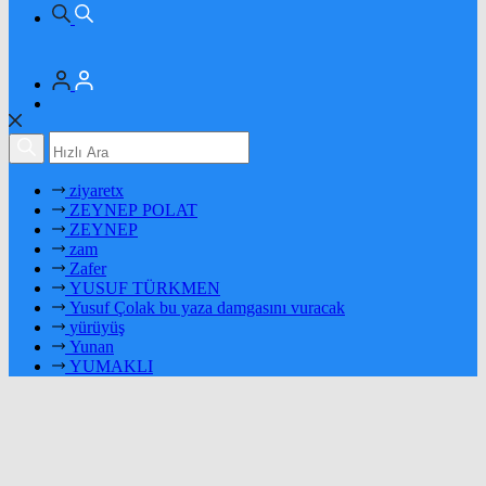
ziyaretx
ZEYNEP POLAT
ZEYNEP
zam
Zafer
YUSUF TÜRKMEN
Yusuf Çolak bu yaza damgasını vuracak
yürüyüş
Yunan
YUMAKLI