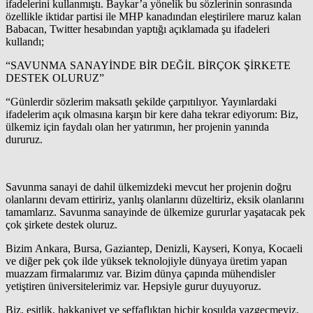
ifadelerini kullanmıştı. Baykar’a yönelik bu sözlerinin sonrasında
özellikle iktidar partisi ile MHP kanadından eleştirilere maruz kalan
Babacan, Twitter hesabından yaptığı açıklamada şu ifadeleri
kullandı;
“SAVUNMA SANAYİNDE BİR DEĞİL BİRÇOK ŞİRKETE
DESTEK OLURUZ”
“Günlerdir sözlerim maksatlı şekilde çarpıtılıyor. Yayınlardaki
ifadelerim açık olmasına karşın bir kere daha tekrar ediyorum: Biz,
ülkemiz için faydalı olan her yatırımın, her projenin yanında
dururuz.
Savunma sanayi de dahil ülkemizdeki mevcut her projenin doğru
olanlarını devam ettiririz, yanlış olanlarını düzeltiriz, eksik olanlarını
tamamlarız. Savunma sanayinde de ülkemize gururlar yaşatacak pek
çok şirkete destek oluruz.
Bizim Ankara, Bursa, Gaziantep, Denizli, Kayseri, Konya, Kocaeli
ve diğer pek çok ilde yüksek teknolojiyle dünyaya üretim yapan
muazzam firmalarımız var. Bizim dünya çapında mühendisler
yetiştiren üniversitelerimiz var. Hepsiyle gurur duyuyoruz.
Biz, eşitlik, hakkaniyet ve şeffaflıktan hiçbir koşulda vazgeçmeyiz.