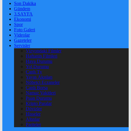
Son Dakika
Gündem
3.SAYFA
Ekonomi
Spor
Foto Galeri
Videolar
Gazeteler
Servisler
Vizyondaki Filmler
Haftanin Filmleri
Hava Durumu
Yol Durumu
Canlı Tv
Yayın Akışları
Nöbetçi Eczaneler
Canlı Borsa
Namaz Vakitleri
Puan Durumu
Kripto Paralar
Dövizler
Hisseler
Altınlar
Pariteler