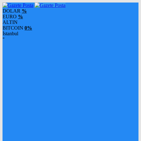
DOLAR
%
EURO
%
ALTIN
BITCOIN
0%
İstanbul
°