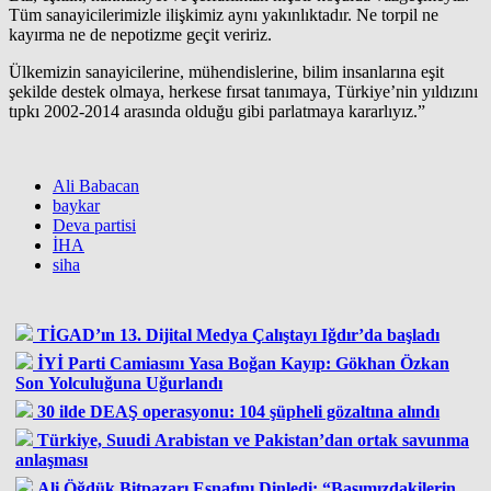
Tüm sanayicilerimizle ilişkimiz aynı yakınlıktadır. Ne torpil ne
kayırma ne de nepotizme geçit veririz.
Ülkemizin sanayicilerine, mühendislerine, bilim insanlarına eşit
şekilde destek olmaya, herkese fırsat tanımaya, Türkiye’nin yıldızını
tıpkı 2002-2014 arasında olduğu gibi parlatmaya kararlıyız.”
Ali Babacan
baykar
Deva partisi
İHA
siha
TİGAD’ın 13. Dijital Medya Çalıştayı Iğdır’da başladı
İYİ Parti Camiasını Yasa Boğan Kayıp: Gökhan Özkan
Son Yolculuğuna Uğurlandı
30 ilde DEAŞ operasyonu: 104 şüpheli gözaltına alındı
Türkiye, Suudi Arabistan ve Pakistan’dan ortak savunma
anlaşması
Ali Öğdük Bitpazarı Esnafını Dinledi: “Başımızdakilerin