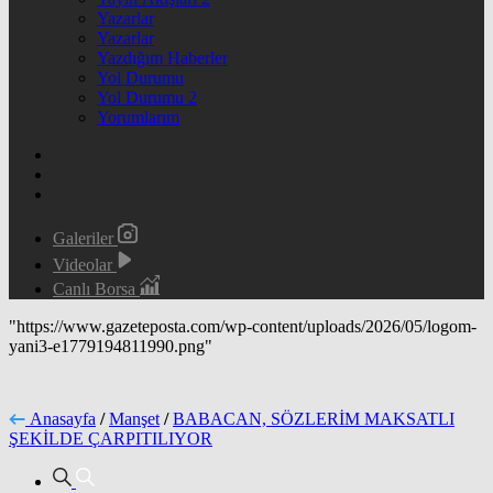
Yazarlar
Yazarlar
Yazdığım Haberler
Yol Durumu
Yol Durumu 2
Yorumlarım
Galeriler
Videolar
Canlı Borsa
"https://www.gazeteposta.com/wp-content/uploads/2026/05/logom-
yani3-e1779194811990.png"
Anasayfa
/
Manşet
/
BABACAN, SÖZLERİM MAKSATLI
ŞEKİLDE ÇARPITILIYOR