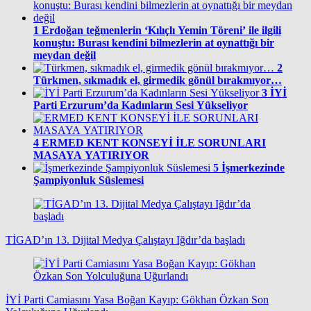
1
Erdoğan teğmenlerin ‘Kılıçlı Yemin Töreni’ ile ilgili
konuştu: Burası kendini bilmezlerin at oynattığı bir
meydan değil
2
Türkmen, sıkmadık el, girmedik gönül bırakmıyor…
3
İYİ
Parti Erzurum’da Kadınların Sesi Yükseliyor
4
ERMED KENT KONSEYİ İLE SORUNLARI
MASAYA YATIRIYOR
5
İşmerkezinde
Şampiyonluk Süslemesi
TİGAD’ın 13. Dijital Medya Çalıştayı Iğdır’da başladı
İYİ Parti Camiasını Yasa Boğan Kayıp: Gökhan Özkan Son