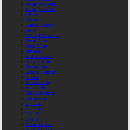
Kriptopara Detay
Kriptopara Detay
Künye
Künye
Namaz Vakitleri
nnbil
Nöbetçi Eczaneler
Parite Detay
Parite Detay
Pariteler
Profili Düzenle
Puan Durumu
Sample Page
Şifremi Unuttum
Sinema
Sinema Detay
Son Dakika
Takip Ettiklerim
Takipçilerim
Üye Giriş
Üye Giriş
Üye Ol
Üye Ol
Yayın Akışları
Yayın Akışları 2