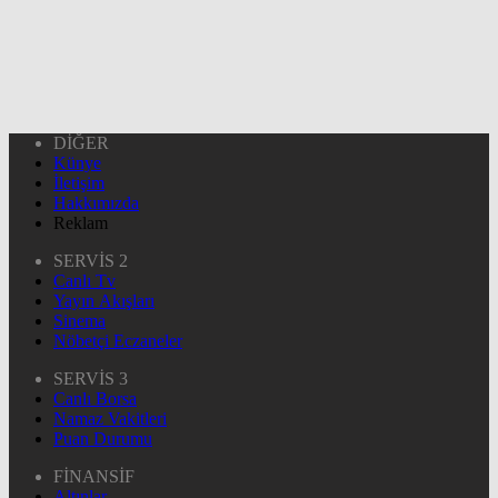
DİĞER
Künye
İletişim
Hakkımızda
Reklam
SERVİS 2
Canlı Tv
Yayın Akışları
Sinema
Nöbetçi Eczaneler
SERVİS 3
Canlı Borsa
Namaz Vakitleri
Puan Durumu
FİNANSİF
Altınlar