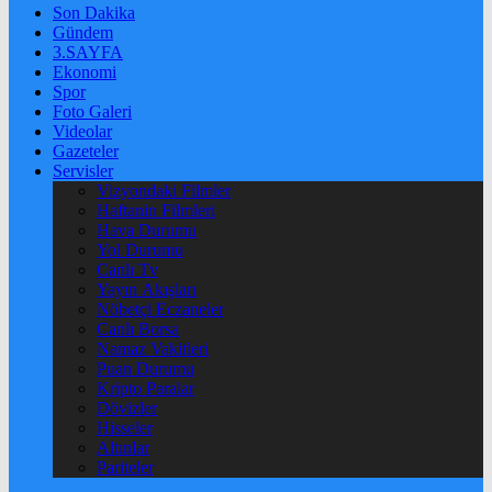
Son Dakika
Gündem
3.SAYFA
Ekonomi
Spor
Foto Galeri
Videolar
Gazeteler
Servisler
Vizyondaki Filmler
Haftanin Filmleri
Hava Durumu
Yol Durumu
Canlı Tv
Yayın Akışları
Nöbetçi Eczaneler
Canlı Borsa
Namaz Vakitleri
Puan Durumu
Kripto Paralar
Dövizler
Hisseler
Altınlar
Pariteler