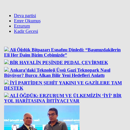
Deva partisi
Emre Okumuş
Erzurum
Kadir Gecesi
Ali Öğdük Bitpazarı Esnafını Dinledi: “Başımızdakilerin
Eli Her Daim Bizim Cebimizde”
BİR HAYALİN PEŞİNDE PEDAL ÇEVİRMEK
Ankara’daki Teknoloji Üssü Gazi Teknopark Nasıl
Büyüyor? Burcu Alkan Bilir Yeni Hedefleri Anlattı
İYİ PARTİDEN ŞEHİT YAKINI VE GAZİLERE TAM
DESTEK
ALİ ÖĞDÜK: ERZURUM VE ÜLKEMİZİN ‘İYİ’ BİR
YOL HARİTASINA İHTİYACI VAR