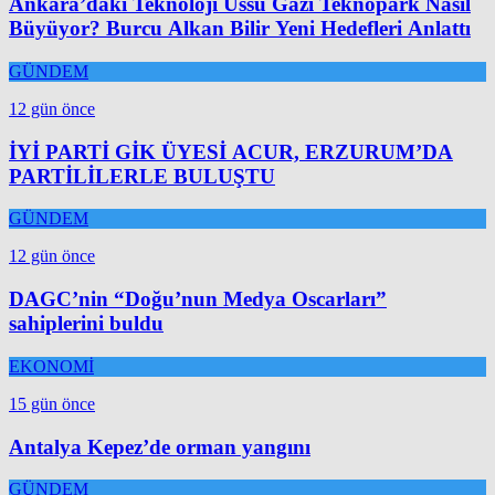
Ankara’daki Teknoloji Üssü Gazi Teknopark Nasıl
Büyüyor? Burcu Alkan Bilir Yeni Hedefleri Anlattı
GÜNDEM
12 gün önce
İYİ PARTİ GİK ÜYESİ ACUR, ERZURUM’DA
PARTİLİLERLE BULUŞTU
GÜNDEM
12 gün önce
DAGC’nin “Doğu’nun Medya Oscarları”
sahiplerini buldu
EKONOMİ
15 gün önce
Antalya Kepez’de orman yangını
GÜNDEM