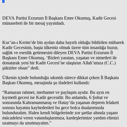
0
DEVA Partisi Erzurum İl Başkanı Emre Okumuş, Kadir Gecesi
münasebeti ile bir mesaj yayımladı.
Kur’an-ı Kerim’de bin aydan daha hayırlı olduğu bildirilen mübarek
Kadir Gecesinin, başta ülkemiz olmak üzere tüm insanlığa huzur,
sağlık ve esenlik getirmesini dileyen DEVA Partisi Erzurum İl
Başkanı Emre Okumuş, ‘Bizleri yaratan, yaşatan ve nimetleri ile
donatarak yeni bir Kadir Gecesi’ne ulaştıran Allah’ımıza (C.C.)
şükürler olsun” dedi.
Ülkenin içinde bulunduğu sıkıntılı sürece dikkat çeken İl Başkanı
Başkan Okumuş, mesajında şu ifadeleri kullandı:
“Ramazan rahmet, merhamet ve paylaşım ayıdır. Bu ayın en
kıymetli gecesi ise Kadir gecesidir. Bu anlamda, 6 Şubat ve
sonrasında Kahramanmaraş ve Hatay’da yaşanan deprem felaketi
sonrası hayatını kaybedenleri bu gece bolca dualarımızda
bulunduralım. Halen kendi bölgelerinde zor şartlar altında yaşam
mücadelesi veren vatandaşlarımıza, kardeşlerimize yardım elimizi
uzatmayı da unutmayalım.”