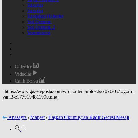
Yazarlar
Yazarlar
Yazdığım Haberler
Yol Durumu
Yol Durumu 2
Yorumlarım
Galeriler
Videolar
Canlı Borsa
"https://www.gazeteposta.com/wp-content/uploads/2026/05/logom-
yani3-e1779194811990.png"
Anasayfa
/
Manşet
/
Başkan Okumuş’tan Kadir Gecesi Mesajı