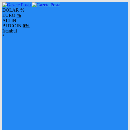
DOLAR
%
EURO
%
ALTIN
BITCOIN
0%
İstanbul
°