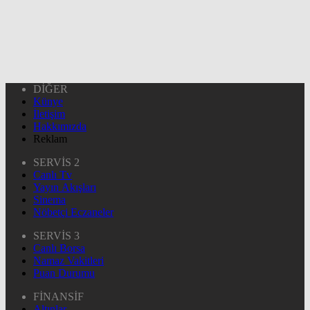
DİĞER
Künye
İletişim
Hakkımızda
Reklam
SERVİS 2
Canlı Tv
Yayın Akışları
Sinema
Nöbetçi Eczaneler
SERVİS 3
Canlı Borsa
Namaz Vakitleri
Puan Durumu
FİNANSİF
Altınlar