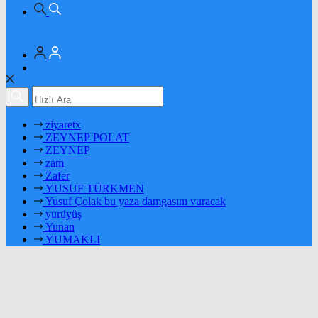
ziyaretx
ZEYNEP POLAT
ZEYNEP
zam
Zafer
YUSUF TÜRKMEN
Yusuf Çolak bu yaza damgasını vuracak
yürüyüş
Yunan
YUMAKLI