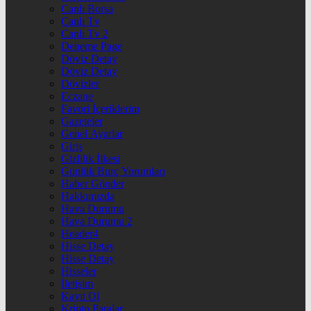
Canlı Borsa
Canlı Tv
Canlı Tv 2
Deneme Page
Döviz Detay
Döviz Detay
Dövizler
Eczane
Favori İçeriklerim
Gazeteler
Genel Ayarlar
Giriş
Gizlilik İlkesi
Günlük Burç Yorumları
Haber Gönder
Hakkımızda
Hava Durumu
Hava Durumu 2
Header4
Hisse Detay
Hisse Detay
Hisseler
İletişim
Kayıt Ol
Kripto Paralar