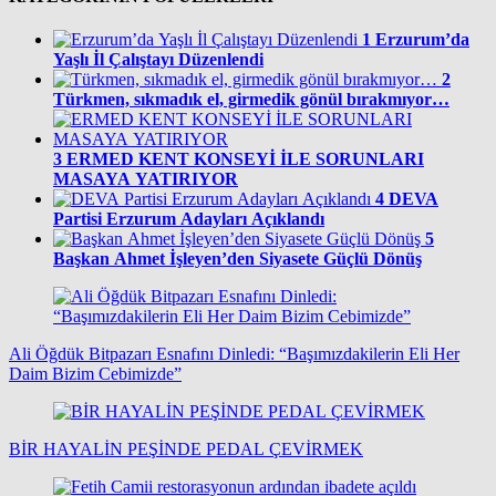
1
Erzurum’da
Yaşlı İl Çalıştayı Düzenlendi
2
Türkmen, sıkmadık el, girmedik gönül bırakmıyor…
3
ERMED KENT KONSEYİ İLE SORUNLARI
MASAYA YATIRIYOR
4
DEVA
Partisi Erzurum Adayları Açıklandı
5
Başkan Ahmet İşleyen’den Siyasete Güçlü Dönüş
Ali Öğdük Bitpazarı Esnafını Dinledi: “Başımızdakilerin Eli Her
Daim Bizim Cebimizde”
BİR HAYALİN PEŞİNDE PEDAL ÇEVİRMEK