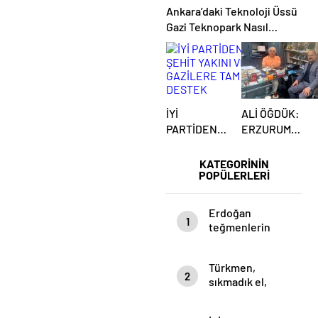
Ankara’daki Teknoloji Üssü
Gazi Teknopark Nasıl
Büyüyor? Burcu Alkan Bilir
Yeni Hedefleri Anlattı
İYİ
ALİ ÖĞDÜK:
PARTİDEN
ERZURUM
ŞEHİT
VE
YAKINI VE
ÜLKEMİZİN
KATEGORİNİN
POPÜLERLERİ
GAZİLERE
‘İYİ’ BİR YOL
TAM
HARİTASINA
DESTEK
İHTİYACI
Erdoğan
1
VAR
teğmenlerin
‘Kılıçlı Yemin
Töreni’ ile ilgili
Türkmen,
konuştu: Burası
2
sıkmadık el,
kendini
girmedik gönül
bilmezlerin at
bırakmıyor…
oynattığı bir