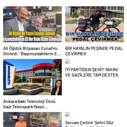
Ali Öğdük Bitpazarı Esnafını
BİR HAYALİN PEŞİNDE PEDAL
Dinledi: “Başımızdakilerin Eli
ÇEVİRMEK
Her Daim Bizim Cebimizde”
İYİ PARTİDEN ŞEHİT YAKINI
VE GAZİLERE TAM DESTEK
Ankara’daki Teknoloji Üssü
Gazi Teknopark Nasıl
Büyüyor? Burcu Alkan Bilir
Yeni Hedefleri Anlattı
Sercan Çetinli ‘Şehri Söz’