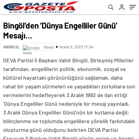
Bingöl’den ‘Dünya Engelliler Günü’
Mesajı…
Aralık 6, 2023 17:04
ABONE OL
News
DEVA Partisi İl Başkanı Vahit Bingöl, Birleşmiş Milletler
tarafından, engellilerin politik, ekonomik, sosyal ve
kültürel hayattaki görünürlüğünü sağlamak, daha
rahat bir yaşam sürmeleri ve yaşadıkları zorluklara son
vermelerini hedefleyerek 3 Aralık 1992 de ilan ettiği
‘Dünya Engelliler Günü nedeniyle bir mesaj yayınladı.
3 Aralık Dünya Engelliler Günü’nün bir kutlama değil;
bilinçlenme ve toplumda engellilere yönelik farkındalık
oluşturma günü olduğunu belirten DEVA Partisi
Erzurum İl Başkan Vahit Bingöl günün anlam ve önemi