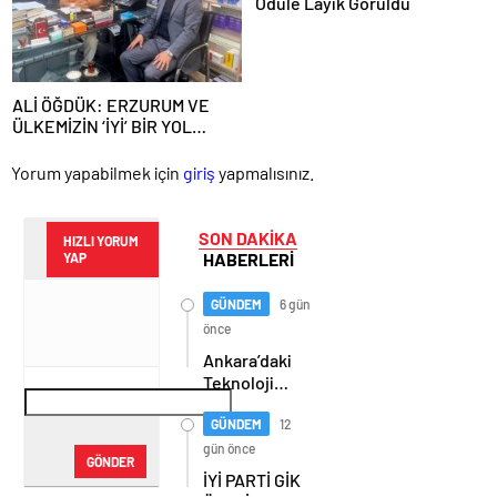
Ödüle Layık Görüldü
ALİ ÖĞDÜK: ERZURUM VE
ÜLKEMİZİN ‘İYİ’ BİR YOL
HARİTASINA İHTİYACI VAR
Yorum yapabilmek için
giriş
yapmalısınız.
SON DAKİKA
HIZLI YORUM
HABERLERİ
YAP
GÜNDEM
6 gün
önce
Ankara’daki
Teknoloji
Üssü Gazi
Teknopark
GÜNDEM
12
Nasıl
gün önce
GÖNDER
Büyüyor?
İYİ PARTİ GİK
Burcu Alkan