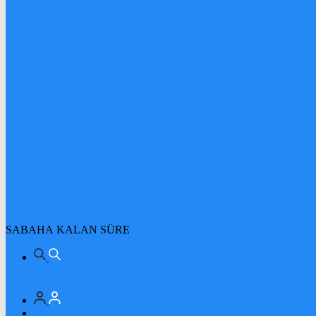
SABAHA KALAN SÜRE