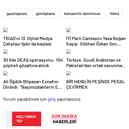
gazeteposta
gümüşhane
kemalettin demirkıran
Tekke
TİGAD’ın 13. Dijital Medya
İYİ Parti Camiasını Yasa Boğan
Çalıştayı Iğdır’da başladı
Kayıp: Gökhan Özkan Son
Yolculuğuna Uğurlandı
30 ilde DEAŞ operasyonu: 104
Türkiye, Suudi Arabistan ve
şüpheli gözaltına alındı
Pakistan’dan ortak savunma
anlaşması
Ali Öğdük Bitpazarı Esnafını
BİR HAYALİN PEŞİNDE PEDAL
Dinledi: “Başımızdakilerin Eli
ÇEVİRMEK
Her Daim Bizim Cebimizde”
Yorum yapabilmek için
giriş
yapmalısınız.
SON DAKİKA
HIZLI YORUM
HABERLERİ
YAP