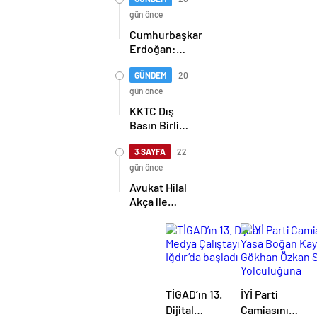
yangını
gün önce
Cumhurbaşkanı
Erdoğan:
Kıbrıs Türk
halkını asla
GÜNDEM
20
yalnız
gün önce
bırakmayacağız
KKTC Dış
Basın Birliği,
TİMBİR ve
TDGF
3.SAYFA
22
arasında İş
gün önce
Birliği
Avukat Hilal
protokolü
Akça ile
imzalandı
Avukat Fatih
Albayrak
dünya evine
girdi
TİGAD’ın 13.
İYİ Parti
Dijital
Camiasını