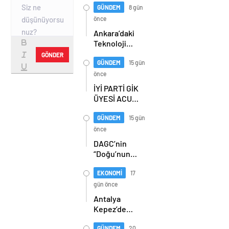
GÜNDEM
8 gün
önce
Ankara’daki
Teknoloji
Üssü Gazi
GÖNDER
Teknopark
GÜNDEM
15 gün
Nasıl
önce
Büyüyor?
İYİ PARTİ GİK
Burcu Alkan
ÜYESİ ACUR,
Bilir Yeni
ERZURUM’DA
Hedefleri
PARTİLİLERLE
GÜNDEM
15 gün
Anlattı
BULUŞTU
önce
DAGC’nin
“Doğu’nun
Medya
Oscarları”
EKONOMİ
17
sahiplerini
gün önce
buldu
Antalya
Kepez’de
orman
GÜNDEM
20