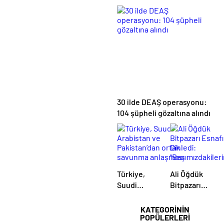
Medya
Yasa Boğan
Çalıştayı
Kayıp:
Iğdır’da
Gökhan
başladı
Özkan Son
Yolculuğuna
Uğurlandı
30 ilde DEAŞ operasyonu:
104 şüpheli gözaltına alındı
Türkiye,
Ali Öğdük
Suudi
Bitpazarı
Arabistan
Esnafını
ve
Dinledi:
KATEGORİNİN
POPÜLERLERİ
Pakistan’dan
“Başımızdakiler