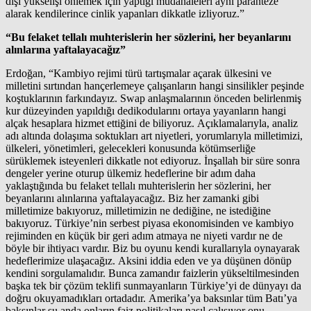
dışı yükselişi önlemek için yaptığı müdahaleleri aynı paranteze
alarak kendilerince cinlik yapanları dikkatle izliyoruz.”
“Bu felaket tellalı muhterislerin her sözlerini, her beyanlarını
alınlarına yaftalayacağız”
Erdoğan, “Kambiyo rejimi türü tartışmalar açarak ülkesini ve
milletini sırtından hançerlemeye çalışanların hangi sinsilikler peşinde
koştuklarının farkındayız. Swap anlaşmalarının önceden belirlenmiş
kur düzeyinden yapıldığı dedikodularını ortaya yayanların hangi
alçak hesaplara hizmet ettiğini de biliyoruz. Açıklamalarıyla, analiz
adı altında dolaşıma soktukları art niyetleri, yorumlarıyla milletimizi,
ülkeleri, yönetimleri, gelecekleri konusunda kötümserliğe
sürüklemek isteyenleri dikkatle not ediyoruz. İnşallah bir süre sonra
dengeler yerine oturup ülkemiz hedeflerine bir adım daha
yaklaştığında bu felaket tellalı muhterislerin her sözlerini, her
beyanlarını alınlarına yaftalayacağız. Biz her zamanki gibi
milletimize bakıyoruz, milletimizin ne dediğine, ne istediğine
bakıyoruz. Türkiye’nin serbest piyasa ekonomisinden ve kambiyo
rejiminden en küçük bir geri adım atmaya ne niyeti vardır ne de
böyle bir ihtiyacı vardır. Biz bu oyunu kendi kurallarıyla oynayarak
hedeflerimize ulaşacağız. Aksini iddia eden ve ya düşünen dönüp
kendini sorgulamalıdır. Bunca zamandır faizlerin yükseltilmesinden
başka tek bir çözüm teklifi sunmayanların Türkiye’yi de dünyayı da
doğru okuyamadıkları ortadadır. Amerika’ya baksınlar tüm Batı’ya
baksınlar şu anda onların faiz politikaları nasıl çalışıyor onu