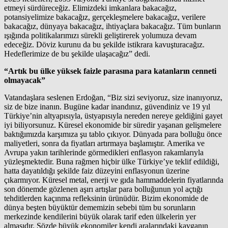
etmeyi sürdüreceğiz. Elimizdeki imkanlara bakacağız,
potansiyelimize bakacağız, gerçekleşmelere bakacağız, verilere
bakacağız, dünyaya bakacağız, ihtiyaçlara bakacağız. Tüm bunların
ışığında politikalarımızı sürekli geliştirerek yolumuza devam
edeceğiz. Döviz kurunu da bu şekilde istikrara kavuşturacağız.
Hedeflerimize de bu şekilde ulaşacağız” dedi.
“Artık bu ülke yüksek faizle parasına para katanların cenneti
olmayacak”
Vatandaşlara seslenen Erdoğan, “Biz sizi seviyoruz, size inanıyoruz,
siz de bize inanın. Bugüne kadar inandınız, güvendiniz ve 19 yıl
Türkiye’nin altyapısıyla, üstyapısıyla nereden nereye geldiğini gayet
iyi biliyorsunuz. Küresel ekonomide bir süredir yaşanan gelişmelere
baktığımızda karşımıza şu tablo çıkıyor. Dünyada para bolluğu önce
maliyetleri, sonra da fiyatları artırmaya başlamıştır. Amerika ve
Avrupa yakın tarihlerinde görmedikleri enflasyon rakamlarıyla
yüzleşmektedir. Buna rağmen hiçbir ülke Türkiye’ye teklif edildiği,
hatta dayatıldığı şekilde faiz düzeyini enflasyonun üzerine
çıkarmıyor. Küresel metal, enerji ve gıda hammaddelerin fiyatlarında
son dönemde gözlenen aşırı artışlar para bolluğunun yol açtığı
tehditlerden kaçınma refleksinin ürünüdür. Bizim ekonomide de
dünya beşten büyüktür dememizin sebebi tüm bu sorunların
merkezinde kendilerini büyük olarak tarif eden ülkelerin yer
almasıdır. Sözde büyük ekonomiler kendi aralarındaki kavganın