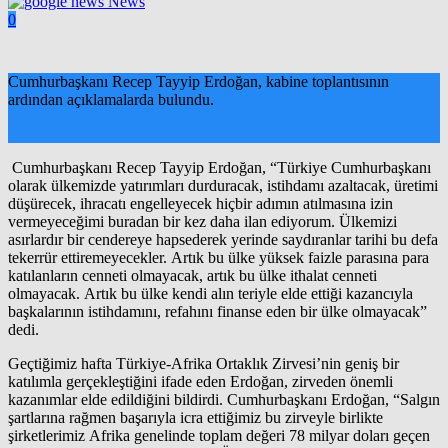
News
0
Cumhurbaşkanı Recep Tayyip Erdoğan, kabine toplantısının
ardından açıklamalarda bulundu.
Cumhurbaşkanı Recep Tayyip Erdoğan, “Türkiye Cumhurbaşkanı
olarak ülkemizde yatırımları durduracak, istihdamı azaltacak, üretimi
düşürecek, ihracatı engelleyecek hiçbir adımın atılmasına izin
vermeyeceğimi buradan bir kez daha ilan ediyorum. Ülkemizi
asırlardır bir cendereye hapsederek yerinde saydıranlar tarihi bu defa
tekerrür ettiremeyecekler. Artık bu ülke yüksek faizle parasına para
katılanların cenneti olmayacak, artık bu ülke ithalat cenneti
olmayacak. Artık bu ülke kendi alın teriyle elde ettiği kazancıyla
başkalarının istihdamını, refahını finanse eden bir ülke olmayacak”
dedi.
Geçtiğimiz hafta Türkiye-Afrika Ortaklık Zirvesi’nin geniş bir
katılımla gerçekleştiğini ifade eden Erdoğan, zirveden önemli
kazanımlar elde edildiğini bildirdi. Cumhurbaşkanı Erdoğan, “Salgın
şartlarına rağmen başarıyla icra ettiğimiz bu zirveyle birlikte
şirketlerimiz Afrika genelinde toplam değeri 78 milyar doları geçen