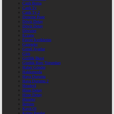
Canlı Borsa
Canlı Tv
Canlı Tv 2
Deneme Page
Döviz Detay
Döviz Detay
Dövizler
Eczane
Favori İçeriklerim
Gazeteler
Genel Ayarlar
Giriş
Gizlilik İlkesi
Günlük Burç Yorumları
Haber Gönder
Hakkımızda
Hava Durumu
Hava Durumu 2
Header4
Hisse Detay
Hisse Detay
Hisseler
İletişim
Kayıt Ol
Kripto Paralar