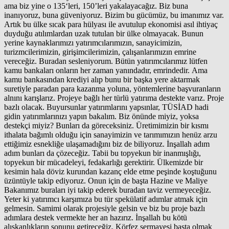
ama biz yine o 135‘leri, 150’leri yakalayacağız. Biz buna
inanıyoruz, buna güveniyoruz. Bizim bu gücümüz, bu imanımız var.
Artık bu ülke sıcak para hülyası ile avutulup ekonomisi asıl ihtiyaç
duyduğu atılımlardan uzak tutulan bir ülke olmayacak. Bunun
yerine kaynaklarımızı yatırımcılarımızın, sanayicimizin,
turizmcilerimizin, girişimcilerimizin, çalışanlarımızın emrine
vereceğiz. Buradan sesleniyorum. Bütün yatırımcılarımız lütfen
kamu bankaları onların her zaman yanındadır, emrindedir. Ama
kamu bankasından krediyi alıp bunu bir başka yere aktarmak
suretiyle paradan para kazanma yoluna, yöntemlerine başvuranların
alnını karışlarız. Projeye bağlı her türlü yatırıma destekte varız. Proje
bazlı olacak. Buyursunlar yatırımlarını yapsınlar, TÜSİAD hadi
gidin yatırımlarınızı yapın bakalım. Biz önünde miyiz, yoksa
destekçi miyiz? Bunları da göreceksiniz. Üretimimizin bir kısmı
ithalata bağımlı olduğu için sanayimizin ve tarımımızın henüz arzu
ettiğimiz esnekliğe ulaşamadığını biz de biliyoruz. İnşallah adım
adım bunları da çözeceğiz. Tabii bu topyekun bir inanmışlığı,
topyekun bir mücadeleyi, fedakarlığı gerektirir. Ülkemizde bir
kesimin hala döviz kurundan kazanç elde etme peşinde koştuğunu
üzüntüyle takip ediyoruz. Onun için de başta Hazine ve Maliye
Bakanımız buraları iyi takip ederek buradan taviz vermeyeceğiz.
Yeter ki yatırımcı karşımıza bu tür spekülatif adımlar atmak için
gelmesin. Samimi olarak projesiyle gelsin ve biz bu proje bazlı
adımlara destek vermekte her an hazırız. İnşallah bu kötü
alışkanlıkların sonunu getireceğiz. Körfez sermayesi başta olmak