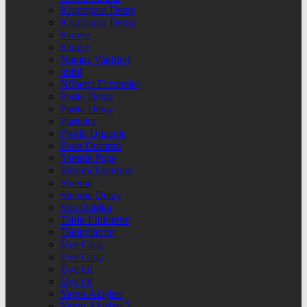
Kriptopara Detay
Kriptopara Detay
Künye
Künye
Namaz Vakitleri
nnbil
Nöbetçi Eczaneler
Parite Detay
Parite Detay
Pariteler
Profili Düzenle
Puan Durumu
Sample Page
Şifremi Unuttum
Sinema
Sinema Detay
Son Dakika
Takip Ettiklerim
Takipçilerim
Üye Giriş
Üye Giriş
Üye Ol
Üye Ol
Yayın Akışları
Yayın Akışları 2