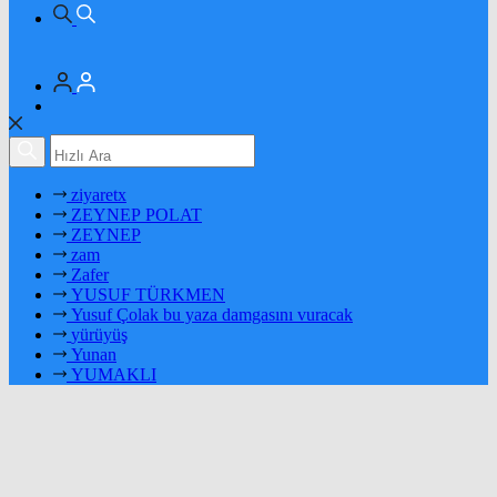
ziyaretx
ZEYNEP POLAT
ZEYNEP
zam
Zafer
YUSUF TÜRKMEN
Yusuf Çolak bu yaza damgasını vuracak
yürüyüş
Yunan
YUMAKLI