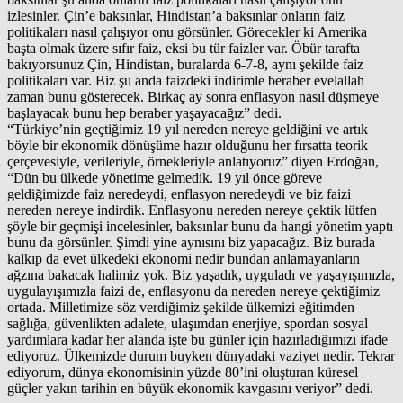
izlesinler. Çin’e baksınlar, Hindistan’a baksınlar onların faiz
politikaları nasıl çalışıyor onu görsünler. Görecekler ki Amerika
başta olmak üzere sıfır faiz, eksi bu tür faizler var. Öbür tarafta
bakıyorsunuz Çin, Hindistan, buralarda 6-7-8, aynı şekilde faiz
politikaları var. Biz şu anda faizdeki indirimle beraber evelallah
zaman bunu gösterecek. Birkaç ay sonra enflasyon nasıl düşmeye
başlayacak bunu hep beraber yaşayacağız” dedi.
“Türkiye’nin geçtiğimiz 19 yıl nereden nereye geldiğini ve artık
böyle bir ekonomik dönüşüme hazır olduğunu her fırsatta teorik
çerçevesiyle, verileriyle, örnekleriyle anlatıyoruz” diyen Erdoğan,
“Dün bu ülkede yönetime gelmedik. 19 yıl önce göreve
geldiğimizde faiz neredeydi, enflasyon neredeydi ve biz faizi
nereden nereye indirdik. Enflasyonu nereden nereye çektik lütfen
şöyle bir geçmişi incelesinler, baksınlar bunu da hangi yönetim yaptı
bunu da görsünler. Şimdi yine aynısını biz yapacağız. Biz burada
kalkıp da evet ülkedeki ekonomi nedir bundan anlamayanların
ağzına bakacak halimiz yok. Biz yaşadık, uyguladı ve yaşayışımızla,
uygulayışımızla faizi de, enflasyonu da nereden nereye çektiğimiz
ortada. Milletimize söz verdiğimiz şekilde ülkemizi eğitimden
sağlığa, güvenlikten adalete, ulaşımdan enerjiye, spordan sosyal
yardımlara kadar her alanda işte bu günler için hazırladığımızı ifade
ediyoruz. Ülkemizde durum buyken dünyadaki vaziyet nedir. Tekrar
ediyorum, dünya ekonomisinin yüzde 80’ini oluşturan küresel
güçler yakın tarihin en büyük ekonomik kavgasını veriyor” dedi.