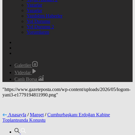
Yazarlar
Yazarlar
Yazdığım Haberler
Yol Durumu
Yol Durumu 2
Yorumlarım
Galeriler
Videolar
Canlı Borsa
"https://www.gazeteposta.com/wp-content/uploads/2026/05/logom-
yani3-e1779194811990.png"
Anasayfa
/
Manşet
/
Cumhurbaşkanı Erdoğan Kabine
Toplantısında Konuştu