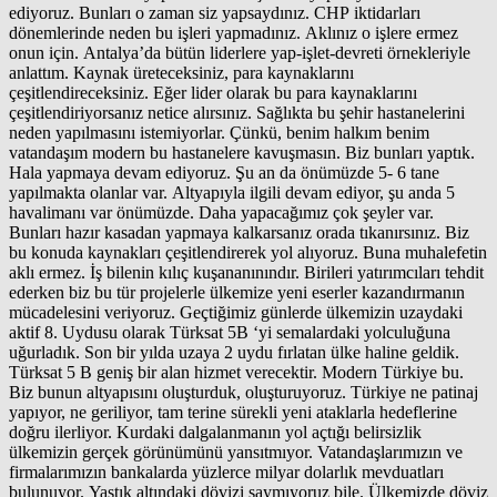
ediyoruz. Bunları o zaman siz yapsaydınız. CHP iktidarları
dönemlerinde neden bu işleri yapmadınız. Aklınız o işlere ermez
onun için. Antalya’da bütün liderlere yap-işlet-devreti örnekleriyle
anlattım. Kaynak üreteceksiniz, para kaynaklarını
çeşitlendireceksiniz. Eğer lider olarak bu para kaynaklarını
çeşitlendiriyorsanız netice alırsınız. Sağlıkta bu şehir hastanelerini
neden yapılmasını istemiyorlar. Çünkü, benim halkım benim
vatandaşım modern bu hastanelere kavuşmasın. Biz bunları yaptık.
Hala yapmaya devam ediyoruz. Şu an da önümüzde 5- 6 tane
yapılmakta olanlar var. Altyapıyla ilgili devam ediyor, şu anda 5
havalimanı var önümüzde. Daha yapacağımız çok şeyler var.
Bunları hazır kasadan yapmaya kalkarsanız orada tıkanırsınız. Biz
bu konuda kaynakları çeşitlendirerek yol alıyoruz. Buna muhalefetin
aklı ermez. İş bilenin kılıç kuşananınındır. Birileri yatırımcıları tehdit
ederken biz bu tür projelerle ülkemize yeni eserler kazandırmanın
mücadelesini veriyoruz. Geçtiğimiz günlerde ülkemizin uzaydaki
aktif 8. Uydusu olarak Türksat 5B ‘yi semalardaki yolculuğuna
uğurladık. Son bir yılda uzaya 2 uydu fırlatan ülke haline geldik.
Türksat 5 B geniş bir alan hizmet verecektir. Modern Türkiye bu.
Biz bunun altyapısını oluşturduk, oluşturuyoruz. Türkiye ne patinaj
yapıyor, ne geriliyor, tam terine sürekli yeni ataklarla hedeflerine
doğru ilerliyor. Kurdaki dalgalanmanın yol açtığı belirsizlik
ülkemizin gerçek görünümünü yansıtmıyor. Vatandaşlarımızın ve
firmalarımızın bankalarda yüzlerce milyar dolarlık mevduatları
bulunuyor. Yastık altındaki dövizi saymıyoruz bile. Ülkemizde döviz