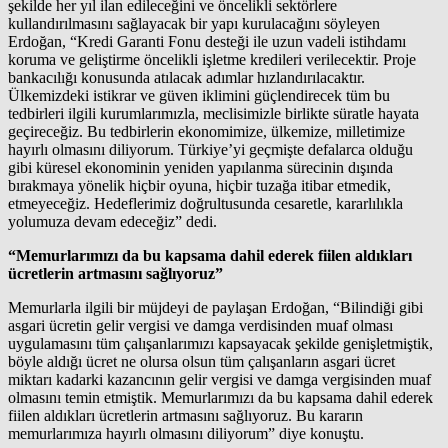
şekilde her yıl ilan edileceğini ve öncelikli sektörlere
kullandırılmasını sağlayacak bir yapı kurulacağını söyleyen
Erdoğan, “Kredi Garanti Fonu desteği ile uzun vadeli istihdamı
koruma ve geliştirme öncelikli işletme kredileri verilecektir. Proje
bankacılığı konusunda atılacak adımlar hızlandırılacaktır.
Ülkemizdeki istikrar ve güven iklimini güçlendirecek tüm bu
tedbirleri ilgili kurumlarımızla, meclisimizle birlikte süratle hayata
geçireceğiz. Bu tedbirlerin ekonomimize, ülkemize, milletimize
hayırlı olmasını diliyorum. Türkiye’yi geçmişte defalarca olduğu
gibi küresel ekonominin yeniden yapılanma sürecinin dışında
bırakmaya yönelik hiçbir oyuna, hiçbir tuzağa itibar etmedik,
etmeyeceğiz. Hedeflerimiz doğrultusunda cesaretle, kararlılıkla
yolumuza devam edeceğiz” dedi.
“Memurlarımızı da bu kapsama dahil ederek fiilen aldıkları
ücretlerin artmasını sağlıyoruz”
Memurlarla ilgili bir müjdeyi de paylaşan Erdoğan, “Bilindiği gibi
asgari ücretin gelir vergisi ve damga verdisinden muaf olması
uygulamasını tüm çalışanlarımızı kapsayacak şekilde genişletmiştik,
böyle aldığı ücret ne olursa olsun tüm çalışanların asgari ücret
miktarı kadarki kazancının gelir vergisi ve damga vergisinden muaf
olmasını temin etmiştik. Memurlarımızı da bu kapsama dahil ederek
fiilen aldıkları ücretlerin artmasını sağlıyoruz. Bu kararın
memurlarımıza hayırlı olmasını diliyorum” diye konuştu.