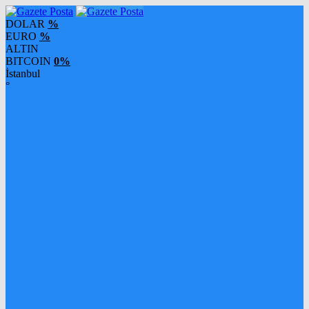
DOLAR
%
EURO
%
ALTIN
BITCOIN
0%
İstanbul
°