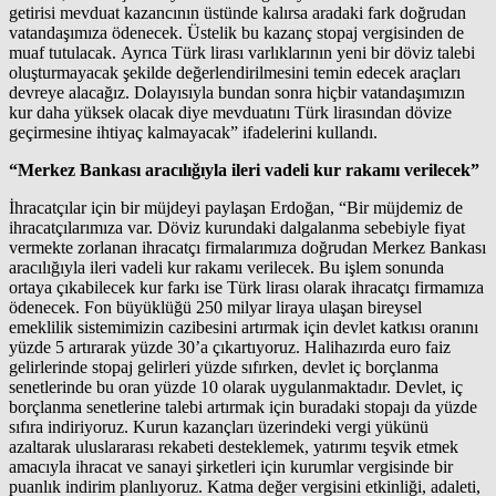
getirisi mevduat kazancının üstünde kalırsa aradaki fark doğrudan
vatandaşımıza ödenecek. Üstelik bu kazanç stopaj vergisinden de
muaf tutulacak. Ayrıca Türk lirası varlıklarının yeni bir döviz talebi
oluşturmayacak şekilde değerlendirilmesini temin edecek araçları
devreye alacağız. Dolayısıyla bundan sonra hiçbir vatandaşımızın
kur daha yüksek olacak diye mevduatını Türk lirasından dövize
geçirmesine ihtiyaç kalmayacak” ifadelerini kullandı.
“Merkez Bankası aracılığıyla ileri vadeli kur rakamı verilecek”
İhracatçılar için bir müjdeyi paylaşan Erdoğan, “Bir müjdemiz de
ihracatçılarımıza var. Döviz kurundaki dalgalanma sebebiyle fiyat
vermekte zorlanan ihracatçı firmalarımıza doğrudan Merkez Bankası
aracılığıyla ileri vadeli kur rakamı verilecek. Bu işlem sonunda
ortaya çıkabilecek kur farkı ise Türk lirası olarak ihracatçı firmamıza
ödenecek. Fon büyüklüğü 250 milyar liraya ulaşan bireysel
emeklilik sistemimizin cazibesini artırmak için devlet katkısı oranını
yüzde 5 artırarak yüzde 30’a çıkartıyoruz. Halihazırda euro faiz
gelirlerinde stopaj gelirleri yüzde sıfırken, devlet iç borçlanma
senetlerinde bu oran yüzde 10 olarak uygulanmaktadır. Devlet, iç
borçlanma senetlerine talebi artırmak için buradaki stopajı da yüzde
sıfıra indiriyoruz. Kurun kazançları üzerindeki vergi yükünü
azaltarak uluslararası rekabeti desteklemek, yatırımı teşvik etmek
amacıyla ihracat ve sanayi şirketleri için kurumlar vergisinde bir
puanlık indirim planlıyoruz. Katma değer vergisini etkinliği, adaleti,