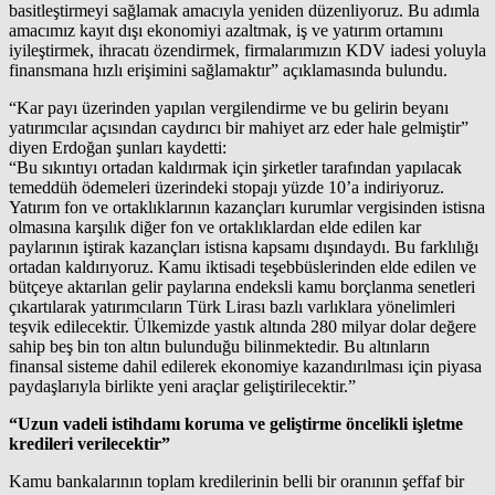
basitleştirmeyi sağlamak amacıyla yeniden düzenliyoruz. Bu adımla
amacımız kayıt dışı ekonomiyi azaltmak, iş ve yatırım ortamını
iyileştirmek, ihracatı özendirmek, firmalarımızın KDV iadesi yoluyla
finansmana hızlı erişimini sağlamaktır” açıklamasında bulundu.
“Kar payı üzerinden yapılan vergilendirme ve bu gelirin beyanı
yatırımcılar açısından caydırıcı bir mahiyet arz eder hale gelmiştir”
diyen Erdoğan şunları kaydetti:
“Bu sıkıntıyı ortadan kaldırmak için şirketler tarafından yapılacak
temeddüh ödemeleri üzerindeki stopajı yüzde 10’a indiriyoruz.
Yatırım fon ve ortaklıklarının kazançları kurumlar vergisinden istisna
olmasına karşılık diğer fon ve ortaklıklardan elde edilen kar
paylarının iştirak kazançları istisna kapsamı dışındaydı. Bu farklılığı
ortadan kaldırıyoruz. Kamu iktisadi teşebbüslerinden elde edilen ve
bütçeye aktarılan gelir paylarına endeksli kamu borçlanma senetleri
çıkartılarak yatırımcıların Türk Lirası bazlı varlıklara yönelimleri
teşvik edilecektir. Ülkemizde yastık altında 280 milyar dolar değere
sahip beş bin ton altın bulunduğu bilinmektedir. Bu altınların
finansal sisteme dahil edilerek ekonomiye kazandırılması için piyasa
paydaşlarıyla birlikte yeni araçlar geliştirilecektir.”
“Uzun vadeli istihdamı koruma ve geliştirme öncelikli işletme
kredileri verilecektir”
Kamu bankalarının toplam kredilerinin belli bir oranının şeffaf bir