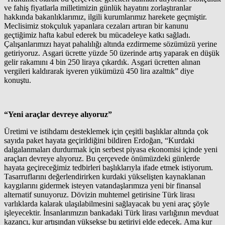
ve fahiş fiyatlarla milletimizin günlük hayatını zorlaştıranlar
hakkında bakanlıklarımız, ilgili kurumlarımız harekete geçmiştir.
Meclisimiz stokçuluk yapanlara cezaları artıran bir kanunu
geçtiğimiz hafta kabul ederek bu mücadeleye katkı sağladı.
Çalışanlarımızı hayat pahalılığı altında ezdirmeme sözümüzü yerine
getiriyoruz. Asgari ücrette yüzde 50 üzerinde artış yaparak en düşük
gelir rakamını 4 bin 250 liraya çıkardık. Asgari ücretten alınan
vergileri kaldırarak işveren yükümüzü 450 lira azalttık” diye
konuştu.
“Yeni araçlar devreye alıyoruz”
Üretimi ve istihdamı desteklemek için çeşitli başlıklar altında çok
sayıda paket hayata geçirildiğini bildiren Erdoğan, “Kurdaki
dalgalanmaları durdurmak için serbest piyasa ekonomisi içinde yeni
araçları devreye alıyoruz. Bu çerçevede önümüzdeki günlerde
hayata geçireceğimiz tedbirleri başlıklarıyla ifade etmek istiyorum.
Tasarruflarını değerlendirirken kurdaki yükselişten kaynaklanan
kaygılarını gidermek isteyen vatandaşlarımıza yeni bir finansal
alternatif sunuyoruz. Dövizin muhtemel getirisine Türk lirası
varlıklarda kalarak ulaşılabilmesini sağlayacak bu yeni araç şöyle
işleyecektir. İnsanlarımızın bankadaki Türk lirası varlığının mevduat
kazancı, kur artışından yüksekse bu getiriyi elde edecek. Ama kur