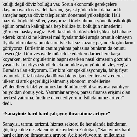
kıtlığı değil döviz bolluğu var. Sorun ekonomik gerekçelere
dayanmayan kısa vadeli kazanç gayesi güden kimi daha farklı
amaçlar taşıyan döviz taleplerinin dönemsel yükselişidir. Hali
hazırda böyle bir süreç yaşıyoruz. Döviz alımına yönelik psikolojik
eğilim ortadan kalktığında hep birlikte bu bolluğun nimetlerini
görmeye başlayacağız. Belli kesimlerin dövizdeki yükselişi bahane
ederek kurdaki ne küresel mal fiyatlarındaki artışla orantılı olmayan
fiyatlandırmalar yapmak suretiyle haksız kazanç peşinde koştuklarını
görüyoruz. Birilerinin canını yakma pahasına bunların da önünü
keseceğiz. Dün vesayetle mücadele ederken darbecilere karşı
koyarken, terör örgütlerinin başını ezerken nasıl kimsenin gözünün
yaşına bakmadıysa şimdi de ekonomide aynı yöntemi izleyeceğiz.
Buradan ilan ediyorum. Her kim kur spekülasyonuyla, fahiş fiyat
oyunuyla, faiz baskısıyla dünyadaki gelişmeleri ters yüz ederek
ülkemizi artık geçerliliği kalmamış ekonomi modellerine
yönlendirerek bizi yolumuzdan döndüreceğini sanıyorsa yanılıyor,
bu yoldan dönüş yok. Yatırımlar artıyor, parası finansa erişimi olan
herkesi yatırıma, üretime davet ediyorum. İstihdamımız artıyor”
dedi.
“Sanayimiz harıl harıl çalışıyor, ihracatımız artıyor”
Sanayisi, tarımı, turizmi, hizmet sektörü ile her alanda istihdamın
güçlü şekilde desteklendiğini kaydeden Erdoğan, “Sanayimiz harıl
harıl çalışıyor, ihracatımız artıyor. Açık söylüyorum, milletimize