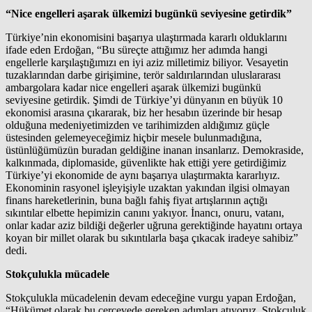
“Nice engelleri aşarak ülkemizi bugünkü seviyesine getirdik”
Türkiye’nin ekonomisini başarıya ulaştırmada kararlı olduklarını
ifade eden Erdoğan, “Bu süreçte attığımız her adımda hangi
engellerle karşılaştığımızı en iyi aziz milletimiz biliyor. Vesayetin
tuzaklarından darbe girişimine, terör saldırılarından uluslararası
ambargolara kadar nice engelleri aşarak ülkemizi bugünkü
seviyesine getirdik. Şimdi de Türkiye’yi dünyanın en büyük 10
ekonomisi arasına çıkararak, biz her hesabın üzerinde bir hesap
olduğuna medeniyetimizden ve tarihimizden aldığımız güçle
üstesinden gelemeyeceğimiz hiçbir mesele bulunmadığına,
üstünlüğümüzün buradan geldiğine inanan insanlarız. Demokraside,
kalkınmada, diplomaside, güvenlikte hak ettiği yere getirdiğimiz
Türkiye’yi ekonomide de aynı başarıya ulaştırmakta kararlıyız.
Ekonominin rasyonel işleyişiyle uzaktan yakından ilgisi olmayan
finans hareketlerinin, buna bağlı fahiş fiyat artışlarının açtığı
sıkıntılar elbette hepimizin canını yakıyor. İnancı, onuru, vatanı,
onlar kadar aziz bildiği değerler uğruna gerektiğinde hayatını ortaya
koyan bir millet olarak bu sıkıntılarla başa çıkacak iradeye sahibiz”
dedi.
Stokçulukla mücadele
Stokçulukla mücadelenin devam edeceğine vurgu yapan Erdoğan,
“Hükümet olarak bu çerçevede gereken adımları atıyoruz. Stokçuluk