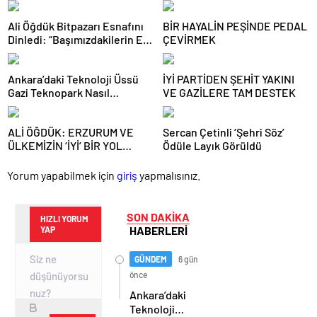
Ali Öğdük Bitpazarı Esnafını
BİR HAYALİN PEŞİNDE PEDAL
Dinledi: “Başımızdakilerin Eli
ÇEVİRMEK
Her Daim Bizim Cebimizde”
Ankara’daki Teknoloji Üssü
İYİ PARTİDEN ŞEHİT YAKINI
Gazi Teknopark Nasıl
VE GAZİLERE TAM DESTEK
Büyüyor? Burcu Alkan Bilir
Yeni Hedefleri Anlattı
ALİ ÖĞDÜK: ERZURUM VE
Sercan Çetinli ‘Şehri Söz’
ÜLKEMİZİN ‘İYİ’ BİR YOL
Ödüle Layık Görüldü
HARİTASINA İHTİYACI VAR
Yorum yapabilmek için
giriş
yapmalısınız.
SON DAKİKA
HIZLI YORUM
HABERLERİ
YAP
GÜNDEM
6 gün
önce
Ankara’daki
Teknoloji