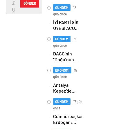
Üssü Gazi
GÖNDER
Teknopark
GÜNDEM
12
Nasıl
gün önce
Büyüyor?
İYİ PARTİ GİK
Burcu Alkan
ÜYESİ ACUR,
Bilir Yeni
ERZURUM’DA
Hedefleri
PARTİLİLERLE
GÜNDEM
12
Anlattı
BULUŞTU
gün önce
DAGC’nin
“Doğu’nun
Medya
Oscarları”
EKONOMİ
15
sahiplerini
gün önce
buldu
Antalya
Kepez’de
orman
yangını
GÜNDEM
17 gün
önce
Cumhurbaşkanı
Erdoğan:
Kıbrıs Türk