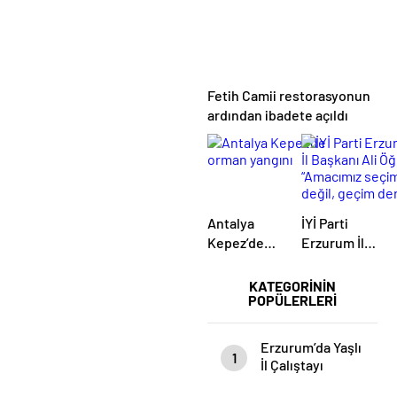
Bizim
Cebimizde”
Fetih Camii restorasyonun
ardından ibadete açıldı
Antalya
İYİ Parti
Kepez’de
Erzurum İl
orman
Başkanı Ali
yangını
Öğdük,
KATEGORİNİN
POPÜLERLERİ
“Amacımız
seçim değil,
geçim
Erzurum’da Yaşlı
1
derdi”
İl Çalıştayı
Düzenlendi