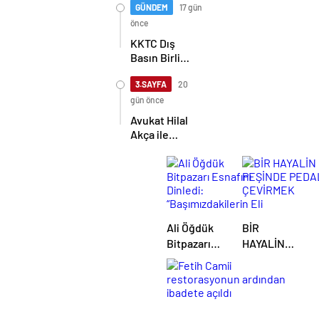
halkını asla
GÜNDEM
17 gün
yalnız
önce
bırakmayacağız
KKTC Dış
Basın Birliği,
TİMBİR ve
TDGF
3.SAYFA
20
arasında İş
gün önce
Birliği
Avukat Hilal
protokolü
Akça ile
imzalandı
Avukat Fatih
Albayrak
dünya evine
girdi
Ali Öğdük
BİR
Bitpazarı
HAYALİN
Esnafını
PEŞİNDE
Dinledi:
PEDAL
“Başımızdakilerin
ÇEVİRMEK
Eli Her Daim