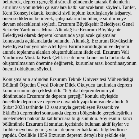
belirterek, deprem gerçeğini sürekli gündemde tutarak önlemlerin
artırılması yönündeki çalışmalara katkı sunacaklarını söyledi. Tanfer,
Kent Konseyi olarak, kentteki sivil toplum kuruluşlarıyla istişareyi
önemsediklerini belirterek, çalışmalarını bu bilinçle sürdürmeye
devam edeceklerini söyledi. Erzurum Büyükşehir Belediyesi Genel
Sekreter Yardımcısı Murat Altındağ ise Erzurum Büyükşehir
Belediyesi olarak deprem konusunda yapılacak çalışmalar
konusunda açıklamalarda bulundu. Altındağ, Erzurum Büyükşehir
Belediyesi bünyesinde Afet İşleri Birimi kurulduğunu ve deprem
anında toplanma alanları oluşturduklarını ifade etti. Erzurum Vali
Yardımcısı Mustafa Berk Çelik ise deprem konusunda farkındalık
oluşturulmasının önemine değinerek, kurumlar arası koordinasyonun
önemli olduğunu söyledi.
Konuşmaların ardından Erzurum Teknik Üniversitesi Mühendisliği
Bölümü Öğretim Üyesi Doktor Dilek Okuyucu tarafından deprem
konulu sunum gerçekleştirildi. “6 Şubat depremlerinin yıl
dönümünde Erzurum’da deprem gerçeği” konulu söyleşide
öncelikle deprem ve depreme dayanıklı yapı konusu ele alındı. 6
Şubat 2023 tarihinde 12 saat arayla gerçekleşen Pazarcık ve
Ekinözü depremleri sonrasında deprem bölgesinde gerçekleştirilen
incelemeleri hakkında katılımcılara bilgi sunuldu. Söyleşinin ikinci
bölümünde Erzurum ili sınırları içerisinde bulunan aktif faylar ve
tarihte meydana gelmiş yıkıcı depremler hakkında bilgilendirme
yapıldı. Özellikle 1859 Erzurum depremi detaylı bir şekilde ele