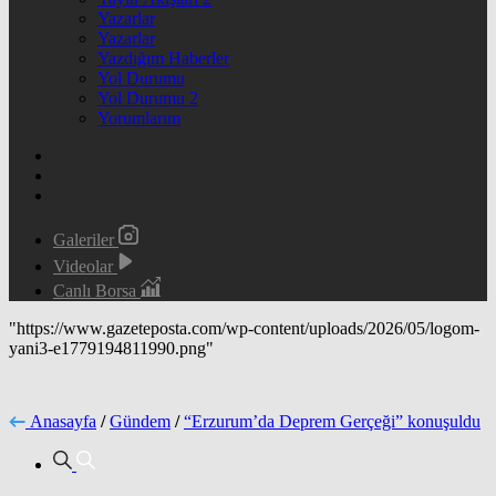
Yazarlar
Yazarlar
Yazdığım Haberler
Yol Durumu
Yol Durumu 2
Yorumlarım
Galeriler
Videolar
Canlı Borsa
"https://www.gazeteposta.com/wp-content/uploads/2026/05/logom-
yani3-e1779194811990.png"
Anasayfa
/
Gündem
/
“Erzurum’da Deprem Gerçeği” konuşuldu