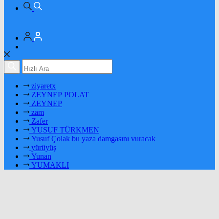
ziyaretx
ZEYNEP POLAT
ZEYNEP
zam
Zafer
YUSUF TÜRKMEN
Yusuf Çolak bu yaza damgasını vuracak
yürüyüş
Yunan
YUMAKLI