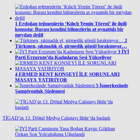
1
Erdoğan teğmenlerin ‘Kılıçlı Yemin Töreni’ ile ilgili
konuştu: Burası kendini bilmezlerin at oynattığı bir
meydan değil
2
Türkmen, sıkmadık el, girmedik gönül bırakmıyor…
3
İYİ
Parti Erzurum’da Kadınların Sesi Yükseliyor
4
ERMED KENT KONSEYİ İLE SORUNLARI
MASAYA YATIRIYOR
5
İşmerkezinde
Şampiyonluk Süslemesi
TİGAD’ın 13. Dijital Medya Çalıştayı Iğdır’da başladı