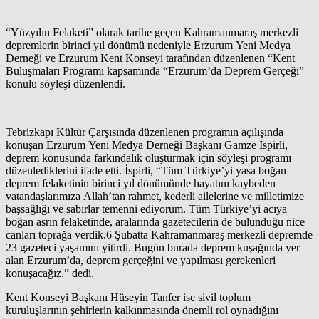
“Yüzyılın Felaketi” olarak tarihe geçen Kahramanmaraş merkezli
depremlerin birinci yıl dönümü nedeniyle Erzurum Yeni Medya
Derneği ve Erzurum Kent Konseyi tarafından düzenlenen “Kent
Buluşmaları Programı kapsamında “Erzurum’da Deprem Gerçeği”
konulu söyleşi düzenlendi.
Tebrizkapı Kültür Çarşısında düzenlenen programın açılışında
konuşan Erzurum Yeni Medya Derneği Başkanı Gamze İspirli,
deprem konusunda farkındalık oluşturmak için söyleşi programı
düzenlediklerini ifade etti. İspirli, “Tüm Türkiye’yi yasa boğan
deprem felaketinin birinci yıl dönümünde hayatını kaybeden
vatandaşlarımıza Allah’tan rahmet, kederli ailelerine ve milletimize
başsağlığı ve sabırlar temenni ediyorum. Tüm Türkiye’yi acıya
boğan asrın felaketinde, aralarında gazetecilerin de bulunduğu nice
canları toprağa verdik.6 Şubatta Kahramanmaraş merkezli depremde
23 gazeteci yaşamını yitirdi. Bugün burada deprem kuşağında yer
alan Erzurum’da, deprem gerçeğini ve yapılması gerekenleri
konuşacağız.” dedi.
Kent Konseyi Başkanı Hüseyin Tanfer ise sivil toplum
kuruluşlarının şehirlerin kalkınmasında önemli rol oynadığını