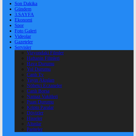
Son Dakika
Gündem
3.SAYFA
Ekonomi
Spor
Foto Galeri
Videolar
Gazeteler
Servisler
Vizyondaki Filmler
Haftanin Filmleri
Hava Durumu
Yol Durumu
Canlı Tv
Yayın Akışları
Nöbetçi Eczaneler
Canlı Borsa
Namaz Vakitleri
Puan Durumu
Kripto Paralar
Dövizler
Hisseler
Altınlar
Pariteler