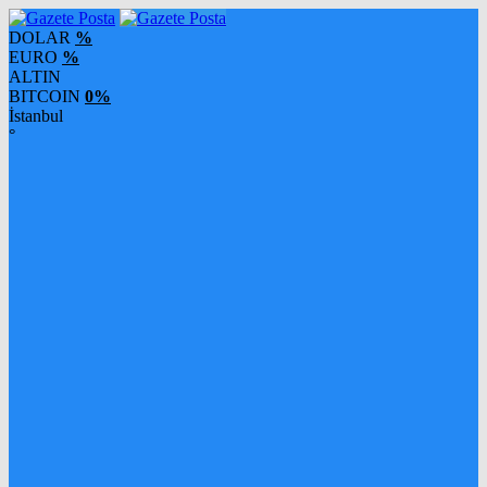
DOLAR
%
EURO
%
ALTIN
BITCOIN
0%
İstanbul
°