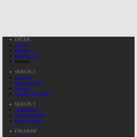
DİĞER
Künye
İletişim
Hakkımızda
Reklam
SERVİS 2
Canlı Tv
Yayın Akışları
Sinema
Nöbetçi Eczaneler
SERVİS 3
Canlı Borsa
Namaz Vakitleri
Puan Durumu
FİNANSİF
Altınlar