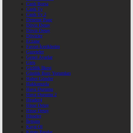
Canlı Borsa
Canlı Tv
Canlı Tv 2
Deneme Page
Döviz Detay
Döviz Detay
Dövizler
Eczane
Favori İçeriklerim
Gazeteler
Genel Ayarlar
Giriş
Gizlilik İlkesi
Günlük Burç Yorumları
Haber Gönder
Hakkımızda
Hava Durumu
Hava Durumu 2
Header4
Hisse Detay
Hisse Detay
Hisseler
İletişim
Kayıt Ol
Kripto Paralar