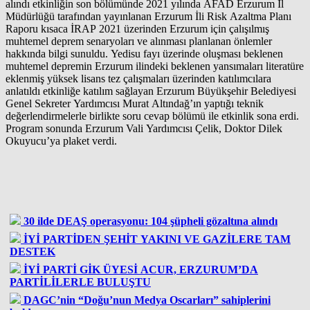
alındı etkinliğin son bölümünde 2021 yılında AFAD Erzurum İl
Müdürlüğü tarafından yayınlanan Erzurum İli Risk Azaltma Planı
Raporu kısaca İRAP 2021 üzerinden Erzurum için çalışılmış
muhtemel deprem senaryoları ve alınması planlanan önlemler
hakkında bilgi sunuldu. Yedisu fayı üzerinde oluşması beklenen
muhtemel depremin Erzurum ilindeki beklenen yansımaları literatüre
eklenmiş yüksek lisans tez çalışmaları üzerinden katılımcılara
anlatıldı etkinliğe katılım sağlayan Erzurum Büyükşehir Belediyesi
Genel Sekreter Yardımcısı Murat Altındağ’ın yaptığı teknik
değerlendirmelerle birlikte soru cevap bölümü ile etkinlik sona erdi.
Program sonunda Erzurum Vali Yardımcısı Çelik, Doktor Dilek
Okuyucu’ya plaket verdi.
30 ilde DEAŞ operasyonu: 104 şüpheli gözaltına alındı
İYİ PARTİDEN ŞEHİT YAKINI VE GAZİLERE TAM
DESTEK
İYİ PARTİ GİK ÜYESİ ACUR, ERZURUM’DA
PARTİLİLERLE BULUŞTU
DAGC’nin “Doğu’nun Medya Oscarları” sahiplerini