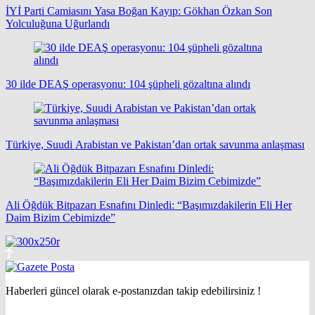
İYİ Parti Camiasını Yasa Boğan Kayıp: Gökhan Özkan Son
Yolculuğuna Uğurlandı
30 ilde DEAŞ operasyonu: 104 şüpheli gözaltına alındı
Türkiye, Suudi Arabistan ve Pakistan’dan ortak savunma anlaşması
Ali Öğdük Bitpazarı Esnafını Dinledi: “Başımızdakilerin Eli Her
Daim Bizim Cebimizde”
Haberleri güncel olarak e-postanızdan takip edebilirsiniz !