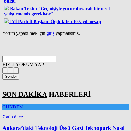
buldu
Bakan Tekin: “Geçmişiyle gurur duyacak bir nesil
yetiştirmemiz gerekiyor”
İYİ Parti İl Başkanı Öğdük’ten 107. yıl mesajı
Yorum yapabilmek için
giriş
yapmalısınız.
HIZLI YORUM YAP
Gönder
SON DAKİKA
HABERLERİ
GÜNDEM
7 gün önce
Ankara’daki Teknoloji Üssü Gazi Teknopark Nasıl