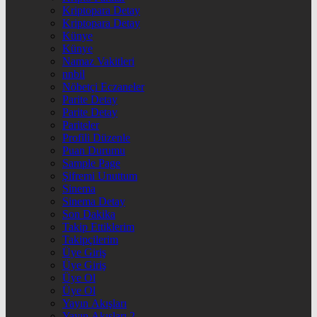
Kriptopara Detay
Kriptopara Detay
Künye
Künye
Namaz Vakitleri
nnbil
Nöbetçi Eczaneler
Parite Detay
Parite Detay
Pariteler
Profili Düzenle
Puan Durumu
Sample Page
Şifremi Unuttum
Sinema
Sinema Detay
Son Dakika
Takip Ettiklerim
Takipçilerim
Üye Giriş
Üye Giriş
Üye Ol
Üye Ol
Yayın Akışları
Yayın Akışları 2