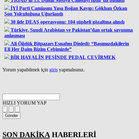
TİGAD’ın 13. Dijital Medya Çalıştayı Iğdır’da başladı
İYİ Parti Camiasını Yasa Boğan Kayıp: Gökhan Özkan
Son Yolculuğuna Uğurlandı
30 ilde DEAŞ operasyonu: 104 şüpheli gözaltına alındı
Türkiye, Suudi Arabistan ve Pakistan’dan ortak savunma
anlaşması
Ali Öğdük Bitpazarı Esnafını Dinledi: “Başımızdakilerin
Eli Her Daim Bizim Cebimizde”
BİR HAYALİN PEŞİNDE PEDAL ÇEVİRMEK
Yorum yapabilmek için
giriş
yapmalısınız.
HIZLI YORUM YAP
Gönder
SON DAKİKA
HABERLERİ