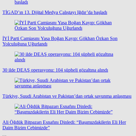
TİGAD’ın 13. Dijital Medya Çalıştayı Iğdır’da başladı
İYİ Parti Camiasını Yasa Boğan Kayıp: Gökhan Özkan Son
Yolculuğuna Uğurlandı
30 ilde DEAŞ operasyonu: 104 şüpheli gözaltına alındı
Türkiye, Suudi Arabistan ve Pakistan’dan ortak savunma anlaşması
Ali Öğdük Bitpazarı Esnafını Dinledi: “Başımızdakilerin Eli Her
Daim Bizim Cebimizde”