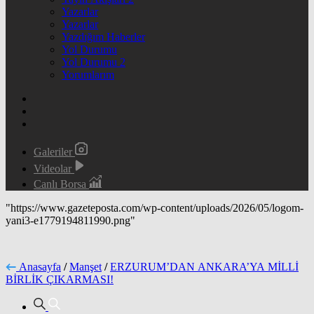
Yazarlar
Yazarlar
Yazdığım Haberler
Yol Durumu
Yol Durumu 2
Yorumlarım
Galeriler
Videolar
Canlı Borsa
"https://www.gazeteposta.com/wp-content/uploads/2026/05/logom-
yani3-e1779194811990.png"
Anasayfa
/
Manşet
/
ERZURUM’DAN ANKARA’YA MİLLİ
BİRLİK ÇIKARMASI!