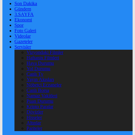
Son Dakika
Gündem
3.SAYFA
Ekonomi
Spor
Foto Galeri
Videolar
Gazeteler
Servisler
Vizyondaki Filmler
Haftanin Filmleri
Hava Durumu
Yol Durumu
Canlı Tv
Yayın Akışları
Nöbetçi Eczaneler
Canlı Borsa
Namaz Vakitleri
Puan Durumu
Kripto Paralar
Dövizler
Hisseler
Altınlar
Pariteler