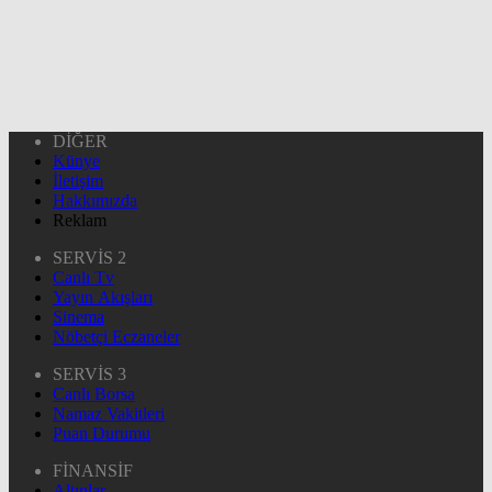
DİĞER
Künye
İletişim
Hakkımızda
Reklam
SERVİS 2
Canlı Tv
Yayın Akışları
Sinema
Nöbetçi Eczaneler
SERVİS 3
Canlı Borsa
Namaz Vakitleri
Puan Durumu
FİNANSİF
Altınlar