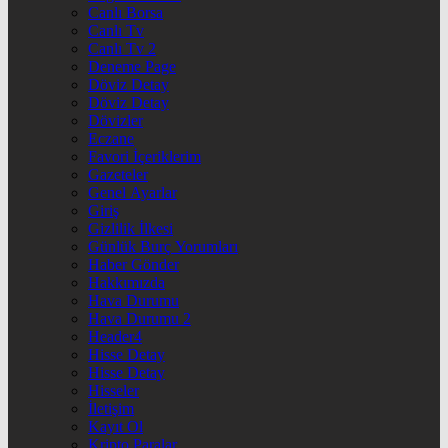
Canlı Borsa
Canlı Tv
Canlı Tv 2
Deneme Page
Döviz Detay
Döviz Detay
Dövizler
Eczane
Favori İçeriklerim
Gazeteler
Genel Ayarlar
Giriş
Gizlilik İlkesi
Günlük Burç Yorumları
Haber Gönder
Hakkımızda
Hava Durumu
Hava Durumu 2
Header4
Hisse Detay
Hisse Detay
Hisseler
İletişim
Kayıt Ol
Kripto Paralar