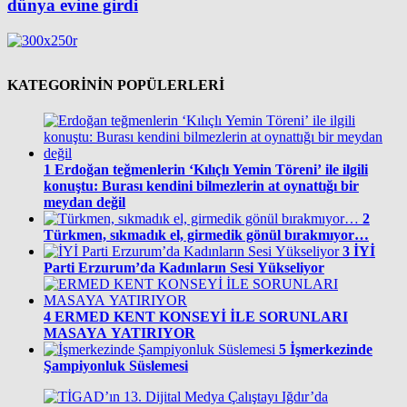
dünya evine girdi
KATEGORİNİN POPÜLERLERİ
1
Erdoğan teğmenlerin ‘Kılıçlı Yemin Töreni’ ile ilgili
konuştu: Burası kendini bilmezlerin at oynattığı bir
meydan değil
2
Türkmen, sıkmadık el, girmedik gönül bırakmıyor…
3
İYİ
Parti Erzurum’da Kadınların Sesi Yükseliyor
4
ERMED KENT KONSEYİ İLE SORUNLARI
MASAYA YATIRIYOR
5
İşmerkezinde
Şampiyonluk Süslemesi