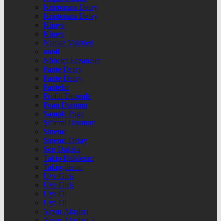
Kriptopara Detay
Kriptopara Detay
Künye
Künye
Namaz Vakitleri
nnbil
Nöbetçi Eczaneler
Parite Detay
Parite Detay
Pariteler
Profili Düzenle
Puan Durumu
Sample Page
Şifremi Unuttum
Sinema
Sinema Detay
Son Dakika
Takip Ettiklerim
Takipçilerim
Üye Giriş
Üye Giriş
Üye Ol
Üye Ol
Yayın Akışları
Yayın Akışları 2