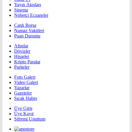
Yayın Akışları
Sinema
Nöbetçi Eczaneler
Canlı Borsa
Namaz Vakitleri
Puan Durumu
Altınlar
Dövizler
Hisseler
Kripto Paralar
Pariteler
Foto Galeri
Video Galeri
Yazarlar
Gazeteler
Sıcak Haber
Üye Giriş
Üye Kayıt
Şifremi Unuttum