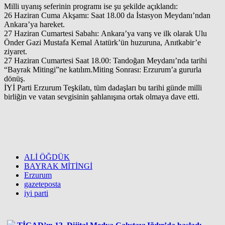
Milli uyanış seferinin programı ise şu şekilde açıklandı:
26 Haziran Cuma Akşamı: Saat 18.00 da İstasyon Meydanı’ndan
Ankara’ya hareket.
27 Haziran Cumartesi Sabahı: Ankara’ya varış ve ilk olarak Ulu
Önder Gazi Mustafa Kemal Atatürk’ün huzuruna, Anıtkabir’e
ziyaret.
27 Haziran Cumartesi Saat 18.00: Tandoğan Meydanı’nda tarihi
“Bayrak Mitingi”ne katılım.Miting Sonrası: Erzurum’a gururla
dönüş.
İYİ Parti Erzurum Teşkilatı, tüm dadaşları bu tarihi günde milli
birliğin ve vatan sevgisinin şahlanışına ortak olmaya dave etti.
ALİ ÖĞDÜK
BAYRAK MİTİNGİ
Erzurum
gazeteposta
iyi parti