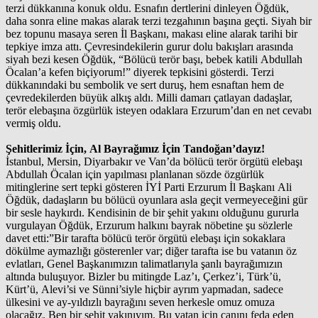
terzi dükkanına konuk oldu. Esnafın dertlerini dinleyen Öğdük,
daha sonra eline makas alarak terzi tezgahının başına geçti. Siyah bir
bez topunu masaya seren İl Başkanı, makası eline alarak tarihi bir
tepkiye imza attı. Çevresindekilerin gurur dolu bakışları arasında
siyah bezi kesen Öğdük, “Bölücü terör başı, bebek katili Abdullah
Öcalan’a kefen biçiyorum!” diyerek tepkisini gösterdi. Terzi
dükkanındaki bu sembolik ve sert duruş, hem esnaftan hem de
çevredekilerden büyük alkış aldı. Milli damarı çatlayan dadaşlar,
terör elebaşına özgürlük isteyen odaklara Erzurum’dan en net cevabı
vermiş oldu.
Şehitlerimiz İçin, Al Bayrağımız İçin Tandoğan’dayız!
İstanbul, Mersin, Diyarbakır ve Van’da bölücü terör örgütü elebaşı
Abdullah Öcalan için yapılması planlanan sözde özgürlük
mitinglerine sert tepki gösteren İYİ Parti Erzurum İl Başkanı Ali
Öğdük, dadaşların bu bölücü oyunlara asla geçit vermeyeceğini gür
bir sesle haykırdı. Kendisinin de bir şehit yakını olduğunu gururla
vurgulayan Öğdük, Erzurum halkını bayrak nöbetine şu sözlerle
davet etti:”Bir tarafta bölücü terör örgütü elebaşı için sokaklara
dökülme aymazlığı gösterenler var; diğer tarafta ise bu vatanın öz
evlatları, Genel Başkanımızın talimatlarıyla şanlı bayrağımızın
altında buluşuyor. Bizler bu mitingde Laz’ı, Çerkez’i, Türk’ü,
Kürt’ü, Alevi’si ve Sünni’siyle hiçbir ayrım yapmadan, sadece
ülkesini ve ay-yıldızlı bayrağını seven herkesle omuz omuza
olacağız. Ben bir şehit yakınıyım. Bu vatan için canını feda eden