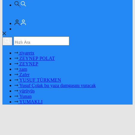
ziyaretx
ZEYNEP POLAT
ZEYNEP
zam
Zafer
YUSUF TÜRKMEN
Yusuf Çolak bu yaza damgasını vuracak
yürüyüş
Yunan
YUMAKLI