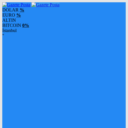
DOLAR
%
EURO
%
ALTIN
BITCOIN
0%
İstanbul
°