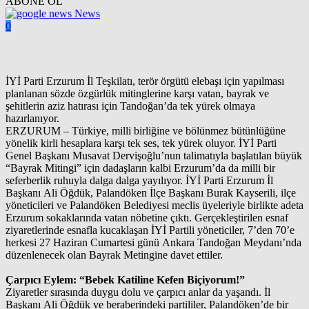
ABONE OL
News
0
İYİ Parti Erzurum İl Teşkilatı, terör örgütü elebaşı için yapılması
planlanan sözde özgürlük mitinglerine karşı vatan, bayrak ve
şehitlerin aziz hatırası için Tandoğan’da tek yürek olmaya
hazırlanıyor.
ERZURUM – Türkiye, milli birliğine ve bölünmez bütünlüğüne
yönelik kirli hesaplara karşı tek ses, tek yürek oluyor. İYİ Parti
Genel Başkanı Musavat Dervişoğlu’nun talimatıyla başlatılan büyük
“Bayrak Mitingi” için dadaşların kalbi Erzurum’da da milli bir
seferberlik ruhuyla dalga dalga yayılıyor. İYİ Parti Erzurum İl
Başkanı Ali Öğdük, Palandöken İlçe Başkanı Burak Kayserili, ilçe
yöneticileri ve Palandöken Belediyesi meclis üyeleriyle birlikte adeta
Erzurum sokaklarında vatan nöbetine çıktı. Gerçekleştirilen esnaf
ziyaretlerinde esnafla kucaklaşan İYİ Partili yöneticiler, 7’den 70’e
herkesi 27 Haziran Cumartesi günü Ankara Tandoğan Meydanı’nda
düzenlenecek olan Bayrak Metingine davet ettiler.
Çarpıcı Eylem: “Bebek Katiline Kefen Biçiyorum!”
Ziyaretler sırasında duygu dolu ve çarpıcı anlar da yaşandı. İl
Başkanı Ali Öğdük ve beraberindeki partililer, Palandöken’de bir