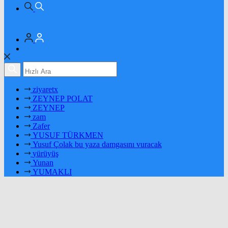
ziyaretx
ZEYNEP POLAT
ZEYNEP
zam
Zafer
YUSUF TÜRKMEN
Yusuf Çolak bu yaza damgasını vuracak
yürüyüş
Yunan
YUMAKLI