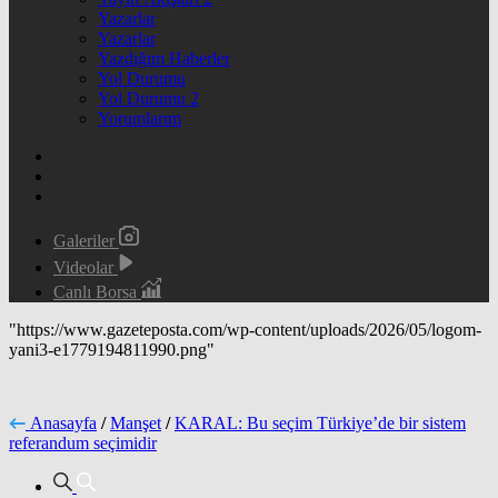
Yazarlar
Yazarlar
Yazdığım Haberler
Yol Durumu
Yol Durumu 2
Yorumlarım
Galeriler
Videolar
Canlı Borsa
"https://www.gazeteposta.com/wp-content/uploads/2026/05/logom-
yani3-e1779194811990.png"
Anasayfa
/
Manşet
/
KARAL: Bu seçim Türkiye’de bir sistem
referandum seçimidir