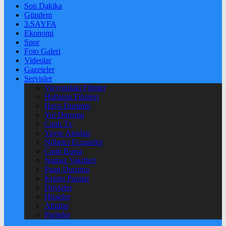
Son Dakika
Gündem
3.SAYFA
Ekonomi
Spor
Foto Galeri
Videolar
Gazeteler
Servisler
Vizyondaki Filmler
Haftanin Filmleri
Hava Durumu
Yol Durumu
Canlı Tv
Yayın Akışları
Nöbetçi Eczaneler
Canlı Borsa
Namaz Vakitleri
Puan Durumu
Kripto Paralar
Dövizler
Hisseler
Altınlar
Pariteler