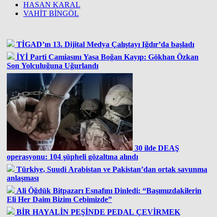
HASAN KARAL
VAHİT BİNGÖL
TİGAD’ın 13. Dijital Medya Çalıştayı Iğdır’da başladı
İYİ Parti Camiasını Yasa Boğan Kayıp: Gökhan Özkan
Son Yolculuğuna Uğurlandı
30 ilde DEAŞ
operasyonu: 104 şüpheli gözaltına alındı
Türkiye, Suudi Arabistan ve Pakistan’dan ortak savunma
anlaşması
Ali Öğdük Bitpazarı Esnafını Dinledi: “Başımızdakilerin
Eli Her Daim Bizim Cebimizde”
BİR HAYALİN PEŞİNDE PEDAL ÇEVİRMEK