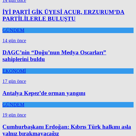
14 gün önce
İYİ PARTİ GİK ÜYESİ ACUR, ERZURUM’DA
PARTİLİLERLE BULUŞTU
GÜNDEM
14 gün önce
DAGC’nin “Doğu’nun Medya Oscarları”
sahiplerini buldu
EKONOMİ
17 gün önce
Antalya Kepez’de orman yangını
GÜNDEM
19 gün önce
Cumhurbaşkanı Erdoğan: Kıbrıs Türk halkını asla
yalnız bırakmayacağız