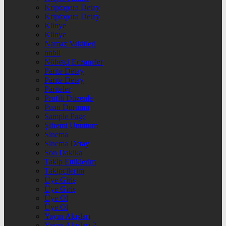
Kriptopara Detay
Kriptopara Detay
Künye
Künye
Namaz Vakitleri
nnbil
Nöbetçi Eczaneler
Parite Detay
Parite Detay
Pariteler
Profili Düzenle
Puan Durumu
Sample Page
Şifremi Unuttum
Sinema
Sinema Detay
Son Dakika
Takip Ettiklerim
Takipçilerim
Üye Giriş
Üye Giriş
Üye Ol
Üye Ol
Yayın Akışları
Yayın Akışları 2