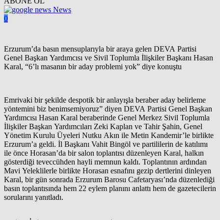
ABONE OL
News
0
Erzurum’da basın mensuplarıyla bir araya gelen DEVA Partisi
Genel Başkan Yardımcısı ve Sivil Toplumla İlişkiler Başkanı Hasan
Karal, “6’lı masanın bir aday problemi yok” diye konuştu
Emrivaki bir şekilde despotik bir anlayışla beraber aday belirleme
yöntemini biz benimsemiyoruz” diyen DEVA Partisi Genel Başkan
Yardımcısı Hasan Karal beraberinde Genel Merkez Sivil Toplumla
İlişkiler Başkan Yardımcıları Zeki Kaplan ve Tahir Şahin, Genel
Yönetim Kurulu Üyeleri Nutku Akın ile Metin Kandemir’le birlikte
Erzurum’a geldi. İl Başkanı Vahit Bingöl ve partililerin de katılımı
ile önce Horasan’da bir salon toplantısı düzenleyen Karal, halkın
gösterdiği teveccühden hayli memnun kaldı. Toplantının ardından
Mavi Yeleklilerle birlikte Horasan esnafını gezip dertlerini dinleyen
Karal, bir gün sonrada Erzurum Barosu Cafetaryası’nda düzenlediği
basın toplantısında hem 22 eylem planını anlattı hem de gazetecilerin
sorularını yanıtladı.