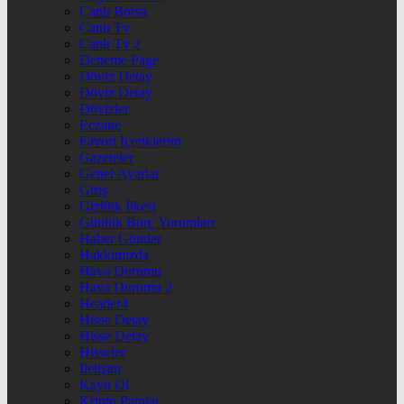
Canlı Borsa
Canlı Tv
Canlı Tv 2
Deneme Page
Döviz Detay
Döviz Detay
Dövizler
Eczane
Favori İçeriklerim
Gazeteler
Genel Ayarlar
Giriş
Gizlilik İlkesi
Günlük Burç Yorumları
Haber Gönder
Hakkımızda
Hava Durumu
Hava Durumu 2
Header4
Hisse Detay
Hisse Detay
Hisseler
İletişim
Kayıt Ol
Kripto Paralar