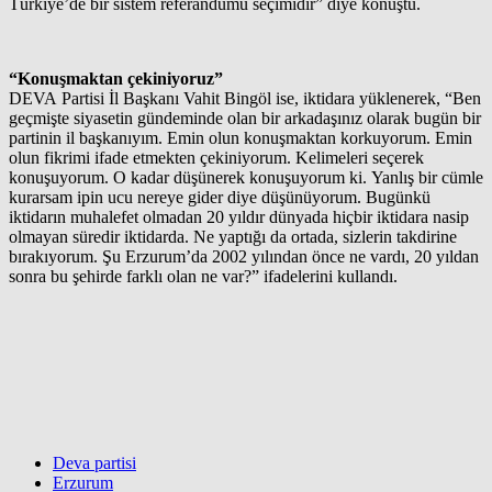
Türkiye’de bir sistem referandumu seçimidir” diye konuştu.
“Konuşmaktan çekiniyoruz”
DEVA Partisi İl Başkanı Vahit Bingöl ise, iktidara yüklenerek, “Ben
geçmişte siyasetin gündeminde olan bir arkadaşınız olarak bugün bir
partinin il başkanıyım. Emin olun konuşmaktan korkuyorum. Emin
olun fikrimi ifade etmekten çekiniyorum. Kelimeleri seçerek
konuşuyorum. O kadar düşünerek konuşuyorum ki. Yanlış bir cümle
kurarsam ipin ucu nereye gider diye düşünüyorum. Bugünkü
iktidarın muhalefet olmadan 20 yıldır dünyada hiçbir iktidara nasip
olmayan süredir iktidarda. Ne yaptığı da ortada, sizlerin takdirine
bırakıyorum. Şu Erzurum’da 2002 yılından önce ne vardı, 20 yıldan
sonra bu şehirde farklı olan ne var?” ifadelerini kullandı.
Deva partisi
Erzurum