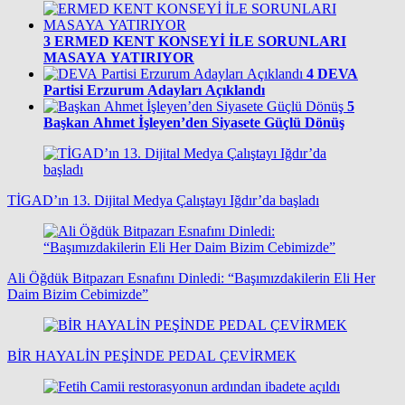
3
ERMED KENT KONSEYİ İLE SORUNLARI
MASAYA YATIRIYOR
4
DEVA
Partisi Erzurum Adayları Açıklandı
5
Başkan Ahmet İşleyen’den Siyasete Güçlü Dönüş
TİGAD’ın 13. Dijital Medya Çalıştayı Iğdır’da başladı
Ali Öğdük Bitpazarı Esnafını Dinledi: “Başımızdakilerin Eli Her
Daim Bizim Cebimizde”
BİR HAYALİN PEŞİNDE PEDAL ÇEVİRMEK