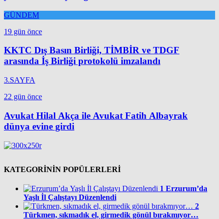
GÜNDEM
19 gün önce
KKTC Dış Basın Birliği, TİMBİR ve TDGF
arasında İş Birliği protokolü imzalandı
3.SAYFA
22 gün önce
Avukat Hilal Akça ile Avukat Fatih Albayrak
dünya evine girdi
KATEGORİNİN POPÜLERLERİ
1
Erzurum’da
Yaşlı İl Çalıştayı Düzenlendi
2
Türkmen, sıkmadık el, girmedik gönül bırakmıyor…