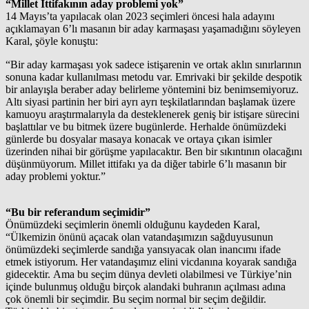
“Millet İttifakının aday problemi yok”
14 Mayıs’ta yapılacak olan 2023 seçimleri öncesi hala adayını
açıklamayan 6’lı masanın bir aday karmaşası yaşamadığını söyleyen
Karal, şöyle konuştu:
“Bir aday karmaşası yok sadece istişarenin ve ortak aklın sınırlarının
sonuna kadar kullanılması metodu var. Emrivaki bir şekilde despotik
bir anlayışla beraber aday belirleme yöntemini biz benimsemiyoruz.
Altı siyasi partinin her biri ayrı ayrı teşkilatlarından başlamak üzere
kamuoyu araştırmalarıyla da desteklenerek geniş bir istişare sürecini
başlattılar ve bu bitmek üzere bugünlerde. Herhalde önümüzdeki
günlerde bu dosyalar masaya konacak ve ortaya çıkan isimler
üzerinden nihai bir görüşme yapılacaktır. Ben bir sıkıntının olacağını
düşünmüyorum. Millet ittifakı ya da diğer tabirle 6’lı masanın bir
aday problemi yoktur.”
“Bu bir referandum seçimidir”
Önümüzdeki seçimlerin önemli olduğunu kaydeden Karal,
“Ülkemizin önünü açacak olan vatandaşımızın sağduyusunun
önümüzdeki seçimlerde sandığa yansıyacak olan inancımı ifade
etmek istiyorum. Her vatandaşımız elini vicdanına koyarak sandığa
gidecektir. Ama bu seçim dünya devleti olabilmesi ve Türkiye’nin
içinde bulunmuş olduğu birçok alandaki buhranın açılması adına
çok önemli bir seçimdir. Bu seçim normal bir seçim değildir.