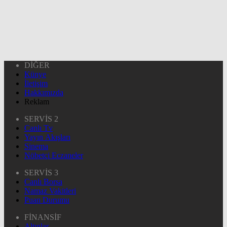
DİĞER
Künye
İletişim
Hakkımızda
Reklam
SERVİS 2
Canlı Tv
Yayın Akışları
Sinema
Nöbetçi Eczaneler
SERVİS 3
Canlı Borsa
Namaz Vakitleri
Puan Durumu
FİNANSİF
Altınlar