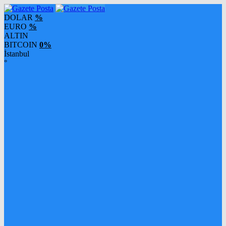
DOLAR
%
EURO
%
ALTIN
BITCOIN
0%
İstanbul
°