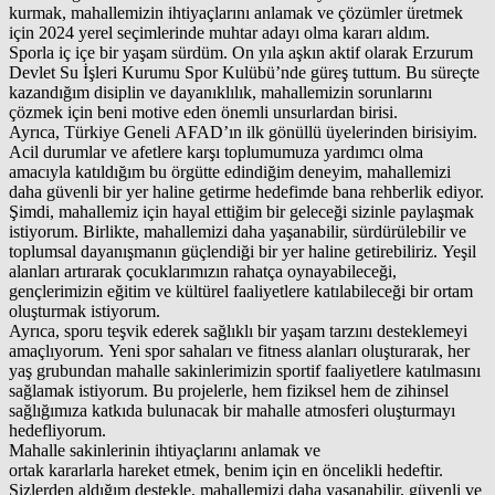
kurmak, mahallemizin ihtiyaçlarını anlamak ve çözümler üretmek
için 2024 yerel seçimlerinde muhtar adayı olma kararı aldım.
Sporla iç içe bir yaşam sürdüm. On yıla aşkın aktif olarak Erzurum
Devlet Su İşleri Kurumu Spor Kulübü’nde güreş tuttum. Bu süreçte
kazandığım disiplin ve dayanıklılık, mahallemizin sorunlarını
çözmek için beni motive eden önemli unsurlardan birisi.
Ayrıca, Türkiye Geneli AFAD’ın ilk gönüllü üyelerinden birisiyim.
Acil durumlar ve afetlere karşı toplumumuza yardımcı olma
amacıyla katıldığım bu örgütte edindiğim deneyim, mahallemizi
daha güvenli bir yer haline getirme hedefimde bana rehberlik ediyor.
Şimdi, mahallemiz için hayal ettiğim bir geleceği sizinle paylaşmak
istiyorum. Birlikte, mahallemizi daha yaşanabilir, sürdürülebilir ve
toplumsal dayanışmanın güçlendiği bir yer haline getirebiliriz. Yeşil
alanları artırarak çocuklarımızın rahatça oynayabileceği,
gençlerimizin eğitim ve kültürel faaliyetlere katılabileceği bir ortam
oluşturmak istiyorum.
Ayrıca, sporu teşvik ederek sağlıklı bir yaşam tarzını desteklemeyi
amaçlıyorum. Yeni spor sahaları ve fitness alanları oluşturarak, her
yaş grubundan mahalle sakinlerimizin sportif faaliyetlere katılmasını
sağlamak istiyorum. Bu projelerle, hem fiziksel hem de zihinsel
sağlığımıza katkıda bulunacak bir mahalle atmosferi oluşturmayı
hedefliyorum.
Mahalle sakinlerinin ihtiyaçlarını anlamak ve
ortak kararlarla hareket etmek, benim için en öncelikli hedeftir.
Sizlerden aldığım destekle, mahallemizi daha yaşanabilir, güvenli ve