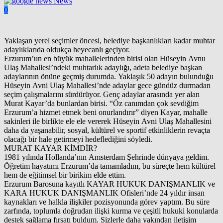
News
0
Yaklaşan yerel seçimler öncesi, belediye başkanlıkları kadar muhtar
adaylıklarıda oldukça heyecanlı geçiyor.
Erzurum’un en büyük mahallelerinden birisi olan Hüseyin Avnu
Ulaş Mahallesi’ndeki muhtarlık adaylığı, adeta belediye başkan
adaylarının önüne geçmiş durumda. Yaklaşık 50 adayın bulunduğu
Hüseyin Avni Ulaş Mahallesi’nde adaylar gece gündüz durmadan
seçim çalışmalarını sürdürüyor. Genç adaylar arasında yer alan
Murat Kayar’da bunlardan birisi. “Öz canımdan çok sevdiğim
Erzurum’a hizmet etmek beni onurlandırır” diyen Kayar, mahalle
sakinleri ile birlikte ele ele vererek Hüseyin Avni Ulaş Mahallesini
daha da yaşanabilir, sosyal, kültürel ve sportif etkinliklerin revaçta
olacağı bir hale getirmeyi hedeflediğini söyledi.
MURAT KAYAR KİMDİR?
1981 yılında Hollanda’nın Amsterdam Şehrinde dünyaya geldim.
Öğretim hayatımı Erzurum’da tamamladım, bu süreçte hem kültürel
hem de eğitimsel bir birikim elde ettim.
Erzurum Barosuna kayıtlı KAYAR HUKUK DANIŞMANLIK ve
KARA HUKUK DANIŞMANLIK Ofisleri’nde 24 yıldır insan
kaynakları ve halkla ilişkiler pozisyonunda görev yaptım. Bu süre
zarfında, toplumla doğrudan ilişki kurma ve çeşitli hukuki konularda
destek sağlama fırsatı buldum. Sizlerle daha yakından iletişim