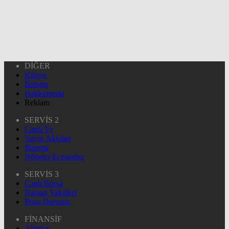
DİĞER
Künye
İletişim
Hakkımızda
Reklam
SERVİS 2
Canlı Tv
Yayın Akışları
Sinema
Nöbetçi Eczaneler
SERVİS 3
Canlı Borsa
Namaz Vakitleri
Puan Durumu
FİNANSİF
Altınlar