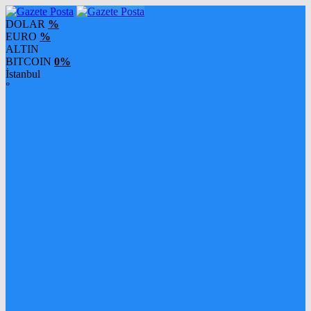
DOLAR
%
EURO
%
ALTIN
BITCOIN
0%
İstanbul
°