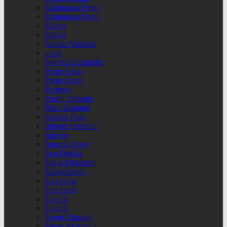
Kriptopara Detay
Kriptopara Detay
Künye
Künye
Namaz Vakitleri
nnbil
Nöbetçi Eczaneler
Parite Detay
Parite Detay
Pariteler
Profili Düzenle
Puan Durumu
Sample Page
Şifremi Unuttum
Sinema
Sinema Detay
Son Dakika
Takip Ettiklerim
Takipçilerim
Üye Giriş
Üye Giriş
Üye Ol
Üye Ol
Yayın Akışları
Yayın Akışları 2