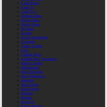
Canlı Borsa
Canlı Tv
Canlı Tv 2
Deneme Page
Döviz Detay
Döviz Detay
Dövizler
Eczane
Favori İçeriklerim
Gazeteler
Genel Ayarlar
Giriş
Gizlilik İlkesi
Günlük Burç Yorumları
Haber Gönder
Hakkımızda
Hava Durumu
Hava Durumu 2
Header4
Hisse Detay
Hisse Detay
Hisseler
İletişim
Kayıt Ol
Kripto Paralar