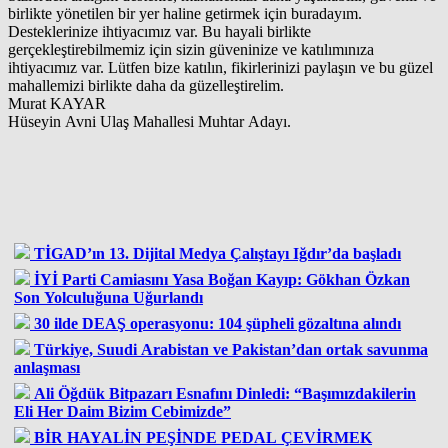
birlikte yönetilen bir yer haline getirmek için buradayım.
Desteklerinize ihtiyacımız var. Bu hayali birlikte
gerçekleştirebilmemiz için sizin güveninize ve katılımınıza
ihtiyacımız var. Lütfen bize katılın, fikirlerinizi paylaşın ve bu güzel
mahallemizi birlikte daha da güzelleştirelim.
Murat KAYAR
Hüseyin Avni Ulaş Mahallesi Muhtar Adayı.
TİGAD’ın 13. Dijital Medya Çalıştayı Iğdır’da başladı
İYİ Parti Camiasını Yasa Boğan Kayıp: Gökhan Özkan
Son Yolculuğuna Uğurlandı
30 ilde DEAŞ operasyonu: 104 şüpheli gözaltına alındı
Türkiye, Suudi Arabistan ve Pakistan’dan ortak savunma
anlaşması
Ali Öğdük Bitpazarı Esnafını Dinledi: “Başımızdakilerin
Eli Her Daim Bizim Cebimizde”
BİR HAYALİN PEŞİNDE PEDAL ÇEVİRMEK