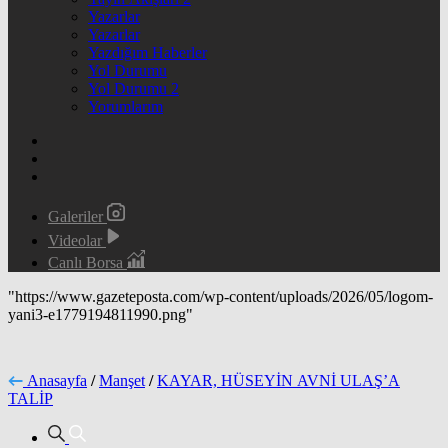
Yazarlar
Yazarlar
Yazdığım Haberler
Yol Durumu
Yol Durumu 2
Yorumlarım
Galeriler
Videolar
Canlı Borsa
"https://www.gazeteposta.com/wp-content/uploads/2026/05/logom-
yani3-e1779194811990.png"
Anasayfa
/
Manşet
/
KAYAR, HÜSEYİN AVNİ ULAŞ’A
TALİP