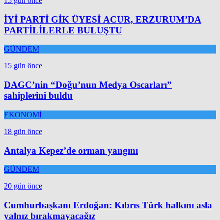
15 gün önce
İYİ PARTİ GİK ÜYESİ ACUR, ERZURUM’DA
PARTİLİLERLE BULUŞTU
GÜNDEM
15 gün önce
DAGC’nin “Doğu’nun Medya Oscarları”
sahiplerini buldu
EKONOMİ
18 gün önce
Antalya Kepez’de orman yangını
GÜNDEM
20 gün önce
Cumhurbaşkanı Erdoğan: Kıbrıs Türk halkını asla
yalnız bırakmayacağız