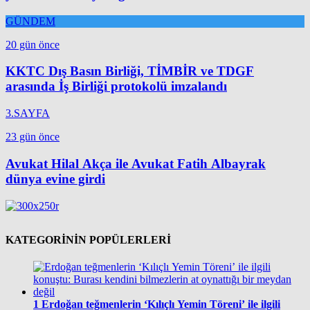
GÜNDEM
20 gün önce
KKTC Dış Basın Birliği, TİMBİR ve TDGF
arasında İş Birliği protokolü imzalandı
3.SAYFA
23 gün önce
Avukat Hilal Akça ile Avukat Fatih Albayrak
dünya evine girdi
KATEGORİNİN POPÜLERLERİ
1
Erdoğan teğmenlerin ‘Kılıçlı Yemin Töreni’ ile ilgili