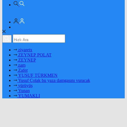
ziyaretx
ZEYNEP POLAT
ZEYNEP
zam
Zafer
YUSUF TÜRKMEN
Yusuf Çolak bu yaza damgasını vuracak
yürüyüş
Yunan
YUMAKLI