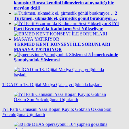
konuştu: Burası kendini bilmezlerin at oynattığı bir
meydan değil
2
Türkmen, sıkmadık el, girmedik gönül bırakmıyor…
3
İYİ
Parti Erzurum’da Kadınların Sesi Yükseliyor
4
ERMED KENT KONSEYİ İLE SORUNLARI
MASAYA YATIRIYOR
5
İşmerkezinde
Şampiyonluk Süslemesi
TİGAD’ın 13. Dijital Medya Çalıştayı Iğdır’da başladı
İYİ Parti Camiasını Yasa Boğan Kayıp: Gökhan Özkan Son
Yolculuğuna Uğurlandı