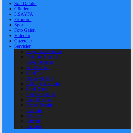
Son Dakika
Gündem
3.SAYFA
Ekonomi
Spor
Foto Galeri
Videolar
Gazeteler
Servisler
Vizyondaki Filmler
Haftanin Filmleri
Hava Durumu
Yol Durumu
Canlı Tv
Yayın Akışları
Nöbetçi Eczaneler
Canlı Borsa
Namaz Vakitleri
Puan Durumu
Kripto Paralar
Dövizler
Hisseler
Altınlar
Pariteler